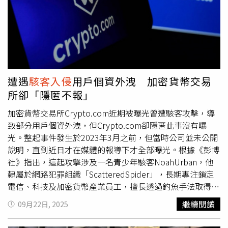
他的資料沒提供完整，結果《鏡週刊》就用這些隻字片語，
Hunters（SLH）」的駭客組織對此事件宣稱負責，並指入
人家檢舉我的對話紀錄，在那編故事，「我必須要說，簡直
侵手法為滲透Discord所採用的客服系統 Zendesk。報導指
是莫名其妙、徹徹底底的莫名其妙」。「但我覺得這件事也
出，在駭客建立的Telegram頻道中，有用戶已經上傳上百
可進一步讓大家好好思考一件事，什麼叫做黨檢媒三位一體
張用戶手持身分證明文件的照片，還包括部分含有姓名、電
的國家機器，又動起來了。」黃國昌提到，今天北檢如果真
子郵件、地址資訊與被遮蔽電話號碼的用戶資料庫。不過，
的掌握了什麼黃國昌竟然養駭客去入侵個資的事情，那就大
媒體尚未獨立驗證這些資料真實性是否與Discord外洩案有
大方方來約談啊？怎麼不是這樣做呢？怎麼又把一些片面扭
關。對此，隱私權倡議團體Electronic Frontier
遭遇
駭客入侵
用戶個資外洩 加密貨幣交易
曲的資訊洩露給《鏡週刊》編故事，去年的那種既視感非常
Foundation（電子前線基金會）表示，Discord此案凸顯線
所卻「隱匿不報」
強烈，但他對於民進黨黨檢媒三位一體這種拙劣手法感覺到
上平台年齡驗證制度的資安風險。該組織副主任Maddie
非常不齒。針對《鏡週刊》指控駭客集團把對話紀錄上傳暗
Daly指出，「一旦使用者提交身分資料，就無從得知這些資
加密貨幣交易所Crypto.com近期被曝光曾遭駭客攻擊，導
網兜售？黃國昌表示，「我從來就沒有什麼駭客集團，說我
料會如何儲存、處理與分享。只要系統一旦遭駭，風險即難
致部分用戶個資外洩，但Crypto.com卻隱匿此事沒有曝
上網來兜售，請問證據在哪裡？他們指控我的駭客集團，他
以承受。」事實上，今年稍早女性匿名社群App「Tea」也
光。整起事件發生於2023年3月之前，但當時公司並未公開
們證據是什麼？」黃國昌說，林錫耀手伸到司法檢調去喬東
曾爆出資料外洩事件，約7.2萬張上傳作為性別驗證的用戶
說明，直到近日才在媒體的報導下才全部曝光。根據《彭博
西，那是網路上面出來以後，目前為止民進黨從頭到尾都在
照片被駭客盜取，凸顯相關平台在處理個資方面的潛在風
社》指出，這起攻擊涉及一名青少年駭客NoahUrban，他
迴避這個問題，「現在是為了幫林錫耀洗白，然後就不分青
險。目前，Discord已主動聯繫所有受影響用戶，並同步通
隸屬於網路犯罪組織「ScatteredSpider」，長期專注鎖定
紅皂白，往我身上潑糞，說那東西是我上網去兜售，簡直是
知執法單位，也已立刻撤銷該第三方廠商的系統存取權限，
電信、科技及加密貨幣產業員工，擅長透過釣魚手法取得帳
莫名其妙」。至於是否會提告《鏡週刊》？黃國昌表示，如
並與數位鑑識公司合作進行全面調查，確保平台未來資安強
號密碼。Urban與一名代號「Jack」的同夥合作，成功入侵
繼續閱讀
09月22日, 2025
果真的要告《鏡週刊》不曉得要告幾條，「裴偉身上現在應
度。Discord強調，此次事件並非其主系統遭駭，而是
駭客
Crypto.com一名員工的帳號，進一步取得公司內部敏感資
該背著上百條官司吧？你覺得他們在做這種生意牟利的人會
入侵
其第三方客服廠商系統後，非法取得用戶資料。而這些
訊。業界人士指出，鎖定交易所內部人員已成為常見的駭客