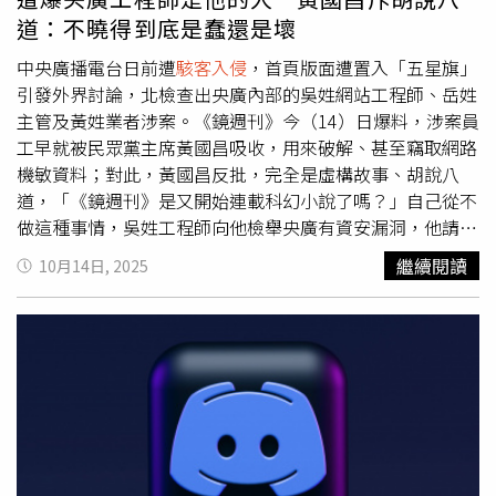
話，張冠李戴扭曲成黃國昌指揮檢舉人當駭客。這就是《鏡
道：不曉得到底是蠢還是壞
週刊》最慣用、最骯髒的手法，拿著來路不明的手機對話內
容後製加工，編造故事，發動攻擊，目的除了打擊黃國昌和
中央廣播電台日前遭
駭客入侵
，首頁版面遭置入「五星旗」
民眾黨，還進一步幫民進黨前秘書長林錫耀被揭露非法干預
引發外界討論，北檢查出央廣內部的吳姓網站工程師、岳姓
司法人事弊案洗白，一個橫跨電視、網路、紙本三大產業的
主管及黃姓業者涉案。《鏡週刊》今（14）日爆料，涉案員
鏡集團，如此跪舔執政黨當打手，真是令人作嘔。陳智菡
工早就被民眾黨主席黃國昌吸收，用來破解、甚至竊取網路
說，請問《鏡週刊》，記者拿來造假的訊息文字，是不是北
機敏資料；對此，黃國昌反批，完全是虛構故事、胡說八
檢給的？還是你們偷偷跑到檢察官辦公室偷的？還是誰的駭
道，「《鏡週刊》是又開始連載科幻小說了嗎？」自己從不
客集團，非法盜取了黃國昌和檢舉人的手機？陳智菡表示，
做這種事情，吳姓工程師向他檢舉央廣有資安漏洞，他請對
檢調若是和特定媒體勾結，用未經證實的管道洩漏偵查中個
方進一步提供資料，《鏡週刊》卻擷取對話編故事，「徹徹
繼續閱讀
10月14日, 2025
案，違法。而媒體若假藉新聞報導之名，不僅不查證，還編
底底的莫名其妙」。根據《鏡週刊》爆料，有知情人士透露
造扭曲真實，更是毫無新聞倫理與道德可言。陳智菡說，
日前一項檢調人事遭暗網披露，就是這一群人所為。《鏡週
《鏡週刊》唯一的貢獻，就是再一次提醒大家，大罷免前網
刊》取得黃國昌與駭客的對話截圖，顯示黃除了組狗仔集團
路驚爆民進黨前秘書長林錫耀伸出黑手喬遍司法檢調人事的
偷拍政敵外，還吸收有電腦專長的工程人員扮駭客竊取個
大醜聞，檢調查都不敢查，只好趕快放忠犬亂咬幫忙洗白，
資，黃所涉的醜聞風暴持續擴大。《鏡週刊》表示，該人士
免得火燒連環船，「謝謝又笨又壞《鏡週刊》」。
指出，先前黃國昌踢爆調查局喬人事案，靠一批駭客作義
工，無償替他抓取前民進黨祕書長林錫耀在Telegram與時
任法務部長蔡清祥、國安會諮詢委員陳俊麟討論司法高層人
事案的對話資料，林錫耀當時就懷疑手機遭駭，相關對話截