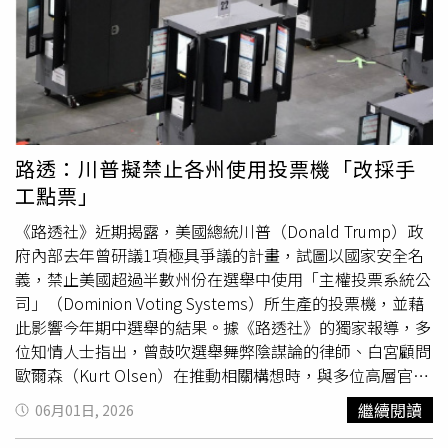
人資料。因這波外洩個資包含旅客姓名、入住日期與郵件，
詐騙集團能準確報出旅客預訂細節以獲取信任，並利用全球
擁有20億用戶的通訊軟體實施詐騙，恐導致許多民眾不疑有
他而受騙。東京新宿的京王廣場大飯店則揭露了詐騙集團的
心理戰術，業者表示，嫌犯常傳送「訂房資料不足」或「限
期24小時內更新，否則系統將自動取消預訂」等訊息，故意
營造迫切感來引發消費者焦慮，迫使旅客在慌亂中落入釣魚
路透：川普擬禁止各州使用投票機「改採手
網站的圈套。這波詐騙行動已從今年5月日本黃金週起明顯
工點票」
加劇，已有逾10家大型飯店集團陸續發出警示。遭懷疑外洩
旅客資料的Booking.com日本分公司對此回應，經查其內部
《路透社》近期揭露，美國總統川普（Donald Trump）政
後台核心系統並未遭到
駭客入侵
，但面對飯店業者的聯合徹
府內部去年曾研議1項極具爭議的計畫，試圖以國家安全名
查要求，平台則表示，仍會持續針對該事件進行深度的安全
義，禁止美國超過半數州份在選舉中使用「主權投票系統公
驗證。隨後Booking.com日本分公司也在官網發聲，近期有
司」（Dominion Voting Systems）所生產的投票機，並藉
網路犯罪分子利用通訊軟體鎖定日本旅宿實施釣魚詐騙，平
此影響今年期中選舉的結果。據《路透社》的獨家報導，多
台嚴正澄清，官方絕不會透過郵件、電話或WhatsApp要求
位知情人士指出，曾鼓吹選舉舞弊陰謀論的律師、白宮顧問
提供信用卡號，也不會要求進行異常的銀行匯款，承諾未來
歐爾森（Kurt Olsen）在推動相關構想時，與多位高層官員
將持續強化資安防護，呼籲旅客切勿點擊任何可疑連結。
討論過聯邦政府是否能擴權介入州級選舉管理，甚至推動以
繼續閱讀
06月01日, 2026
全國手工點票取代機器投票的制度。他的目標是在期中選舉
前，使主權投票系統公司的投票機失去效力。該計畫一度在