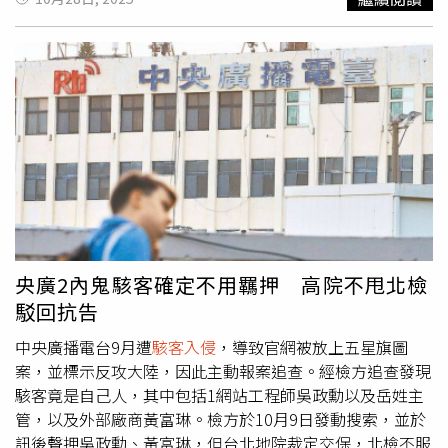
論者與極右翼圈層放大，甚至傳至美國。2024年8月，碧姬
正式提起訴訟，要求調查惡意造謠者。巴黎警方在同年12月
與2025年2月展開逮捕行動。報導中提到，碧姬與法國總統
馬克宏（Emmanuel Macron）已於7月底在美國提起另一場
誹謗訴訟，對象是美國保守派評論員歐文斯（Candace
Owens）。歐文斯在節目中公開聲稱第一夫人出生為男性，
甚至表示願以「職業聲譽作賭注」。馬克宏夫婦計畫向美國
法院提供醫學與照片證據，證明指控不實。根據《太陽報》
報導，2024年9月有
駭客入侵
法國官方稅務系統，惡意將碧
姬的登錄姓名改為「尚・米歇爾・馬克宏（Jean-Michel
Macron）」。負責總統夫婦行政事務的邦姆（Tristan
Bomme）證實事件屬實，並表示這一變更不可能在未授權
央廣2內鬼駭客確定不用羈押 高院不甩北檢
的情況下發生，顯示系統遭惡意入侵。碧姬在發現異常後立
駁回抗告
刻提出正式申訴，調查確認至少兩人涉入此次資料篡改。受
審的十人中，有部分與陰謀論圈關係密切。41歲的宣傳人員
中央廣播電台9月遭
駭客入侵
，導致官網被放上五星旗圖
阿特朗（Aurelien Poirson-Atlan）在網上以筆名「柔依薩岡
案，並標示反攻大陸，因此主動報案追查。經檢方追查發現
（Zoe Sagan）」活動，經常散播極右內容；另有靈性媒介
駭客竟是自己人，其中包括1網站工程師吳政勳以及岳姓主
德爾菲娜（Delphine J.），化名阿曼丁・羅伊（Amandine
管，以及外部廠商黃富琳。檢方於10月9日發動搜索，並於
Roy），早於2022年就因誹謗被碧姬起訴。她曾在YouTube
訊後聲押吳政勳、黃富琳，但台北地院裁定交保，北檢不服