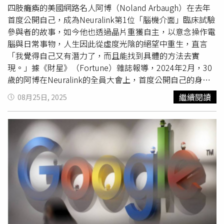
《BBC》後續報導指出，Meta於5月平台再次關閉他的專
四肢癱瘓的美國網路名人阿博（Noland Arbaugh）在去年
頁，直到訴訟提起後才恢復，並標示為「已驗證」。Meta
首度公開自己，成為Neuralink第1位「腦機介面」臨床試驗
則回應，發現誤關後已解封，並承諾避免重演。《Sky
參與者的故事，如今他也透過晶片重獲自主，以意念操作電
News》補充報導，這場混淆帶來的連鎖效應早已超出社群
腦與日常事物，人生因此從虛度光陰的絕望中重生，直言
範圍。他清單紀錄「因為我叫馬克・S・祖克柏而發生的
「我覺得自己又有潛力了，而且能找到具體的方法去實
事」：訂位遭拒、臉書專頁屢遭
駭客入侵
，甚至在家譜網站
現。」據《財星》（Fortune）雜誌報導，2024年2月，30
23andMe上，有超過753人自稱與他有親戚關係，接著立刻
歲的阿博在Neuralink的全員大會上，首度公開自己的身
開口要錢。他抱怨，長年下來已造成實質損失。不過他也試
份。他坐在輪椅上緩緩移動到舞台中央，頭戴1頂德州農工
繼續閱讀
08月25日, 2025
圖把困境化為能見度。他打趣說，至少在Google搜尋
大學（Texas A&M）的紅色棒球帽，臉上掛著難掩的笑容，
「Mark Zuckerberg bankruptcy」時，他的事務所會先跳
向滿場員工說出一句：「你好，人類們。」（Hello,
出來；而且他對Meta創辦人並無惡意，如果對方哪天真在
humans），現場立刻響起熱烈掌聲。這個故事還要從2016
印第安納州遭遇財務危機「看在我們同名的份上，我很樂意
年開始說起，那年阿博在游泳時意外導致2節脊椎脫位，自
接案」。Meta方面則回應WTHR，強調「世界上不只一位馬
此失去肩膀以下的感覺與行動能力。2024年1月，他在亞利
克・祖克柏」，並表示正持續處理此案。
桑那州鳳凰城的巴羅神經研究所（Barrow Neurological
Institute）接受手術，將Neuralink研發多年的實驗性腦晶
片植入大腦。手術歷時不到2小時，由Neuralink設計的機械
手術裝置將晶片與腦中超過1千個電極連結。這套所謂的
「腦機介面」（Brain-Computer Interface，BCI）能偵測
腦電訊號，轉譯為數位指令，讓阿博只憑意念便能操控電