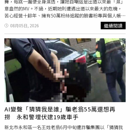
舞，每跳一遍便全身濕透，讓她自嘲這是出道以來最「濕」
意盎然的MV。不過，近期她則遭遇出道以來最大的危機，
苦心經營十餘年、擁有50萬粉絲追蹤的臉書粉專與個人帳號
遭
駭客入侵
，不僅奪走管理權限，更大量張貼西班牙文AI短
繼續閱讀
08月05日, 2026
劇，讓她心急如焚、崩潰直喊：「那是我的重要資產啊！」
吳申梅透露，先前曾有命理師預言「要注意東西會不見」，
沒想到竟應驗在社群帳號上。她除了拍影片提醒粉絲切勿上
當受騙外，目前已正式完成報案，並委請律師向Meta寄發
律師函，盼能盡快奪回重要數位資產。面對粉絲熱心建議她
向總統陳情，她深感溫馨與哭笑不得，表示將把心情化為力
量，繼續宣傳新歌〈拍噗仔〉。吳申梅苦心經營十餘年、擁
有50萬粉絲追蹤的臉書粉專與個人帳號遭
駭客入侵
。（圖／
喜上梅梢娛樂提供）
AI變聲「猜猜我是誰」騙老翁55萬還想再
撈 永和警埋伏逮19歲車手
新北市永和區一名王姓老翁6月中旬遭詐騙集團以「猜猜我