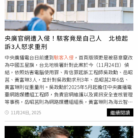
在於「保存人類的知識與文化」，並不區分媒介形式，音樂
同樣屬於重要文化資產。Anna’s Archive也指出，現有實
體與數位音樂收藏，往往過度集中於主流藝人，或因追求高
音質而產生過大檔案，缺乏全面且有效率的保存結構。對
此，Spotify回應表示，經內部調查後確認，事件並非系統
央廣官網遭入侵！駭客竟是自己人 北檢起
遭到
駭客入侵
，而是第三方利用用戶帳號進行未授權操作，
訴3人怒求重刑
並以不法手段繞過DRM數位版權管理機制，存取部分音頻檔
案。Spotify已辨識並停用涉案帳號，並新增多項防護措
中央廣播電台日前遭到
駭客入侵
，首頁版頭更是被惡意竄改
施，持續監控可疑行為。Spotify強調，目前尚未發現相關
為中國五星旗，台北地檢署針對此案於今（11月24日）偵
音樂檔案已被公開散布，用戶個人資料亦未外洩，並重申自
結，依照妨害電腦使用罪、背信罪起訴工程師吳政勳、岳昭
成立以來即與創作者站在同一陣線，將持續與產業夥伴合
莒、黃富琳3人，並針對吳政勳求刑3年、岳昭莒2年6岳、
作，防範反著作權行為，保障音樂人權益。事件同時引發AI
黃富琳則從重量刑。吳政勳於2025年5月起擔任中央廣播電
產業風險的討論。作曲家與著作權倡議者Ed Newton-Rex指
臺網路媒體組工程師，負責官網維護以及資訊安全查核管理
出，AI產業以未授權內容進行模型訓練的情況並不罕見，若
等事務，岳昭莒則為網路媒體組組長，黃富琳則為海云智慧
這批音樂資料流入AI公司，將對創作者權益造成重大侵害，
雲端股份有限公司之業務處長，過去曾任極風雲創股份有限
繼續閱讀
11月24日, 2025
呼籲政府要求業者揭露訓練資料來源。此外，有AI新創公司
公司任職，並因為維修相關業務與吳、岳相識。吳、岳、黃
共同創辦人在LinkedIn上指出，若相關音檔全面流通，一般
於今年6月間共同商討攻擊央廣官網，吳政勳在未經央廣規
使用者理論上可自行建立「免費版Spotify」，科技公司也
定之官網權限核發程序，擅自把央廣官網最高權限給黃富