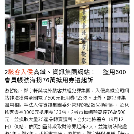
在意這種事嗎？」，會把自己精力放在該做的事情上面，在
資料主要來自近期進行年齡驗證或向客服申訴年齡判定結果
手法。例如另一家主要平台Coinbase，就曾因海外客服代
這種過程當中，做一些奇奇怪怪的事、超越法律紅線的事，
的用戶，駭客透過攻擊客服系統，取得這些使用者上傳的身
表遭收買，導致大量客戶資料外洩，並造成數億美元損失。
「請大家放心，該負的責任，他們必須要負」。
分證。對於台灣用戶是否受到影響，Discord尚未提供進一
Crypto.com在這次事件中則聲稱，僅「極少數人的個人資
步的地區性統計，但建議曾進行身份驗證的用戶應密切注意
料」受到影響，並未有用戶資金被竊取。這起外洩發生後不
個資動態。
久，美國聯邦調查局（FBI）於2023年3月展開突襲，查扣
價值400萬美元的加密貨幣，以及數十萬美元現金與珠寶。
Urban在2024年1月被正式逮捕，隨後承認參與入侵至少13
間公司，被判處10年徒刑。知名區塊鏈調查員ZachXBT在X
平台批評Crypto.com的沉默態度，認為該公司「已經多次
被駭，但選擇不揭露事件」，質疑其對用戶透明度不足。儘
2
駭客入侵
高鐵、資訊集團網站！ 盜用600
管如此，Crypto.com的市場表現並未立即受影響。根據
會員帳號海撈76萬抵用券遭起訴
《TheBlock》數據顯示，該平台在2024年8月的交易量已
超越Coinbase，成為交易量最大的美元掛鉤加密貨幣交易
游哲銘、鄭宇軒與境外駭客共組犯罪集團，入侵高鐵公司網
所之一。近期，Crypto.com還與川普媒體（TrumpMedia）
站非法獲得全國電子500元抵用券723張。此外，該犯罪集
合作，籌組數位資產庫存公司，專注收購Cronos區塊鏈的
團用相同手法入侵資訊集團委外管理的點數兌換網站，並兌
原生代幣CRO。
換家樂福3000元抵用卷133張，2者市價總額高達76萬500
元，並換取大量3C產品轉賣獲利。台北地檢署今（9月12
日）偵結，依照加重詐欺取財等罪起訴2人，並建請法院處
游4年、鄭3年。起訴書指出，游哲銘、鄭宇軒與暱稱「華爾