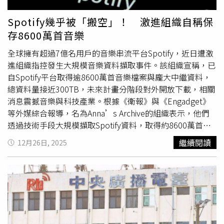
Spotify幾乎被「搬空」！ 激進組織自稱保
存8600萬首音樂
全球擁有超過7億名用戶的音樂串流平台Spotify，近日遭激
進組織指控發生大規模音樂資料擷取事件。該組織宣稱，已
自Spotify平台取得逾8600萬首音樂檔案與龐大中繼資料，
總資料量接近300TB，未來計畫分階段對外開放下載，相關
消息震撼音樂與科技產業。根據《衛報》與《Engadget》
等外媒綜合報導，名為Anna’s Archive的組織表示，他們
透過技術手段大規模擷取Spotify資料，取得約8600萬首實
際音樂檔案，以及約2億5600萬筆歌曲中繼資料，內容涵蓋
繼續閱讀
12月26日, 2025
藝人名稱、專輯資訊等。該組織指出，這批資料涉及超過
1500萬名音樂人與5800多萬張專輯。Anna’s Archive聲
稱，所取得的音樂檔案約占Spotify用戶實際收聽內容的
99.6%，雖僅約占平台整體曲庫的37%，但已足以作為建立
「音樂保存庫」的基礎。該組織表示，相關音檔將依照受歡
迎程度分階段釋出，並透過BT種子方式分享，供具備足夠
儲存空間的使用者下載。該組織在官方說明中強調，其宗旨