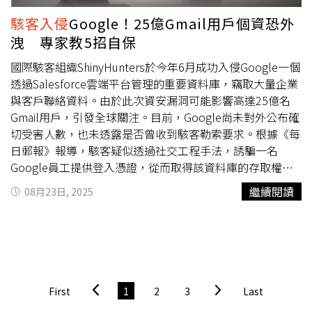
腦。如今，他能用腦波玩《瑪利歐賽車》、遙控電視，甚至
駭客入侵
Google！25億Gmail用戶個資恐外
開關戴森（Dyson）空氣清淨機，過程中完全不必移動任何
洩 專家教5招自保
肢體。令人驚訝的是，在第1次使用裝置的當天，他便打破
2017年全球最快、最精準的BCI游標控制紀錄。他回憶說：
國際駭客組織ShinyHunters於今年6月成功入侵Google一個
「學起來非常簡單。」從那之後，他便被稱作「P1」，也
透過Salesforce雲端平台管理的重要資料庫，竊取大量企業
就是Neuralink的第1位臨床試驗參與者。事實上，全球至今
與客戶聯絡資料。由於此次資安漏洞可能影響高達25億名
僅有約80人曾接受過類似裝置，但Neuralink的晶片在規模
Gmail用戶，引發全球關注。目前，Google尚未對外公布確
與設計上都更加進步。它使用超過千條電極線，直接植入掌
切受害人數，也未透露是否曾收到駭客勒索要求。根據《每
管運動的腦區，而且完全無線化，參與者只需每5小時左右
日郵報》報導，駭客疑似透過社交工程手法，誘騙一名
充電1次。為了方便，Neuralink甚至將充電線圈縫進阿博的
Google員工提供登入憑證，從而取得該資料庫的存取權
帽子裡，讓他能邊戴帽子邊充電。阿博的公開亮相，使他迅
限。雖然Google聲稱目前無證據顯示有用戶密碼外洩，但
繼續閱讀
08月23日, 2025
速成為網路紅人。媒體、播客邀約不斷，甚至一度遭
駭客入
被竊取的聯絡資訊已被用於電話詐騙與釣魚攻擊，受害者可
侵
社群帳號，還因惡作劇報案而讓全副武裝的特警小隊找上
能因此帳戶遭盜用，甚至個資外洩。資安專家奈特（James
門。他笑著說，自從有了這個裝置，他的生活變得忙碌，與
Knight）指出，駭客已開始透過冒充Google員工的方式進
之前「整天發呆、虛度時光」完全不同，他感覺自己正在彌
行詐騙，使用650區碼撥打假電話，甚至傳送簡訊引導用戶
補那8年來的空白。在他的成功案例後，Neuralink已在美
重設密碼、提供驗證碼。他強調，「如果收到來自 Google
國、加拿大、英國與阿拉伯聯合大公國陸續展開臨床試驗，
的語音或文字訊息，十之八九是假的，千萬不要輕信。」奈
First
1
2
3
Last
至今共有9名參與者接受植入，包括1名女性。他們多患有癱
特也指出，駭客還利用盜得的Gmail名單進行暴力破解攻