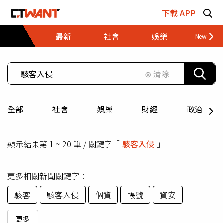
跳至主要內容區塊
下載 APP
最新
社會
娛樂
財經
⊗ 清除
全部
社會
娛樂
財經
政治
顯示結果第 1 ~ 20 筆 / 關鍵字「
駭客入侵
」
更多相關新聞關鍵字：
駭客
駭客入侵
個資
帳號
資安
更多