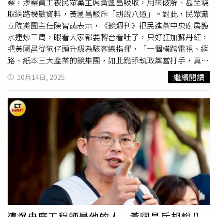
案，涉案員工被民眾黨主席黃國昌吸收，用來破解、甚至竊
取網路機敏資料，黃國昌駁斥「胡說八道」。對此，民眾黨
立院黨團主任陳智菡表示，《鏡週刊》把民進黨中央廚房餿
水連炒三周，眼看大家都要轉台看吐了，只好狂加蘇丹紅，
把黃國昌從狗仔頭升級為駭客總指揮，「一個橫跨電視、網
路、紙本三大產業的鏡集團，如此跪舔執政黨當打手，真是
令人作嘔」。陳智菡表示，《鏡週刊》今天以通篇灌水、不
繼續閱讀
10月14日, 2025
實、錯誤、自我矛盾之報導，霸凌公眾人物、誤導大眾視
聽，情節還自相矛盾。《鏡週刊》指控黃國昌養狗仔、民進
黨中央廚房餿水爛牛肉連炒三周，眼看大家都要轉台看吐
了，只好繼續瘋狂加蘇丹紅，把黃國昌從狗仔頭升級為駭客
總指揮。「然而該連載小說根本牛頭不對馬嘴。」陳智菡指
出，《鏡週刊》一下說黃國昌利用志工熱情、要他們當免費
人力、一下說若遇「重大弊案」，又會另發酬勞，每次十幾
萬不等。這段內容就出現在該系列報導第三篇「黃國昌操弄
駭客3／吃定科技宅男當工具人」，撰稿的林姓記者自己都
不覺得自相矛盾好丟人嗎？你們編輯都不審稿？陳智菡再
指，《鏡週刊》又把檢舉人來向黃國昌主席檢舉央廣集團網
站有資安問題、國昌主席請對方提供進一步資訊查證的對
遭爆央廣工程師是他的人 黃國昌斥胡說八