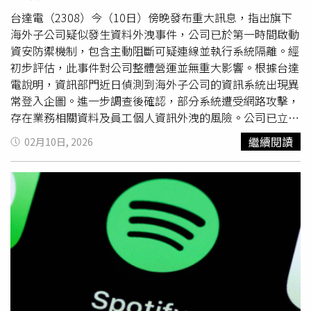
續動向。時代力量最後表示，感謝支持者與媒體第一時間的
示警與詢問，讓黨部得以及時採取阻斷行動。時代力量深知
台達電（2308）今（10日）傍晚發布重大訊息，指出旗下
個資保護責任重大，對於未能完善守護支持者個資再次表達
海外子公司疑似發生資料外洩事件，公司已於第一時間啟動
誠摯歉意，並強調不會迴避問題，將持續強化資安防護韌
資安防禦機制，包含主動阻斷可疑連線並執行系統隔離。經
性，以最積極的態度修復漏洞，落實後續當事人通知與個資
初步評估，此事件對公司整體營運並無重大影響。根據台達
保護作為。
電說明，資訊部門近日偵測到海外子公司的資訊系統出現異
常登入企圖。進一步調查後確認，部分系統遭受網路攻擊，
存在業務相關資料及員工個人資訊外洩的風險。公司已立即
展開資安防護程序，並加強監控異常行為，以維持資訊系統
繼續閱讀
02月10日, 2026
的安全穩定。台達電表示，事件發生後，已同步與專業資安
顧問合作，完成系統的全面清查與風險評估。目前所有受影
響系統均已完成資安檢視並恢復正常運作。公司也指出，海
外子公司營運未受影響，整體資訊系統亦維持正常。面對此
次疑似
駭客入侵
事件，台達電強調，已採取多項即時應對措
施，並持續強化網路監控與存取權限管理，提升整體資訊基
礎架構的資安防護能力，以防範未來類似風險發生。