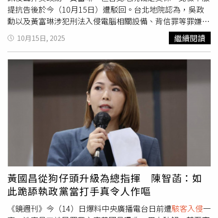
上發布與部落客雷伊（Natacha Rey）的四小時訪談，聲稱
提抗告後於今（10月15日）遭駁回。台北地院認為，吳政
碧姬實為兄長。兩人2024年被判賠償碧姬與其家人，但該
勳以及黃富琳涉犯刑法入侵電腦相關設備、背信罪等罪嫌重
判決後被上訴法院以言論自由為由撤銷，目前案件已上訴至
大，但考量吳、黃2人並未造成實際損害，且已有共犯以及
繼續閱讀
10月15日, 2025
法國最高法院。巴黎檢方表示，這些被告散播的言論不僅攻
證人之供證等資料可以佐證，且涉犯刑責非重，先前吳政勳
擊碧姬的性別與性取向，還以「戀童癖」嘲諷她與總統之間
已以3萬元具保，若再以27萬具保，黃富琳以15萬元具保，
24歲的年齡差。若罪名成立，最高可判兩年徒刑。曼徹斯特
應足以保全本案日後偵查、審理程序進行。因此，台北地院
大學（University of Manchester）發展生物學家希爾頓博
裁定其等各以上述金額具保，經核並無違誤或不當，應予維
士（Dr. Emma Hilton）表示，若有必要，碧姬可提出五項
持。檢察官抗告雖指謂被告2人損害國家利益之危險性仍存
醫學證據，包括分娩記錄與染色體檢測，來反駁指控。法國
在，若令其等交保，可能妨害偵查及證據保全等情，惟依卷
總統馬克宏曾在國際婦女節發言時談到此事，他表示「最糟
內事證，尚不可採，故駁回抗告，且不得再抗告。
糕的是虛假資訊與杜撰情節。人們最終會相信它們。」目前
審理仍在進行中，巴黎法院預計將在未來數週內作出判決。
黃國昌從狗仔頭升級為總指揮 陳智菡：如
此跪舔執政黨當打手真令人作嘔
《鏡週刊》今（14）日爆料中央廣播電台日前遭
駭客入侵
一