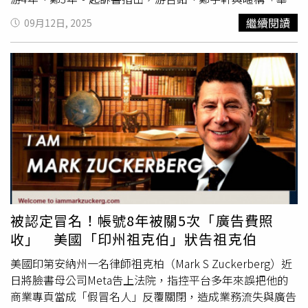
街牛哥」、「悟空」之人與境外駭客「Yang Lei」於去年
繼續閱讀
09月12日, 2025
（113）共組犯罪集團，成員之間透過通訊軟體TELEGRAM
共謀入侵台灣高鐵、資訊集團委外管理的網站，並非法獲取
會員點數換取商品後轉賣獲利。該犯罪集團以VPS軟體登入
台灣高鐵會員TGo網站伺服器，盜用565組高鐵公司會員帳
號密、碼登入後，再申請將會員點數換取全國電子500元抵
用券共計723張，合計金額高達36萬1500元，事後再由鄭宇
軒持抵用券至全國電子門市兌換商品。隨後該犯罪集團再以
相同手法入侵資訊集團外委管理的小樹點兌換網站，並使用
7個IP位置，盜用51組會員帳號、密碼以後，以會員所屬的
小樹點兌換3000元家樂福即享券133張，合計金額高達39萬
9000元，後續再由鄭宇軒、游哲銘透過網路轉售獲利。台
北地檢署今日偵結，依照違反鐵路法、加重詐欺取財等罪起
被認定冒名！帳號8年被關5次「廣告費照
訴游哲銘、鄭宇軒，而檢方認為2人正值青壯，不思循正當
收」 美國「印州祖克伯」狀告祖克伯
途徑賺取財務，為貪圖一己之私，竟與境外駭客成員聯手破
壞社會安定及金融秩序，侵害人民財產法益甚鉅，惡性非
美國印第安納州一名律師祖克柏（Mark S Zuckerberg）近
輕，建請法院處游4年、鄭3年。
日將臉書母公司Meta告上法院，指控平台多年來誤把他的
商業專頁當成「假冒名人」反覆關閉，造成業務流失與廣告