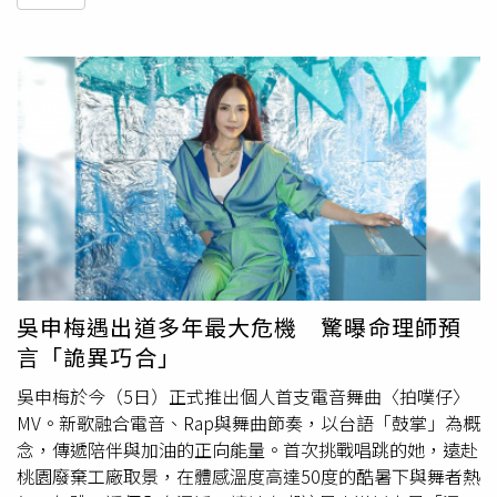
吳申梅遇出道多年最大危機 驚曝命理師預
言「詭異巧合」
吳申梅於今（5日）正式推出個人首支電音舞曲〈拍噗仔〉
MV。新歌融合電音、Rap與舞曲節奏，以台語「鼓掌」為概
念，傳遞陪伴與加油的正向能量。首次挑戰唱跳的她，遠赴
桃園廢棄工廠取景，在體感溫度高達50度的酷暑下與舞者熱