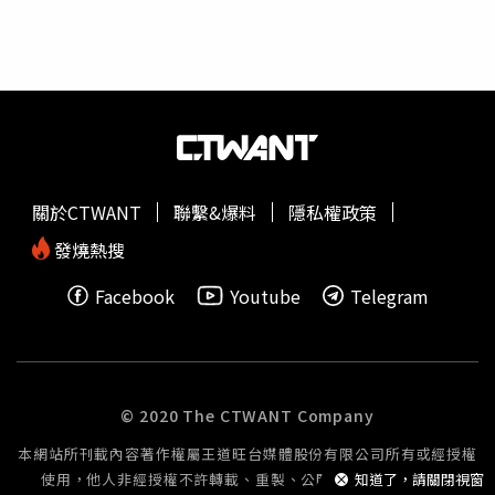
瘓或肌萎縮性側索硬化症（ALS，俗稱漸凍人症）。公司共
擊，嘗試輸入常見密碼如「password」登入帳戶。專家呼
同創辦人暨總裁「dongjin seo」表示，最終目標是建立完
籲Gmail用戶立即採取以下資安措施：1、啟用雙重驗證
整的「全腦介面。」對阿博而言，Neuralink徹底改變了他
（MFA）：提升登入安全性。2、更換強密碼：避免使用簡
的日常。他每天使用約10小時，用來閱讀、上課、打電玩，
單、重複或被外洩過的密碼。3、使用密碼金鑰
甚至安排訪談。他已重返亞利桑那的社區學院修課，準備攻
（Passkey）：提升身份驗證層級。4、進行 Google 帳戶安
讀神經科學學位，同時開始以公開演講作為事業。他說，手
全檢查：檢視潛在風險與異常登入紀錄。5、保持警覺：勿
術前自己「毫無目的，只是等待某些事情發生」，如今卻找
隨意提供驗證碼，不要輕信任何「來自Google」的來電或
回自主與目標，「我覺得自己又有潛力了，而且能找到具體
訊息。此外，駭客此次還利用「懸空桶（Dangling
關於CTWANT
聯繫&爆料
隱私權政策
的方法去實現。」回顧當初，他在朋友班恩（Greg Bain）
Bucket）」攻擊法，從過時或未封鎖的Google Cloud存取
的提醒下，才知道Neuralink正在招募受試者。阿博坦言，
點切入，植入惡意程式或竊取更多資料。目前Google尚未
發燒熱搜
他對馬斯克（Elon Musk）並沒有什麼好感，但從未懷疑這
對外公布確切受害人數，也未透露是否曾收到駭客勒索要
Facebook
Youtube
Telegram
個計畫會失敗。起初，他的父母也難掩憂慮，光是簽署手術
求。發言人Mark Karayan拒絕進一步回應。奈特提到，雖然
同意書上的風險條款，就讓他的母親無法再讀下去，但最終
Google長年投資資安系統，並曾收購資安公司，但此次
仍選擇支持。阿博說，自己選擇公開身份，就是希望向世人
Salesforce資料庫的漏洞仍令人震驚，「這些 email 資料對
展示這項科技的可能性，「我認為這是近代最重要的技術飛
駭客而言如同金礦，他們可能已藉此獲得龐大利益。」他提
躍之一，並且會不斷成長。」然而，過程並非毫無波折。手
醒所有網路用戶，「駭客會不斷透過大量測試與釣魚手段，
© 2020 The CTWANT Company
術後不久，有部分電極脫落，導致他一度失去大部分控制
試圖入侵帳戶。保持高度警覺，是防範詐騙的第一步。」
本網站所刊載內容著作權屬王道旺台媒體股份有限公司所有或經授權
力。這件事後來被《華爾街日報》揭露，Neuralink也發表
使用，他人非經授權不許轉載、重製、公開播送或公開傳輸。
知道了，請關閉視窗
了修復經過。但阿博選擇沉默，直到研究團隊解決問題才公