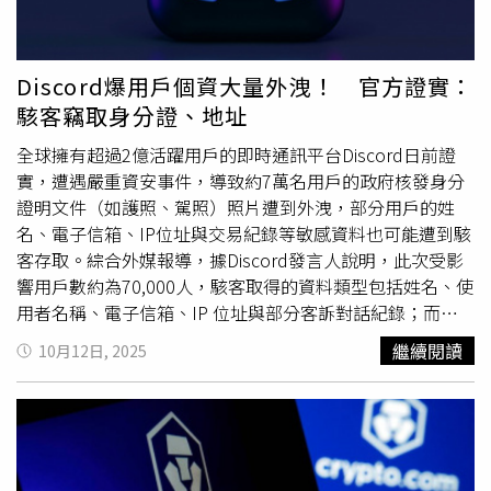
圖後來遭變造，已委由律師提告查明真相。《鏡週刊》再
指，一名曾加入黃國昌官方後援會的粉絲告訴本刊，黃會以
討論弊案為由，讓能力較好的網軍或駭客到民眾黨服務處面
Discord爆用戶個資大量外洩！ 官方證實：
談，黃通常會先在白板寫下弊案的關鍵字，要求與會者當場
駭客竊取身分證、地址
分析，指出揭弊方法、人物跟關鍵因素，有如資格審核評
比。對此，黃國昌表示，他沒有什麼要解釋的，《鏡週刊》
全球擁有超過2億活躍用戶的即時通訊平台Discord日前證
整篇張冠李戴、虛構故事、胡說八道，不曉得到底是蠢還是
實，遭遇嚴重資安事件，導致約7萬名用戶的政府核發身分
壞？還是又壞又蠢？把完全不相干的東西全部自己在編科幻
證明文件（如護照、駕照）照片遭到外洩，部分用戶的姓
小說，現在《鏡週刊》是又開始連載科幻小說了嗎？看了那
名、電子信箱、IP位址與交易紀錄等敏感資料也可能遭到駭
些報導以後，對於《鏡週刊》捏造故事的能力，只能夠說真
客存取。綜合外媒報導，據Discord發言人說明，此次受影
的是歎為觀止，「什麼我養駭客去入侵人家個資？胡說八
響用戶數約為70,000人，駭客取得的資料類型包括姓名、使
道」。「我從來不幹這種事情的，最好笑是鏡週刊用虛構故
用者名稱、電子信箱、IP 位址與部分客訴對話紀錄；而在
事，還想要幫林錫耀洗白喔？」黃國昌指出，不過也要謝謝
金流方面，僅涉及信用卡末四碼及付款歷史等「有限的財務
繼續閱讀
10月12日, 2025
《鏡週刊》提醒社會大眾，原來林錫耀把黑手伸到檢調裡去
資訊」，平台強調用戶密碼及完整的付款資料未遭外洩。
喬人事的事情，社會好像已經忘了，因為也沒什麼媒體在
Discord 表示，有駭客組織在駭入系統後試圖勒索金錢，並
追，又喚起了大家的記憶。黃國昌說明，央廣那位吳姓工程
散布誇大的數據（聲稱竊得超過200萬筆資料）以施壓。但
師，事情很簡單，就是他跟黃檢舉央廣有資安漏洞，用的公
平台明確拒絕付款，並指出該數字不實，是駭客試圖操控輿
司好像有在中國那邊經營事業，「我請他進一步提供資料，
論的一部分。而有一個自稱為「Scattered Lapsus$