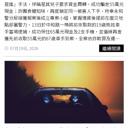
是誰」手法，佯稱是其兒子要求資金周轉，成功騙走55萬元
現金；詐團食髓知味，再度鎖定同一被害人下手，所幸永和
警分局接獲報案後成立專案小組，掌握情資後提前在面交地
點部署警力，13日於中和路一帶將前來取款的19歲熊姓車
手當場逮捕，成功保住65萬元現金及2支手機，並循線再查
獲先前收取55萬元的67歲車手到案，全案依詐欺罪及違反
洗錢防制法等罪嫌移送新北地檢署，熊男經法院裁定羈押禁
繼續閱讀
07月19日, 2026
見。警方調查，王男於6月中旬接獲一通電話，對方聲音酷
似其兒子，自稱因換新手機要求被害人重新加LINE帳號，
隨後以生意資金周轉為由，委託友人到住處代為取款。王男
一時未加查證，誤信說詞交付55萬元現金，事後向兒子確認
才驚覺遭騙，立即報警。永和分局成立專案小組追查期間，
詐團竟再度出手，對同一被害人故技重施，試圖再騙取65萬
元。警方掌握情資後布置埋伏，待熊姓車手現身取款時當場
將其壓制上銬，查扣65萬元現金及手機等證物。警方指出，
近年詐騙集團除利用「猜猜我是誰」、「換手機號碼」等傳
統話術，更結合AI聲音模擬技術，搭配
駭客入侵
、釣魚簡訊
及地下個資交易取得個人資訊，再假冒親友博取信任。永和
分局提醒，民眾接獲疑似親友借款或要求更換聯絡方式的電