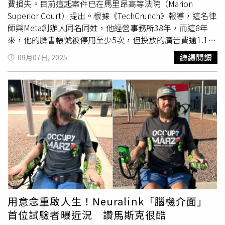
費損失。目前這起案件已在馬里昂高等法院（Marion
Superior Court）提出。根據《TechCrunch》報導，這名律
師與Meta創辦人同名同姓，他經營事務所38年，而這8年
來，他的臉書帳號被停用至少5次，但投放的廣告費逾1.1萬
美元卻從未退還。祖克伯向媒體展示2020年的電郵往來，
繼續閱讀
09月07日, 2025
顯示自2017年起多次申訴被誤判為冒名，其中一封還自嘲
「如果你碰到那位年輕、比較有錢的馬克・祖克柏，替我跟
他打招呼，他每天都把我惹毛。」這場同名困擾不只存在網
路世界。他在自建網站「iammarkzuckerberg.com」記錄
多年來的混淆經歷：飯店、餐廳接到他的訂位電話常誤以為
是惡作劇直接掛斷；曾在拉斯維加斯受邀演講，禮車司機舉
著「Mark Zuckerberg」接機牌，瞬間引發人群騷動，接著
一片失望；甚至常收到原本要給Meta創辦人的電話與訊
息，內容從要錢到死亡威脅都有。祖克柏表示，臉書審查機
制屢屢質疑他的「真實姓名」，要求上傳身分證、信用卡影
本與臉部照片核驗，但帳號仍被關閉。他向當地電視台
WTHR-TV抱怨「這一點也不好笑。尤其是在他們拿走我的
用意念重啟人生！Neuralink「腦機介面」
錢時。」他比喻處境如同「在高速公路邊買下廣告看板付了
首位試驗者曝近況 讚馬斯克很酷
錢，卻被一條巨大毯子蓋住，廣告效益完全消失」。