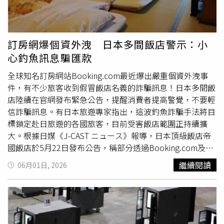
功竊取一批原本供應給沃爾瑪（Walmart）的保險套與潤滑
劑，總價值約170萬美元。該事件涉及Global Protection
Corp.，其為全球避孕用品大廠Karex旗下子公司，目前相關
資安漏洞與損失仍在進一步調查中。
訂房網爆個資外洩 日本多間飯店警示：小
心釣魚訊息騙匯款
全球知名訂房網站Booking.com最近爆出嚴重個資外洩事
件，有不少旅客收到假冒飯店名義的詐騙訊息！日本多間飯
店陸續在官網發布緊急公告，提醒消費者提高警覺，不要輕
信詐騙訊息。有日本旅遊專家指出，這波釣魚詐騙手法將目
標鎖定赴日旅遊的各國旅客，目前受害飯店範圍正持續擴
大。根據日媒《J-CAST ニュース》報導，日本頂級飯店帝
國飯店於5月22日發布公告，稱部分透過Booking.com及
Agoda等線上平台訂房的旅客，留意收到假冒飯店的電子郵
繼續閱讀
06月01日, 2026
件或WhatsApp訊息。其公關部門進一步指出，在發現異狀
後已迅速宣導，這類訊息常以確認訂房為由，誘導旅客點擊
惡意連結並要求輸入信用卡號，所幸目前尚未接獲實質財損
通報。不只帝國飯店，大阪新大谷飯店也發聲強調，飯店與
訂房平台絕不會透過WhatsApp等外部軟體索取信用卡或個