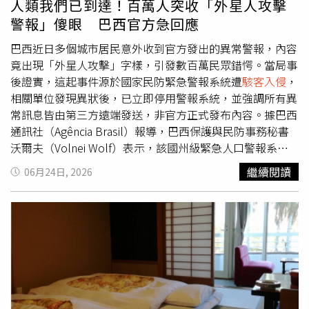
人類我們已到達！百萬人突收「外星人攻擊
話，應立即掛斷後以原有方式向本人查證，並建議與家中長
警報」傻眼 巴西官方急回應
輩預先設定專屬通關密語，以快速辨別真偽；如有疑問，請
撥打165反詐騙專線或110報案。
巴西近日多個城市居民意外收到官方發出的異常警報，內容
竟出現「外星人攻擊」字樣，引發數百萬民眾錯愕。當局事
後證實，這起事件源於國家民防緊急警報系統遭
駭客入侵
，
相關單位發現異狀後，已立即停用警報系統，並強調所有異
常訊息皆由第三方遠端發送，非官方正式發布內容。據巴西
通訊社（Agência Brasil）報導，巴西保護與民防事務秘書
沃爾夫（Volnei Wolf）表示，該國州級緊急人口警報系統
日前遭到非法入侵，導致系統被遠端操控並發送錯誤訊息，
繼續閱讀
06月24日, 2026
部分居民手機甚至收到要求「保護自己免受外星人攻擊」的
通知，內容還夾雜拼字錯誤。據了解，其中一則警報寫道
「注意：外星人攻擊。人類，我們已經到達。」引發社群媒
體熱議與恐慌。巴西國家民防部門隨後透過官方臉書表示，
事件發生後已立即停用相關警報系統，並強調所有異常訊息
皆由與官方無關的第三方遠端發送，非正式發布內容。此
外，網路安全媒體Cybernews近日也揭露一起重大物流資安
事件，駭客透過釣魚攻擊、假冒中介與貨物轉運等手法，成