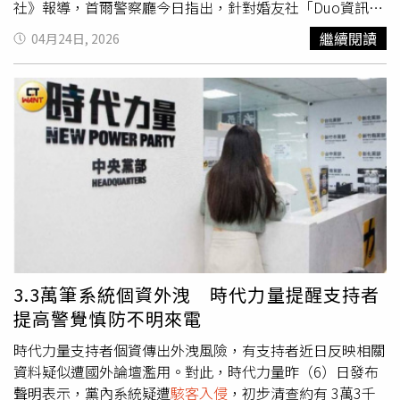
選舉權通常由州與地方政府負責，以防止行政權集中。此
社》報導，首爾警察廳今日指出，針對婚友社「Duo資訊」
外，歐爾森還與美國主要情報與執法機構合作，調查選舉舞
發生大規模個資外洩事件後，經網路犯罪調查隊調查，這起
繼續閱讀
04月24日, 2026
弊相關指控。《路透社》5月稍早的調查發現，至少8個州的
事故源於去（2025）年1月，Duo資訊內部員工的公務電腦
政府官員與調查人員曾要求取得機密紀錄、尋求接觸投票設
遭駭客非法入侵，導致數據庫中多達42萬7464名正式會員
備，並重新審視已被法院與兩黨審查否決的選舉舞弊案件。
的資料遭竊；外洩內容極為詳盡，除了姓名、身分證字號、
川普與共和黨盟友也正在推動前所未有的選區重劃計畫，試
聯絡電話及住址等基本資訊外，還包含極度私密的個人特
圖提前調整選區，以在今年11月的國會期中選舉中取得優
徵，如宗教、愛好、兄弟姊妹關係、學歷背景、任職公司、
勢。民主黨與選舉安全專家憂心，隨著共和黨很有可能在期
年資，甚至連是否為長男或長女等細節也無一倖免。針對此
中選舉後失去兩院，川普政府可能試圖抑制投票，並以毫無
重大疏失，韓國個人資料保護委員會宣布，對Duo資訊處以
根據的舞弊指控質疑選舉結果。美國選舉協助委員會（U.S.
約11億9700萬韓元（約新台幣2828萬元）罰鍰，以及1320
Election Assistance Commission）去年曾表示，超過98%
萬韓元（約新台幣31萬元）的罰金，並強制要求業者必須立
的選舉管轄區已為每一張選票建立紙本紀錄，多數是透過列
即逐一通知受害會員。然而，這項懲處結果在韓國社會引發
印紙本紀錄的投票機，或手寫但由電子設備讀取的方式完
極大反彈，輿論批評政府「輕放」業者，認為罰則過輕，難
成。選舉安全專家普遍支持這種結合技術與紙本的制度，因
以起到警惕作用。有網友試算發現，若以43萬名受害者換
3.3萬筆系統個資外洩 時代力量提醒支持者
其可提供選後稽核所需的可驗證紀錄。雖然支持手工點票的
算，每位會員受損的權益僅價值約3000韓元（約新台幣71
提高警覺慎防不明來電
人認為此舉能消除駭客風險，但密西根大學（University of
元），使眾人憤而痛批，「連一碗湯麵的錢都不到，我的隱
Michigan）電腦科學教授霍爾德曼（Alex Halderman）指
私竟然這麼廉價？」而外界質疑，婚友社握有大量高度敏感
時代力量支持者個資傳出外洩風險，有支持者近日反映相關
出，這也將帶來不同的風險，包括計票錯誤與選票灌水，
的個資，卻因Duo資訊被歸類為中型企業而獲得15%的罰鍰
資料疑似遭國外論壇濫用。對此，時代力量昨（6）日發布
「改為手工點票將會非常混亂，甚至可能助長選舉舞弊。」
減免，現行法規對該行業的保障顯然不足。面對排山倒海的
聲明表示，黨內系統疑遭
駭客入侵
，初步清查約有 3萬3千