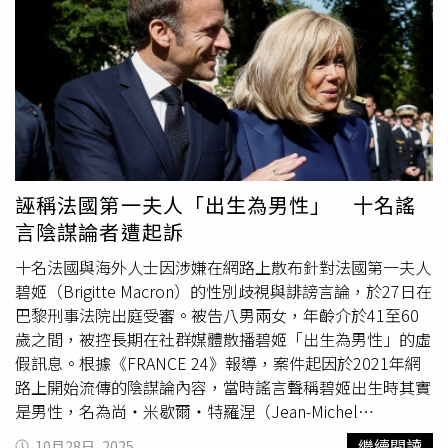
可能藉此大規模訓練音樂生成模型，而真正的限制僅剩著作
琳，而岳昭莒明知上述行為卻縱容鼓勵吳繼續為之。吳政勳
權法與執法力道。Anna’s Archive宣稱已大規模擷取
於8月20日、9月11日、9月18日、9月19日、9月20日干擾
Spotify音樂資料，並計畫建立「音樂保存庫」，引發著作
央廣網站運行，並於9月24日透過LINE群組把官網原始程式
權爭議。（圖／翻攝自X，@nordicinst）
碼外流給黃富琳以及林姓友人、顏姓友人、廖姓友人，使其
均取得操控管理央廣官網權限。9月26日，警方持搜索票搜
索吳政勳、岳昭莒，沒想到吳政勳不知悔改，交保後再度於
9月28日干擾央廣官網運行，並利用先前所設定參數在10月
9日換掉央廣官網日語新聞版網頁，於首頁日語版出現簡體
中文等，妨害其運行，檢警旋即於10月9日上午再度執行搜
誣稱法國第一夫人「出生為男性」 十名謠
索。台北地檢署訊後認為吳政勳、岳昭莒竟僅因懷疑央廣有
言陰謀論者遭起訴
中資介入，便利用職權擅自對央廣官網胡作非為，其以反攻
大陸、五星旗等圖片入侵官網電腦並置換網頁內容之行為是
十名法國與海外人士因涉嫌在網路上散布針對法國第一夫人
在挑起兩岸對立緊張，行為危險性、危害性遠非一般刑事犯
碧姬（Brigitte Macron）的性別歧視與誹謗言論，於27日在
罪可比。檢方指出，吳政勳交保後，仍多次發動阻斷攻擊，
巴黎刑事法院出庭受審。被告八男兩女，年齡介於41至60
甚至選擇在國慶日當天攻擊官網，具很高象徵意義，建請法
歲之間，被控長期在社群媒體散播碧姬「出生為男性」的虛
官對吳政勳、岳昭莒求刑3年、2年6月，並對黃國琳從重量
假訊息。根據《FRANCE 24》報導，案件起因於2021年網
刑。
路上開始流傳的陰謀論內容，當時謠言聲稱碧姬出生時其實
是男性，名為尚・米歇爾・特羅涅（Jean-Michel
Trogneux），也就是碧姬兄長的名字。此說法隨後被陰謀
繼續閱讀
10月28日, 2025