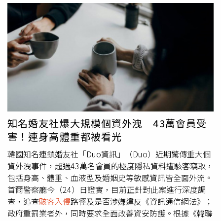
去年9月於美國商務部內部獲得技術評估討論，但最終因歐
爾森及其團隊未能提供足夠證據支持相關主張而破局。參與
討論的官員包括國家情報總監加巴德（Tulsi Gabbard）的
高級助理麥克納馬拉（Paul McNamara），以及川普國內政
策委員會特別助理西克瑪（Brian Sikma）。據悉，歐爾森
與加巴德所領導的國家情報總監辦公室（ODNI）關係密
切。據2名消息人士稱，在去年初夏，麥克納馬拉曾要求商
務部官員評估將主權投票系統公司投票機的晶片與軟體，列
為國家安全風險的可能性。當時麥克納馬拉領導1個ODNI特
別小組，負責與各部門合作調查美國投票機的安全漏洞。他
知名婚友社爆大規模個資外洩 43萬會員受
也曾向由商務部長盧特尼克（Howard Lutnick）領導的商
害！連身高體重都被看光
務部高層官員討論此議題。對此，商務部發言人表示，盧特
尼克從未與麥克納馬拉會面或討論選舉完整性問題，也未
韓國知名連鎖婚友社「Duo資訊」（Duo）近期驚傳重大個
「參與任何相關議題。」加巴德所屬機構發言人柯爾曼
資外洩事件，超過43萬名會員的極度隱私資料遭駭客竊取，
（Olivia Coleman）則回應稱，包括麥克納馬拉在內的
包括身高、體重、血液型及婚姻史等敏感資訊皆全面外流。
ODNI人員「並未向商務部簡報或協調任何禁止投票機的計
首爾警察廳今（24）日證實，目前正針對此案進行深度調
畫。」此事件被視為川普政府試圖更廣泛擴張聯邦權力、介
查，追查
駭客入侵
路徑及是否涉嫌違反《資訊通信網法》；
入州與地方政府選舉管理權的行動之一，而根據美國憲法，
政府重罰業者外，同時要求全面改善資安防護。根據《韓聯