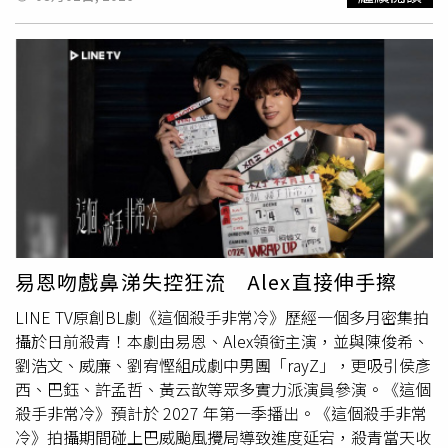
狀加重。Q4：汗水會直接造成皮膚發炎嗎？A：汗水本身不
怡寧強調，科學並非將所有食物區分為絕對可以或絕對不
血壓 健檢發現青光眼葉柏漢醫師分享，一名50多歲、高度
一定會造成問題，但若長時間停留在皮膚表面，混合皮脂、
能，而是根據證據判斷風險。與其過度擔心孩子一年吃幾次
近視且患有高血壓的王先生，平時規律服藥，也每天量測血
角質，加上衣物摩擦與悶熱環境，就可能刺激皮膚，尤其敏
巧克力或生日蛋糕，更值得關注的是日常是否長期攝取過多
壓並記錄健康狀況。然而，在公司健康檢查時，醫師發現他
感肌或異位性皮膚炎患者更容易出現不適。Q5：夏天皮膚
超加工食品，以及是否養成均衡、健康的飲食習慣。
的視神經盤凹陷異常擴大，建議進一步接受眼科檢查。王先
癢，可以一直擦止癢藥嗎？A：不建議自行長期使用藥膏。
生接受完整眼科檢查後，診斷為青光眼，且雙眼視野已逐漸
不同皮膚問題需要不同處理方式，例如汗疹、濕疹、黴菌感
由周邊向中心縮小，甚至影響開車安全，但自己卻沒有察
染使用的藥物可能不同，錯誤用藥可能讓症狀惡化。若紅疹
覺。他也疑惑，平時白天到診所量測眼壓都在正常範圍，為
範圍擴大、反覆發作或出現滲液，應就醫確認原因。Q6：
何仍會罹患青光眼。葉柏漢醫師表示，王先生罹患的是亞洲
穿什麼衣服比較不容易誘發夏季皮膚問題？A：建議選擇寬
人常見的正常眼壓性青光眼（Normal-Tension Glaucoma,
鬆、透氣、吸汗的衣物，減少緊身衣、厚重衣物或不透氣材
NTG）。目前醫學界認為，其成因相當複雜，除了視神經血
質。尤其腰部、鼠蹊部、腋下等容易摩擦與悶熱的位置，更
流、自體
體質
等因素外，眼壓仍是重要危險因子。由於這類
需要保持乾爽。Q7：為什麼穿緊身褲、運動服容易皮膚
患者的視神經對眼壓較為敏感，即使眼壓未超過一般正常範
易恩吻戲鼻涕失控狂流 Alex直接伸手擦
癢？A：緊身衣物容易讓汗水停留在皮膚表面，也會增加衣
圍，也可能逐漸造成視神經受損。白天眼壓正常 不代表全
LINE TV原創BL劇《這個殺手非常冷》歷經一個多月密集拍
物與皮膚摩擦，可能誘發對磨疹、接觸性皮膚炎，甚至增加
天眼壓都正常葉柏漢醫師指出，眼壓和血壓一樣，一天24小
攝於日前殺青！本劇由易恩、Alex領銜主演，並與陳俊希、
毛囊炎或黴菌感染機會。Q8：紫外線會讓濕疹變嚴重嗎？
時都會自然波動。不少患者的眼壓高峰，可能出現在夜間平
劉浩文、威廉、劉宥慳組成劇中男團「rayZ」，更吸引侯彥
A：可能會。紫外線除了造成曬傷與光老化，對正在發炎或
躺睡眠時或清晨剛醒來前，而這正是一般門診較難量測的時
西、巴鈺、許孟哲、黃云歆等眾多實力派演員參演。《這個
敏感的皮膚，也可能形成額外刺激，使泛紅、刺癢等症狀更
段。傳統門診通常僅於白天量測一次眼壓，且兩次回診之間
殺手非常冷》預計於 2027 年第一季播出。《這個殺手非常
加明顯。Q9：夏天如何降低皮膚發炎機會？A：建議：流汗
往往相隔數月，因此不容易發現夜間短暫升高的眼壓，或一
冷》拍攝期間碰上巴威颱風攪局導致進度延宕，殺青當天收
後盡快擦乾或沖洗保持皮膚乾爽穿透氣衣物避免過度清潔或
天內明顯的眼壓波動。近年研究也發現，部分正常眼壓性青