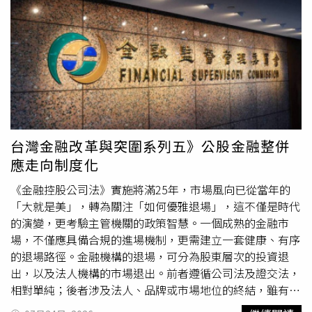
定。建議先調整睡眠與作息，讓肝血陰液得到充分休養，再
市場上漲時，資金通常偏好具有題材性與高成長動能的標
搭配日常飲食與生活習慣改善，才能真正提升肌膚抵抗力與
的，因此今年上半年AI硬體與記憶體族群成為市場焦點。以
穩定度，讓膚質逐漸回到健康平衡的狀態。夏天一直喝水，
亞洲半導體供應鏈及記憶體為主要布局方向的00988A及
為什麼皮膚還是乾？夏季高溫流汗多，許多人拼命喝水，但
00990A，也受惠市場資金追捧，一度繳出亮眼績效，並於6
仍然覺得嘴巴乾、皮膚乾、容易脫皮。莊可鈞指出，中醫所
月下旬創下新高。不過，阮慕驊指出，「勢」雖然能在多頭
說的「補水」，不只是把水喝進去，更重要的是，身體能不
行情中帶來更高報酬，但市場反轉時波動也相對劇烈。7月
能有效利用與留住水分。中醫所謂「津液」，指的是能真正
以來，00988A自高點回檔32%，00990A也下跌29.4%，主
滋養身體的體液；若脾胃功能失調，即使喝很多水，也可能
因兩檔ETF前十大持股高度重疊，同樣重押美光、鎧俠、威
很快就透過流汗或頻尿排掉，未必能真正滋養皮膚。因此，
騰及三星電機等記憶體與設備股，分散效果有限，因此修正
台灣金融改革與突圍系列五》公股金融整併
真正有效的補水，關鍵在於脾胃功能正常、氣血循環順暢，
幅度甚至高於費城半導體指數。相較之下，他認為真正具備
應走向制度化
若長期飲食寒涼、脾胃虛弱，水分代謝能力變差，喝再多水
「質」的企業，在市場震盪期間更能展現抗跌能力。以美國
也可能無法改善乾燥，反而容易水腫、疲倦、身體沉重。莊
科技七巨頭為例，同一波修正中，蘋果逆勢上漲5.9%，
《金融控股公司法》實施將滿25年，市場風向已從當年的
可鈞建議，夏天補水不宜一味喝冰水，冰水容易損傷脾胃陽
Meta漲幅達8.1%，使MAG7指數跌幅控制在3.3%。他認
「大就是美」，轉為關注「如何優雅退場」，這不僅是時代
氣，很多人夏天大量喝冰飲，短時間覺得清涼，長期卻更容
為，七巨頭具備穩定自由現金流、良好財務
體質
、深厚競爭
的演變，更考驗主管機關的政策智慧。一個成熟的金融市
易疲倦、代謝變差，正確的做法是以常溫水為主，也可適度
優勢及定價能力，因此在市場避險情緒升溫時，更容易吸引
場，不僅應具備合規的進場機制，更需建立一套健康、有序
補充養陰生津的食材，例如：白木耳、百合、山藥、蓮子
資金流入。阮慕驊表示，00402A主要布局美國大型科技
的退場路徑。金融機構的退場，可分為股東層次的投資退
等，有助滋陰潤燥。此外，莊可鈞提醒，高鹽、重辣、燒
股，前十大持股包含輝達、蘋果、亞馬遜、微軟及Alphabet
出，以及法人機構的市場退出。前者遵循公司法及證交法，
烤、油炸等飲食，也容易耗傷津液，使皮膚更加乾燥、發
等5檔科技七巨頭，MAG7權重超過31%，記憶體相關持股
相對單純；後者涉及法人、品牌或市場地位的終結，雖有
炎；長時間待在冷氣房，也會加速皮膚水分蒸散，建議可適
比重相對較低，因此本波修正僅回檔7.1%，跌幅約為
《金控法》為本，但回顧台灣近代金融發展史，退場議題卻