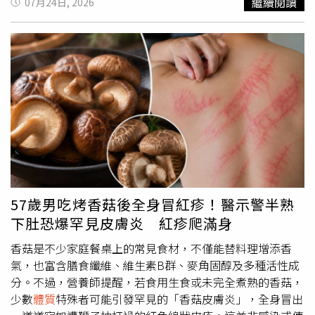
繼續閱讀
07月24日, 2026
度增加室內濕度，並避免長時間讓冷氣直吹臉部。汗流越多
00988A及00990A的四分之一，也展現大型權值股的防禦特
常與「污名」掛鉤。回顧台灣近代金融發展，1990年代的
越好？適度才有益循環從中醫觀點來看，適度流汗確實有助
性。他建議，投資人可採取「核心加衛星」配置方式，以
野蠻生長與市場失序，經由金融機構合併法、銀行法修正及
促進氣血循環、改善代謝，也能幫助體內濕氣與暑熱排出。
00402A作為核心持股，發揮穩定、抗跌的功能，再搭配
金融六法，以概括承受、標售或合併退出市場，大刀整理經
因此，很多人在規律運動後，會感覺氣色變好、膚況穩定、
00988A及00990A作為衛星部位，把握AI硬體及記憶體族群
營不善基層金融機構，卻也讓退出議題在金融市場留下污
痘痘減少。不過，中醫也強調「汗為心之液」，汗液並不只
反彈機會，並依個人風險承受能力調整配置比例。阮慕驊最
名。2001年7月公布、同年11月1日施行的《金融控股公司
是水分，而是與人體的氣血津液密切相關。若夏天大量爆
後指出，「勢」能帶動投資報酬向上，「質」則有助於穿越
法》與2004年金管會的成立，也讓活躍於市場上的金融機
汗、過度運動，反而可能「耗氣傷津」，導致疲倦、皮膚乾
市場修正，真正穩健的投資策略並非二選一，而是讓兩者互
構，有機會把成立金控視為取得銀行、保險、證券跨業平台
燥、泛紅敏感，甚至讓膚況變差。莊可鈞表示，肌膚狀態與
相搭配，在不同市場環境下各自發揮作用。
的競爭門票。惟退出議題，仍是政策面的單向作法，除了問
「肺、脾、肝」功能關係密切。中醫認為「肺主皮毛」，肺
題金融機構必須退出，政府可主動介入予以接管、標售等，
與皮膚、毛孔調節有關；脾胃影響水分代謝與營養輸送；肝
打著「二次金融改革」旗號的政策指標，規模不足的金融機
則與氣血疏泄、情緒壓力有關，適度運動能幫助氣血運行，
構也被要求應在期限內退出或合併。歷史留痕，斑斑可證。
使肌膚養分供應較好，代謝廢物也較容易排出。對於平常少
「二次金改」因缺乏對市場機制的尊重，使「退出」成為政
57歲男吃烤香菇後全身冒紅疹！醫示警半熟
運動、容易水腫、出油、身體沉重的人來說，規律流汗有助
策指導下的強制手段，為金融整併留下負面烙印，也導致市
下肚恐爆罕見皮膚炎 紅疹爬滿身
改善濕氣代謝。現代醫學也發現，適度運動能降低壓力荷爾
場發展一度停滯。近20年來，主管機關的政策重心轉向亞洲
蒙、改善睡眠品質，對荷爾蒙型痘痘、壓力型爆痘也有幫
盃、公司治理、風險管理等，但台灣金融市場過度擁擠的結
香菇是不少家庭餐桌上的常見食材，不僅能替料理增添香
助。莊可鈞提醒，很多人以為「汗流越多越排毒」，其實中
構性問題依舊。中小型金控在規模與差異化競爭中處境艱
氣，也富含膳食纖維、維生素B群、麥角固醇及多種活性成
醫並不鼓勵過度爆汗，大量流汗會消耗氣、津液與電解質，
難，原因在於退場工具分散，集團層級的處理計畫付之闕
分。不過，營養師提醒，若食用生食或未完全煮熟的香菇，
若流汗過度，容易形成「氣陰兩虛」。常見情況包括：越運
如，母公司救援與強制處理的界線模糊。金控法條賦與業者
少數
體質
特殊者可能引發罕見的「香菇皮膚炎」，全身冒出
動越疲倦、頭暈、心悸、口乾、皮膚乾燥、臉部泛紅、痘痘