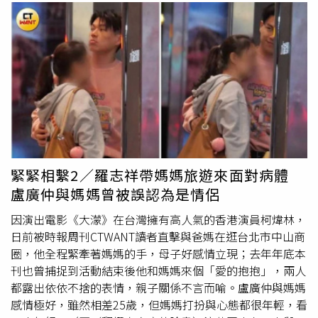
上廁所時，突然感到膝蓋劇痛，甚至痛到完全不能彎、連站
都站不起來，只能扶著牆、用爬的去廁所，而他在隔天早上
起床還得先吃消炎止痛藥，才能繼續去醫院參與手術。李政
穎指出，起初他推測可能是久站、工作疲勞或是天氣太冷，
當妻子提醒他「會不會是痛風？」他還笑說「怎麼可能？我
才30幾歲。」直到進修結束返台，前往醫院抽血檢查後，發
現尿酸值高達8.1 mg/dL。李政穎表示，他在韓國幾乎每天
晚上都會攝取大量高普林食物、喝酒，加上睡眠不足、壓力
大，根本是「痛風發作套餐」，而他之所以痛到要用爬的去
廁所，其實就是急性痛風發作。自此之後他就開始戒酒，就
緊緊相繫2／羅志祥帶媽媽旅遊來面對病體
算聚餐也會盡量少喝酒，所幸沒有再發生半夜痛到不能走路
盧廣仲與媽媽曾被誤認為是情侶
的狀況。李政穎說明，不少人以為痛風是「大腳趾腫得像麵
龜」，其實並不一定，像是膝蓋、腳踝、腳背、手肘，都可
因演出電影《大濛》在台灣擁有高人氣的香港演員柯煒林，
能是第一次發作的位置，要注意的是，痛風不是老年人的專
日前被時報周刊CTWANT讀者直擊與爸媽在逛台北市中山商
利，只要有相關
體質
、家族遺傳史，再加上高普林飲食、飲
圈，他全程緊牽著媽媽的手，母子好感情立現；去年年底本
酒、熬夜、脫水等原因，年輕人一樣可能誘發痛風。
刊也曾捕捉到活動結束後他和媽媽來個「愛的抱抱」，兩人
都露出依依不捨的表情，親子關係不言而喻。盧廣仲與媽媽
感情極好，雖然相差25歲，但媽媽打扮與心態都很年輕，看