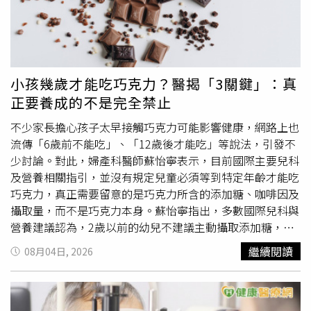
是體溫升高後，誘發膽鹼性蕁麻疹。這些狀況都可能和高
溫、流汗有關，但外觀、成因與處理方式並不完全一樣。汗
水悶住，敏感肌更易受刺激羅陽說明，台灣夏天濕熱悶黏，
人體為了散熱會增加出汗量，若汗水能順利蒸發，通常問題
不大；但若短時間大量流汗，又因衣物、皺褶或悶熱環境無
小孩幾歲才能吃巧克力？醫揭「3關鍵」：真
法排出，汗水就會停留在皮膚表面，成為刺激因子。汗水長
正要養成的不是完全禁止
時間滯留在皮膚表面，容易刺激角質層，也可能讓原本脆弱
的皮膚屏障更不穩定。一般人可能只是短暫搔癢或冒出汗
不少家長擔心孩子太早接觸巧克力可能影響健康，網路上也
疹；但是異位性皮膚炎、濕疹或敏感肌族群，皮膚屏障本來
流傳「6歲前不能吃」、「12歲後才能吃」等說法，引發不
就較脆弱，一旦遇到汗水、悶熱、摩擦，就容易出現一片片
少討論。對此，婦產科醫師蘇怡寧表示，目前國際主要兒科
紅疹、乾癢、脫屑，甚至越抓越嚴重。羅陽比喻，夏天短時
及營養相關指引，並沒有規定兒童必須等到特定年齡才能吃
間大量流汗，就像突然下了一場大雨，排水系統一時來不及
巧克力，真正需要留意的是巧克力所含的添加糖、咖啡因及
負荷。若皮膚表面的汗管開口被角質、髒污或悶住的環境堵
攝取量，而不是巧克力本身。蘇怡寧指出，多數國際兒科與
塞，汗液排不出去，就可能在表皮造成輕微發炎，形成常見
營養建議認為，2歲以前的幼兒不建議主動攝取添加糖，因
的汗疹，常出現在前胸、後背、脖子、皺褶處等容易大量流
此不建議提供巧克力，主要原因並非巧克力有害，而是市售
繼續閱讀
08月04日, 2026
汗的位置，嬰幼兒與長者也較容易發生。紫外線曝曬，恐加
巧克力通常含有較高的糖分，若過早攝取，可能影響幼兒飲
重皮膚發炎除了汗水，紫外線也是夏季皮膚問題的重要因
食習慣及健康。此外，巧克力中也含有咖啡因及天然成分可
素。羅陽提醒，紫外線不只會造成曬黑、曬傷，對敏感肌或
可鹼（Theobromine）。蘇怡寧表示，許多人不知道巧克力
正在發炎的皮膚，也可能形成額外刺激。當皮膚已經因流
含有刺激性成分，但一般牛奶巧克力中的咖啡因含量其實不