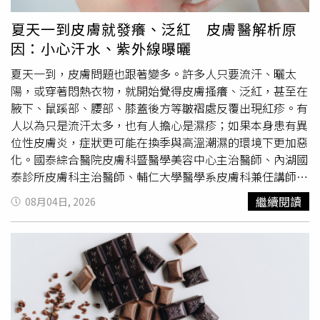
長簡瑟芳也表示，代租房東因租金是房東收取，應該比較不
會有影響；評估比較可能有風險的是包租的部分，兆基給予
夏天一到皮膚就發癢、泛紅 皮膚醫解析原
房東價金，收取房租部分是兆基處理。針對北市這303件包
因：小心汗水、紫外線曝曬
租代管的房東，市府也會進一步了解有沒有人受害，及有沒
有房東需要提供協助。兆基訂於明日召開董事會，隨著董事
夏天一到，皮膚問題也跟著變多。許多人只要流汗、曬太
長及總經理相繼去職，預期屆時董事會也將進行改選、重新
陽，或穿著悶熱衣物，就開始覺得皮膚搔癢、泛紅，甚至在
推舉新任董總。目前占有一席董事、握有兩成股權的宏碁，
腋下、鼠蹊部、腰部、膝蓋後方等皺褶處反覆出現紅疹。有
身為第二大法人股東，宏碁集團創辦人施振榮今日受訪仍對
人以為只是流汗太多，也有人擔心是濕疹；如果本身患有異
兆基本業的未來發展持正向看法，認為是個人財務投資問
位性皮膚炎，症狀更可能在換季與高溫潮濕的環境下更加惡
題，與公司營運之間有很好的隔離，並未影響到兆基的營
化。國泰綜合醫院皮膚科暨醫學美容中心主治醫師、內湖國
運。另有消息指出，明日董事會將由宏碁自家專業經理人接
泰診所皮膚科主治醫師、輔仁大學醫學系皮膚科兼任講師羅
任兆基董座，並重申IPO目標不變。
陽表示，台灣夏季氣候濕熱，高溫、汗水、紫外線與衣物摩
繼續閱讀
08月04日, 2026
擦，都是常見的皮膚刺激因子。尤其是異位性皮膚炎、過敏
體質
、敏感肌，或長時間待在戶外、高溫環境工作的人，汗
水若長時間滯留在皮膚表面，再加上衣物摩擦與悶熱環境，
就容易誘發紅疹、搔癢、濕疹惡化，甚至增加黴菌感染風
險。夏天皮膚癢、起疹子雖然常見，但背後原因不一定相
同。羅陽指出，流汗後出現癢疹，可能是汗疹，也就是俗稱
的「痱子」；也可能是濕疹或異位性皮膚炎發作；有些人則