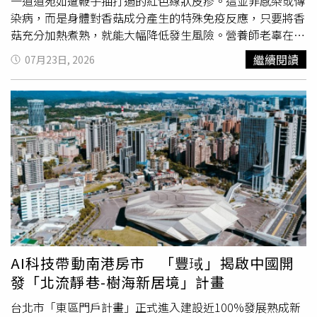
參與台灣金融市場的合規進場機制，核心內容圍繞在高資本
一道道宛如遭鞭子抽打過的紅色線狀皮疹。這並非感染或傳
更明顯等，有些人夏天過度跑步、長時間曝曬騎車後，反而
額門檻與嚴格的大股東適格性審查，確保經營者的
體質
與正
染病，而是身體對香菇成分產生的特殊免疫反應，只要將香
容易長「火氣痘」，就是因為體內津液耗損、虛火上升。夏
當性，從源頭預防危機。至於退場機制，從過往的負面形
菇充分加熱煮熟，就能大幅降低發生風險。營養師老辜在臉
天運動，微微出汗最剛好「對皮膚最好的運動狀態，是微微
象，近十年已走出多元路徑，包括合意的「自願解散」、市
書粉專「老辜營養與科學」指出，香菇皮膚炎通常在食用生
繼續閱讀
07月23日, 2026
出汗。」莊可鈞表示，中醫養生講究「形勞而不倦」，也就
場驅動的「合併消滅」，以及最後手段的「強制退場」，執
香菇或未完全煮熟的香菇後約40至48小時開始出現症狀，
是身體有適度活動、微微出汗，但不至於過度疲累，最能促
政者的理念著重於維護金融市場的穩定、保護存戶與投資人
少數人甚至可能延遲至5天才發病，因此不少患者當下並不
進循環，又不傷正氣，運動並不是汗流浹背才有效。莊可鈞
權益，並促進金融產業的永續發展。因此2022年富邦併日
會聯想到與先前吃過的香菇有關。患者起初多半會感到劇烈
舉例，夏季較適合的運動方式，包括：快走、游泳、瑜伽、
盛、2026年台新併新光，被美名為合意併購，已達成熟退
搔癢，接著軀幹、四肢陸續出現一道道紅色線狀皮疹，外觀
皮拉提斯、太極、八段錦等。快走能溫和促進循環，不容易
場機制的三要素：新資本順利進入、讓正常機構公平交易、
就像遭鞭子抽打，因此又被稱為「鞭痕樣皮疹（flagellate
耗氣過度；游泳有助散熱、減少悶熱感，但游泳後要注意擦
讓低效率機構有序退出。主管機關應樂見其成並支持，讓退
dermatitis）」。老辜表示，目前醫學界認為，香菇皮膚炎
乾身體與頭髮，避免濕氣停留；瑜伽、皮拉提斯能幫助舒緩
場不再是破產或清算的同義詞，而是透過整併，使競爭力不
可能與香菇細胞壁中的β-葡聚醣「香菇多醣（lentinan）」
壓力、調整自律神經，對壓力型痘痘也有幫助；太極與八段
足者退出獨立經營，原投資人亦可降低持股或收回資金，達
有關。這種成分具有免疫調節作用，但耐熱性不高，若未經
錦則有助氣血循環與身心穩定。運動時間也很重要。莊可鈞
成多贏。然而，金融改革的藍圖中，公股行庫的整併是無法
充分高溫烹調便食用，殘留的香菇多醣可能誘發人體免疫反
表示，中醫認為夏季陽氣旺盛，最忌「烈日耗氣」，因此不
迴避的核心議題。公股行庫兼具穩定市場的「國家隊」與追
應。不過，並非所有人都會發病，研究推測，可能僅發生在
建議在正中午曝曬運動，較適合選擇清晨或傍晚時段。運動
求效率的「市場參與者」雙重角色，其整併與退出原則長期
具有特定遺傳背景或
體質
較敏感的人身上，因此充分加熱仍
後也要盡快沖洗身體、更換濕衣服，避免汗水長時間悶在皮
付之闕如，甚至在疫情期間，因過度強調政策角色而排拒整
是最有效的預防方式。根據2017年一篇系統性回顧，研究
AI科技帶動南港房市 「豐琙」揭啟中國開
膚上，堵塞毛孔、刺激發炎，增加痘痘與毛囊炎風險。不
併。我們呼籲，金管會與財政部應正視此議題，為公股機構
分析全球50名香菇皮膚炎患者後發現，大多數病例都曾食用
發「北流靜巷-樹海新居境」計畫
過，清潔也不宜過度，以免破壞皮膚屏障，反而造成乾燥敏
規劃清晰的「出場機制」，建立透明、可行的評估原則。當
生香菇，另有約22%是在食用半熟或稍微炙燒的香菇後發
感。莊可鈞提醒，判斷運動是否適合自己，可以觀察運動後
討論公股金控與民營機構的整併可能性時，更應思考如何為
病。其中，98%的患者都出現典型線狀皮疹，約78%伴隨劇
台北市「東區門戶計畫」正式進入建設近100%發展熟成新