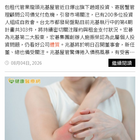
外活動，並提醒即使待在沒有空調的室內環境，也可能面臨
包租代管業龍頭兆基屋管近日爆出旗下趙姬投資、寄居蟹管
中暑風險，建議前往避暑中心或陰涼場所休息，並適時補充
理顧問公司債兌付危機，引發市場關注，已有200多位投資
水分。另一方面，歐洲也持續受極端高溫影響，英國自5月
人組成自救會。台北市都發局盤點目前兆基執行中的第4期
以來已歷經4波熱浪，今年夏天成為當地有紀錄以來最炎熱
計畫共303件，將持續密切關注履約與租金支付狀況。宏碁
的夏季之一，全球多地正面臨極端氣候帶來的挑戰。
為兆基第二大股東，宏碁集團創辦人施振榮認為此屬個人投
資問題，仍看好公司
體質
。兆基將於明日召開董事會，新任
董、總也備受關注。兆基屋管驚傳捲入債務風暴，有受害房
東稱，因配合政府包租代管，卻被引導投資趙姬、寄居蟹公
繼續閱讀
08月04日, 2026
司債，初估受害者遍布北、中、南。對此，兆基屋管昨天發
布四點聲明，強調原任董事長李建成已於7月29日辭去公司
所有職務，強調公司財務、資金獨立運作，客戶權益不受影
響。都發局今表示，兆基屋管執行的北市包租代管第4期計
劃，經盤整共有303案。為確保弱勢租屋服務不中斷並維護
房東及房客權益，若市府查核發現履約異常，將啟動案件接
手及移轉機制，協助房東與房客轉由市府其他社宅包租代管
廠商接續提供服務。都發局並指出，截至目前，市府尚未接
獲房東反映租金給付異常，第4期計畫303案及款項也均依
契約正常撥付相關款項。上午議會委員會工作報告，都發局