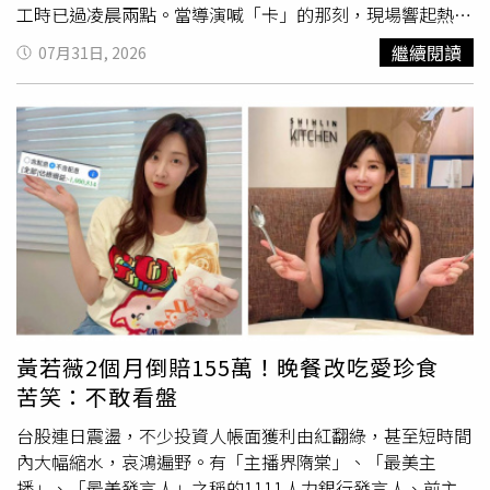
工時已過凌晨兩點。當導演喊「卡」的那刻，現場響起熱烈
用力搓洗做好防曬使用適合自己的保濕產品，維持皮膚屏障
光眼患者可能在夜間或清晨出現較高眼壓，雖然白天量測仍
掌聲與歡呼聲，易恩與Alex難掩興奮之情，緊緊相擁開心
Q10：哪些情況代表皮膚問題需要看醫師？A：若出現以下
屬正常範圍，但長期反覆出現高眼壓或較大的眼壓波動，仍
繼續閱讀
07月31日, 2026
喊：「我們終於畢業了！」易恩透露殺青前不慎重感冒，本
情況，建議就醫：紅疹持續不退或範圍擴大搔癢嚴重影響睡
可能增加視神經受損風險。居家眼壓監測 作為醫師評估參
身就是過敏
體質
的他鼻涕流不停，與Alex拍多場吻戲時鼻涕
眠抓破皮、滲液、結痂出現疼痛、腫脹或膿疱自行調整生活
考後續在醫師建議下，王先生開始使用家用眼壓計進行居家
數度失控，只好急忙喊卡。他苦笑自嘲差點變身「鼻涕王
習慣後仍反覆發作（內容授權提供／常春月刊）【延伸閱
監測，並記錄不同時段的眼壓變化。結果發現，他的眼壓在
子」，「超怕沾到Alex身上！」在河堤拍戲時，Alex心疼易
讀】夏天皮膚越來越差？中醫揭原因不只是「太熱」 大量
清晨時段經常超過25 mmHg，甚至多次超過30 mmHg，而
恩鼻涕流個不停，不顧髒污伸手幫他擦拭。聽聞此事，人高
爆汗為何不見得好？曬太陽15分鐘就能傷皮膚？研究揭紫外
白天門診量測時則維持在正常範圍。透過居家監測，醫師得
馬大的易恩頓時脹紅雙頰直呼：「不要說這個啦！」因此兩
線影響 時間、地點也是關鍵
以掌握王先生全天眼壓變化，發現過去未曾注意到的眼壓高
人被劇組封為「黏TT」CP。男團「rayZ」成員們也在拍攝
https://www.healthnews.com.tw/readnews.php?
峰，並據以調整後續治療評估與管理方向，以降低視神經持
過程中建立起深厚情感。陳俊希回憶拍吃零食的戲碼時，大
id=69319
續受損風險。青光眼高風險族群 應養成定期檢查習慣青光
家因為玩得太投入接連NG，導演不但沒動怒，反而鼓勵他
眼主要與眼內房水循環異常、眼壓升高，以及視神經對眼壓
們多嘗試，只為捕捉最真實的畫面；劉浩文對於殺青則開心
耐受性較差等因素有關，最終可能造成視神經不可逆損傷。
直呼：「心中的巨石終於可以放下了！」但同時也捨不得時
葉柏漢醫師提醒，40歲以上民眾、高度近視患者、有青光眼
光飛逝；威廉特地親手製作感謝卡送給工作人員，感慨表
家族史者、有睡眠呼吸中止症或嚴重打鼾者，以及患有高血
黃若薇2個月倒賠155萬！晚餐改吃愛珍食
示：「有種看完演唱會意猶未盡的感覺。」忙內劉宥慳則自
壓、糖尿病等慢性疾病者，都屬於青光眼高風險族群，應養
苦笑：不敢看盤
曝原本不擅長主動交流，但在團員陪伴下學會如何與人相
成定期接受眼科檢查的習慣。除了量測眼壓外，也建議定期
處，成為這趟旅程最珍貴的回憶。Alex 與陳俊希、劉浩文、
台股連日震盪，不少投資人帳面獲利由紅翻綠，甚至短時間
接受眼底檢查及視神經評估，及早發現異常，把握治療時
威廉、劉宥慳組男團「rayZ」，成員間建立好感情。（圖／
內大幅縮水，哀鴻遍野。有「主播界隋棠」、「最美主
機。【延伸閱讀】青光眼患者必看！食藥署：1族群眼藥水
LINE TV）侯彥西在劇中飾演易恩的經紀人「Nicolas」，因
播」、「最美發言人」之稱的1111人力銀行發言人、前主
別點錯 長期用「這類藥」留意眼壓為何青光眼一定要控眼