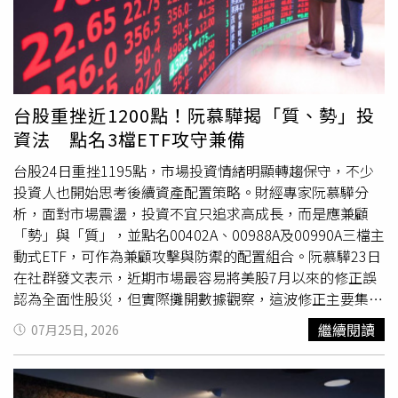
容易耗傷肝血與陰液，也可能使肝氣鬱結化火。當肝火旺盛
作息，民眾平時也可適度按壓穴位，每次約三至五分鐘，作
時，常見表現包括額頭痘、下巴痘、臉部泛紅、皮膚發炎
為日常保健的一部分。常用穴位包括內關穴、神門穴、勞宮
等，特別是工作壓力大、情緒長期緊繃的人，更容易形成
穴及足三里等。內關穴有助於寧心安神、緩解胸悶；神門穴
「肝鬱化火型痘痘」。中醫也認為，「氣血充盈則面色紅
可改善睡眠品質；勞宮穴有助清瀉心火；足三里則可補氣健
潤」，若長期睡眠不足、氣血被耗傷，就容易臉色蠟黃、暗
脾、改善夏季容易出現的疲倦感。黃敬仁主任指出，一般門
台股重挫近1200點！阮慕驊揭「質、勢」投
沉無光、黑眼圈明顯；有些人明明年紀不大，卻看起來疲
診會依個人
體質
搭配針灸治療，效果更為直接。「三伏貼」
資法 點名3檔ETF攻守兼備
憊、老態，往往與長期熬夜、休息不足有關。外油內乾，恐
調整
體質
改善過敏及慢性咳嗽除了養心，藉由一年中陽氣
是虛火陰液不足夏天許多人最困擾的膚況，就是「外油內
最旺盛的夏令期間，也是中醫「冬病夏治」的重要時機。廖
台股24日重挫1195點，市場投資情緒明顯轉趨保守，不少
乾」，臉上看起來油亮，摸起來卻粗糙，洗完臉又乾又繃，
唯宇主任表示，「三伏貼」便是中醫把握夏季旺盛的陽氣，
投資人也開始思考後續資產配置策略。財經專家阮慕驊分
甚至脫皮、刺癢。莊可鈞表示，熬夜最容易耗傷「陰液」，
以辛溫中藥貼敷於特定穴位來調整
體質
，有助於改善過敏性
析，面對市場震盪，投資不宜只追求高成長，而是應兼顧
陰液不足時，皮膚失去滋潤，就容易出現乾燥、脫皮、緊繃
鼻炎、氣喘、慢性咳嗽及虛寒
體質
等問題。廖唯宇主任提
「勢」與「質」，並點名00402A、00988A及00990A三檔主
感；但身體又可能因虛火上升，反而分泌更多油脂，形成外
醒，今年三伏貼療程至八月底止，建議有過敏性鼻炎、氣
動式ETF，可作為兼顧攻擊與防禦的配置組合。阮慕驊23日
油內乾的狀態。中醫子午流注理論認為，晚上11點至凌晨1
喘、慢性咳嗽或虛寒
體質
等困擾的民眾，把握一年只有一次
在社群發文表示，近期市場最容易將美股7月以來的修正誤
點是膽經運行時間，凌晨1點至3點則是肝經運行時間；如果
的調理時機，及早至中醫門診評估。【延伸閱讀】「夏天貼
認為全面性股災，但實際攤開數據觀察，這波修正主要集中
這段時間仍未入睡，肝膽修復功能容易受到影響，因此夏季
三伏貼」幫助改善秋冬呼吸道問題？醫解析適應症與禁忌天
在半導體及記憶體族群，並非整體市場同步崩跌。他指出，
繼續閱讀
07月25日, 2026
想穩定膚況，最理想的作息是盡量在晚上11點前入睡。莊可
熱別只喝手搖飲！營養師推消暑3寶 補水降火又少負擔
費城半導體指數自今年高點回落23.6%，已跌入熊市，但同
鈞提醒，很多人花大錢做醫美、買保養品，卻每天熬夜，效
https://www.healthnews.com.tw/readnews.php?
期標普500指數僅修正2.6%，那斯達克綜合指數也僅下跌
果往往有限；如果內在修復時間不足，皮膚自然難以維持穩
id=69216
7.1%，顯示不同類股表現存在明顯差異。他進一步說明，