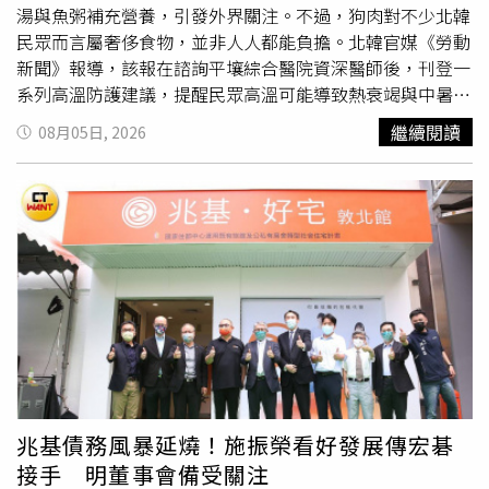
「紙片人也有春天」；也有人認為他的故事證明，先天條件
湯與魚粥補充營養，引發外界關注。不過，狗肉對不少北韓
並非人生限制。即使起點不同，只要透過長期自律與努力，
民眾而言屬奢侈食物，並非人人都能負擔。北韓官媒《勞動
仍能逐步改善自身狀態，重新塑造更好的自己。
新聞》報導，該報在諮詢平壤綜合醫院資深醫師後，刊登一
系列高溫防護建議，提醒民眾高溫可能導致熱衰竭與中暑，
並使心血管疾病、糖尿病及甲狀腺功能亢進等慢性疾病惡
繼續閱讀
08月05日, 2026
化。除了建議多食用西瓜、小黃瓜等有助消暑的食物，也推
薦攝取「高營養價值」的狗肉湯及魚粥，以維持體力、對抗
酷暑。報導指出，狗肉湯在北韓被稱為「甜肉湯」
（dangogi guk），長期被官方視為傳統滋補食品，認為具
有補充體力、增強
體質
的效果。不過，由於價格不低，對不
少北韓民眾而言仍屬奢侈食物，並非人人都能負擔。這波熱
浪不僅影響北韓，鄰近的南韓同樣深受高溫所苦。據南韓官
方統計，持續高溫已造成至少19人死亡。總統李在明已要求
相關部門加強保護老年人、戶外工作者等高風險族群，並強
化各項防暑措施。南韓氣象廳指出，東南部梁山市日前測得
42.5度高溫，創下當地有現代氣象紀錄以來最高溫；大邱、
釜山等地近日氣溫也持續維持在30多度後段，全國已連續5
兆基債務風暴延燒！施振榮看好發展傳宏碁
天有地區突破40度。今年新上路的高溫緊急警報制度，目前
接手 明董事會備受關注
已有超過20個地區發布警報。氣象單位呼籲民眾避免從事戶