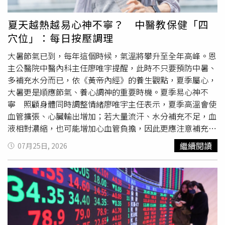
表示，現代手搖飲除了糖分高，還會加入奶精、奶蓋、珍
珠、椰果、布丁等高熱量配料，都會增加身體代謝負擔。從
夏天越熱越易心神不寧？ 中醫教保健「四
現代醫學角度來看，高糖飲食會刺激胰島素與IGF-1，也就
穴位」：每日按壓調理
是類胰島素生長因子會上升，進而促進皮脂腺分泌，使痘痘
惡化，這與中醫所說的「濕熱內生」概念，其實有相通之
大暑節氣已到，每年這個時候，氣溫將攀升至全年高峰。恩
處。很多人夏天愛吃冰，認為可以「降火氣」，但中醫認為
主公醫院中醫內科主任廖唯宇提醒，此時不只要預防中暑、
「寒傷脾胃」，因此有些人會發現，明明天氣很熱，自己卻
多補充水分而已，依《黃帝內經》的養生觀點，夏季屬心，
四肢冰冷；臉上很油，皮膚卻又缺水乾燥。這些都可能與脾
大暑更是順應節氣、養心調神的重要時機。夏季易心神不
胃功能失衡有關。莊可鈞建議，夏季應減少全糖飲料、奶茶
寧 照顧身體同時調整情緒廖唯宇主任表示，夏季高溫會使
類手搖飲、冰淇淋、甜點、油炸物與精緻澱粉，尤其「甜＋
血管擴張、心臟輸出增加；若大量流汗、水分補充不足，血
冰」的組合最容易傷脾胃；若真的想喝飲料，可改選無糖綠
液相對濃縮，也可能增加心血管負擔，因此更應注意補充水
茶、麥茶、常溫烏龍茶，或以常溫水為主，相對較不容易助
分及避免長時間曝曬。尤其睡眠不足、工作壓力大，以及高
繼續閱讀
07月25日, 2026
濕生熱。熬夜爆痘？肝血陰液被耗傷不少人會發現，夏天只
血壓、心律不整等慢性病患者，更應留意身體警訊。《黃帝
要連續熬夜幾天，隔天氣色就會立刻變差，黑眼圈加深，皮
內經》還提到夏日應「使志無怒」，意指夏季養生除了照顧
膚變粗糙，甚至額頭和下巴突然冒痘。莊可鈞指出，睡眠與
身體，也要調整情緒。現代人生活步調快、精神壓力大，若
皮膚修復關係非常密切，《黃帝內經》提到，「人臥則血歸
再遇上酷暑，更容易出現心神不寧、睡眠品質下降等情形，
於肝」，意思是人在睡眠時，肝血得以回流與修復，肝血充
因此「養心」不只是養心臟，更是照顧整體身心狀態。針灸
足，皮膚才會得到足夠的營養與滋潤。莊可鈞表示，肌膚健
調理心神 每日按壓四穴位3至5分鐘藉由夏季調理心神的時
康需要氣血充足、經絡循環順暢與臟腑功能平衡，長期熬夜
機，恩主公醫院中醫針傷科主任黃敬仁表示，除了注意生活