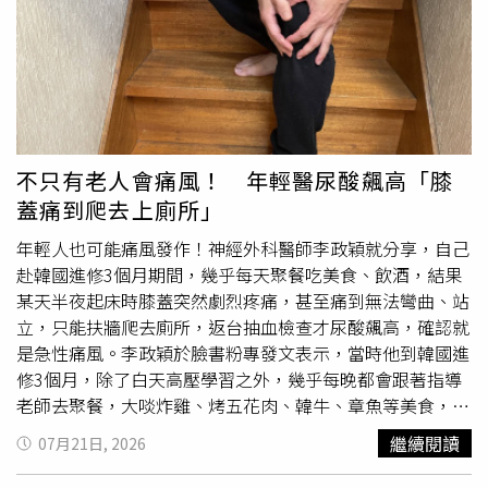
疫系統可能將其視為外來物質，引發過敏反應，導致皮膚出
現濕疹、紅腫、水泡及大量滲液。1名20多歲男子日前完成
大面積彩色刺青，3天後刺青部位竟出現大量滲液。（圖／
翻攝自臉書，吳仁欽皮膚科）醫師進一步說明，若患者因搔
癢抓破皮膚，細菌便可能趁機入侵，引發次發性感染，使傷
口惡化，增加治療難度。因此，一旦刺青後出現持續紅腫、
劇烈疼痛、流膿或滲液等異常情況，應盡快就醫，避免延誤
不只有老人會痛風！ 年輕醫尿酸飆高「膝
治療。吳仁欽提醒，並非所有人都適合彩色刺青，尤其有過
蓋痛到爬去上廁所」
敏
體質
或曾對金屬飾品、染髮劑等產生過敏反應者，更應提
高警覺。若有刺青需求，可事先與刺青師討論顏料成分，必
年輕人也可能痛風發作！神經外科醫師李政穎就分享，自己
要時進行局部過敏測試，以降低過敏及感染風險，避免原本
赴韓國進修3個月期間，幾乎每天聚餐吃美食、飲酒，結果
期待的刺青作品，最後變成難以收拾的皮膚問題。
某天半夜起床時膝蓋突然劇烈疼痛，甚至痛到無法彎曲、站
立，只能扶牆爬去廁所，返台抽血檢查才尿酸飆高，確認就
是急性痛風。李政穎於臉書粉專發文表示，當時他到韓國進
修3個月，除了白天高壓學習之外，幾乎每晚都會跟著指導
老師去聚餐，大啖炸雞、烤五花肉、韓牛、章魚等美食，並
搭配韓國人最愛的「燒啤」（燒酒＋啤酒），也因為指導老
繼續閱讀
07月21日, 2026
師酒量好，他不好意思不喝，於是每次都會乾好幾杯。李政
穎提到，雖然每天聚餐回到宿舍都沒事，但某天半夜起床要