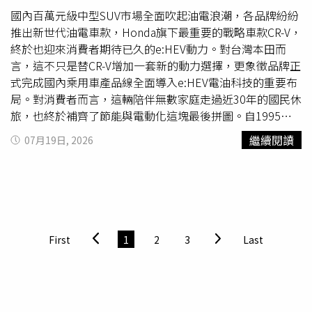
向。當時財政部次長阮清華明確表示「目前並沒有這樣的規
國內百萬元級中型SUV市場全面吹起油電浪潮，各品牌紛紛
劃」；財政部長莊翠雲稍後被詢及同樣的問題時，只拋下一
推出新世代油電車款，Honda旗下最重要的戰略車款CR-V，
句「先穩定經營權」，包括擴大規模或互補性等考量，都留
終於也迎來消費者期待已久的e:HEV動力。對台灣本田而
待「下一階段」處理。因官方態度曖昧不明，所謂的「三年
言，這不只是替CR-V增加一套新的動力選擇，更象徵品牌正
整併說」已淪為推託之詞，外界主動協助盤點的最適合併對
式完成國內乘用車產品線全面導入e:HEV電油科技的重要布
象，被點名的公股金融機構也選擇迴避，過去以來，由公股
局。對消費者而言，這輛陪伴無數家庭走過近30年的國民休
發動的整併行動常淪為「只聞樓梯響、不見人下來」的老劇
旅，也終於補齊了節能與電動化這塊最後拼圖。自1995年
本，如今看來恐將再度上演。兆豐金是市場認為與國票金互
問世以來，CR-V全球累積銷售已突破1,500萬輛，在台灣更
繼續閱讀
07月19日, 2026
補性最高的金控，理由是，旗下票券業務可與國票金原本業
累積超過30萬名車主，多年來始終穩居國產中型休旅市場的
結合，董事長張兆順又出身兆豐金，熟稔兩家的企業文化，
重要地位。此次第六代CR-V小改款最大的重點，正是首度導
但從股東會到法人說明會，公司持續重申「審慎開放」三大
入2.0 e:HEV車型，除了換上全新電油系統外，也同步針對
原則，強調「不會為併而併」、「不希望併到爛蘋果」、
隔音、科技配備與舒適性進一步升級。小改款外觀並未做大
「不會併一個股權複雜的公司」，否決併購國票金的可能。
幅修改，車頭以大面積蜂巢式水箱護罩搭配修長LED頭燈，
同樣被點名的還有第一金，在5月間市場出現風聲時，公司
辨識度相當高。（圖／黃耀徵攝）中控台的9吋多媒體觸控
First
1
2
3
Last
立刻發出三點聲明，澄清「目前無此規劃」；6月股東會上
螢幕，無論有線或無線都可輕易連接Apple CarPlay及
的說法，也止於「所有對象都可評估，但不見得是國票
Android Auto。（圖／黃耀徵攝）從外觀來看，新車並沒有
金」，態度曖昧；因缺少金控執照被視為整併可能對象的彰
刻意進行大幅修改，而是延續現行世代成熟穩重的設計。大
銀，對此回應也表達「首重內部自我成長」的立場，是否參
面積蜂巢式水箱護罩搭配修長LED頭燈，仍維持相當高的辨