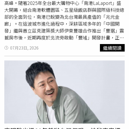
的狀態。若運動後精神變好、睡眠改善、排便順暢、皮膚穩
民股股東提供公平、合理的退出選擇。這不僅是健全機制的
烈搔癢，少數人還可能出現發燒、腹瀉或口腔潰瘍等症狀，
高峰。隨著2025年全台最大購物中心「南港LaLaport」盛
定，代表運動方式大致合適；但若越運動越累、越容易冒
體現，更是為主導台灣金融半壁江山的公股體系，立下可供
顯示即使不是完全生食，只要加熱不足，仍有可能誘發症
大開幕，結合南港軟體園區、五星級飯店群與國際級科技總
痘、皮膚乾燥敏感，就可能是強度過高，需要調整。（內容
遵循的市場新規則。隨著台灣市場趨近已開發經濟水準的成
狀。台灣也曾出現相關案例。一名57歲男子因軀幹及下肢突
部的全面到位，南港已蛻變為北台灣最具產值的「兆元金
授權提供／常春月刊）【延伸閱讀】美甲、染髮好傷身？
熟度，金融市場正朝向家數減少、質量提升的方向演進。主
然出現多條紅色線狀皮疹，並伴隨輕微搔癢前往就醫。醫師
廊」。在這波城市進化過程中，深耕區域多年的「中國開
醫：多以「接觸性皮膚炎」過敏居多曬太陽15分鐘就能傷皮
管機關應以更開放的態度，善用市場驅動的整併力量，讓退
追問病史後發現，男子在發疹前三天曾食用烤香菇，綜合臨
發」繼與普立茲克建築獎大師伊東豐雄合作推出「豐琚」震
膚？研究揭紫外線影響 時間、地點也是關鍵
場機制從過往的危機處理工具，轉化為促進產業永續發展、
床表現及飲食紀錄後診斷為香菇皮膚炎，經口服抗組織胺治
撼房市後，近期再度於北流旁啟動「豐琙」開發計畫，正式
https://www.healthnews.com.tw/readnews.php?
提升整體競爭力的催化劑，共同為台灣金融市場擘劃新局。
療後，搔癢逐漸改善，約一週後皮疹完全消退。老辜指出，
揭開該區以「北流靜巷-樹海新居境」的品牌聚落序幕。AI
繼續閱讀
07月23日, 2026
id=69231
香菇皮膚炎雖然外觀看起來相當嚇人，但大多屬於自限性疾
產業磁吸力全面引爆南港蛻變有目共睹，目前已匯集全球AI
病，即使沒有接受特殊治療，多數患者平均約12.5天也會逐
龍頭輝達（NVIDIA）、IBM、AMD、聯想等跨國企業接連進
漸痊癒。若食用香菇後數天內出現疑似症狀，建議先拍照記
駐，以科技核心之姿，吸引大量科技產業菁英就業。商業機
錄皮疹變化，並儘速就醫，由皮膚科醫師診斷，同時主動告
能成熟更是成熟，除了原有Citylink百貨，規模達4萬7000坪
知近期是否曾食用生香菇或未完全煮熟的香菇，有助於醫師
的「南港 LaLaport」帶來300家精品與主題餐飲外，台北漢
判斷病因並給予適當治療。他也強調，民眾不必因為少數案
來大飯店、六福萬怡酒店等五星級飯店群的插旗，更讓南港
例而對香菇敬而遠之。香菇本身仍是營養價值極高的健康食
具備與信義計畫區、大直重劃區三足鼎立的國際接待實力。
材，不僅富含膳食纖維、維生素B群、麥角固醇及多種活性
中國開發鎖定南港推品牌街廓改造計畫「中國開發」其母公
成分，還具有抗氧化、免疫調節及促進腸道健康等益處。只
司為「中國建經」，中國建經由土地銀行及兆豐銀行等公股
要避免生食或半熟料理，烹調時徹底加熱，不僅能降低香菇
金融機構投資設立，以嚴謹的金融血統與強大都更整合能量
皮膚炎風險，也有助於破壞較難消化的幾丁質，減少脹氣與
著稱；「中國開發」正是其100%持股的子公司，承襲同樣
消化不良，同時讓香菇香氣更加濃郁，兼顧美味與健康。營
穩健的財務
體質
與建築專業。面對南港蛻變吸引多家建商插