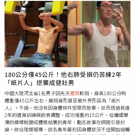
180公分僅45公斤！他右肺受損仍苦練2年
「紙片人」逆襲成健壯男
中國大陸河北省1名男子因先天
體質
較弱，身高180公分時
體重僅45公斤左右，瘦弱身形甚至被外界形容為「紙片
人」。不過，他沒有因身體條件受限而放棄，反而透過長達
2年的健身訓練與飲食調整，成功增重約15公斤，從纖細單
薄的模樣蛻變成體態結實的青年，勵志故事在網路引發討
論。綜合陸媒報導，該名青年最初因身體狀況不佳開始接觸