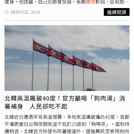
健身。他透露，自己右肺曾受損，長期
體質
較弱，容易感到
疲憊，因此希望透過運動提升體能。當時他的身高約180公
繼續閱讀
08月05日, 2026
分，體重卻只有45公斤，身材過於纖瘦，不僅撐不起衣服，
也常給人缺乏精神的印象。開始健身後，他沒有選擇速成方
式，而是靠規律訓練和飲食管理慢慢改變。不同於許多人健
身時三分鐘熱度，他每天堅持力量訓練，透過重量刺激肌肉
成長；同時調整飲食習慣，增加蛋白質攝取，保持規律進
食，讓身體逐漸適應增肌需求。增重對原本偏瘦的人而言並
不容易，除了訓練過程辛苦，更大的挑戰是長期看不到明顯
成果。這名男子表示，最難熬的不是運動本身，而是在體型
變化緩慢時，仍要維持信念與紀律。經過2年努力，他的體
重從45公斤增加至約60公斤，且增加的並非單純脂肪，而
是透過訓練累積出的肌肉。過去單薄的肩背線條逐漸變得厚
實，體態也更加挺拔，整個人的外型與精神狀態都有明顯改
北韓高溫飆破40度！官方籲喝「狗肉湯」消
變，從原本看似虛弱的「瘦小夥」變成陽光健壯的青年。除
暑補身 人民卻吃不起
了外觀上的變化，他認為最大的收穫是身體素質與心理狀態
的提升。過去因為身材瘦弱，容易缺乏自信，也不太敢挺胸
北韓近日遭遇罕見高溫侵襲，多地氣溫飆破攝氏40度，首都
面對他人；如今不僅體力提升，精神更加充沛，個性也變得
平壤更連日出現夜間氣溫不低於25度的「熱帶夜」。面對持
開朗自信。這段經歷曝光後，引發不少網友討論，有人笑稱
續熱浪，北韓官方除發布防暑建議外，還推薦民眾食用狗肉