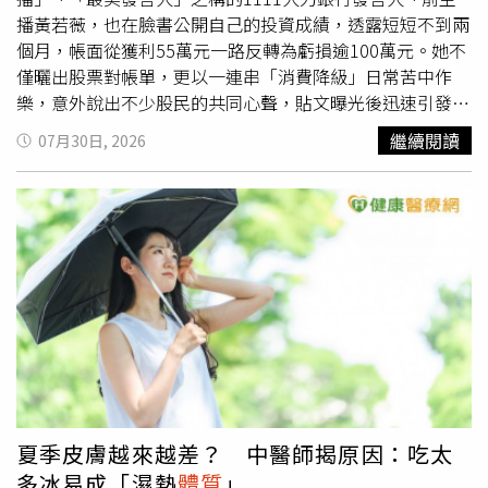
英文名字與尼可拉斯·凱吉相同，他特地揣摩其瘋癲風格與
播黃若薇，也在臉書公開自己的投資成績，透露短短不到兩
壓？醫解析「青光眼導流支架」微創手術新選擇！
易恩飆戲，擦出許多精彩火花。兩人逗趣的互動帶來不少笑
個月，帳面從獲利55萬元一路反轉為虧損逾100萬元。她不
https://www.healthnews.com.tw/readnews.php?
點，他直言想打破經紀人沉穩幹練的刻板印象，笑稱：
僅曬出股票對帳單，更以一連串「消費降級」日常苦中作
id=69307
「對！我就是想搶戲！」榮登本劇的搞笑擔當。侯彥西還自
樂，意外說出不少股民的共同心聲，貼文曝光後迅速引發熱
曝，在片場看到易恩與Alex吻戲親得太過忘我，讓他戲癮上
烈討論。黃若薇貼出股票帳戶截圖，帳面損益顯示為負100
繼續閱讀
07月30日, 2026
身化身「親密戲導師」，現場指導：「嘴唇別太嘟，畫面才
萬814元，並寫下：「6月初個人股市戰績＋55萬，7月底個
會更漂亮！」在一番悉心指導下，這場吻戲拍攝得更加唯
人股市戰績－100萬。」短短不到兩個月，帳面損益反轉超
美，侯彥西更讚許易恩「親得很性感」，讓易恩再度羞澀回
過155萬元，讓她忍不住自嘲：「真的不知道該說什麼。」
應：「就跟著心動的感覺走。」巴鈺則飾演男團rayZ的經紀
為了苦中作樂，她還分享自己的「消費降級」生活，笑稱早
人「方姐」，她形容這群男孩就像乾淨的白紙，內心真誠且
餐從麥當勞改成7-ELEVEN，午餐從健康餐盒變成OK便利商
充滿熱情，打趣道：「怎麼看都像我十年後的兒子！」讓她
店，晚餐則從臭臭鍋改成到全家便利商店尋找「愛珍食」優
忍不住投入更多情感。殺青之際她大方送上祝福：「希望大
惠商品，就連想吹冷氣，也直接到7-ELEVEN或全家待著，
家能好好支持這群孩子！」此外，劇組特別邀請許孟哲驚喜
笑說「全家就是你家」，至少還能免費吹冷氣。她也透露，
客串，與易恩有精彩對手戲。雖然劇組對其角色內容保密到
最近同事發現她素顏上班，好奇問她：「妳今天怎麼素
家，但許孟哲透露難得挑戰這類型角色，對成品格外期待，
顏？」她則笑著回答：「因為我要省化妝品、省髮膠、省吹
笑說：「只客串一天真的不過癮！」本身就是表演老師的黃
風機的電費。」最後還附上一句「堅強的笑」，用幽默化解
云歆，不僅飾演劇中劇導演，戲外更身兼易恩與Alex的表演
帳面虧損帶來的無奈。貼文曝光後，不少股民紛紛留言互相
夏季皮膚越來越差？ 中醫師揭原因：吃太
指導，從劇本分析到現場拍攝全程參與，肩負重任的她笑
打氣，「還好，放久一點就回來了」、「不要一直看盤」、
多冰易成「濕熱
體質
」