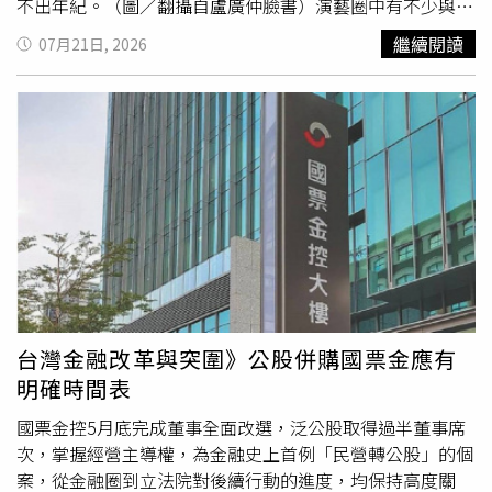
不出年紀。（圖／翻攝自盧廣仲臉書）演藝圈中有不少與媽
媽關係緊密的男藝人；像是盧廣仲與媽媽雖相差25歲，但由
繼續閱讀
07月21日, 2026
於盧媽媽保養得宜，完全看不出年紀，過去他就曾透露因為
跟媽媽戴同款的錶，公開母子合照還被朋友誤會成是交了新
女友在公開戀情。幾年前盧廣仲上節目時，盧媽媽難得用手
機視訊連線方式現身，盧媽媽表示自己是個很客觀的樂評，
如果兒子有哪裡唱不好都會直接跟他說，被問到兒子帥不
帥？她也幽默回應：「他是耐看的小孩！乍看不OK！」答
案令人笑噴。而盧媽媽說話時習慣性會用手摸瀏海，也跟盧
廣仲一模一樣，果然是最親密的母子。羅志祥與羅媽母子情
深眾所皆知。（圖／翻攝自羅志祥臉書）羅志祥和媽媽「羅
媽」感情好是眾所皆知，去年三月他透露媽媽是阿茲海默症
患者，貼心道出「如果她不小心給你們帶來困擾，對不起，
也請多多包涵，因為她真的不是故意的」的孝順話語，令人
台灣金融改革與突圍》公股併購國票金應有
不捨。但他還是盡量帶著媽媽過正常的生活，母子倆一起跳
明確時間表
舞，一起旅遊，希望美好的回憶能在媽媽腦海裡留久一點，
他也坦言原本沒有想讓外界知道媽媽的病情，但說出之後如
國票金控5月底完成董事全面改選，泛公股取得過半董事席
釋重負，期盼大家如果有機會遇見羅媽，還是可以跟過去一
次，掌握經營主導權，為金融史上首例「民營轉公股」的個
樣可以熱情地跟她打招呼聊天。陽帆右跟母親關係很親密，
案，從金融圈到立法院對後續行動的進度，均保持高度關