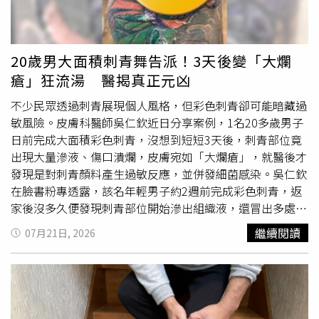
與林國榮老師編排曲目，將重現多首不敗金曲，更語帶玄機
表示：不同於其他個案，「豐琙」基地位置正臨1,697坪新
地透露，演唱會不排除邀請神祕嘉賓同台重現經典男女對
陽綠地外，並與緊鄰「德杰羽森」、「擎天森林」等新建築
唱，引發歌迷無限期待。年過60仍保持少年般極佳體態的
為鄰，形成南港罕見的「新住宅聚落」。乾淨整齊巷廓、大
他，透露凍齡秘訣全靠持續徒步旅遊與戶外運動訓練體力，
面積公園綠化、以及緊鄰北流的藝文氛圍，讓這裡更像是台
20歲男大面積刺青舞告派！3天後變「大爛
自信喊話應付兩小時以上的演出絕無問題，期待10月與歌迷
北市的新天母或是大直重劃區。「豐琙」基地正臨1,697坪
瘡」狂流湯 醫揭真正元凶
不見不散。
新陽綠地，擁有難得的寬闊棟距與綠意視野。（圖／業者提
不少民眾透過刺青展現個人風格，但彩色刺青卻可能暗藏過
供）從「豐琚」的職人精工，中國開發再以「豐琙」擴張聚
敏風險。皮膚科醫師吳仁欽近日分享案例，1名20多歲男子
落版圖。外界預估當「北流靜巷-樹海新居境」住宅街廓計
日前完成大面積彩色刺青，沒想到短短3天後，刺青部位竟
劃完整開發後，屆時不僅會帶動周邊區域的巷弄翻新，更將
出現大量滲液、傷口潰爛，皮膚宛如「大爛瘡」，就醫後才
形成南港具規模與品牌識別度的住宅街廓，為東區門戶寫下
發現是對刺青顏料產生過敏反應，並併發細菌感染。吳仁欽
新住宅篇章。而即將登場的「豐琙」，以景觀首排住宅之
在臉書粉專透露，該名年輕男子約2週前完成彩色刺青，返
姿，鎖定科技、金融新貴與在地換屋族群，預料將為南港純
家後沒多久便發現刺青部位開始滲出組織液，還冒出多處傷
住新區點燃房市新熱點。
口，讓他一度懷疑是否因近期吃海鮮或使用新的沐浴用品所
繼續閱讀
07月21日, 2026
引起。不過，經檢查後確認，真正的原因並非飲食，而是刺
青顏料造成的局部過敏反應。根據醫生分享的患部照片，不
難看出紫色與綠色顏料覆蓋的區域發炎最為嚴重，反觀橘
色、粉色等部位則相對穩定。吳仁欽指出，紫色、綠色顏料
中常含有鈷、鉻、鎳等金屬化合物，部分人
體質
較敏感，免