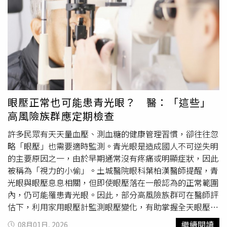
汗、悶熱、搔抓而處於不穩定狀態，再加上長時間曝曬，泛
高，通常僅有數毫克，遠低於一杯咖啡，因此偶爾少量食
紅、刺癢感可能更明顯。衣物選擇同樣會影響皮膚狀況。羅
用，與經常飲用咖啡、濃茶、可樂或能量飲料所攝取的咖啡
陽也提到，緊身、不透氣、化學纖維比例高的衣服，容易讓
因並不能相提並論。至於不少家長擔心巧克力會導致性早
汗水悶住，也會增加皮膚和衣物之間的摩擦，像是內衣邊
熟，蘇怡寧表示，目前沒有科學證據顯示，兒童偶爾少量食
緣、內褲邊緣、褲頭、腰部、鼠蹊部等位置，若長時間被壓
用巧克力會增加性早熟風險。他認為，真正需要注意的是攝
迫或摩擦，就可能出現紅腫、搔癢，形成對磨疹或接觸性皮
取頻率及份量，如果每天將巧克力當作零食，自然不是理想
膚炎。FAQ｜夏季皮膚搔癢、紅疹常見問題Q1：夏天流汗後
的飲食方式；若只是生日蛋糕上的巧克力裝飾，或偶爾與家
皮膚癢，一定是濕疹嗎？A：不一定。夏天皮膚搔癢、紅疹
人分享少量巧克力，並無須過度擔憂。綜合現行建議，蘇怡
眼壓正常也可能患青光眼？ 醫：「這些」
可能原因很多，包括汗疹、濕疹、異位性皮膚炎、膽鹼性蕁
寧表示，2歲以前不建議主動提供巧克力；2歲之後，適量且
高風險族群應定期檢查
麻疹，甚至黴菌感染。雖然症狀可能相似，但發生原因與治
偶爾食用並沒有問題，比起完全禁止，更重要的是從小建立
療方式不同，若反覆發作，建議由皮膚科醫師判斷。Q2：
均衡飲食及適量攝取甜食的觀念。蘇怡寧也提到，亞洲社會
許多民眾有天天量血壓、測血糖的健康管理習慣，卻往往忽
為什麼夏天容易長汗疹？A：汗疹主要與汗管阻塞有關。當
流傳不少「幾歲以前不能吃什麼」的飲食禁忌，例如不能吃
略「眼壓」也需要適時監測。青光眼是造成國人不可逆失明
高溫環境下大量流汗，汗液無法順利排出，可能停留在皮膚
冰、芒果、草莓或海鮮等，但其中並非所有說法都有醫學證
的主要原因之一，由於早期通常沒有疼痛或明顯症狀，因此
內造成刺激與發炎，形成細小紅疹或搔癢感，常見於脖子、
據支持。他舉例，1歲以前不能食用蜂蜜，是因可能存在肉
被稱為「視力的小偷」。土城醫院眼科葉柏漢醫師提醒，青
前胸、後背及皮膚皺褶處。Q3：異位性皮膚炎患者為什麼
毒桿菌風險，具有明確科學依據；但像是「吃冰會傷氣
光眼與眼壓息息相關，但即使眼壓落在一般認為的正常範圍
夏天容易惡化？A：異位性皮膚炎患者的皮膚屏障功能較
管」、「吃冰容易生病」等說法，「這些其實是比較接近
體
內，仍可能罹患青光眼。因此，部分高風險族群可在醫師評
弱，對外界刺激較敏感。夏天的汗水、濕熱環境、衣物摩擦
質
的觀念，而不是實證」，他表示，健康兒童即使吃冰後短
估下，利用家用眼壓計監測眼壓變化，有助掌握全天眼壓波
與紫外線，都可能增加皮膚刺激，使紅疹、乾癢、脫屑等症
暫咳嗽，也多半只是受到低溫刺激，並非造成器官損傷。蘇
動情形，作為醫師診斷與治療評估的參考。慢性病友天天量
繼續閱讀
08月01日, 2026