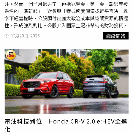
每天都會花時間陪媽媽聊天。（圖／翻攝自陽帆Threads）
注。然而一個半月過去了，包括兆豐金、第一金、彰銀等被
陽帆與高齡媽媽感情深厚，從小就被媽媽富養著，成就他貴
點名的「準新郎」，對參與此案或態度保留或近乎否決，與
公子的氣質，年邁的母親身體硬朗且因一家人一直住在一
拿下經營權時，公股願付出龐大政治成本與協調資源的積極
起，母子倆黏在一起的時間也很多。陽帆遺傳了母親的健康
性，形成強烈對比。公股介入國票金絕非單純的財務投資。
充滿精神的好
體質
，每天飯後都會花一小時陪伴母親聊天，
國票金長年受民股意見分歧影響，未能引進實體銀行，補齊
繼續閱讀
07月20日, 2026
還在社群分享與媽媽相處的溫馨日常，耍了一手超瞎魔術來
金控版圖最重要的拼圖，財政部這次出手，既可為公股整併
整老媽媽，媽媽很捧場中計，事後他還緊握媽媽的手喊：
鋪路，也可改變多方共治的現況健全經營，實為一舉多得，
「這是我人生第一次騙妳。」畫面十分可愛。
外界亦有頗高的期待。惟拿下主導權以來，遲遲不見公股的
下一步動作，此情況如持續下去，成為「只買不併」的懸疑
劇，不僅讓人霧裡看花，原來挹注的整頓治理成本付諸流
水，對公股背後的納稅人、股東來說，亦非負責任的作法。
也因財政部的曖昧態度，讓市場傳言開始滿天飛。流傳最廣
的說法是，公股會這屆董事任期、2029年前完成整併，因
若拖過這三年，下屆的內外環境變化更難掌握。值得警惕的
是，此說法一來非財政部的公開承諾，二來亦隱含著拖字訣
的成分，尤其相對於爭取經營權時的用心程度，難以想像對
於一件耗費龐大資金資源的案件，前後表現的態度差別居然
電油科技到位 Honda CR-V 2.0 e:HEV全進
如此之大。國票金董事改選前夕，立法院財委會對於財政部
化
的態度相當關切，尤其，是否進一步推動公股整併的大方