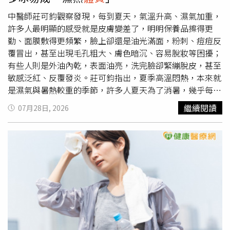
稱：「精神都花在這兩位身上了。」她形容易恩悟性極高，
「今年大家都一樣」、「繼續撐，總有一天會漲回來」，也
而Alex則非常努力：「很感動能成為易恩和Alex的指路
有人苦笑表示「同是天涯淪落人」、「這幾天公園應該很多
中醫師莊可鈞觀察發現，每到夏天，氣溫升高、濕氣加重，
人！」巴鈺飾演男團 rayZ 經紀人「方姐」，直呼像十年後
人」、「有要一起去撿紙箱嗎」、「還有超商可以吃，我現
許多人最明顯的感受就是皮膚變差了，明明保養品擦得更
的兒子。（圖／LINE TV）
在都吃土」、「薇仙女還有便利商店，我只能蹲在地上看妳
勤、面膜敷得更頻繁，臉上卻還是油光滿面，粉刺、痘痘反
吃」，留言區充滿苦中作樂的氣氛。對於網友建議別再一直
覆冒出，甚至出現毛孔粗大、膚色暗沉、容易脫妝等困擾；
盯盤，黃若薇也親自回覆，坦言自己其實已經一個星期不敢
有些人則是外油內乾，表面油亮，洗完臉卻緊繃脫皮，甚至
打開股票帳戶，「我已經一個禮拜都不敢看了，一打開就變
敏感泛紅、反覆發炎。莊可鈞指出，夏季高溫悶熱，本來就
成這樣。」面對有人笑稱她根本是「賭徒」，她則澄清，自
是濕氣與暑熱較重的季節，許多人夏天為了消暑，幾乎每天
己投資的都是基本面穩健、
體質
良好的公司，並非盲目追高
一杯手搖飲、過度吃冰，若再加上熬夜、壓力大、長時間待
繼續閱讀
07月28日, 2026
殺低，因此仍相信長期投資的價值。不少網友表示，相較於
冷氣房、作息混亂、流汗過多等生活習慣，就容易讓體內濕
百萬元的帳面虧損，更讓人有共鳴的是她把生活開銷一路
熱堆積、氣血耗損、津液不足，進一步反映在臉部出油、痘
「降級」的描述，從速食店、健康餐盒、小火鍋一路變成便
痘、粉刺、暗沉、乾燥與敏感等問題上。中醫認為「脾主運
利商店，甚至連吹冷氣、化妝品和吹風機電費都拿來開玩
化」，莊可鈞說明，脾胃負責食物消化、水分代謝與營養輸
笑，完全演出近期不少台股投資人的真實生活，也讓這篇貼
送，若長期攝取過多甜食、冰品與精緻澱粉，容易損傷脾胃
文成為股民互相取暖、分享心情的熱門話題。前主播黃若薇
功能，使體內水濕無法正常代謝，逐漸形成「痰濕」。尤其
公開股票帳戶對帳單，短短不到兩個月，帳面由獲利55萬元
夏季原本濕熱較盛，如果又大量攝取甜食與冰品，濕氣與熱
反轉為虧損逾100萬元。（圖／翻攝自臉書，黃若薇 Vivi -主
邪交雜，就容易形成「濕熱
體質
」；當濕熱往上熏蒸到臉
播/記者 ）
部，便可能出現油脂分泌旺盛、毛孔粗大、粉刺增加、痘痘
反覆發炎等情況。手搖飲、冰品吃太多，易助濕生熱莊可鈞