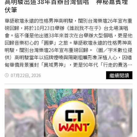
高明駿出道38年首辦台灣個唱 神秘嘉賓埋
養師提醒，生食或未完全煮熟的香菇，少數
體質
特殊者可能
旗推案，「中國開發」更是將南港列為重點開發區塊。自
伏筆
引發罕見的「香菇皮膚炎」，建議充分加熱後再食用。（圖
2024年推出的公辦都更案「豐琚」，特別邀請普立茲克建
／翻攝自臉書，老辜營養與科學 ）
築獎得主伊東豊雄操刀設計，以日系有機建築語彙驚艷地產
華語歌壇永遠的性格男神高明駿，闊別台灣樂壇26年宣布重
界，樹立難以撼動的品牌口碑。此次推出由豪宅御用建築
磅回歸，將於10月23日舉辦《誰說我不在乎》台北場演唱
師-呂建勳設計的「豐琙」，並同時宣布採取短、中、長程
會。這不僅是他出道38年來首次在台舉辦大型個唱，更是他
回歸音樂初心的「圓夢」之旅。華語歌壇永遠的性格男神高
開發策略，展現對南港區的長遠佈局決心。「中國開發」近
明駿，闊別台灣樂壇26年宣布重磅回歸。（圖／宇禾數位提
期於北流旁啟動「豐琙」開發計畫，正式為「北流靜巷-樹
供）高明駿當年以招牌煙嗓與陽剛粗曠形象深植人心，因緬
海新居境」的品牌聚落揭開序幕。（圖／業者提供）「豐
甸華僑背景獲封「異域男神」，更是90年代「行走的費洛
琙」登場：1,697坪綠帶旁的純住綠洲中國開發選址於台北
蒙」始祖。他擁有〈年輕的喝采〉等多首傳奇金曲，其獨特
流行音樂中心旁純住宅新區，不同於南港車站周邊商業氣息
繼續閱讀
07月22日, 2026
「旺女
體質
」更帶旺多位女歌手，像是與陳艾湄合唱的〈誰
的喧囂，「豐琙」基地正臨1,697坪新陽綠地，擁有難得的
說我不在乎〉因搭配郭富城機車廣告，一炮而紅；與王馨平
寬闊棟距與綠意視野，於南港兆元科技金廊的繁華轉角，預
對唱的〈今生註定〉至今仍是KTV霸榜神曲。談及返台開
留一片綠帶，形成「出繁華、入寧靜」的獨特生活。本案基
唱，高明駿感性表示，台北是歌唱生涯的起點，就像家一樣
地約456坪，規劃25至47坪、2至4房的產品，鎖定追求生活
暖心，能再次唱歌給如家人般的歌迷聽，是多年來的心願。
質感的高科技、金融產業菁英與換屋族群。然而，「中國開
他笑稱這次開唱是「時機使然」，感謝近年樂壇的復古風
發」野心不只於此，後續將於基地旁，陸續推出周邊其它都
潮，以及貴人、資深音樂製作人林國榮老師的促成，讓隨性
更案，以打造整體性規劃的大規模住宅街廓－「北流靜巷-
喜愛旅行的他終於一圓個唱夢。為給歌迷驚喜，高明駿親自
樹海新居境」，勢必徹底翻轉南港路巷弄的城市容貌。業者