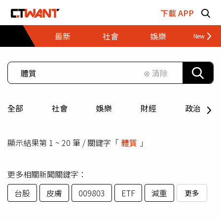
跳至主要內容區塊
下載 APP
最新
社會
娛樂
財經
⊗ 清除
全部
社會
娛樂
財經
政治
顯示結果第 1 ~ 20 筆 / 關鍵字「
體質
」
更多相關新聞關鍵字：
台股
皮膚
009803
ETF
減重
更多