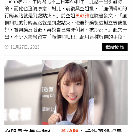
就是希望一起呼籲在外打拚的高雄人，1月13日返鄉投票。
Cheap表示，牛肉湯比不上日本A5和牛，此話一出引發討
論，而他也澄清原意。對此，前復興空姐批，「廉價網紅的
行銷套路就是到處點火。」前空姐
黃敬雅
在臉書發文，「廉
價網紅的行銷套路就是到處點火、硬要評論製造對立後被批
評，被輿論反噬後，再說自己得罪側翼、被抄家。」此文一
出，不少人紛紛留言「廉價網紅也只配用這種廉價的手段炒
作自己」、「故意引戰炒流量，被電又說別人抄家」、「已
繼續閱讀
11月27日, 2023
經退訂便宜網紅」、「專業跟智商是兩碼事，不過他的專業
是歷史還是抄襲」。Cheap於26日表示，「我覺得真心累，
還要為各種造謠抹黑出來澄清，看我的原文，我從沒說牛肉
湯不好，甚至我還拍影片大力讚揚」，Cheap強調，「我從
沒說牛肉湯不好，我甚至今年還拍影片說台灣的牛肉湯很好
喝，一碗120$跟一口300$怎麼比？」據了解，在作家陳志
東討論台灣酪農業和牛肉湯的文章下，Cheap也澄清，「看
了你的文章就知道，牛肉湯就是那樣，肉品再怎樣，都不可
能比得上國外那種專門飼養的肉牛，不管是品種、飼料、飼
養環境等，但不知道怎麼回事，我竟然看到有人說『我們牛
肉湯不輸日本A5和牛』」，有網友酸，「感謝示範什麼叫做
品味很cheap 嘴巴也很cheap。」陳志東回，「台灣牛肉目
空服員之舞無物化
黃敬雅
：千錯萬錯都是