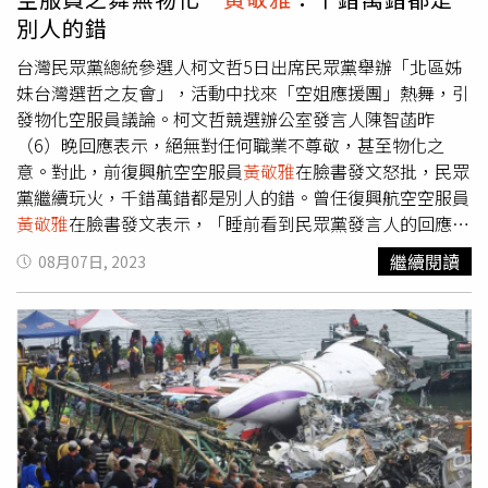
前確實不會有日本A5和牛好，但強在新鮮不經過冷凍，且部
別人的錯
分業者有在加強改善飼養環境與品質提昇。這裡的文章點出
種種問題都是期望未來養殖環境與牛肉湯都能更好，不是為
台灣民眾黨總統參選人柯文哲5日出席民眾黨舉辦「北區姊
了酸我們自己國內的產業潑冷水。」
妹台灣選哲之友會」，活動中找來「空姐應援團」熱舞，引
發物化空服員議論。柯文哲競選辦公室發言人陳智菡昨
（6）晚回應表示，絕無對任何職業不尊敬，甚至物化之
意。對此，前復興航空空服員
黃敬雅
在臉書發文怒批，民眾
黨繼續玩火，千錯萬錯都是別人的錯。曾任復興航空空服員
黃敬雅
在臉書發文表示，「睡前看到民眾黨發言人的回應⋯
繼續不認錯，繼續都是別人的錯，這就是柯文哲遇到公關危
繼續閱讀
08月07日, 2023
機的經典SOP，下面的信徒也越來越學到精髓」。現在大家
都知道了，民眾黨在事情燒起來前，一直對外所稱、宣傳、
當新聞話題的「空姐應援團」，原來都是舞團，服裝是舞團
建議的，都是舞團的錯不是我們，
黃敬雅
直言，再看到陳智
菡嘴硬，用和服、韓服來比喻，我只能說「笑死」。發言人
為了KPI，要掰出這些回應來護航，也太強人所難。對於昨
日的活動，
黃敬雅
質疑說，「選哲？還是物化後援會？ 昨
天柯文哲的一場女性後援會，為的是做一場讓社會大眾看
到，他雖然仇女、厭女，但也會有許多女性支持者」。這場