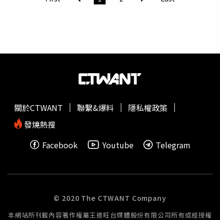
這些參選人們均不是現任市議員，在初入政壇、宣布投入選
問題」，並被列出「罪狀」包括她之前在228紀念日的直播
戰後，都因外貌條件被媒體冠以「美女」、「正妹」的稱
中，談到歷史事件時使用「民國」年號；甚至在通訊群組
號，不過隨著選舉時間拉長，高顏值所創造的討論度仍有其
中，她還被自己的助理批評身為基進黨參選人，未拒絕使用
侷限，參選者們是否能透過選舉政治攻防議題、抓緊時事脈
中國大陸軟體「美圖秀秀」拍攝照片，還上傳到網路社群平
動創造長久聲量，在選民心中留下「真材實料」、「不只是
台，並顯示軟體的浮水印，種種舉措倒行逆施。王泳淇則在
花瓶」的印象，恐怕才是成敗關鍵。
臉書上撰文指出，確實有一些聲音認為她「不夠基進」，但
強調自己會再加倍努力，參選到底。「不夠基進」這句話不
只考評王泳淇，相同評語的還有前立委陳柏惟，陳柏惟之前
把服務處「升格」為基進黨中彰投黨部，由他出任主委負責
關於CTWANT
聯繫&爆料
隱私權政策
規劃基進黨大台中的議員提名，但到四月他卻他出面表示
「基進希望我能更基進一些」，且黨內有很多「比我純粹、
發燒熱搜
比我優秀、更比我基進」的人，因而宣布辭去基進黨中彰投
Facebook
Youtube
Telegram
黨部主委一職，雖未口出惡言，但語氣中隱約透露出一股不
滿的酸味。許多人在拍攝照片時喜歡使用美肌軟體，高市議
員參選人王泳淇被自己的助理指控使用陸製的「美肌秀
秀」，隨後也遭到同志撻伐。（圖／翻攝自王泳淇臉書）
「如果基進黨快一點出聲，民進黨就可以早一步提供協助，
© 2020 The CTWANT Company
陳柏惟或許就不會被罷免。」一位曾協助陳柏惟反罷免的綠
本網站所刊載內容著作權屬王道旺台媒體股份有限公司所有或經授權
營人士透露，基進黨在陳柏惟罷免案初期可能掌握不太正確