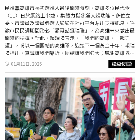
走在基層、經歷豐富、扛得起責任的高雄市長。不敢讓全體
市民參與的「民調」，說得再多也只是自己人講給自己人爽
民進黨高雄市長初選進入最後關鍵時刻，高雄多位民代今
而已。而前鎮小港市議員參選人
黃敬雅
則在臉書發文指出，
（11）日於網路上串連，集體力挺參選人賴瑞隆。多位立
從86％到會員制民調，國民黨是怕到只能壯膽？還是集體自
委、市議員及議員參選人紛紛在社群平台貼出支持訊息，呼
我催眠？
黃敬雅
批評，專長是看見不存在的東西、追蹤器還
籲市民民調期間務必「顧電話挺瑞隆」，為高雄未來做出最
沒找到的國民黨議員陳麗娜，居然還喜孜孜地拿著這份民
關鍵的抉擇。對此，賴瑞隆表示，「我們的高雄，一起守
調，嘲諷民進黨初選是顧電話派系動員、柯志恩則是實力不
護」，盼以一個團結的高雄隊，迎接下一個黃金十年。賴瑞
藏了。哈囉？會員制投票叫什麼民調？這才叫做動員比賽、
隆指出，真誠讓我們靠近，團結讓我們強大；感謝高雄隊在
這才叫同溫層取暖大會吧！拿著這種像是線上法會的毫無統
關鍵時刻站出來相挺，這份力挺不只是對他個人的支持，更
繼續閱讀
01月11日, 2026
計學常識自嗨數據，居然還有臉拿出來發新聞帶風向？
黃敬
是對高雄未來方向的共同選擇。他也號召市民持續加入「行
雅
強調，說穿了，這就是標準的「捧柯產業鏈」一條龍服
動代號：百工百業顧電話 團結高雄挺瑞隆」行動，不論是
務，先由紅媒炒作一個誇張的86％民調，再搞一個會員制投
透過電話、通訊軟體或社群平台，懇請向至少20位親友提醒
票洗數據，最後由陳麗娜這類民代一個個排隊寫作文繳作
在1月12日至17日民調期間務必在家顧電話，唯一支持賴瑞
業，高喊實力不藏了、民進黨瑟瑟發抖。
黃敬雅
說，更好笑
隆。自發串連的民代包括立委李柏毅；高雄市議會議長康裕
的是，引用這種需要登入會員、毫無隨機抽樣價值的民調來
成，議員郭建盟、何權峰、簡煥宗、張勝富、湯詠瑜、張博
攻擊對手，不覺得臉紅嗎？說民進黨怕賴瑞隆輸，自己看來
洋、黃彥毓、黃文志。另也包括議員參選人蔡秉璁、尹立、
是國民黨怕柯志恩輸怕到瘋了吧？
黃敬雅
表示，事實上，連
黃偵琳、洪村銘、
黃敬雅
等人。貼文向民眾說明賴瑞隆過去
TVBS 民調都還顯示賴瑞隆領先柯志恩2％了，但在妳們的
二十年從政務官到立委的歷練，強調賴熟悉市政、能無縫接
幻想世界裡，已經自我催眠成柯志恩宇宙無敵了？「我是建
軌，是延續高雄發展最穩健、最有魄力的市長人選。他們指