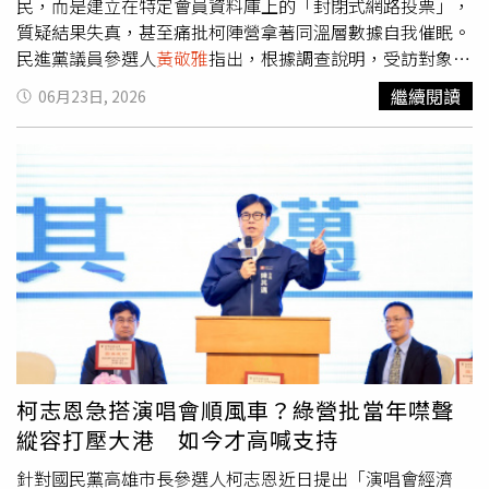
民，而是建立在特定會員資料庫上的「封閉式網路投票」，
質疑結果失真，甚至痛批柯陣營拿著同溫層數據自我催眠。
民進黨議員參選人
黃敬雅
指出，根據調查說明，受訪對象來
自《ETtoday民調雲》40多萬名既有會員資料庫，再從中篩
繼續閱讀
06月23日, 2026
選設籍高雄、年滿20歲的會員進行抽樣。換言之，參與調查
者必須先是該媒體會員、下載APP、願意接收訊息並主動填
答問卷，與一般民眾認知中的隨機抽樣民調有明顯差異。
黃
敬雅
質疑，這類調查本質上屬於特定會員樣本，無法完整反
映高雄市整體選民結構，若拿來宣稱選情出現重大變化，恐
怕言過其實。她更揶揄，若柯陣營偏好這類型民調，下次乾
脆直接在藍營支持者聚集的社群平台辦投票，結果可能更令
人滿意。民進黨高雄市議員參選人蔡秉璁則表示，同一家媒
體早在今年初民進黨完成初選後，就曾發布柯志恩領先的網
路民調，如今半年過去，幾乎相同模式的結果再度上演。他
批評，藍營每逢選舉便反覆引用類似數據營造「黃金交叉」
氛圍，試圖塑造選情翻轉印象，實際上卻缺乏更具代表性的
柯志恩急搭演唱會順風車？綠營批當年噤聲
抽樣基礎。民進黨議員尹立則將矛頭直接指向柯陣營的網路
縱容打壓大港 如今才高喊支持
操作策略。他認為，從特定網路民調、社群圖卡到匿名帳號
大量轉傳，形成一套完整的輿論操作模式。他質疑，透過封
針對國民黨高雄市長參選人柯志恩近日提出「演唱會經濟