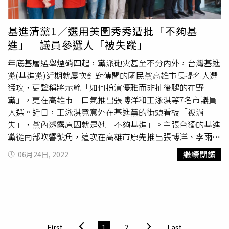
黨參選台北市議員參選人黃瀞瑩、第4名民眾黨台北市議員
參選人楊寶楨、第3名是國民黨高雄市議員參選人白喬茵、
第2名台灣基進台北市議員參選人吳欣岱，以及位居第1名的
基進清黨1／選用美圖秀秀遭批「不夠基
民進黨桃園市議員參選人黃瓊慧。前10名的聲量美女，不只
進」 議員參選人「被失蹤」
有高顏值、高聲量，就連自身專業都有看頭，其中有記者、
主播、Youtuber、心臟血管外科醫師，以及長期從事公眾服
年底基層選舉煙硝四起，黨派砲火甚至不分內外，台灣基進
務的專業幕僚。值得注意的是，前10名聲量美女中，有5位
黨(基進黨)近期就屢次針對傳聞的國民黨高雄市長提名人選
竟是出自民眾黨，新興小黨產出高聲量美女比例之高，相當
猛攻，更聲稱將示範「如何扮演優雅而非扯後腿的在野
特別。TPOC台灣議題研究中心指出，透過網路數據統計觀
黨」，更在高雄市一口氣推出張博洋和王泳淇等7名市議員
察，入圍「高顏值正妹參選人」聲量排行前10名者，都有著
人選。近日，王泳淇竟意外在基進黨的街頭看板「被消
同樣特點，因為擁有新聞曝光度，因此獲得「進一步在網路
失」，黨內透露原因就是她「不夠基進」。主張台獨的基進
上被討論」的機會，進而收攬高聲量，獲得矚目。然而，此
黨從南部吹響號角，這次在高雄市原先推出張博洋、李雨
次調查仍有不少「遺珠」因在網路上的話題討論熱度不如競
蓁、陳子瑜、
黃敬雅
、楊佩樺、張婷婷及王泳淇等7位市議
繼續閱讀
06月24日, 2022
爭者，未能躋身前10名，例如前陣子被封為「最美里長」的
員人選，眼尖的民眾最近察覺基進黨街頭看板卻換了新面
新北市永和區永福里長參選人陳紫渝，在聲量上只排名第11
孔，「劉航遠上、王泳淇下」究其緣故更令人咋舌。高雄街
名、台灣民眾黨台北市議員參選人陳思宇、台灣民眾黨新北
頭的基進黨議員7位參選人看板中已不見旗津鼓山鹽埕區王
市議員參選人王如意、台灣基進高雄市議員參選人
黃敬雅
、
泳淇，換上岡山區劉航遠。（圖／翻攝自李雨蓁臉書）一位
台中市議員參選人林京玲等人，雖擁有破千聲量，仍然被擠
基進黨支持者告訴本刊，王泳淇近日因為母喪，對選舉及政
出前10名之外。TPOC台灣議題研究中心認為，總體來說，
黨事務分身乏術，但被黨內一群激進同志質疑「品性素質有
First
1
2
Last