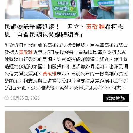
搭順風車，甚至提出擴大規模等主張，令人質疑根本是選舉
操作。市議員參選人尹立則指出，高雄發展演唱會產業並非
一蹴可幾，而是歷經多年累積。從世運主場館落成、舉辦世
界運動會，到五月天等大型演唱會進駐，歷任市府團隊與音
民調委託爭議延燒！ 尹立、
黃敬雅
轟柯志
樂產業長期合作，一步步建立起高雄作為演唱會城市的品牌
恩「自費民調包裝媒體調查」
形象。他表示，無論是前市長陳菊積極參與音樂活動，還是
立委賴瑞隆協助引進大型演唱會資源，乃至陳其邁上任後持
針對近日引發討論的高雄市長選情民調，民進黨高雄市議員
續強化場館與觀光配套，都是與產業共同成長的過程，才造
參選人
黃敬雅
與尹立5日先後發聲，質疑國民黨立委柯志恩
就今日高雄演唱會經濟的成果。對於柯志恩提出的「演唱會
陣營將自行委託的民調，刻意塑造成媒體獨立調查，藉此營
經濟2.0」政策，尹立直言看完後只有一個感受，就是過去
造選情接近的氛圍，相關操作不僅誤導外界認知，也讓民調
不曾投入、甚至曾經唱衰的人，如今卻搖身一變成為指導
公信力備受質疑。
黃敬雅
表示，日前公布的一份高雄市長民
者，令人難以信服。針對柯志恩質疑現行演唱會免場租政策
調顯示，柯志恩與民進黨立委賴瑞隆支持度差距縮小至不到
違反財政紀律，尹立認為，這顯示其對文化治理與流行音樂
1個百分點，消息曝光後，藍營陣營迅速擴大宣傳，柯志恩
產業缺乏基本理解。他指出，演唱會所帶動的餐飲、住宿、
受訪時更以「TVBS民調」作為論述基礎。然而，當日晚間
繼續閱讀
06月05日, 2026
交通與消費效益遠超過場租收入，國際級演出往往能創造數
相關報導內容卻出現修正，原先模糊的委託來源最終明確標
十億元經濟產值，不應只用場租數字衡量政策效益。尹立進
示為「柯志恩委託」，讓外界質疑是否刻意淡化委託者身
一步批評，柯志恩的思維仍停留在向主辦單位收取租金、增
分。
黃敬雅
指出，從最初報導提及「藍營委託」，到相關文
加行政審查的舊模式，若依照這種邏輯施政，世運主場館恐
字遭刪除，再到最後直接標明由柯志恩委託，整起事件反而
將逐漸失去競爭力，最終遭市場淘汰。他強調，高雄演唱會
讓外界更加關注民調背後的操作模式。她認為，若是陣營自