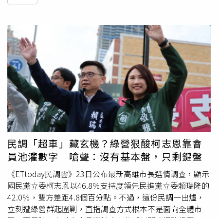
民調「超車」藏玄機？綠營狠酸柯志恩靠會
員池灌數字 嗆聲：沒有基本盤，只剩鍵盤
《ETtoday民調雲》23日公布最新高雄市長選情調查，顯示
國民黨立委柯志恩以46.8％支持度領先民進黨立委賴瑞隆的
42.0％，雙方差距4.8個百分點。不過，這份民調一出爐，
立刻遭綠營群起圍剿，直指調查方式根本不是面向全體市