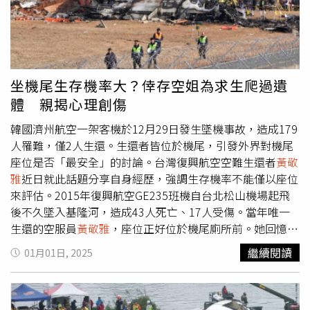
城市一天比一天更好。適逢歲末年終之際，賴瑞隆強調，
2026年將至，他會以真誠無畏的態度穩健前行，與市民朋
友站在一起迎接曙光，共同迎向屬於高雄的嶄新未來。
坐機尾生存機率大？倖存空姐為求生爬過遺
體 親揭心理創傷
韓國濟州航空一架客機於12月29日發生墜機事故，造成179
人罹難，僅2人生還。生還者皆位於機尾，引發外界對機尾
座位是否「最安全」的討論。台灣復興航空空難生還者
黃敬
雅
近日就此話題分享自身經歷，強調生存機率不能僅以座位
來評估。2015年復興航空GE235班機自台北松山機場起飛
後不久墜入基隆河，造成43人死亡、17人受傷。當年唯一
生還的空服員
黃敬雅
，座位正好位於機尾廁所前。她回憶，
事故發生當天，自己因直覺將安全帶繫得特別緊，但她強
繼續閱讀
01月01日, 2025
調，生還與否涉及多重因素，無法單純以座位位置作為判斷
標準。在節目《新聞挖挖哇》中，主持人鄭弘儀問及機尾是
否較安全時，
黃敬雅
表示，飛安涉及複雜情境，不能過度簡