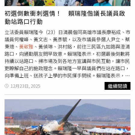
議，既然都可以做出86％了，為什麼不乾脆湊個87％？畢
出，高雄正站在關鍵轉折點，未來四年將決定城市能否邁向
竟這數字跟你們的操作水準簡直是絕配，不能再高了。」
下一個黃金十年，此刻更需要集中力量團結一致。伴隨「顧
初選倒數衝刺選情！ 賴瑞隆偕議長議員啟
電話、挺瑞隆、顧高雄」行動全面展開，高雄正以一個團結
動站路口行動
團隊的姿態集結，在市長初選前夕展現最強氣勢。
立法委員賴瑞隆今（23）日清晨偕同高雄市議長康裕成、市
議員何權峰、黃文志、黃彥毓，以及市議員參選人尹立、蔡
秉璁、
黃敬雅
、黃偵琳、洪村銘，前往三民區九如路與澄清
路口，向通勤朋友問早致意。賴瑞隆表示，初選最後倒數將
持續以站路口、掃市場及到各地方宣講與市民互動，讓市民
更瞭解自己的施政理念。賴瑞隆一早與議員們在站在路口，
向準備上班、送孩子上學的市民揮手問候。賴瑞隆表示，這
是城市的一天，站在第一線向市民問早，和市民一起為生活
繼續閱讀
12月23日, 2025
努力，也更加提醒基層出身的自己，肩上承擔的是眾多家庭
的期待，更要時刻站在市民身旁，記得最真實的需求與聲
音。賴瑞隆指出，高雄是一座充滿生命力的城市，有著最勤
奮、最認真的市民，在各自的崗位上努力付出，撐起整座城
市的運轉。他也將帶著十年市府政務官、十年優秀立委的成
績，持續秉持初心、全力以赴，深入社區、街頭與日常生活
的各個角落，用行動爭取支持，一步一腳印為高雄打拚，讓