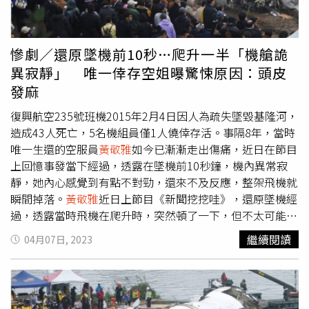
大戲，除了處處做作矯情外，去年選舉打著機長名號參選的
現任北市議員張志豪(眾)，還沾沾自喜的自稱號召「空姐應
援團」。柯文哲不懂就算了，他這輩子大概不會有機會理解
慘劇／還原墜機前10秒…爬升一半「機艙詭
什麼叫尊重女性。
黃敬雅
表示，張志豪同樣過去曾是航空業
異寂靜」 唯一倖存空姐曝驚悚原因：頭皮
從業人員，卻帶頭引領這種物化行為，實則是對於空服夥伴
發麻
們的侮辱與背叛，也凸顯了民眾黨這個有總統提名人的政
黨，從上到下毫無性別意識也沒有政治判斷。
黃敬雅
表示，
復興航空235號班機2015年2月4日因人為疏失墜毀基隆河，
「其實就誠信的道歉，說你們未來會更加注意，並且努力促
造成43人死亡，5名機組員僅1人僥倖存活。事隔8年，當時
進社會的性別意識進步以及消弭職業刻板印象與物化現象，
唯一生還的空服員
黃敬雅
如今已漸漸走出傷痛，近日在節目
很難嗎？」。
黃敬雅
痛批，竟然還能夠說出是鼓勵女性拋棄
上回憶事發當下經過，透露在墜機前10秒鐘，機內異常寂
社會各種加諸的束縛，這些物化性質滿滿的表演，不正是你
靜，她內心感覺到有點不對勁，還來不及反應，整架飛機就
們所加諸的束縛、桎梏嗎！最後
黃敬雅
表示，民眾黨，真的
瞬間掉落。
黃敬雅
近日上節目《新聞挖挖哇》，還原墜機經
好了啦。
過，透露當時飛機在爬升時，突然頓了一下，但不太可能是
氣流或天氣因素，她內心就感覺到有點不對勁，想法都還在
繼續閱讀
04月07日, 2023
腦海裡盤旋時，飛機內已經沒有了螺旋槳的聲音，機艙突然
一片寂靜。她表示，螺旋槳轉動聲消失後，自己完全沒有接
到來自前艙的指示，連機上乘客也對於機艙安靜的情況有些
猜疑時，僅僅過了約5至10秒的時間，整架飛機就墜落到基