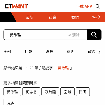
跳至主要內容區塊
下載 APP
最新
社會
娛樂
財經
⊗ 清除
全部
社會
娛樂
財經
政治
顯示結果第 1 ~ 20 筆 / 關鍵字「
黃敬雅
」
更多相關新聞關鍵字：
黃敬雅
柯志恩
賴瑞隆
空難
民調
更多