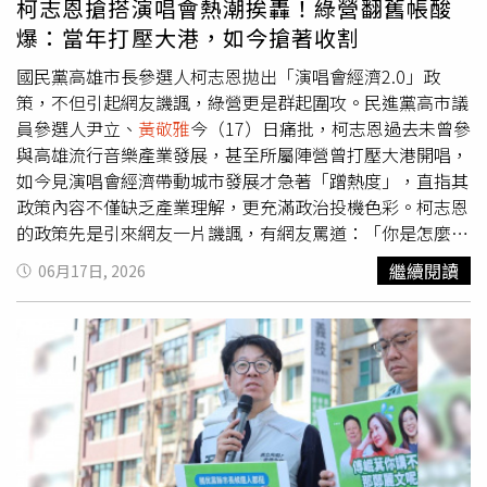
柯志恩搶搭演唱會熱潮挨轟！綠營翻舊帳酸
港開唱年年秒殺、演唱會經濟成為高雄城市品牌的重要支
爆：當年打壓大港，如今搶著收割
柱，卻反過來高喊支持，難免讓外界質疑只是跟著熱度走、
試圖收割成果。市議員參選人蘇致榮則表示，文化政策不該
國民黨高雄市長參選人柯志恩拋出「演唱會經濟2.0」政
只停留在票房數字與經濟效益的計算，更重要的是對文化創
策，不但引起網友譏諷，綠營更是群起圍攻。民進黨高市議
作環境與自由精神的尊重。他認為，高雄近年在演唱會產
員參選人尹立、
黃敬雅
今（17）日痛批，柯志恩過去未曾參
業、流行音樂發展及觀光經濟上的成果，來自中央與地方長
與高雄流行音樂產業發展，甚至所屬陣營曾打壓大港開唱，
期投入及跨部門合作，不是一句口號就能複製，更不是選舉
如今見演唱會經濟帶動城市發展才急著「蹭熱度」，直指其
期間臨時包裝出的政策概念。蘇致榮指出，民進黨高雄市長
政策內容不僅缺乏產業理解，更充滿政治投機色彩。柯志恩
參選人賴瑞隆多年來與市長陳其邁共同推動亞洲新灣區建
的政策先是引來網友一片譏諷，有網友罵道：「你是怎麼罵
設、流行音樂中心營運、捷運黃線及大型活動經濟，逐步累
『大港』的，是失憶還是腦子有病？」也有人表示：「韓國
繼續閱讀
06月17日, 2026
積城市競爭力。真正的城市接棒，應建立在持續深化既有成
瑜卡大港的時候，妳在哪裡？還是選舉到了出來作秀？」綠
果，而非看見成果成熟後才選擇靠攏。市議員何權峰也批
營當然也不放棄這個圍攻的機會，市議員參選人
黃敬雅
指
評，國民黨過去對高雄推動流行音樂產業及演唱會經濟多所
出，柯志恩近日不斷強調韓國瑜市府時期的施政經驗，但外
質疑，甚至屢屢唱衰相關政策，如今卻改口支持，態度前後
界沒有忘記，當年國民黨在議會多次以負面言論攻擊大港開
矛盾。他強調，高雄需要的是願意與市民一起努力、共同推
唱，甚至透過行政手段施壓，導致這個深受年輕世代支持、
進城市進步的人，而不是當初潑冷水、現在急著分享成果的
極具高雄代表性的音樂祭一度停辦。她批評，國民黨過去將
人。
大港開唱視為洪水猛獸，如今看到高雄在市長陳其邁推動
下，演唱會經濟成績亮眼、大港開唱年年秒殺，卻又急著搶