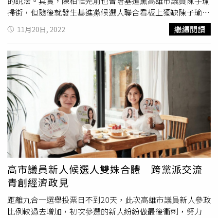
的說法。其實，陳柏惟先前也曾陪基進黨高雄市議員陳子瑜
掃街，但隨後就發生基進黨候選人聯合看板上獨缺陳子瑜競
選號次，以及高雄市長陳其邁出席基進候選人造勢活動，陳
繼續閱讀
11月20日, 2022
子瑜的助理在合照時被拉下台的事件。基進黨在CTWANT報
導後發聲明表示，陳的助理不熟悉流程，當時尚未輪他上
台；看板則是支持者贊助，廠商疏失漏了號碼。地方政壇人
士說，這樣的事件多少會讓陳柏惟輔選時多所顧忌，但陳柏
惟上周末仍「低調」前往高雄市前鎮區與小港區，陪同
黃敬
雅
掃街，並錄製影片替黃催票指出。他說，過去在國會時，
受到立委鄭運鵬的照顧，兩個立委辦公室的助理們感情也很
好，
黃敬雅
是「鵬辦親友團」，擔任空服員的時候，碰到復
興航空意外，堅持要等乘客都獲得救援了才願意上救生艇，
為了給孩子健全的成長環境，勇敢的跳出舒適的生活圈投入
了地方的選舉，為了讓本土力量要最大化，市議會本土一定
要過半，拜託高雄選民支持「我們關鍵的一席」。
黃敬雅
高市議員新人候選人雙姝合體 跨黨派交流
說，陳柏惟帶著高人氣陪她掃街，讓市場內充滿了歡笑與熱
青創經濟政見
絡。她說，高雄已經有了一位本土派市長，若市議會能夠再
有更多的本土派議員相互砥礪，更能夠讓城市正常運作與加
距離九合一選舉投票日不到20天，此次高雄市議員新人參政
速前行，也能夠避免成為滲透破口；期望所有深愛台灣、關
比例較過去增加，初次參選的新人紛紛做最後衝刺，努力