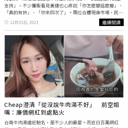
支持」，不少攤販看見黃捷也心疼說「你怎麼變這麼瘦」、
「真的有拚」、「你來四次了」。兩位合體現身市場，民眾
反應超熱烈，也有遇到民眾從奧地利、美國回國，專程回來
繼續閱讀
12月31日, 2023
投給黃捷，讓黃捷直呼超感動！黃捷表示，今天邀請自己的
好兄弟好姐妹，陳柏惟與
黃敬雅
一起掃街，是因為他們都是
台灣隊，對台灣有理念，而且他們三個都是高雄出生長大的
高雄子弟，尤其陳柏惟就在鹽埕唸書長大，這裡的大街小巷
都有他們的成長記憶。黃捷說，感謝他們特地回鄉輔選，希
望集眾人之力，一起守住這席，呼籲不論有住在高雄的親朋
好友，或是在外縣市的高雄孩子，都要拜託1月13日務必返
鄉投票，用手中的選票，決定高雄的未來。連奧地利回來的
鄉親（中）都到現場加油。（圖／黃捷辦公室提供）陳柏惟
表示，鹽埕區是他非常有感情的地方，選舉就是傳達感情與
理念的活動，尤其鹽埕居民是最能感受到這幾十年來政府對
於老城區活化的努力，所以在未來也更要選擇一位對土地有
Cheap澄清「從沒說牛肉湯不好」 前空姐
感情、對未來有理想的候選人，而黃捷就是那個不二人選。
嘴：廉價網紅到處點火
黃敬雅
表示，自己是在新興區長大，鹽埕也是自己小時候的
生活圈，一回來所有回憶都湧上，這次受邀回來高雄輔選，
台南牛肉湯遠近馳名，是不少人的最愛。而近日百萬網紅