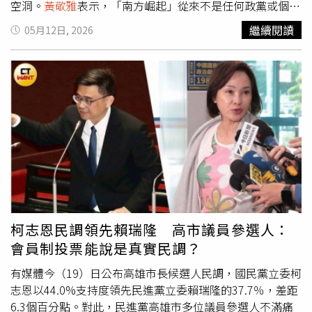
空洞。
黃敬雅
表示，「南方崛起」從來不是任何政黨或個人
的專利，而是高雄與南台灣長年追求城市轉型、產業升級的
繼續閱讀
05月12日, 2026
重要願景。她指出，早在2002年，時任高雄市長謝長廷便
曾以「南方崛起」為題，描繪高雄發展藍圖；2009年，陳
菊也提出「綠色南方崛起」，替南台灣城市定位定調。她強
調，賴瑞隆此次提出「南方崛起，邁向國際」，是延續謝長
廷、陳菊到陳其邁一路推動高雄轉型的脈絡，「這是城市發
展的接力賽，不是什麼政治商標爭奪戰。」
黃敬雅
也點名，
2018年韓國瑜競選高雄市長時，同樣高喊「南方崛起」，
2023年民眾黨替柯文哲在高雄造勢時，也曾使用相同語
彙，「如果藍營現在要把公共語言全部貼上抄襲標籤，那是
不是韓國瑜、柯文哲也都在抄襲謝長廷與陳菊？」對於柯志
恩陣營持續操作相關議題，
黃敬雅
更反諷，柯志恩使用的
「有志一同」同樣是公共語彙，「難道這也算抄襲嗎？」她
柯志恩民調領先賴瑞隆 高市議員參選人：
認為，政治標語重點從來不是字面本身，而是候選人能否提
會員制投票能說是真實民調？
出具體政策與城市願景。
黃敬雅
最後痛批，藍營如今只剩
「四個字政治學」，對高雄的產業轉型、城市國際化與未來
有媒體今（19）日公布高雄市長候選人民調，國民黨立委柯
發展提不出論述，只能靠文字遊戲模糊焦點，「高雄人真正
志恩以44.0%支持度領先民進黨立委賴瑞隆的37.7％，差距
關心的，是城市能不能繼續進步，而不是誰先講過哪一句口
6.3個百分點。對此，民進黨高雄市多位議員參選人不滿痛