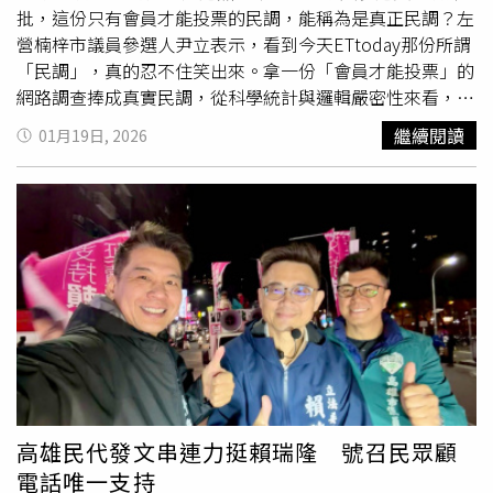
號。」
批，這份只有會員才能投票的民調，能稱為是真正民調？左
營楠梓市議員參選人尹立表示，看到今天ETtoday那份所謂
「民調」，真的忍不住笑出來。拿一份「會員才能投票」的
網路調查捧成真實民調，從科學統計與邏輯嚴密性來看，這
些數據不僅漏洞百出，更顯露出藍營企圖透過「統計偽裝」
繼續閱讀
01月19日, 2026
來引導風向的焦慮感。尹立指出，有多少高雄市民是
ETtoday的會員？高雄市民們沒看過、沒被問過、沒接過電
話，樣本來源、抽樣方式、代表性一概不明，結果卻被拿來
說成「高雄市民的聲音」，這合理嗎？如果這樣就能叫做
「真實民調」，那自己隨便問身邊三個朋友，大家都覺得柯
志恩應該退選，是不是也能宣稱「100%真實民意支持」？
尹立續指，更好笑的是，TVBS做的民調，賴瑞隆還贏柯志
恩2％，結果藍營媒體馬上不敢提，只會一直拿自己體系內
的「網路民調」出來講。說穿了就是一句話：國民黨真的很
怕賴瑞隆。怕到不敢正面比政見，怕到高雄市長初選才剛落
幕，三家民調結果顯示民進黨參選人全面領先柯志恩，就急
著靠網路投票式假民調與媒體操作來自我安慰。尹立批評，
高雄民代發文串連力挺賴瑞隆 號召民眾顧
高雄人要的是什麼？不是誰在網路上灌票比較會，是誰真的
電話唯一支持