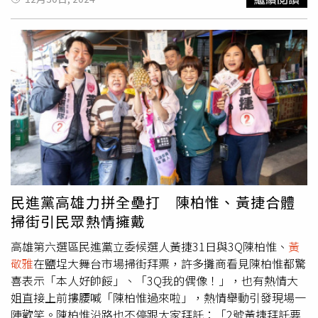
生出口5排內的乘客更有可能在90秒內安全撤離，因此注重
走出傷痛，並在節目中還原墜機經過。她透露，當時飛機爬
飛行安全的乘客可以選擇靠近逃生出口那一排的座位，不過
升途中突然頓了一下，但不太可能是氣流或天氣因素，內心
《時代雜誌》分析了美國聯邦航空總署（FAA）過去35年的
感到有點不對勁，想法還在腦海盤旋時，飛機內突然沒了螺
數據發現，客機後排中間座位僅有28％死亡率，原因是後排
旋槳的聲音，機艙一片寂靜。
黃敬雅
回憶，螺旋槳轉動聲消
中間的座位雖然是冷門位置，但左右的靠窗、走道座位在發
失後，自己完全沒有接到來自前艙的指示，連機上乘客也對
生意外時能提供緩衝，因此死亡率最低。
於機艙安靜的情況有些猜疑時，僅僅過了約5至10秒的時
間，整架飛機就墜落到基隆河；雖然從電視上看，飛機感覺
過了一段時間才墜毀，但對
黃敬雅
來說僅1、2秒，當下整個
人有種要被撕裂的感覺，回想起這段經歷，仍讓她頭皮發
麻。
黃敬雅
過去曾提到，意外發生後，自己的身心理都承受
極大創傷，雖然表面看起來沒有異狀，但其實體內肋骨斷了
2根、腎破了還血腫、肺部也出現凹陷，後來就算離開加護
民進黨高雄力拼全壘打 陳柏惟、黃捷合體
病房，都還在練習走路和呼吸，而且因為肺泡塌陷，就連呼
掃街引民眾熱情擁戴
吸都會覺得痛，最令她感到最悲傷的，就是「珍珠奶茶一口
都吸不了。」
高雄第六選區民進黨立委候選人黃捷31日與3Q陳柏惟、
黃
敬雅
在鹽埕大舞台市場掃街拜票，許多攤商看見陳柏惟都驚
喜表示「本人好帥餒」、「3Q我的偶像！」，也有熱情大
姐直接上前摟腰喊「陳柏惟過來啦」，熱情舉動引發現場一
陣歡笑。陳柏惟沿路也不停跟大家拜託：「2號黃捷拜託要