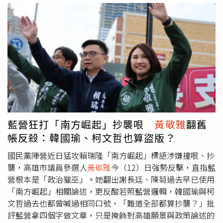
現類似手法，形成明顯反差。尹立進一步表示，高雄選民對
質疑或反對，如今運作成熟後卻想「收割成果」，讓人難以
於選舉資訊具有足夠判斷能力，任何試圖透過包裝與行銷塑
信服。柯志恩將熄燈已久的鼎山夜市列為「在地內容」遭綠
造選情印象的做法，最終都可能適得其反。他認為，此次爭
營批「不懂高雄」。（圖／讀者提供）尹立則批評，柯志恩
議不只是民調技術問題，更牽涉政治人物面對公眾時是否誠
長期以「台北視角」看高雄，過去就曾把大立百貨誤稱「大
實揭露資訊，以及是否尊重選民知情權的基本態度。
立光百貨」、衛武營講成「大武營」、高雄車站說成「高雄
火站」，如今又把已消失多年的鼎山夜市寫進文宣，顯示對
高雄的不熟並非偶發失誤，而是一再重演。
黃敬雅
則酸，柯
志恩經常喊「沒資源、選得辛苦」，卻大撒文宣鋪天蓋地宣
傳，但再多包裝也掩蓋不了對高雄的陌生。她也提到，柯志
恩先前替WBC世界棒球經典賽發文加油時，曾鬧出搞錯賽
藍營狂打「南方崛起」抄襲哏
黃敬雅
翻舊
程與球員圖卡的烏龍，如今再爆文宣出包，外界自然會質疑
帳反殺：韓國瑜、柯文哲也算盜版？
其做事態度。三人最後強調，高雄市民需要的，是熟悉地
方、理解產業與城市文化的市長，而非靠表面行銷拼湊高雄
國民黨陣營近日猛攻賴瑞隆「南方崛起」標語涉嫌撞哏、抄
印象的候選人，呼籲柯志恩應向市民說清楚，究竟是真的不
襲，高雄市議員參選人
黃敬雅
今（12）日強勢反擊，直指藍
熟高雄，還是根本不用心。
營根本是「政治獵巫」。她翻出謝長廷、陳菊過去早已使用
「南方崛起」相關論述，更反酸若照藍營邏輯，韓國瑜與柯
文哲過去也都曾喊過相同口號，「難道全部都算抄襲？」批
評藍營拿四個字做文章，只是掩飾對高雄願景與政策論述的