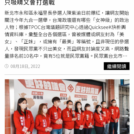
只吸睛又會打選戰
新北市永和區永福里長參選人陳紫渝日前爆紅，讓網友開始
關注今年九合一選舉，台灣政壇還有哪些「女神級」的政治
人物；根據TPOC台灣議題研究中心透過QuickseeK快析輿
情資料庫，彙整全台各個選區，曾被媒體或網友封為「美
女」、「正妹」，或擁有「最美」等稱號，且非現任的參選
人，發現民眾黨不只出美女，而且網友討論度又高，網路聲
量排名前10名中，竟有5位就是民眾黨籍。民眾黨台北市議
員參選人吳怡萱曾是電視台主播，口條清晰常發表評論。
繼續閱讀
08月18日, 2022
（圖／翻攝吳怡萱臉書）各黨今年都紛紛推出美女新秀牌迎
戰，許多容貌姣好、氣質出眾的參選人們開始進行競選活動
後，不僅坐擁粉絲追捧，也時常成網路熱議焦點，獲得媒體
大量關注，對選戰一定大加分。根據網路數據調查結果，今
年地方選舉眾多高顏值正妹參選人中，網路聲量排名依序為
第10名的民眾黨台北市議員參選人吳怡萱、第9名民眾黨新
竹市議員參選人宋品瑩、第8名民進黨新北市議員參選人山
田摩衣、第7名國民黨台北市議員參選人柳采葳、第6名民眾
黨台北市議員參選人林珍羽。位於領先群的則是第5名民眾