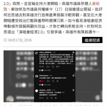
閉式會員樣本取得特定結果，再藉由社群平台放大傳播，最
2.0」政策，並宣稱支持大港開唱，高雄市議員參選人
黃敬
終目的就是塑造有利於藍營的選戰氛圍。綠營人士直言，真
雅
、蘇致榮及市議員何權峰今（17）日接連提出質疑，批評
正的民意來自廣大選民，而非特定會員資料庫。他們批評柯
柯志恩過去對高雄流行音樂產業發展冷眼旁觀，甚至在大港
陣營近來頻頻引用網路民調製造聲量，與其說是在爭取中間
開唱遭受政治打壓與羞辱時選擇沉默，如今看見演唱會經濟
選民支持，不如說是在鞏固既有支持者信心。對於這份引發
帶動城市發展與觀光效益，才急忙轉向表態支持。針對柯志
爭議的最新民調，藍綠雙方隔空交火，也讓高雄市長選戰提
恩提出「演唱會經濟2.0」引發爭議，高雄市長陳其邁今日
前升溫。
受訪時也表示，大港開唱最珍貴的價值就在於其獨立、自由
繼續閱讀
06月17日, 2026
與多元精神，未來市政團隊最重要的責任，就是確保文化活
動不受政治干預，不應透過行政審查或政治力量影響創作自
由，讓高雄持續成為文化創意與音樂產業發展的重要基地。
市議員參選人
黃敬雅
表示，大港開唱多年來已成為高雄最具
代表性的音樂品牌之一，不僅展現城市文化能量，更成功吸
引全國甚至海外樂迷朝聖；然而回顧過去，韓國瑜市府時期
曾對大港開唱進行各種行政干預與政治攻擊，國民黨人士更
頻頻以負面言論貶抑活動價值，導致音樂祭一度被迫停辦。
當時柯志恩身為國民黨重要政治人物，卻未曾公開捍衛文化
創作自由與高雄音樂產業發展。
黃敬雅
指出，尤其當年李佳
芬替柯志恩站台期間，多次針對大港開唱發表爭議言論，柯
志恩不但未出面澄清或制止，更未替高雄發聲。如今眼見大