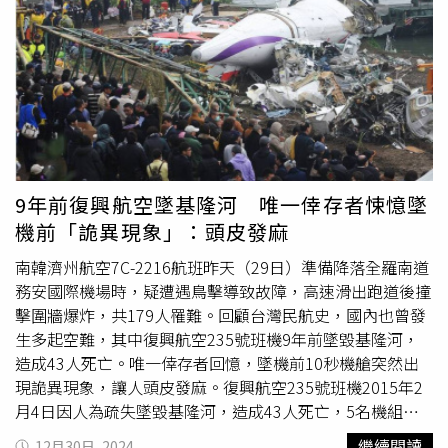
化。「我發現很多人說以後要坐機尾，但這其實不一定是關
鍵。」她也提到，自己當年在事故中為求生爬出機尾殘骸和
遺體，卻因生還遭受部分網友攻擊，甚至因「倖存者內疚
症」感到痛苦。
黃敬雅
坦言，自己在事故後，長期陷入內疚
情緒，認為自己沒有資格快樂，也曾因外界不理解而更加孤
立，「很多人對我說『活下來就好』，但這種話只讓我覺得
沒被感同身受。」她希望，社會能以平常心看待空難生還
者，讓他們有更多喘息空間。此外，根據網路社交媒體
《LADbible》引述擁有豐富經驗的飛行員埃德斯（Nick
9年前復興航空墜基隆河 唯一倖存者悚憶墜
Eades）說法，其實乘客搭機時，沒有哪個座位是「最安
機前「詭異現象」：頭皮發麻
全」的，不論是坐飛機的前端還是後端，其實安全跟危險的
機率都不會差太多，不過他提醒，「只要你身體健全，我認
南韓濟州航空7C-2216航班昨天（29日）準備降落全羅南道
為離出口最近的座位，可能是最好的座位」。埃德斯解釋，
務安國際機場時，疑遭遇鳥擊導致故障，高速滑出跑道後撞
坐在靠近緊急出口的座位，其實更能以最快速度評估周遭環
擊圍牆爆炸，共179人罹難。回顧台灣民航史，國內也曾發
境，並能比其他人更提早一步為緊急狀況預做準備；他也提
生多起空難，其中復興航空235號班機9年前墜毀基隆河，
到，若機長放棄起飛、或是發生災難性的故障，不但可以幫
造成43人死亡。唯一倖存者回憶，墜機前10秒機艙突然出
助其他乘客離開飛機，或是自己可以直接當第一個逃走的
現詭異現象，讓人頭皮發麻。復興航空235號班機2015年2
人，他認為出口旁坐位的條件，是全飛機最好的位置，「這
月4日因人為疏失墜毀基隆河，造成43人死亡，5名機組員
根本就是常識」。根據格林威治大學研究顯示，坐在距離逃
僅1人僥倖存活。事隔多年，唯一生還的空服員
黃敬雅
漸漸
繼續閱讀
12月30日, 2024