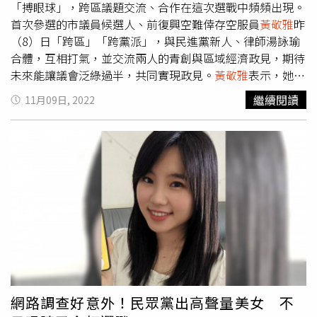
心台灣的人，都能夠集結力量，一同為「本土」盡一分力、
「搏眼球」，跨區議題交流、合作在這次選戰中頻頻出現。
為「台灣」盡一份心。
首次參選的市議員候選人、前復興空難倖存空服員
黃敬雅
昨
（8）日「跨區」「跨黨派」，與民進黨新人、律師湯詠瑜
合體，互相打氣，並交流兩人的青創與區域經濟政見，期待
未來能讓議會泛綠過半，共同實現政見。
黃敬雅
表示，她和
湯詠瑜同樣都是首次投入選舉、參與政治，最初是在臉書上
繼續閱讀
11月09日, 2022
因為部分議題相互留言、討論，漸漸地萌生了跨越選區距離
與黨派差異的友情，這次特別來造訪前金新選區，與湯詠瑜
來場「網友見面會」。
黃敬雅
說，除了與湯詠瑜相互分享彼
此成長故事、參選心情點滴外，還交換了各自的競選政見。
其中，湯的商圈復興及青年創業政見令人十分印象深刻，也
與她自己的「經濟安心」政見所提出的港區青創及航區新經
濟概念不謀而合，相信透過湯的法律專業，必能將政見訴諸
實現，且成效卓著。
黃敬雅
說，新人參選最困難的是如何讓
選民認識自己，需要仰賴各種創意競選方式以及誠懇的勤跑
基層、認真提政見。這次參選，她除了和許多別區的候選人
在網路上互相打氣交流外，先前也與同黨的左營楠梓區議員
候選人陳子瑜共同提出跨區聯合新住民政見，期盼能夠共同
網路調查好意外！民眾黨出高聲量美女 不
進入市議會，為各項議題來發聲推動。