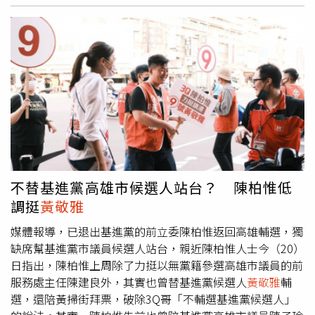
旋槳的聲音。
黃敬雅
表示，螺旋槳轉動聲消失後，完全沒有
接到來自前艙的指示，連機上乘客也對於機艙安靜這種情況
有些猜疑時，大約5至10秒的時間，整架飛機就墜落到基隆
河裡，過程僅1、2秒，當下她整個人有種身體要被撕裂的感
覺，回想起這段經歷，仍讓她頭皮發麻。當時唯一生還的空
服員
黃敬雅
。（圖／翻攝新聞挖挖哇Youtube）2015年2月4
日上午10時許，復興航空235號航班從臺北松山機場出發，
原定要前往金門尚義機場，起飛不久後右引擎順槳故障，又
因人為操作失誤，導致飛機失去動力墜落於基隆河南港段，
造成43人身亡，基隆河頓時成為人間煉獄，無數家庭也因此
破碎。
不替基進黨高雄市候選人站台？ 陳柏惟低
調挺
黃敬雅
媒體報導，已退出基進黨的前立委陳柏惟返回高雄輔選，獨
缺席幫基進黨市議員候選人站台，親近陳柏惟人士今（20）
日指出，陳柏惟上周除了力挺以無黨籍參選高雄市議員的前
服務處主任陳建良外，其實也曾替基進黨候選人
黃敬雅
輔
選，還陪黃掃街拜票，破除3Q哥「不輔選基進黨候選人」