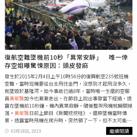
隆河裡，雖然從電視上看，飛機感覺過了一段時間才墜毀，
但對她來說僅1、2秒，當下整個人有種要被撕裂的感覺，回
想起這段經歷，仍讓她頭皮發麻。
黃敬雅
過去曾提到，意外
發生後，自己的身心理都承受極大創傷，雖然表面看起來沒
有異狀，但其實體內肋骨斷了2根、腎破了還血腫、肺部也
出現凹陷，後來就算離開加護病房，都還在練習走路和呼
吸，而且因為肺泡塌陷，就連呼吸都會覺得痛，最令她感到
最悲傷的就是「珍珠奶茶一口都吸不了。」 當時唯一生還
復航空難墜機前10秒「異常安靜」 唯一倖
的空服員
黃敬雅
。（圖／翻攝新聞挖挖哇YouTube）
存空姐曝驚悚原因：頭皮發麻
發生於2015年2月4日上午10時56分的復興航空235號班機
空難，當時班機要從台北飛往金門，沒想到才起飛沒多久，
就墜毀於基隆河。如今事故已過8年，當時唯一生還的空服
員
黃敬雅
如今也漸漸走出，在節目上說出事發當下經過，透
露在墜機前10秒鐘，機內異常寂靜，隨後整架飛機就瞬間掉
落。
黃敬雅
日前上節目《新聞挖挖哇》，還原墜機當時情
景，透露當時飛機在爬升時，突然頓了一下，但不太可能是
氣流或天氣因素，她內心就感覺到有點不對勁，想法都還在
繼續閱讀
03月18日, 2023
腦海裡盤旋時，機艙卻突然一片寂靜，飛機內已經沒有了螺