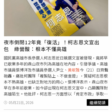
經濟能有今天的規模，是長期投入與產業合作的成果，不是
行出資進行調查，就應清楚向社會說明，而非透過媒體品牌
選舉期間臨時包裝的政策口號。
形象，讓民眾誤以為是新聞機構主動進行的客觀民意調查。
除了委託來源爭議外，
黃敬雅
也對調查執行方式提出質疑。
她表示，依照一般民調慣例，千份有效樣本通常可在數日內
完成，但此次調查時間橫跨七個晚間及一個週六下午，與常
見作法有所差異。她認為，特定時段的樣本結構是否影響最
終結果，值得外界進一步檢視與討論。
黃敬雅
批評，藍營近
夜市倒閉12年竟「復活」！柯志恩文宣出
期面臨多項政治議題壓力，此時大力操作選情接近的民調數
包 綠營酸：根本不懂高雄
字，難免令人聯想到轉移焦點的政治意圖。她更諷刺表示，
若民調只是為了滿足支持者期待，「想做出什麼樣的結果都
國民黨高雄市長參選人柯志恩近日競選文宣被發現，竟將早
不難」。
黃敬雅
指出，若民調只是為了滿足支持者期待，
已歇業多年的鼎山夜市列為高雄在地內容，引發爭議。高雄
「想做出什麼樣的結果都不難」。（圖／讀者提供）尹立則
市議員張博洋及市議員參選人尹立、
黃敬雅
今（21）日齊聲
以「政治民調洗產地」形容整起事件。他指出，所謂洗產地
砲轟，痛批柯團隊「複製貼上、不做查證」，質疑柯志恩根
原本是指透過重新包裝掩蓋商品真正來源，而此次爭議的核
本不熟高雄，也缺乏對地方的用心。張博洋表示，鼎山夜市
心問題，正是將原本由政治人物自行出資的民調，透過媒體
早在多年前歇業，如今卻出現在柯志恩文宣中，凸顯團隊對
品牌包裝後對外呈現，試圖借用媒體公信力提升說服效果。
高雄陌生。他批評，柯志恩一方面想以「肯定市政」爭取中
尹立認為，民調本身並非不能委託，但若刻意弱化出資者身
間選票，另一方面卻對高雄缺乏基本了解，甚至連校稿都不
繼續閱讀
05月21日, 2026
分、強調媒體名稱，便容易讓外界對調查性質產生誤判。他
用心，令人質疑未來如何處理複雜市政。他也指出，柯志恩
批評，過去藍營經常質疑對手透過民調操作輿論，如今卻出
文宣提及的高鐵、捷運與輕軌等建設，過去不少曾遭國民黨