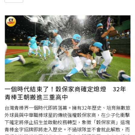
一個時代結束了！穀保家商確定熄燈 32年
青棒王朝搬進三重高中
台灣青棒界一個時代即將落幕。擁有32年歷史、培育無數旅
外球員與中華職棒球星的傳統強權穀保家商，在少子化衝擊
下確定將停止招生並啟動校務轉型，象徵「穀保家商」這塊
青棒金字招牌即將走入歷史。不過球隊並不會就此解散，而