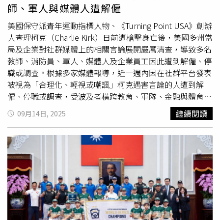
師、軍人與媒體人遭解僱
美國保守派青年運動指標人物、《Turning Point USA》創辦
人查理柯克（Charlie Kirk）日前遭槍擊身亡後，美國多州當
局及企業對社群媒體上的相關言論展開嚴厲清查，導致多名
教師、消防員、軍人、媒體人及企業員工因此遭到解僱、停
職或調查。根據多家媒體報導，近一週內因在社群平台發表
被視為「合理化、輕視或嘲諷」柯克遇害言論的人遭到解
僱、停職或調查，受波及者橫跨教育、軍隊、金融與體育產
業。其中包括小學教師、高中輔導員、特勤局特工、航空公
繼續閱讀
09月14日, 2025
司員工，以及知名電視政治評論員馬修多德（Matthew
Dowd）。川普政府承諾，將對外國人中「讚揚或合理化」
此次謀殺案者採取行動。國防部長皮特赫格塞斯更下令徹查
軍人與五角大樓相關人員的發言，已有數名軍人遭解除職
務。副國務卿克里斯托弗蘭道（Christopher Landau）則在
社群媒體上強調，已要求領事官員對相關個案「採取適當行
動」。同時部分右翼人士與團體積極收集並公開批評言論者
的身分與職場資訊，導致部分人員遭受網路攻擊或雇主施
壓。極右翼人物斯科特普雷斯勒（Scott Presler）甚至呼籲