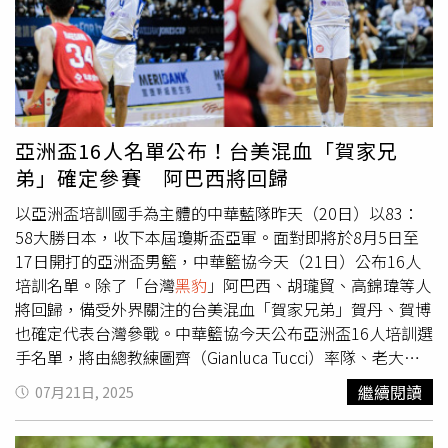
權力邊界的激烈爭論。
失分，陳泊佑掃出兩分打點三壘安打，以3:0完封日本武
士，贏得「亞洲青少棒錦標賽」冠軍。每位棒球少年英雄都
是臺灣之光，國家因為大家而閃閃發亮。賴清德肯定中華民
國棒球協會理事長辜仲諒對臺灣棒球運動發展的貢獻，也感
謝所有教練、後勤支援團隊以及學校師長對選手的照顧，讓
大家能在場上全力以赴、盡情發揮。並期許即將上高中的中
亞洲盃16人名單公布！台美混血「賀家兄
山國中和U15代表隊選手，未來在玉山盃和
黑豹
旗的傑出表
弟」確定參賽 阿巴西將回歸
現。賴清德指出，這幾年職棒重回六隊規模，Team Taiwan
在世界12強和WBC資格賽拿下好成績，也讓在場很多選手
以亞洲盃培訓國手為主體的中華藍隊昨天（20日）以83：
都想挑戰職棒。相信只要大家維持紀律、認真訓練，重視基
58大勝日本，收下本屆瓊斯盃亞軍。面對即將於8月5日至
本功，更重要是保護自己避免受傷，將來一定可以站穩職業
17日開打的亞洲盃男籃，中華籃協今天（21日）公布16人
舞台。賴清德提到，除了當球員，未來運動產業的發展很多
培訓名單。除了「台灣
黑豹
」阿巴西、胡瓏貿、高錦瑋等人
元。並指出，9月9日「國民體育日」運動部即將掛牌成
將回歸，備受外界關注的台美混血「賀家兄弟」賀丹、賀博
立。，第一任運動部長將由兩屆奧運金牌得主李洋接任，代
也確定代表台灣參戰。中華籃協今天公布亞洲盃16人培訓選
表「運動部」是獻給運動員的部會，國家會當運動員的後
手名單，將由總教練圖齊（Gianluca Tucci）率隊、老大哥
盾。 賴清德說，未來運動選手出路很多元，大家也可以成
劉錚領軍出征。其中，這次代表中華藍征戰瓊斯盃，且表現
繼續閱讀
07月21日, 2025
為專業的防護員、體能教練、翻譯、數據分析師，甚至是棒
亮眼的「賀家兄弟」賀丹、賀博，確定將代表台灣參戰。另
球YouTuber。不論走向哪條路，棒球都是大家人生中的重
一方面，先前瓊斯盃缺陣的阿巴西、胡瓏貿、高錦瑋等人，