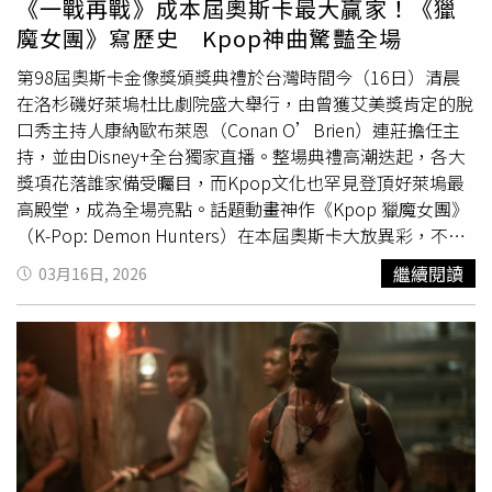
《一戰再戰》成本屆奧斯卡最大贏家！《獵
孫易磊、蕭齊、張峻瑋及陳睦衡等人；中華職棒則有陳冠
魔女團》寫歷史 Kpop神曲驚豔全場
宇、王威晨、岳東華、江少慶等知名球星。雖然「穀保家
商」即將成為歷史名詞，但它對台灣棒球的影響力與傳承，
第98屆奧斯卡金像獎頒獎典禮於台灣時間今（16日）清晨
未來仍將在另一塊招牌下繼續發光發熱。
在洛杉磯好萊塢杜比劇院盛大舉行，由曾獲艾美獎肯定的脫
口秀主持人康納歐布萊恩（Conan O’Brien）連莊擔任主
持，並由Disney+全台獨家直播。整場典禮高潮迭起，各大
獎項花落誰家備受矚目，而Kpop文化也罕見登頂好萊塢最
高殿堂，成為全場亮點。話題動畫神作《Kpop 獵魔女團》
（K-Pop: Demon Hunters）在本屆奧斯卡大放異彩，不僅
將K-Pop演唱會的超嗨氛圍原汁原味搬上舞台，更破天荒創
繼續閱讀
03月16日, 2026
造歷史，以片中神曲〈Golden〉成為奧斯卡史上首個獲得
最佳原創歌曲的Kpop作品。幕後配音歌手EJAE、AUDREY
NUNA與REI AMI也在活動中霸氣登台飆唱，並將片中的帥
氣男團「Saja Boys」具象化，同時巧妙融入韓國傳統「韓
服」元素。最讓人驚喜的是，台下的好萊塢巨星艾瑪史東
（Emma Stone）與李奧納多狄卡皮歐（Leonardo
DiCaprio）也化身超級粉絲，隨著節奏揮舞燈牌，畫面曝光
也掀起網路熱議。除了震撼全場的表演，《Kpop 獵魔女