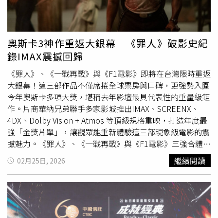
團》更強勢奪下最佳動畫長片，擊敗包括全球熱賣的迪士尼
強檔《動物方城市2》等超強勁敵。導演麥姬康（Maggie
Kang）與製片蜜雪兒王（Michelle L.M. Wong）也因此寫下
奧斯卡史上首位在最佳動畫長片類別中獲獎的「亞裔女性影
奧斯卡3神作重返大銀幕 《罪人》破影史紀
人」紀錄。作為Netflix歷史上觀看次數最高的電影，此片此
錄IMAX震撼回歸
前已橫掃金球獎、評論家選擇獎、美國製片人公會獎
（PGA），並狂攬素有「動畫界奧斯卡」之稱的安妮獎10項
《罪人》、《一戰再戰》與《F1電影》即將在台灣限時重返
大獎，如今抱回奧斯卡小金人可說實至名歸。影史首位在3
大銀幕！這三部作品不僅席捲全球票房與口碑，更強勢入圍
大影展拿下最佳導演的保羅湯瑪斯安德森（Paul Thomas
今年奧斯卡多項大獎，堪稱去年影壇最具代表性的重量級鉅
Anderson）。他的作品《一戰再戰》成為本屆奧斯卡最大
作。片商華納兄弟聯手多家影城推出IMAX、SCREENX、
贏家。（圖／達志／美聯社）而典禮上備受關注的，還有影
4DX、Dolby Vision + Atmos 等頂級規格重映，打造年度最
史首位拿下3大影展（柏林、坎城、威尼斯）最佳導演的保
強「金獎片單」，讓觀眾能重新體驗這三部現象級電影的震
羅湯瑪斯安德森（Paul Thomas Anderson）執導的政治驚
撼魅力。《罪人》、《一戰再戰》與《F1電影》三強合體，
悚片《一戰再戰》（License to Fight），該部作品也成為
涵蓋動作驚悚、政治懸疑及極速狂飆的熱血賽車，勢必再度
繼續閱讀
02月25日, 2026
本屆奧斯卡最大贏家，奪得包括最佳影片、最佳導演、最佳
掀起全台影迷的觀影熱潮。今年打破奧斯卡入圍紀錄、風光
改編劇本、最佳選角、最佳男配角和最佳剪輯6項大獎。而
提名16項大獎的《罪人》，由曾以《
黑豹
》席捲全球的金獎
最佳男配角西恩潘（Sean Penn）更是現今唯一一位在世的
名導萊恩庫格勒，攜手性感男神麥可·B·喬丹第五度合
「金滿貫」（坎城、威尼斯、柏林、奧斯卡）影帝。《
黑
作。電影不僅動用影壇最高規格的IMAX膠卷攝影機拍攝，
豹
》導演萊恩庫格勒（Ryan Coogler）的超自然動作恐怖片
麥可·B·喬丹更挑戰一人分飾風格截然不同的雙胞胎兄