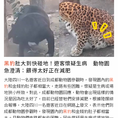
吸收的鈣鹽，從糞便中排掉。補充鈣最好的來源是牛奶，但
當，而忙內李定則熱愛玄學，當初比賽時幫Alex算塔羅牌，
念頭，那裡面大概會有五個負向畫面，然後只有一個正向的
台灣人多數有乳糖不耐症，因此多補充優格等乳製品，可以
問及是否會出道？答案竟是：「你會出道，但是你的團員都
畫面或念頭。當我們的大腦這麼頻繁的去找那五個負向的經
避開乳糖不耐症引起的腹瀉、腹脹等問題。醫籲過「這歲
會是動物。」恰巧與ARKis諾亞方舟的企劃方向不謀而合。
驗記憶，這樣5：1時間久了，就會心情不好，因為一直想到
數」就應進行篩檢 2觀念護腸道健康范泉山說，酒精不見
而8位成員分別代表，老鷹、鹿、獅子、北極熊、天鵝、
那些不舒服的，很像是月球繞地球的軌道繞繞繞繞繞，然後
得會致癌，但卻會加速人體新陳代謝，並產生有害的代謝產
蛇、豹和長頸鹿，團員們都認為Alex的老鷹相當傳神，彫秦
憂鬱了不開心了。那怎麼辦呢！我們來學習怎樣待在5：1的
物，而且無論酒精攝取多寡都一樣，這也是近年來飲食建議
認為Alex如老鷹般敏銳，可以很精準地看到每個人的狀態，
1這裡久一點，讓這個1長大。生活裡哈克很喜歡蒐集笑話蒐
多勸大家用「不喝酒」取代「少喝酒」的原因。而紅肉和燒
即使自己狀態不好也能馬上調整回來。搞笑的是，李定認為
集好笑的影片，打開檔案看見笑話重新溫習影片，就可以讓
烤等食物更是會促進人體製造過多的膽酸，有致癌危險。他
東翰平常吵吵鬧鬧的樣子，像極了很有領地意識的天鵝，會
這個1長大。另外更穩定又有力量的作法，就是感恩練習。
透露，我們看到許多罹患大腸癌的藝人名人，多和燒烤、菸
攻擊想侵犯領地的人類，讓東翰聞言哭笑不得。ARKis首場
既然因為負向偏誤所以大腦設計好了是5：1，那，我們來自
酒脫不了關係。在對民眾的衛生教育中，范泉山最常引用
專輯簽唱會，團員們火力全開，接連帶來〈Under the
己負責超帥氣的行動反過來變1：5，把正向的經驗透過每天
黑豹
肚大到快碰地！遊客懷疑生病 動物園
「垃圾桶理論」。我們的大直腸是身體末端，就像是人體的
future〉和〈末日有我〉兩首歌曲，滿場粉絲尖叫聲不斷，
一次兩次的感恩練習，一天兩天三天四天一直累積，用五倍
急澄清：餵得太好正在減肥
垃圾桶。有的垃圾桶出產的品質不好，很快就容易損壞，就
先前預告會化身「末日王子」的他們，也特別在簽唱會上進
的行動來每天持續反轉，到後來，這個練習已經是像是早上
是先天遺傳的大腸癌體質。而再好的垃圾桶用了50年以上，
行加冕儀式，為彼此戴上皇冠慶祝專輯《ARK》衝出好成
大陸四川一名遊客近日到成都動物園參觀時，發現園內的
黑
起來會洗臉刷牙般的每天自然的呼吸了。透過這樣的感恩練
總是會出問題，這就是為什麼他總是要患者年過50歲要進行
績。被問到8位王子誰最有王者風範，門面擔當的禾雁凱獲
豹
和金錢豹肚子都相當大，走路有些困難，懷疑是生病或場
習，我們很著地的安穩的把大腦訓練成創造快樂和喜悅的全
大腸直腸癌篩檢的原因。要維持人體垃圾桶長久使用，重點
得2票，隊長Alex拿下4票，而同樣有2票的Vin，被隊長Alex
地狹小所致。對此，成都動物園回應，動物會出現這樣的情
新中央處理器。〈五十秒超短版感恩練習手稿〉做一個深呼
是「你丟了什麼垃圾？」和「有沒有常刷洗垃圾桶？」如果
形容：「雖然同屬皇室成員，但Vin比較神秘，更像是另一
況是因為吃太好了，目前已經替牠們安排減肥。根據陸媒綜
吸，問自己：「今天，有沒有什麼是我感覺到被天地眷顧被
總是丟會黏垃圾桶的垃圾，垃圾桶很快就沾滿髒污，如果都
個神秘王國的王子，要比喻的話就像電影《
黑豹
》中的瓦干
合報導，大陸四川一名遊客近日在網路上發文，表示他們到
身旁的人照顧感覺到安心美好的時刻，是我想說聲謝謝
是乾爽易倒除的垃圾，或經常用纖維去清洗垃圾桶，垃圾桶
達一樣。」而時常忘東忘西的東翰，雖然也投Vin一票，但
成都動物園參觀時，發現園內的
黑豹
和金錢豹肚子都相當
的……」本文來源：《改變心理學》，究竟出版【延伸閱
當然可長保乾淨。（內容授權提供／常春月刊）【延伸閱
理由相當歪樓，「因為Vin姓黃…每次一起出門他都會先付
大。且動物們走路都有些困難，因此懷疑是生病或場地狹小
讀】你習慣記錄情緒嗎？ 研究：練習感恩有助提升幸福