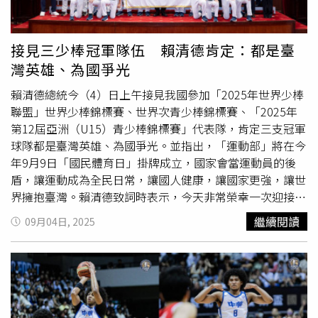
追查「慶祝柯克之死」的教師名單。共和黨籍眾議員克萊希
金斯（Clay Higgins）則公開主張，應永久禁止相關人士使
用社群平台；川普支持者勞拉魯默（Laura Loomer）更警
接見三少棒冠軍隊伍 賴清德肯定：都是臺
告，任何公開慶祝柯克死亡的人「都將付出被解雇的代
灣英雄、為國爭光
價」。佛羅里達州就有兩名教育人員因社群貼文被帶離教室
並接受調查，其中一名小學教師在文章中稱柯克之死是「第
賴清德總統今（4）日上午接見我國參加「2025年世界少棒
二好的訃告」。媒體界方面，MSNBC資深分析師馬修多德
聯盟」世界少棒錦標賽、世界次青少棒錦標賽、「2025年
因暗示柯克激烈言論可能導致暴力循環而遭解僱，隨後他在
第12屆亞洲（U15）青少棒錦標賽」代表隊，肯定三支冠軍
個人平台聲稱自己是「右翼媒體攻擊」的受害者。企業與職
球隊都是臺灣英雄、為國爭光。並指出，「運動部」將在今
業體育界也未能倖免，卡羅萊納
黑豹
隊解僱了一名通訊協調
年9月9日「國民體育日」掛牌成立，國家會當運動員的後
員，原因是他在IG上質疑「為何要為柯克哀悼」；達美航
盾，讓運動成為全民日常，讓國人健康，讓國家更強，讓世
空、美國航空則宣布，涉及相關爭議言論的員工已被停職或
界擁抱臺灣。賴清德致詞時表示，今天非常榮幸一次迎接三
面臨解僱。另有記者、護士、大學員工及消防員因類似貼文
支冠軍球隊，並宣布將請中華郵政為此難得的光榮時刻製作
繼續閱讀
09月04日, 2025
而遭調查或失去職務。報導也指出，共和黨人士過去對其他
紀念郵票與郵摺，感謝大家為比賽辛苦訓練。賴清德首先恭
政治暴力事件的反應，與目前的嚴厲打擊形成鮮明對比。例
喜臺北市東園國小少棒隊以7:0完封美國隊，勇奪「世界少
如2022年前議長南西裴洛西的丈夫遭遇襲擊時，部分共和
棒錦標賽」冠軍，是臺灣29年來再次抱回威廉波特冠軍。臺
黨政客曾在社群平台發文調侃，當時包括柯克在內的右翼人
中市中山國中棒球隊以8:1戰勝美國隊，拿下「世界次青少
士甚至呼籲釋放嫌犯。如今隨著柯克遇害後的清算行動擴
棒錦標賽」冠軍，也是中山國中棒球隊第4次奪冠，非常不
大，美國社會再度掀起關於言論自由、政治雙重標準與雇主
簡單。賴清德接著表示，U15國家代表隊柯邵捷主投7局無