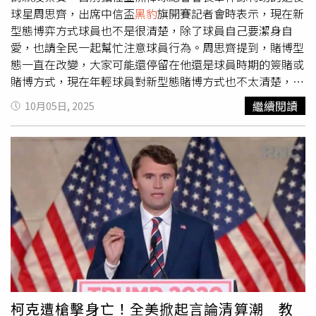
京人、
黑豹
與德州人等隊，2012年入選NFL明星賽。不過
球星周思齊，出席中信盃
黑豹
旗開賽記者會時表示，現在新
Ben也提出警告：「我給他的職涯與財務建議是：馬上去結
型態博弈方式球員也不是很清楚，除了球員自己要潔身自
紮。」他指出，自己因尺寸關係過去也經歷過不少狀況，
愛，也請全民一起幫忙注意球員行為。周思齊提到，賭博型
「有時候真的太大會造成困擾。」他強調，自己靠
態一直在改變，大家可能還停留在他還是球員時期的簽賭或
OnlyFans每月收入高達4萬至8萬美元（約新台幣128萬元至
賭博方式，現在年輕球員對新型態賭博方式也不太清楚，自
256萬元）不等，而選擇結紮讓他得以專注賺錢、避免麻
己也聽過有些球員可能不是賭線上的或是博弈遊戲，也搞得
繼續閱讀
10月05日, 2025
煩。此外，成人直播平台CamSoda也乘勢發出30萬美元
自己背債，所以叮囑年輕球員在博弈這件事拿捏要更有智
（約新台幣960萬元）邀請卡利爾擔任品牌大使。副總裁達
慧。另外也有匿名檢舉泰宇運動行銷公司引誘球員參與賭博
倫·派克（Daryn Parker）表示：「你能承受場上與場下的
及違法金流行為，該公司嚴正否認，對於球員是否也要慎選
衝擊，還能挺立面對，這正符合我們『自信不設限』（Big
經紀公司，周思齊回應：「有些事情防不慎防，只能從自身
Confidence）行銷活動的精神。」該活動主打男性自信、
開始做起。經紀公司挑選也不能百分百確定，這就是社會
正向與幽默的形象，卡利爾若接受合作，將參與多支輕鬆風
事，球員要有自覺，身為職業球員代價要付出很多心血訓
格的短片拍攝。對於這段訪談引發的爭議，海莉也於本週透
練、比賽、維持好狀態，成為職業球員已經不易，要成為優
過《TMZ》回應，表示自己並無意傷害前夫隱私：「我很尊
秀的、偉大的更加困難，如果球員自己沒重視或珍惜這份職
重我們之間的情感，也重視他的隱私。但這段1個半小時的
業，不會在這舞台闖出一片天。」周思齊也提到，自己引退
訪談內容，其實談了更多我們婚姻中的愛、成長與連結，只
時講過，請大家幫他注意小兄弟們（指母隊中信兄弟的後
是大家只截取了最爆炸的一句話來放大。」
輩），「大家很愛棒球，這些事情很難去控制，除了球員自
己注意，也希望每個球迷幫忙注意『小兄弟』。」
柯克遭槍擊身亡！全美掀起言論清算潮 教