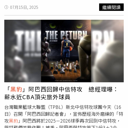
《爸爸去哪兒3》受到歡迎。有趣的是諾一比霓娜大兩歲，
繼續閱讀
07月15日, 2025
不過諾一在《熊貓月寶》中卻是演出弟弟，相當有趣。在電
影中，熊貓戲份相當多，甚至最後還出現了更兇猛的雲豹，
但是導演堅決只有兩隻熊貓依大小真熊貓演出，不用視效和
CG，希望從劉諾一與熊貓自然有機的互動，讓觀眾看到最
可愛純真的畫面。知名法國導演吉勒斯德麥斯崔，向來擅長
拍攝野生動物與年輕演員相互扶持，從2018年之後連續拍
攝了三部從青少年與動物有關的電影，像是《我與我的小
黑
豹
》《我與我的小白獅王》《小獅與灰狼的冒險》等片。這
次他遠赴四川拍攝《熊貓月寶》，描述12歲小男孩意外跌落
貓熊保護區，遇見熊貓月寶展開一連串冒險。電影難得一見
沒有使用CG的熊貓演出，預告片中也可以看到劉諾一與熊
貓的超萌互動，甚至劉諾一也成為當時戲裡戲外所有劇組人
「
黑豹
」阿巴西回歸中信特攻 總經理曝：
員中唯一可以擁抱熊貓的人。15歲劉諾一在演出這部電影之
薪水近CBA頂尖旅外球員
後，接受法國電視台訪問時也提到，自己不一定要繼承父親
的衣缽演戲，但希望能夠做保育動物相關的工作，因為演出
台灣職業籃球大聯盟（TPBL）新北中信特攻球團今天（16
《熊貓月寶》之後啟蒙了他愛護動物的精神，也是拍這部電
日）召開「阿巴西回歸記者會」，宣佈歷經海外磨練的「特
影沒有預期到的影響。《熊貓月寶》將於8月29日在台上
攻
黑豹
」阿巴西將於2025－2026球季再次回到中信特攻，
映。《熊貓月寶》熊貓和劉諾一感情渾然天成可愛又讓人感
與特務們並肩作戰！據悉，阿巴西與特攻簽下1份3＋2合