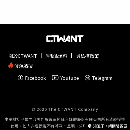
而今年則是他首次領銜演出。知名演員山繆傑克森打扮成美
國形象代表山姆大叔為表演開場，肯卓克身穿藍色球衣外套
和牛仔褲，並反戴黑色棒球帽站在汽車上登場，演唱未正式
發行的歌曲以及新專輯《GNX》中的歌曲〈squabble
up〉，沒想到山繆再度出現表示演出太吵、太魯莽了，
「拉瑪先生，你知道如何玩這場遊戲嗎？那就調整一下」。
接著肯卓克帶來〈HUMBLE.〉和〈DNA.〉等夯歌，60 位身
穿美國國旗配色藍、紅、白的舞群整齊劃一的舞步，畫面相
關於CTWANT
聯繫&爆料
隱私權政策
當震撼。演出中段特別嘉賓SZA出場，與肯卓克合唱排行冠
軍曲〈luther〉和電影《
黑豹
》（Black Panther）的歌曲
發燒熱搜
〈All The Stars〉，SZA絲滑的嗓音瞬間讓演出氣氛變得柔
Facebook
Youtube
Telegram
和，山繆再度出場說道：「這就是美國想要的，安靜又平
和，你快達成了，不要搞砸。」沒想到話還沒有說完，肯卓
克立刻帶來橫掃本屆葛萊美獎 5 項大獎的 Diss 神曲〈Not
Like Us〉，全場觀眾齊喊歌詞中的「A Minor」瞬間將熱度
炒到最高，而與肯卓克同樣在康普頓長大的網球天后Serena
© 2020 The CTWANT Company
Williams（小威廉絲）更驚喜出場伴舞，成為表演一大亮
本網站所刊載內容著作權屬王道旺台媒體股份有限公司所有或經授權
點。
使用，他人非經授權不許轉載、重製、公開播送或公開傳輸。
知道了，請關閉視窗