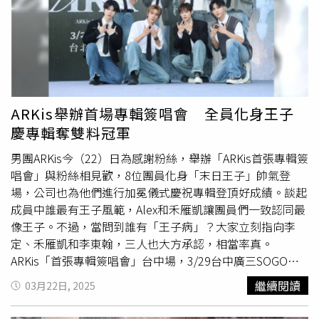
高。這項分析還發現了有8種飲食習慣和較低的結直腸癌發
的世界可是這個世代，人類明明現在就是站在食物鏈最上面
病率有關，包括1.維持健康飲食習慣、2.採取地中海飲食、
最頂端，連老鷹鯊魚獅子可能都要害怕被我們聰明的大腦製
3.採取全素食飲食、4.採取半素食飲食、5.採取全穀物飲
造出來的武器獵殺！所以照理說，當人類在演化之後變成了
食、6.大量攝食豆類食物、7.多喝牛奶、8.補充如鈣、鋅、
食物鏈上層的動物，應該要像是老鷹
黑豹
似的不隨便緊張不
鎂等微量元素和營養素，採取這些飲食習慣者，結直腸癌的
隨便害怕才對呀？！那為什麼會這樣？我們明明已經站在那
發生率明顯降低。防腸癌要多吃膳食纖維和鈣 醫：加速腸
個頂端位置，卻沒有那一個充滿自信自由自在不隨便緊張的
道蠕動、阻致癌物質形成防腸癌要多吃膳食纖維、鈣和優格
好狀態，還會這樣風吹草動就自動化的擔心害怕，那是因
ARKis舉辦首場專輯簽唱會 全員化身王子
等3種食物、少喝酒和吃紅肉？彰化基督教醫院肝膽腸胃科
為：在人類的歷史裡從食物鏈的中層移動到頂層的時間太
慶專輯奪雙料冠軍
主治醫師范泉山說，其實這早就是防腸癌的共識了。雖然便
短，改變的速度實在是飛快，但是人類的基因演化來不及反
秘不可以說是大直腸癌的發生原因，但是多補充膳食纖維可
男團ARKis今（22）日為感謝粉絲，舉辦「ARKis首張專輯簽
應，我們的身體還待在演化前的那些經驗記憶裡。原來是這
以加速腸道蠕動，減少腸道黏膜和糞便中的有害物質接觸，
唱會」與粉絲相見歡，8位團員化身「末日王子」帥氣登
樣！因為從中層往頂層的移動速度太快，因而基因的演化來
並且有助腸道好菌生長、保護腸道，確實有助降低腸黏膜病
場，公司也為他們進行加冕儀式慶祝專輯登頂好成績。談起
不及，所以就留在擔心害怕的負向偏誤這裡了。因為人類的
變的風險。為什麼補充鈣質和較少的大直腸癌有關？范泉山
成員中誰最有王子風範，Alex和禾雁凱讓團員們一致認同最
記憶停留在以為自己位於食物鏈的中間，所以必須時時處在
說，因為有研究發現，鈣有助於和食物中的致癌物結合後從
像王子。不過，當問到誰有「王子病」？大家立刻指向李
小心翼翼的防守狀態，於是我們的大腦只好一直用心的關注
腸道排除掉。過量攝取脂肪會促進膽酸的排泄，膽酸是由肝
定、禾雁凱和李東翰，三人也大方承認，相當率真。
那些負向的訊息，因為這樣才能夠保護家園獲得安全，這就
臟所製造，初級膽酸會和甘胺酸或牛磺酸鍵結合成結合型膽
ARKis「首張專輯簽唱會」台中場，3/29台中廣三SOGO，
是負向偏誤存在的主要原因。提高正向經驗的比例 透過感
酸，於小腸的位置促進脂肪的消化吸收。過多而未被回收的
中午12點接力登場。男團ARKis由Alex、Vin、伍承慶、禾雁
恩練習能做到在心理學的研究裡，我們的大腦會自動「想起
繼續閱讀
03月22日, 2025
膽酸會形成次級膽酸，在腸道和壞菌產生作用，會形成致癌
凱、李東翰、李定、黃崇峻、鄭彫秦8位成員組成，全團擁
負向經驗的次數」比上「想起正向經驗的次數」是5：1。也
的去氧膽酸，破壞大腸黏膜，而鈣就可以和膽酸結合成不可
有16張專業證照囊括4大領域，鄭彫秦、禾雁凱則是語言擔
就是說，打個比方，接下來五分鐘裡如果大腦一共跳出六個