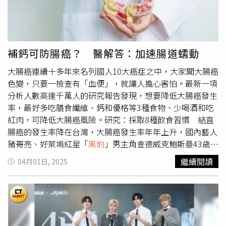
即使學習過程艱難，「第一次見到蒙語台詞完全看不懂。」
評？ 揭開「負向偏誤」有一個英文的心理學概念，很多人
他仍每日練習蒙語，搭配不同層次的情感表演，最終以流利
都看過聽過，叫做「negativity bias」負向偏誤。負向偏誤
的蒙語完成演出，「無論是語言或動作，都形成肌肉記
的意思就是，有五個人說你的好話、有一個人說你的壞話，
憶！」
你常常自動化的只認真記得那個壞話。也就是說，想像一
補鈣可防腸癌？ 醫解答：加速腸道蠕動
下，當你的FB、IG、社群媒體平臺上的留言裡，如果有五
大腸癌連續十多年來名列國人10大癌症之中，大家聞大腸癌
個好聽的留言但是有一個留言似乎不贊成不怎麼喜歡，那你
色變，只要一檢查有「血便」，就讓人擔心害怕。最新一項
晚上睡前就會想起那一個？你常常會不由自主的忽略前面五
分析人數高達千萬人的研究報告發現，想要降低大腸癌發生
個，而一直想起後面那個讓你不舒服的。negativity bias用
率，最好多吃膳食纖維、鈣和優格等3種食物、少喝酒和吃
白話來說，就是大腦的思考保衛安全系統，是大腦盡全力的
紅肉，可降低大腸癌風險。研究：採取8種飲食習慣 結直
去擔心害怕那些不好的事情終究會發生，進而能夠事前準備
腸癌的發生率降在台灣，大腸癌發生率年年上升，國內藝人
避開危險的大腦內建程式。為什麼會這樣，為什麼需要那麼
豬哥亮、好萊塢紅星「
黑豹
」男主角查德威克鮑斯曼43歲因
誇張的保衛安全呢？最主要的原因是因為生物演化的變化速
大腸癌去世等等，大家在新聞上看到那麼多人罹患大腸癌，
度太快。因為啊，在遠古時代，人類不是位於最高的食物鏈
繼續閱讀
04月01日, 2025
都很希望能預防大腸癌上身。而刊登在《美國醫學期刊》的
頂端，像老鷹、鯊魚、獅子、
黑豹
，都是屬於最上層最頂端
網路線上論文中，一項分析45篇回溯性研究的報告指出，飲
的。那些所有的最上層的動物牠們都有一個特徵，就是非常
食中如果攝入較高的總膳食纖維、鈣和優格攝取量，並且吃
放鬆非常有自信，因為只有牠吃別人的份。也就是說如果是
較低的酒精和紅肉，可以降低結腸癌發病率。這份報告蒐集
歸類在食物鏈的最頂端的動物，通常充滿自信而且自由自在
的45篇論文，共牽涉超過1千萬人以上，因此可參考價值頗
不隨便緊張。負向偏誤的主要原因 是腦袋跟不上快速變遷