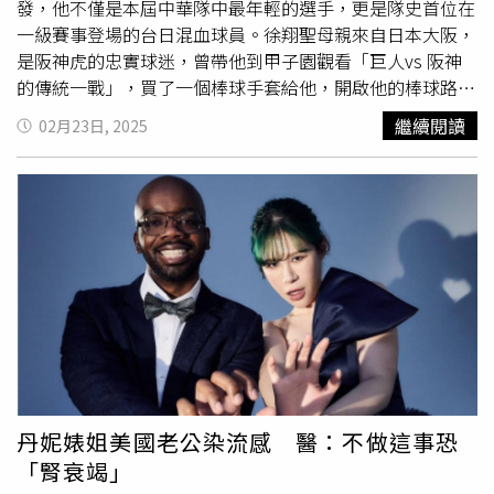
不帶錢包的個性滿有『王子感』的。」ARKis新專輯
發，他不僅是本屆中華隊中最年輕的選手，更是隊史首位在
《ARK》概念取材自諾亞方舟。（圖／林士傑攝）
一級賽事登場的台日混血球員。徐翔聖母親來自日本大阪，
是阪神虎的忠實球迷，曾帶他到甲子園觀看「巨人vs 阪神
的傳統一戰」，買了一個棒球手套給他，開啟他的棒球路。
徐翔聖2013年觀看了第三屆WBC中華隊的熱血表現後，決
繼續閱讀
02月23日, 2025
定轉戰棒球，並在國小五年級轉入福林國小接受訓練。進入
長安國中後，徐翔聖展現出色的棒球天賦，之後選擇就讀新
北市鶯歌工商。高中三年期間，他的直球球速從130公里進
步到151公里，幫助鶯歌工商拿下
黑豹
旗亞軍，兩度闖進木
棒聯賽四強，成為國內受矚目的年輕投手。畢業後，徐翔聖
投入日本職棒育成選秀，2023年被東京養樂多燕子以第一
指名選下，是首位在日職獲得指名的台灣應屆高中畢業生，
去年六月正式與養樂多簽約，開啟旅日生涯。本屆WBC是
徐翔聖首次加入成人國家隊參與國際賽事，首戰對西班牙投
1局，被敲1安打、1三振無失分，今晚將對戰的尼加拉瓜
隊，徐翔聖坦言對這支球隊沒有太多印象，但他強調：「雖
然對手比較陌生，但我有觀察他們最近的比賽內容，不能輕
丹妮婊姐美國老公染流感 醫：不做這事恐
敵，明天見招拆招。」家人今晚將在現場觀看，徐翔聖也期
「腎衰竭」
望能在親友面前繳出好表現。