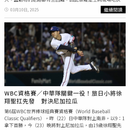
讀】沒家族史、飲食清淡仍罹癌！ 55歲女因「這項異常」
錢，身為一個王子，富有程度非常重要。」用獨有的幽默感
所致。對此，成都動物園回應，指出動物們會出現這樣的情
感、減少憂鬱心情不好怎排解？ 專家提ABC策略正視負面
繼續閱讀
03月10日, 2025
揪出腸癌公費大腸癌篩檢對象擴大！新春佳節也要「3多、3
逗樂全場。ARKis為彼此戴上皇冠慶祝專輯《ARK》好成
況，主要是因為吃得太好了，不是生病也不是場地狹小。目
情緒https://www.healthnews.com.tw/readnews.php?
少、3去」顧腸道
績。（圖／林士傑攝）首次的簽唱會，團員們難掩興奮心
前正在安排牠們減肥，會減少牛肉等食物的供應。消息一出
id=64726
https://www.healthnews.com.tw/readnews.php?
情，隊長Alex今天凌晨6點就起床，被稱讚說開全麥演唱，
也引起網友熱議，紛紛留言表示「貓咪貓肚胖了也這樣哈哈
id=64742
Alex也說：「因為是比賽出來的，在比賽時有訓練過。」被
哈哈哈」、「昨天剛去，嚇我一跳。所有動物都胖了，獅子
問到誰有偶包，李東翰爆料禾雁凱在化妝室有個王位，上台
老虎豹子河馬…一個個肚子都掉地上了」、「都看不出來是
前妝容一定要最完美。Alex也補刀說：「在化妝時坐姿很像
豹了」、「動物也要控制飲食呀」、「不道德的笑了，我以
王子。」黃崇峻跟進說李東翰對生活相當要求，李東翰只好
為是懷上了，結果是吃太胖，求牠多運動一下吧」。
自己招認：「我在家裡會點香氛蠟燭、聽音樂，就坐著休
息。」在被問到是否幻想自己是王子，他笑答：「我就是
啊」。ARKis化身「末日王子」讓粉絲不免好奇團內誰有
「王子病」？李定以3票奪冠、禾雁凱和李東翰各拿下1票，
李定笑說：「我真的滿需要大家照顧的，有時候喜歡鬧脾
WBC資格賽／中華隊關鍵一役！旅日小將徐
氣，所以非常貼切。」雁凱則是每次在梳化時，都會不斷和
翔聖扛先發 對決尼加拉瓜
造型師、髮型師反覆調整，龜毛程度連他自己都默認：「我
其實是王子病本人。」Vin爆料東翰出門都很依賴團員們，
第6屆WBC世界棒球經典賽資格賽（World Baseball
也常常要求團員做這個做那個，很有王子病。東翰也大方承
Classic Qualifiers），昨（22）日中華隊對上南非，以9：1
認，不忘稍稍為自己平反一下：「說到王子病，我這個出門
拿下首勝，今（23）晚將對上尼加拉瓜，由19歲徐翔聖先