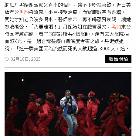
網紅丹妮婊姐幽默又直率的個性，讓不少粉絲喜歡，近日美
籍老公
黑豹
染流感，來台接受治療，而腎臟數字有點糟，一
問她才知老公沒多喝水，醫師表示，再不喝恐腎衰竭，讓她
怒嗆老公，「我要離婚！」丹妮婊姐在臉書發文，
黑豹
來台
時因流感病倒，看了兩家診所共4個醫師，還有去大醫院抽
血照X光，是一趟台灣醫療自費深度考察之旅。丹妮婊姐
說，「這一季美國因為流感而死的人數超過13000人，這數
字真的有夠驚人，會搞到這麼多人過世，除了因為美國人打
繼續閱讀
02月18日, 2025
流感疫苗的比例不高之外，再來就是大家都知道的，美國醫
療系統有多麼恐怖，最近有一個美國人在郵輪上得了流感，
治病後下船，帳單154萬台幣。」丹妮婊姐表示，「慶幸
黑
豹
是在台灣病倒，雖說都是自費，但小診所自費大概
1000，大醫院門診有做些檢查所以大概2900多，急診要
7200元，
黑豹
這樣大概花了12000多自費在看病。」至於為
何看4個醫師，丹妮婊姐說，「由於前三個醫生都有交代
黑
豹
，要多喝水，我都有翻譯，日常也都有說欸你要喝水，但
黑豹
就是覺得我很囉唆，我無論怎麼講，他都無動於衷。不
喝就是不喝。我真的很不想當囉嗦的老媽子。因為他的病情
完全沒有好轉，一直反覆發燒，我抓狂的帶著他奔到大醫院