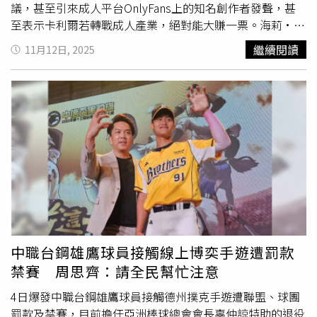
議，甚至引來成人平台OnlyFans上的知名創作者發聲，甚
至表示卡利爾若轉戰成人產業，絕對能大賺一票。海莉·卡
利爾在直播中語出驚人，相關發言迅速在社群平台掀起熱
繼續閱讀
11月12日, 2025
議。根據《每日郵報》（Daily Mail）與《TMZ》報導，海
莉在直播中直言：「這是最主要的原因……我愛他，但他就
像是全世界只有0.01%的人才會有的狀況。我們真的嘗試過
很多方法，包含諮商、就醫，甚至研究抽脂之類的選項，最
後還是沒辦法。」模特兒海莉·卡利爾（Haley Kalil）在直
播中坦言，與前夫離婚因尺寸太大影響性生活。海莉強調，
她與前夫的婚姻中曾有深厚的愛、共同成長與連結，而這些
內容在她的直播中也有被提到，只是未被外界完整關注。馬
特·卡利爾現年36歲，曾效力明尼蘇達維京人隊
（Minnesota Vikings）、卡羅萊納
黑豹
隊與休士頓德州人
隊，並曾入選明星賽。海莉則是2019年《運動畫刊》泳裝
特輯的模特兒，兩人婚姻維持約七年，於近年正式離婚。針
中職台鋼雄鷹球員接觸線上博奕手遊遭罰款
對女方的說法，除了引發網路熱議，甚至爆出成人平台
禁賽 周思齊：請全民幫忙注意
OnlyFans上的知名創作者「Girthmasterr」（本名Ben）親
自發聲。他表示，卡利爾若轉戰成人產業，絕對能大賺一
4日爆發中職台鋼雄鷹球員接觸德州撲克手遊遭聯盟、球團
票，「他絕對是大尺度拍攝的熱門人選。」卡利爾曾效力維
罰款及禁賽，目前擔任亞洲棒球總會會長辜仲諒特助的退役