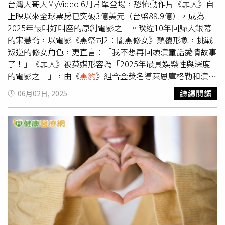
台灣大哥大MyVideo 6月片單登場，恐怖動作片《罪人》自
上映以來全球票房已突破3億美元（台幣89.9億），成為
2025年最叫好叫座的原創電影之一。暌違10年回歸大銀幕
的宋慧喬，以電影《黑祭司2：闇黑修女》顛覆形象，挑戰
叛逆的修女角色，更直言：「我不想再回頭演童話愛情故事
了！」《罪人》被英媒形容為「2025年最具娛樂性與深度
的電影之一」，由《
黑豹
》組合金獎名導萊恩庫格勒和演員
麥可·B·喬丹合作，兩人當年和飾演超級英雄「
黑豹
」的
繼續閱讀
06月02日, 2025
已故演員查德維克博斯曼因《
黑豹
》結下深厚情誼，麥可
·B·喬丹坦言此次在拍攝《罪人》過程中始終懷抱著「
黑
豹
」查德維克博斯曼的精神，「查德的影響力一直與我們同
在，甚至在《罪人》的拍攝現場也能感受到。」麥可·B·
喬丹此次在《罪人》挑戰一人分飾雙胞胎兄弟，他回憶在拍
攝初期做鏡頭測試時，還在摸索兩個角色的定位，「導演萊
恩庫格勒提醒我，查德當初如何詮釋《
黑豹
》裡的帝查拉，
他是如何完全投入那個角色，從頭到尾都沒有鬆懈。」麥可
·B·喬丹立刻領會：「我只說：『不用再說了。』從那一
刻起，我的表演就是在那份精神下完成的。」《黑祭司2：
闇黑修女》宋慧喬（左1）叛逆「黑化」再升級。（圖／台