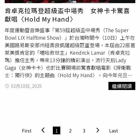
掛了門診，抽血照X光。」醫生看了報告腎臟數字有點糟，
肯卓克拉瑪登超級盃中場秀 女神卡卡驚喜
用英文問
黑豹
，「你有多喝水嗎?」丹妮婊姐說，「他一天
獻唱〈Hold My Hand〉
只多喝一口而已，一天喝不到300ml吧，我麻煩你用英文恐
嚇他，再不喝水就腎衰竭，對！請你用腎衰竭這個字！（備
年度運動暨音樂盛事「第59屆超級盃中場秀（The Super
註：吃這麼多藥物，一定要多搭配喝水才能排出毒素之類才
Bowl LIX Halftime Show）」於台灣時間今（10日）上午在
會邁向康復）。」丹妮婊姐表示，「
黑豹
聽完之後總算嚇
美國路易斯安那州紐奧良凱薩超級巨蛋登場，本屆由22座葛
到，回飯店後開始拿起礦泉水猛喝。這就是射手座男生，一
萊美獎肯定的「嘻哈救世主」Kendrick Lamar（肯卓克拉
定要一腳把他們踢進棺材才會掉淚。」丹妮婊姐冷回，不喝
瑪）擔任主秀，帶來13分鐘的精彩演出，流行天后Lady
沒關係，她不想囉嗦，老公腎衰竭過世她會把遺體運回美
Gaga（女神卡卡）也於比賽開場前驚喜獻唱電影《捍衛戰
國，「我就拿著我的綠卡在美國找一個愛喝水的猛男。」丹
士：獨行俠》的主題曲〈Hold My Hand〉，向今年元旦車
妮婊姐氣到跟朋友分享這故事，講完後稱「我要離婚」。朋
輛衝撞攻擊事件的罹難者致意。女神卡卡身穿全白禮服與寬
繼續閱讀
02月10日, 2025
友聽了笑說，「離婚原因是：老公不愛喝水哈哈。」
邊白帽，在紐奧良的波本街的街頭上以鋼琴自彈自唱
〈Hold My Hand〉，實力派的溫暖嗓音傳遞了希望與力
量，除了樂手與和聲合唱團以外，舞台周圍更圍繞著紐奧良
的警察與急救人員等，畫面溫馨感人。女神卡卡於比賽開場
前驚喜獻唱。（圖／環球音樂提供）肯卓克拉瑪曾於 2022
年與嘻哈教父德瑞博士、饒舌之神阿姆、史奴比狗狗以及靈
First
1
2
3
Last
魂R&B歌姬瑪麗布萊姬等人，一同登上超級盃中場秀演出，