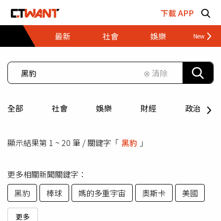
跳至主要內容區塊
下載 APP
最新
社會
娛樂
財經
⊗ 清除
全部
社會
娛樂
財經
政治
顯示結果第 1 ~ 20 筆 / 關鍵字「
黑豹
」
更多相關新聞關鍵字：
黑豹
棒球
媽的多重宇宙
奧斯卡
美國
更多