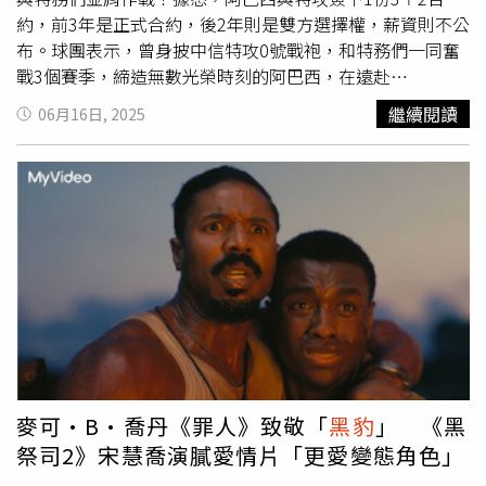
動。（圖／壹壹喜喜電影提《熊貓月寶》金馬影帝劉燁與真
約，前3年是正式合約，後2年則是雙方選擇權，薪資則不公
實兒子劉諾一首度在大銀幕一同演出。（圖／壹壹喜喜電影
布。球團表示，曾身披中信特攻0號戰袍，和特務們一同奮
提供）
戰3個賽季，締造無數光榮時刻的阿巴西，在遠赴
B.League（日本職業籃球聯賽）征戰1年後，帶著更成熟的
繼續閱讀
06月16日, 2025
技術、更沉穩的心態回到熟悉的舞台，與特務們一同迎接全
新挑戰！「我回來了！」依舊靦腆熟悉的笑容，帶著更多歷
練與信心，回到最初啟程的地方，阿巴西堅定地宣告回歸，
「很開心再度回到中信特攻，就像回到自己熟悉的家，感覺
很踏實、很有歸屬感，中信特攻對我來說不只是一支球隊，
而是像家人一樣的存在。在日本的時候，領隊Amy姊也常常
來看我比賽、幫我加油，感覺很溫馨，我在日本也學習到很
多，我想把這些經驗帶回來，和特攻一起更加進步，奪回失
去的榮耀。」針對合約內容，特攻總經理劉志威透露，「阿
巴西是和球團簽下3+2合約，後面兩年屬於雙方選擇權，未
來只要阿巴西仍有旅外念頭，且該聯賽對他也適合，球團絕
對持開放態度。」至於外界最關心的薪資，劉志威則不願透
麥可·B·喬丹《罪人》致敬「
黑豹
」 《黑
露，但強調「保證薪水接近CBA頂尖旅外球員的平均待
祭司2》宋慧喬演膩愛情片「更愛變態角色」
遇！」