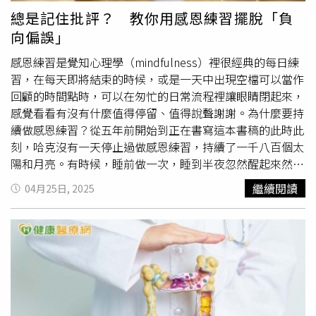
灣大哥大MyVideo提供）宋慧喬在驚悚片《黑祭司2：闇黑
總是記住批評？ 教你用感恩練習擺脫「負
修女》挑戰形象顛覆的「自由派修女」尤尼亞一角，為拯救
向偏誤」
被惡靈附身的少年展開一場禁忌驅魔儀式。為了詮釋這位抽
菸、講髒話、叛逆不羈的修女，宋慧喬特別拜訪真正的修女
感恩練習是覺知心理學（mindfulness）裡很經典的每日練
請益，對方笑說：「這是和我們完全不同的修女啊，得進電
習，在每天即將結束的時候，或是一天中出現空檔可以當作
影院看看到底是什麼新修女。」繼話題韓劇《黑暗榮耀》後
回顧的時間點時，可以在匆忙的日常流程裡讓眼睛閉起來，
再度「黑化」，宋慧喬直言：「那部戲讓我看見了以前從沒
感覺看看有沒有什麼值得停留、值得說聲謝謝。為什麼要持
見過的自己，覺得很興奮，演完後就不再想回頭去演愛情故
續做感恩練習？從五年前開始到正在書寫這本書稿的此時此
事了。」她甚至透露想挑戰「心理變態」一類的角色，「童
刻，哈克沒有一天停止過做感恩練習，持續了一千八百個太
話般的愛情故事就留給後輩們演吧！如果真的要再演愛情
陽和月亮。有時候，睡前做一次，睡到半夜忽然醒起來然後
劇，我會想演符合我年紀的、更貼近現實的愛情故事。」肖
想睡又睡不著的時候就再做一次練習，常常做到一半，不知
繼續閱讀
04月25日, 2025
戰為《射鵰英雄傳：俠之大者》苦練騎馬。（圖／台灣大哥
不覺之間就在長長的吐氣之後入睡了。我猜想會有讀者很想
大MyVideo提供）電影《射鵰英雄傳：俠之大者》由大陸超
問：「為什麼Gratitude practice感恩練習這麼一個外面那麼
人氣男星肖戰飾演男主角郭靖，肖戰感慨：「每個觀眾心中
多人在帶的活動，它的引導詞其實可以很簡短就像是『過去
都有一個郭靖，如何詮釋這個郭靖是最難的！」他為此默默
的二十四小時，有沒有什麼事情，是你回想起時想說謝謝
苦練騎馬、掌法、棍法、拳法和武打招式，力求將郭靖的武
的……』，這麼簡單的小活動為什麼哈克會想要連續一千八
藝展現得淋漓盡致，「正式開拍之前，每天跟著老師訓練了
百個日子每天堅持練習呢？」是啊，真的是一個好簡短的小
兩個多月，感覺那個時候的自己真的和郭靖一樣。」他更展
練習，但是它幾乎改變了我的生命。為什麼呢？下頭來說明
現了極高的敬業精神，堅持親自學習蒙語，拒絕使用配音，
一下哈克自己每天練習之後體會到的。為何我們總記住批