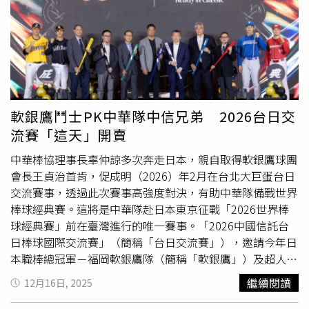
《罪人》（Sinner）則以16項提名創下入圍紀錄，最終收穫
弟，從造型、口音到肢體細節層層區隔，交出從影以來最瘋
最佳男主角、最佳原創劇本、最佳原創配樂與最佳攝影4項
狂、最具爆發力的代表作。《罪人》融合槍戰、驚悚與心理
大獎。潔西伯克利（Jessie Buckley，左）和麥可B喬丹
張力，打造出極具臨場感的觀影體驗，深受全球影迷與影評
（Michael B. Jordan）成為本屆奧斯卡影后和影帝。其中男
盛讚。此次台灣重映更同步推出IMAX與SCREENX版本，透
主角麥可B喬丹（Michael B. Jordan）更一舉封帝，擊退最
過超大畫幅與270度環繞視野，讓觀眾宛如親臨大戰前線，
近剛因嘲弄芭蕾舞及歌劇而聲譽受損的《橫衝直闖》男主
重新感受《罪人》的魔幻魅力。甫在英國電影學院獎橫掃多
「甜茶」提摩西夏勒梅（Timothée Chalamet）。影后則由
項大獎、被視為奧斯卡熱門競爭者的《一戰再戰》，同樣強
軟銀鷹鬥士PK中華隊中信兄弟 2026台日交
《游牧人生》導演趙婷的《哈姆奈特》（Hamnet）女主潔
勢回歸。電影由保羅湯瑪斯安德森執導，集結李奧納多狄卡
流賽「這天」開賣
西伯克利（Jessie Buckley）摘下。另一方面，《水底情
皮歐、西恩潘、班尼西歐岱托羅三位影帝級卡司，交織出一
深》導演吉勒摩戴托羅（Guillermo del Toro）的《科學怪
段結合政治陰謀、父女親情與革命信念的高張力故事。李奧
中華棒協理事長辜仲諒多次奔走日本，親自取得軟銀鷹球團
人》（Frankenstein）獲得最佳服裝設計、妝髮設計及美術
納多在片中化身鐵漢老爸，為了守護女兒被迫重返戰場，與
會長王貞治首肯，促成明（2026）年2月在台北大巨蛋台日
設計3項技術獎；在新銳恐怖片導演札克克瑞格（Zach
西恩潘展開長達16年的對峙，為電影收穫13項奧斯卡提
交流賽事，透過此次賽事高強度對決，有助中華隊備戰世界
Cregger）的《凶器》中，飾演令人寒毛直豎的邪惡女巫的
名。此外，由「不老男神」布萊德彼特主演的《F1電影》，
棒球經典賽。這將是中華隊赴日本東京征戰「2026世界棒
艾美麥蒂根（Emmy Madigan）勇奪最佳女配角；挪威神導
以賽道實景拍攝成功掀起全球賽車熱潮。電影不僅奪下
球經典賽」前在臺灣進行的唯一賽事。「2026中國信託台
尤沃金提爾（Joachim Trier）的代表作《情感的價值》
BAFTA最佳音效獎，更入圍奧斯卡4項大獎；小布親自上
日棒球國際交流賽」（簡稱「台日交流賽」），邀請今年日
（Affeksjonsverdi）則成功拿下最佳國際影片。第98屆奧斯
陣，在時速300公里下實拍賽道畫面，讓觀眾腎上腺素爆
本職棒總冠軍－福岡軟銀鷹隊（簡稱「軟銀鷹」）及超人氣
卡金像獎得獎名單：最佳影片：《一戰再戰》最佳導演：保
發，被封為「大銀幕必看神作」。三大熱門電影即將在台重
球隊－北海道日本火腿鬥士隊（簡稱「鬥士」）訪臺，預計
繼續閱讀
12月16日, 2025
羅湯瑪斯安德森《一戰再戰》最佳男主角：麥可B喬丹《罪
映：台北美麗華影城將於2月26 日至3月3日，全台獨家重映
2026年2月25日至2月28日在台北大巨蛋與中華隊、中信兄
人》最佳女主角：潔西伯克利《哈姆奈特》最佳男配角：西
IMAX版《罪人》與《一戰再戰》，購票即可獲得 IMAX 版海
弟棒球隊（簡稱「中信兄弟」）等球隊切磋交流。2026年