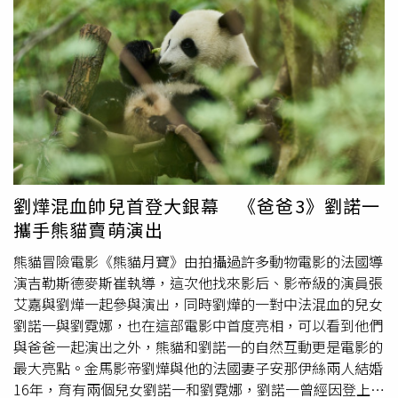
要養分。像是國科會吳誠文主委，以前是臺南巨人少棒的王
也將回歸中華男籃代表隊效力。可惜的是，剛在CBA奪冠的
牌投手，在1971年拿下威廉波特世界冠軍，是大家的前
「齊天大聖」林秉聖，以及謝亞軒、林正都因傷勢狀況遭忍
輩。此外，以前兄弟象的王牌－「假日飛刀手」陳義信將接
痛割愛。至於PLG職籃連2屆年度MVP得主「夜王」盧峻
任原民會副主委；新任數發部林宜敬部長以前也是臺大棒球
翔，也因先前隨母隊領航猿參加BCL賽事導致腳踝受傷，同
隊的校隊選手。賴清德表示，這些年臺灣的體育表現一次又
樣將缺席這次亞洲盃。中華籃協公布本屆亞洲盃16人培訓選
一次創下紀錄，展現臺灣人的精神與韌性，也帶給國人感動
手名單如下：後衛：陳盈駿、林庭謙、高錦瑋、賀博、陳又
和自信。未來政府會繼續投入，扎根基層和社區，讓運動成
瑋、關達祐；前鋒：劉錚、阿巴西、賀丹、馬建豪、胡瓏
為全民的日常，讓國人健康，讓國家更強，讓世界擁抱臺
貿、周桂羽、蔡宸綱中鋒：高柏鎧、陳冠全、曾祥鈞
灣。訪賓一行由中華民國棒球協會理事長辜仲諒、東園國小
少棒隊總教練賴敏男、中山國中棒球隊總教練藍文權以及二
劉燁混血帥兒首登大銀幕 《爸爸3》劉諾一
重國中青少棒隊總教練邱耀宇率領，教育部次長張廖萬堅、
攜手熊貓賣萌演出
體育署署長鄭世忠及立法委員吳沛憶等陪同，前來總統府晉
見總統，總統府副秘書長何志偉也在座。
熊貓冒險電影《熊貓月寶》由拍攝過許多動物電影的法國導
演吉勒斯德麥斯崔執導，這次他找來影后、影帝級的演員張
艾嘉與劉燁一起參與演出，同時劉燁的一對中法混血的兒女
劉諾一與劉霓娜，也在這部電影中首度亮相，可以看到他們
與爸爸一起演出之外，熊貓和劉諾一的自然互動更是電影的
最大亮點。金馬影帝劉燁與他的法國妻子安那伊絲兩人結婚
16年，育有兩個兒女劉諾一和劉霓娜，劉諾一曾經因登上