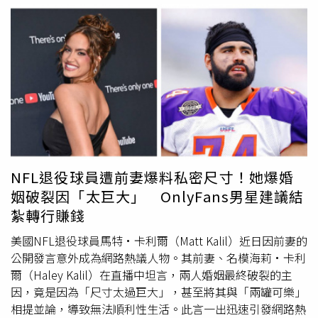
恩潘《一戰再戰》最佳女配角：艾美麥蒂根《凶器》最佳原
報；秀泰影城將於 3 月 6 日起重映《F1電影》、《罪人》
適逢中國信託60週年，中信銀行爭取此次交流賽逾5萬張門
創劇本：《罪人》最佳改編劇本：《一戰再戰》最佳選角
與《一戰再戰》，提供SCREENX、4DX 等多種規格；國賓
票提供中信卡友優先購票。首場賽事將由中信兄弟、軟銀鷹
（新增獎項）：《一戰再戰》最佳動畫長片：《Kpop獵魔
影城、內惟藝術中心也將於3月13日起放映多部奧斯卡入圍
打頭陣「中國信託60週年紀念試合」。台日交流賽門票將在
女團》最佳美術設計：《科學怪人》最佳攝影：《罪人》最
作品。預售詳情請洽各大影城。
12月23日中午12時開賣，憑中國信託信用卡（VISA、
佳服裝設計：《科學怪人》最佳剪輯：《一戰再戰》最佳妝
Mastercard、JCB）及簽帳金融卡，可於拓元售票系統優先
髮設計：《科學怪人》最佳音效：《F1電影》最佳視覺效
購票。台日交流賽啟售記者會今（16）日舉行，中華民國棒
果：《阿凡達：火與燼》最佳原創配樂：《罪人》最佳原創
球協會理事長辜仲諒、中華職棒大聯盟會長蔡其昌及中信銀
歌曲：Golden《Kpop獵魔女團》最佳紀錄片：《無名小卒
行董事長陳佳文共同宣告賽事啟動，軟銀鷹球團執行董事大
對抗普丁》最佳國際影片：《情感的價值》（挪威）最佳動
脇満朗以及鬥士球團代理總經理木田優夫亦跨海出席。
畫短片：《The Girl Who Cried Pearls》最佳紀錄短片：
「2025中信盃臺日高中棒球對抗賽」，邀請日本甲子園參
NFL退役球員遭前妻爆料私密尺寸！她爆婚
《孩子的空睡房》最佳實景短片（並列）：《The
與學校組成的北海道、九州兩支聯隊訪臺，對戰今年中信盃
姻破裂因「太巨大」 OnlyFans男星建議結
Singers》、《Two People Exchanging Saliva》
黑豹
旗冠軍桃園市平鎮高中及亞軍宜蘭縣羅東高工。12月
紮轉行賺錢
25日至12月27日假新北市新莊棒球場舉行，六場賽事免費
入場，進場觀賽有機會抽中漢來日月行館住宿券、
美國NFL退役球員馬特·卡利爾（Matt Kalil）近日因前妻的
Nintendo Switch 2、中信兄弟簽名球衣等獎品，中信兄弟
公開發言意外成為網路熱議人物。其前妻、名模海莉·卡利
應援團及Passion Sisters貴貴、林可、波波、盈瑩等16位啦
爾（Haley Kalil）在直播中坦言，兩人婚姻最終破裂的主
啦隊女孩亦將到場應援，更多活動資訊詳見中信盃
黑豹
旗官
因，竟是因為「尺寸太過巨大」，甚至將其與「兩罐可樂」
方Facebook粉絲專頁及Instagram帳號。
相提並論，導致無法順利性生活。此言一出迅速引發網路熱