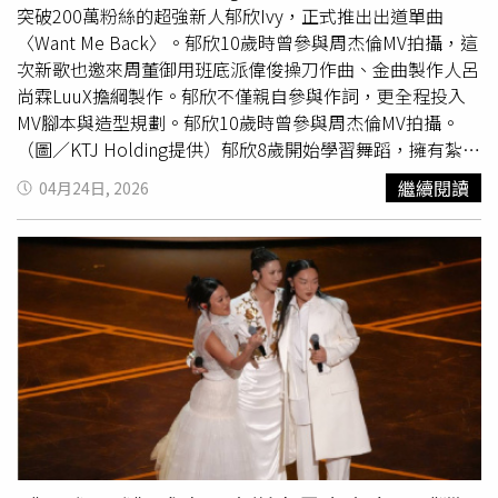
及各項全國性賽事，同時招收新血延續科班制度，讓多年來
突破200萬粉絲的超強新人郁欣Ivy，正式推出出道單曲
建立的人才培育系統不中斷。他指出，在正式轉移完成前，
〈Want Me Back〉。郁欣10歲時曾參與周杰倫MV拍攝，這
球隊仍將以穀保家商名義出賽，預計明年5月底至6月初前都
次新歌也邀來周董御用班底派偉俊操刀作曲、金曲製作人呂
不會更名。因此，明年的全國高中棒球聯賽木棒組，極可能
尚霖LuuX擔綱製作。郁欣不僅親自參與作詞，更全程投入
成為「穀保家商」最後一次以原隊名征戰全國賽場，也為32
MV腳本與造型規劃。郁欣10歲時曾參與周杰倫MV拍攝。
年隊史畫下句點。目前穀保家商也正代表新北市參加玉山盃
（圖／KTJ Holding提供）郁欣8歲開始學習舞蹈，擁有紮實
全國青棒錦標賽，持續為冠軍而戰。談到這塊青棒老招牌即
街舞底子，曾與Jay Park及人氣男團TWS合作舞蹈影片，今
繼續閱讀
04月24日, 2026
將告別歷史，蔡明堂坦言十分不捨，但強調真正重要的是棒
年7月即將滿20歲的她感性表示：「謝謝粉絲陪伴我成長，
球文化與訓練體系能否延續。他表示，未來即使換上三重高
這是我送給大家的成年禮。要將〈Want Me Back〉這首作
中隊名，象徵榮耀與傳統的「穀保藍」仍將保留於新球衣設
品作為送給自己與粉絲的成年紀念禮。〈Want Me Back〉
計中，教練團也會持續精進訓練內容，希望讓外界一眼就能
MV視覺以「狩獵系」魅力為核心，郁欣以金髮
黑豹
造型強
看出這支球隊與穀保家商的歷史連結。此外，蔡明堂也透
勢登場，象徵帶有攻擊性與致命吸引力的舞台存在。」郁欣
露，不排除於今年底舉辦最後一屆穀保家商棒球隊OB賽，
也表示，能在創作過程中獲得極大的空間，幾乎參與每一個
邀請歷屆校友返校相聚，共同見證一個時代的落幕。未來球
製作環節，將喜歡的元素與風格完整融合。她也坦言，過程
隊雖然換上新校名，但原班人馬與球隊文化將盡可能完整保
中面對許多首次接觸的挑戰，在嘗試與溝通中累積經驗，並
留，延續穀保棒球多年累積的精神資產。穀保家商多年來與
逐步學習做出關鍵決定。從舞蹈出發延伸至完整創作。
平鎮高中、高苑工商及南英商工並列台灣高中棒球傳統四
強，更有「北穀保、南高苑」美名，是國內最重要的青棒人
才搖籃之一。歷年培育出的旅外好手包括林昱珉、王彥程、