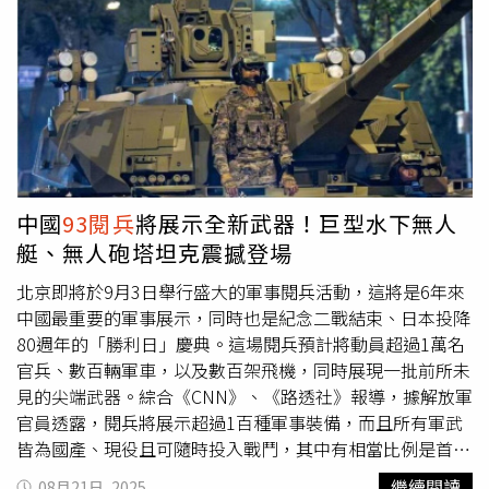
裁國家，威脅台灣及東亞和平穩定，歷來出席者多與「一帶
一路」計畫掛鉤，而非民主國家元首，國民黨人士若赴會，
無異於替中共軍事霸權背書。邱志偉痛批，國民黨人士若執
意赴中「舔共」，就是為中國軍事霸權按讚，嚴重傷害台灣
人民感情，他直言，這種行為等同認同中國武力，極為可
恥，已近乎叛國，應受法律制裁。
中國
93閱兵
將展示全新武器！巨型水下無人
艇、無人砲塔坦克震撼登場
北京即將於9月3日舉行盛大的軍事閱兵活動，這將是6年來
中國最重要的軍事展示，同時也是紀念二戰結束、日本投降
80週年的「勝利日」慶典。這場閱兵預計將動員超過1萬名
官兵、數百輛軍車，以及數百架飛機，同時展現一批前所未
見的尖端武器。綜合《CNN》、《路透社》報導，據解放軍
官員透露，閱兵將展示超過1百種軍事裝備，而且所有軍武
皆為國產、現役且可隨時投入戰鬥，其中有相當比例是首次
公開的新型武器。採用無人砲塔、配備飛彈防禦及反無人機
繼續閱讀
08月21日, 2025