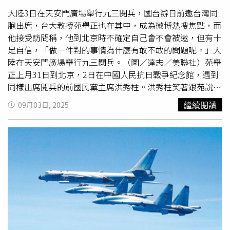
烈，也要先經過民進黨批准？這不僅是對人民言論自由的箝
對當前的中美關係狀況不滿」，因此在川普任內雙邊關係
域安全，並鞏固陸地防禦」，「我們決心確保在此之前，不
制，更是對歷史真相的壓抑。洪秀柱再度強調，此次行程完
大陸3日在天安門廣場舉行九三閱兵，國台辦日前邀台灣同
「比多年來任何時候都更強健」的說法只是「空話」。他進
會因忽視戰爭而危及未來的和平，這就是我們加大對烏克蘭
全合法合規，她個人並非《兩岸人民關係條例》所規範的現
胞出席，台大教授苑舉正也在其中，成為微博熱搜焦點，而
一步指出，「所有美國武器系統，以及其盟友的武器，都是
軍事援助的原因。」他還宣布，英國已將價值10億英鎊的凍
職公務或軍方人員，同時離開立法院副院長之職也已十年，
他接受訪問稱，他到北京時不確定自己會不會被邀，但有十
以遏制中國為目標」。因此，他認為，華府聲稱將在印太地
結俄羅斯資產轉化為軍援，提供給烏克蘭，「某種程度上，
且並無任何所謂的「合作行為」。政府卻硬要打壓百姓、隨
足自信，「做一件對的事情為什麼有敢不敢的問題呢。」大
區「以實力而非對抗來實現威懾」，「完全不可能說服1個
就像是把普丁的黑錢連本帶利送還給他。」
意貼標籤，反倒迴避了一個根本事實——中華民國是抗戰的
陸在天安門廣場舉行九三閱兵。（圖／達志／美聯社）苑舉
對美國高度不信任的中國。」
戰勝國，台灣光復正是抗戰勝利的直接成果。洪秀柱說，更
正上月31日到北京，2日在中國人民抗日戰爭紀念館，遇到
諷刺的是，民進黨一再以「終戰」掩飾「抗戰」，刻意淡化
同樣出席閱兵的前國民黨主席洪秀柱。洪秀柱笑著跟苑說，
台灣重歸故土的歷史根源。這不僅是歷史錯置，更是自我矮
「準備被批判吧！」苑回，「我沒那麼重要，你比較重
繼續閱讀
09月03日, 2025
化。民進黨政府若真有自信，就應該正視抗戰史實，勇敢拿
要。」據《環球時報》報導，苑舉正指出，他覺得太有趣
回屬於我們自己的歷史話語權，而不是一味崇洋媚外，接受
了，因為2人都不知道對方的到來，他跟洪秀柱很熟，在台
外國人對歷史的解讀。洪秀柱表示，也有人質疑：十年前她
灣都各忙各的很少見面。被問到出席閱兵的感受時，苑舉正
參選總統時，反對參加閱兵，為何如今親身出席？她要說，
提到，他最初沒被通知，有人間接問他有沒有興趣，他到北
兩岸局勢早已180度轉變。十年前是兩岸大交流的時代，有
京不確定自己是不是百分百受邀，但他有自信一定會被邀。
所「和」也有所「爭」。爭的，是中國的代表權；有意見
苑舉正指出，他不是軍事專家和軍事迷，只當過2年兵，他
的，是對日抗戰的話語權。如今，民進黨政府不僅放棄中國
滿期待看到儀隊和新裝備，希望看到軍威壯盛。至於有人問
代表權，甚至連台灣光復所依憑的抗戰勝利，也被矮化為
他怎麼敢來，苑舉正說，「我做一件對的事情為什麼有敢不
「戰敗國的終戰紀念」。面對這樣的現實，難道我們還能沉
敢的問題呢。」苑舉正也表示，爸爸在1939年參加過抗
默嗎？洪秀柱表示，對比之下，大陸在過去十年間，對於由
戰，父親派一個小隊帶弟兄繞過山路，取得「梁山殲滅戰」