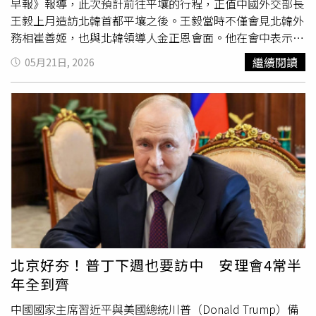
早報》報導，此次預計前往平壤的行程，正值中國外交部長
王毅上月造訪北韓首都平壤之後。王毅當時不僅會見北韓外
務相崔善姬，也與北韓領導人金正恩會面。他在會中表示，
在國際局勢動盪之際，北京與平壤應共同維護彼此的安全與
繼續閱讀
05月21日, 2026
發展利益，並在重大國際議題上加強協調合作。在《韓聯
社》這項報導發布前，習近平才分別與美國總統川普
（Donald Trump）以及俄羅斯總統普丁（Vladimir Putin）
舉行峰會。另一方面，塞爾維亞總統武契奇（Aleksandar
Vucic）也預計將於5月24日至28日訪問中國。若此次訪朝行
成真，將是習近平第2次訪問北韓，據悉他上一次造訪是在
2019年。而金正恩則是在去年9月剛訪問北京，當時他與習
近平及普丁共同出席了中國的
93閱兵
活動。對此，南韓總統
辦公室發表聲明稱，正「密切關注相關動向」，並期望中國
能在朝鮮半島相關議題上「發揮建設性作用」。作為北韓最
主要的經濟與政治夥伴，中國一直努力與平壤恢復自新冠疫
情後鬧僵的雙邊關係。近幾個月，中國已恢復直飛平壤的航
北京好夯！普丁下週也要訪中 安理會4常半
班以及客運列車服務。不過，北韓疫情後的重新開放政策仍
年全到齊
具選擇性，至今僅開放俄羅斯旅客。在平壤於2020年關閉
邊境前，中國公民一直是北韓最大外國旅客來源。在20日習
中國國家主席習近平與美國總統川普（Donald Trump）備