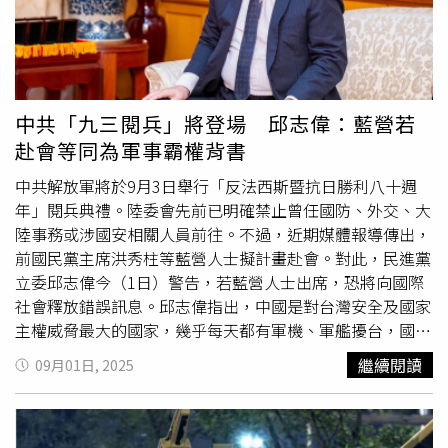
中共「九三閱兵」將登場 邱志偉：藍營若
赴會等同為軍事霸權背書
中共解放軍將於9月3日舉行「反法西斯暨抗日勝利八十週
年」閱兵典禮。陸委會先前已明確禁止曾任國防、外交、大
陸事務或涉國安相關人員前往。不過，近期媒體報導傳出，
前國民黨主席洪秀柱等藍營人士擬計畫赴會。對此，民進黨
立委邱志偉今（1日）警告，若藍營人士出席，恐將向國際
社會釋放錯誤訊息。邱志偉指出，中國是對台灣安全及國家
主權威脅最大的國家，幾乎每天都有軍機、軍艦擾台，國防
部必須時時因應。此時國民黨前主席及該黨人士卻前往觀禮
繼續閱讀
09月01日, 2025
九三閱兵，看中共耀武揚威，不僅自貶國格，更形同向敵人
稱臣。他進一步質疑，藍營人士完全敵我不分。閱兵典禮主
要是展示武力，參加就等同對中國武力予以肯定。中國是獨