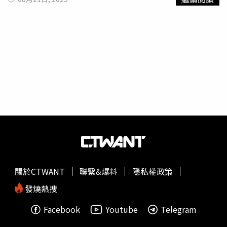
裝置的新型坦克。（圖／翻攝自《新華社》）外界預期這些
武器將包括高超音速飛彈系統、巨型水下無人艇、定向能量
武器（directed-energy weapon，例如電漿武器、雷射武
器、電磁武器、粒子束武器等）、電子干擾系統、防空與反
導技術及多款戰略飛彈。此外，還有無人機及機器狼編隊、
為中國航母提供保護的預警機，以及採用無人砲塔、配備飛
彈防禦及反無人機裝置的新型坦克和其它先進軍卡。這場約
70分鐘的閱兵將在天安門廣場舉行，共設有45個方陣，並
由中國國家主席習近平檢閱，同時有多位外國領導人出席，
其中包括俄羅斯總統普丁（Vladimir Putin）。這將是繼
2015年後，中國第2次以「抗戰勝利」為主題舉行的國際性
閱兵；而普丁在2015年閱兵時亦曾到場。巨型水下無人
艇。（圖／翻攝自《新華社》）上一次的二戰閱兵有超過
1.2萬名士兵參與，包括來自俄羅斯、白俄羅斯、蒙古、柬
關於CTWANT
聯繫&爆料
隱私權政策
埔寨等國的軍人，還有來自台灣、曾為中華民國軍隊作戰的
老兵。當時許多西方領導人選擇缺席，以免被解讀為支持中
發燒熱搜
國軍力的展現，而日本首相安倍晉三也因為閱兵主題敏感而
Facebook
Youtube
Telegram
拒絕出席。外國來賓則包括前德國總理施羅德（Gerhard
Schröder）以及前英國首相布萊爾（Tony Blair）。據悉，