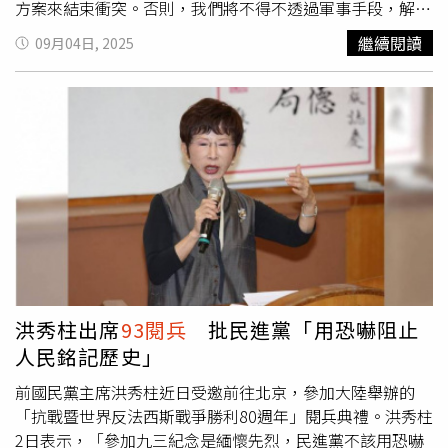
打擊行動」、「聯合封鎖行動」以及「聯合登島作戰行
（George H. W. Bush Foundation for U.S.-China
方案來結束衝突。否則，我們將不得不透過軍事手段，解決
動」。對此，周波表示，實現與台灣統一的方式「並不完全
Relations）資深研究員、哈佛大學亞洲中心（Harvard
所有問題。」普丁重申，俄羅斯絕不會放棄已經佔領的烏克
繼續閱讀
09月04日, 2025
取決於我們，更多取決於台灣當局」。他補充：「我們仍然
University Asia Centre）研究員李成賢（Seong-Hyon
蘭東部頓巴斯（Donbas）地區。他再次要求烏克蘭不得尋
對和平統一抱持希望，並且具備最大的誠意，因為這毫無疑
Lee）也在8日的文章中指出，那些因北京、平壤與莫斯科
求加入北約（NATO），並停止對俄裔族群的歧視，這些正
問符合中國大陸的利益。」周波也呼籲華府更清楚表態，支
尚未正式結盟，而不理會3國關係的人，「忽視了這個深度
是俄羅斯當初發起戰爭的理由。他也暗示，未來即使達成和
持台灣「在九二共識的框架下與大陸保持溝通」，也就是承
合作夥伴關係的實質意涵。」李成賢續稱：「上週的峰會與
平協議，西方的安全保障也不會涵蓋頓巴斯地區，因為當地
認只有1個中國。與此同時，五角大廈報告評估了解放軍反
閱兵，是中國戰略姿態重大轉變的公開表現：一種對西方的
居民已經「選擇」加入俄羅斯，也就是莫斯科在俄軍佔領當
腐行動對其戰備狀況的影響，指出過去不當的裝備採購行為
『心理脫鉤』。北京已認定，與華盛頓的戰略和解不再可
地後舉行的爭議性公投。上個月，川普在阿拉斯加
曾導致「能力缺口」。這場反腐行動在領導層更迭之際，
行，並正在積極追求新的世界秩序。」他還將習近平、普丁
（Alaska）接待普丁，替他打破了國際孤立狀態，並試圖說
「造成了組織優先順序的不確定性，以及這些優先順序缺乏
與金正恩組成的「三巨頭」，稱為「這一新姿態的硬實力核
服普丁與烏克蘭總統澤倫斯基（Volodymyr Zelensky）會
延續性」。不過，報告也補充，這些變化「可能為未來解放
心。」習近平在93大閱兵上，接待金正恩與普丁。（圖／達
面。對此，普丁也解釋：「我從未排除這樣的可能性，但是
軍的長期整體改善奠定基礎。」年度報告指出，北京與莫斯
志／美聯社）李成賢警告：「華盛頓及其盟友最危險的錯
否有意義？我們拭目以待。」他補充，若要有成果，會議就
科持續深化關係，可能「源於雙方共同對抗美國的利益」，
誤，是誤判這一挑戰的性質。一直糾結在這些國家缺乏正式
需要充分準備，並指出澤倫斯基隨時可以前往莫斯科見他。
但同時也強調，彼此間的相互不信任削弱了合作程度。該報
結盟，無異於準備應對一場新的戰爭。真正的威脅是運作於
然而烏克蘭外長立即回應稱，此說法是「明知不可接受」的
洪秀柱出席
93閱兵
批民進黨「用恐嚇阻止
告發布的數週前，美國亦公布了新版《國家安全戰略》
國際法縫隙之中，一個靈活、可適應的合作網路，善於利用
提議。澤倫斯基則持續強調普丁拒絕會面的態度，藉此呼籲
人民銘記歷史」
（National Security Strategy，NSS），新版NSS同樣在週
模糊空間來否認結盟關係。」然而，約翰霍普金斯高級國際
川普對俄羅斯加強制裁並提升烏克蘭的防禦能力。俄羅斯自
五低調發布，內容較少聚焦中國，而更著重國內議題，以及
研究學院（Johns Hopkins School of Advanced
2022年2月全面入侵烏克蘭以來，戰火持續延燒。同日稍
前國民黨主席洪秀柱近日受邀前往北京，參加大陸舉辦的
政府所稱的「門羅主義川普推論」（Trump Corollary to
International Studies）亨利·季辛格全球事務中心
晚，川普在白宮接待8月剛當選的波蘭總統納夫羅茨基
「抗戰暨世界反法西斯戰爭勝利80週年」閱兵典禮。洪秀柱
the Monroe Doctrine），也就是強調西半球的戰略重要
（Henry A. Kissinger Center for Global Affairs）訪問學者
（Karol Nawrocki）時告訴記者，俄羅斯領導人「知道我在
2日表示，「參加九三紀念是緬懷先烈，民進黨不該用恐嚇