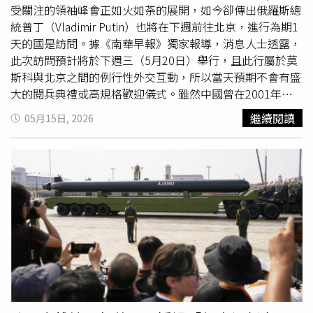
普會後發布的聯合聲明中，中俄雙方重申反對針對平壤的外
受關注的領袖峰會正如火如荼的展開，如今卻傳出俄羅斯總
部施壓，包括孤立政策、經濟制裁、軍事施壓以及其他對北
統普丁（Vladimir Putin）也將在下週前往北京，進行為期1
韓造成安全威脅的方式。報導補充，川普在首個總統任期內
天的國是訪問。據《南華早報》獨家報導，消息人士透露，
曾與金正恩舉行3次峰會，當時主要聚焦於平壤的核武發展
此次訪問預計將於下週三（5月20日）舉行，且此行屬於莫
問題，並持續對進一步交流持開放態度。川普上週結束北京
斯科與北京之間的例行性外交互動，所以當天預期不會有盛
行程後曾透露，他在訪中期間持續與金正恩保持聯繫，並再
大的閱兵典禮或高規格歡迎儀式。雖然中國曾在2001年與
次強調自己與這位北韓領導人關係良好。習近平與川普在峰
2014年主辦亞太經濟合作會議（APEC）峰會期間，接待包
繼續閱讀
05月15日, 2026
會中也討論了朝鮮半島議題，但外界獲知的細節相當有限。
括美俄領袖在內的多國元首，但今年是中國首次在「非多邊
美國白宮則是在川習會後發布的事實清單中指出，雙方領導
會議」的場合中，於同個月內連續接待世界2強的領導人，
人「確認共同目標是推動北韓去核化」。首爾近年與平壤關
反映出北京試圖同時管理與美俄的關係，並在日益緊張的全
係持續緊張，因此正尋求北京的力量打破僵局，尤其是在北
球局勢中，將自身定位為關鍵性強權。在普丁訪問後，中國
韓多次拒絕南韓總統李在明提出的外交接觸倡議後。李在明
也將成為首個在短短數個月內，連續接待聯合國安理會其他
今年1月初訪問中國，有助於重新建立北京與首爾之間的外
4個常任理事國領袖的國家。法國總統馬克宏（Emmanuel
交動能。儘管雙方領導人均同意維護區域穩定，但習近平並
Macron）已於去年12月訪問北京，接著英國首相施凱爾
未明確支持立即推動朝鮮半島無核化。自2022年以來，中
（Keir Starmer）則於今年1月到訪。川普今（15日）將結
國已逐漸從官方外交紀錄與政策文件中淡化「朝鮮半島無核
束其訪中行程，這是近10年來首次有美國領導人訪華，他的
化」的表述。此前，北韓在2023年12月底正式宣布，南北
行程先前因伊朗戰爭而延後數週。中國14日鋪設紅毯迎接，
韓已屬於「兩個敵對國家」之間的關係。首爾政府則在18日
安排了包含數十名學童，以及21響禮炮在內的隆重歡迎儀
公布的統一白皮書中，首次將南北韓定義為兩個獨立國家，
式。消息人士指出，由於中國官員近期忙於接待川普的訪