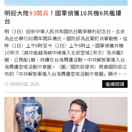
國民政府主導的正面戰場，一再給予肯定。從早期的《血戰
的勝利，擊斃300多名日軍，在台灣爸爸不太敢講這事，後
台兒莊》，到近年的《捍卫者》、《八佰》，透過影像和文
來把這歷史寫下來，現在他跟弟弟和兒子正收集資料補足缺
明迎大陸
93閱兵
！國軍偵獲10共機6共艦擾
失。軍人參加
93閱兵
。（圖／達志／美聯社）
化作品，再現中華民族同仇敵愾的抗戰史實。「歷史事實不
台
會改變，我的立場也沒有改變」。改變的，是現任執政黨刻
意操作「反中」，甚至不敢承認自己政權的正當性根源。洪
明（3日）迎來中華人民共和國抗日戰爭勝利紀念日，北京
秀柱說，中國人是對日抗戰的中流砥柱，無數將士長眠沙
為此也舉行80周年閱兵儀式。國防部為此緊盯共軍動態，從
場。身為曾任國民黨主席，自己有責任守護這段抗戰精神。
昨（1日）上午6時至今（2日）上午6時止。國軍偵獲共機
這不是政治操作，而是最基本的人性良知與民族認同。唯有
10架次（其中逾越海峽中線進入北部空域1架次）及共艦5
如此，才能喚起台灣同胞正視歷史真相，看清國際政治現
艘、公務船1艘，持續在台海周邊活動。中共解放軍進入台
實，並以此為基礎，推動兩岸和平共處共榮。洪秀柱強調，
海周邊空域活動示意圖。（圖／國防部提供）根據國防部公
民進黨政府若執意用恐嚇阻止人民參與紀念，不僅顯示其心
布的「中共解放軍進入台海周邊空域活動示意圖」顯示，從
虛，更是再次背離台灣社會對抗戰歷史的情感。她要反過來
昨7時10分到17時10分為止，國軍偵獲中共主戰機10架次在
繼續閱讀
09月02日, 2025
呼籲：民進黨政府應該放下意識形態，不要再一味崇洋媚
台海中線沿線活動，其中有1架次逾越中線。國防部強調，
外，而是要勇敢拿回屬於我們的歷史話語權。因為如果連自
國軍運用任務機、艦及岸置飛彈系統嚴密監控與應處。此
己的歷史都不敢講，又憑什麼期待國際社會替我們發聲？最
外，國防部也指出，中共預於5日在西昌衛星發射中心，執
後，洪秀柱表示，八十年來，和平得來不易。紀念勝利不是
行運載火箭衛星發射任務，該火箭預計經我ADIZ朝西太平
為了挑起仇恨，而是提醒我們：唯有銘記歷史，才能團結民
洋方向飛行。中共預於5日在西昌衛星發射中心，執行運載
族，才能贏得話語權，才能共同走向和平復興的中華未來。
火箭衛星發射任務。（圖／國防部提供）