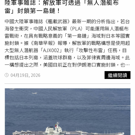
陸軍事雜誌：解放軍可透過「無人潛艇布
並明確承諾推動和平共存。
問，因此普丁此行不太可能出現同等規模的隆重場面。克里
雷」封鎖第一島鏈！
姆林宮曾在2月透露，俄羅斯領導人將於2026年上半年訪問
中國，而俄羅斯副外交部長魯堅科（Andrey Rudenko）也
中國大陸軍事雜誌《艦載武器》最新一期的分析指出，若台
在3月向媒體表示，相關日期正在最後敲定中。14日，克宮
海發生衝突，中國人民解放軍（PLA）可能運用無人潛艇布
又證實，普丁將「很快」前往中國，且訪問準備工作已經完
雷戰術，在具有戰略意義的「第一島鏈」海域對日本等國實
成，但仍未公布具體日期。自俄羅斯於2022年入侵烏克蘭
施封鎖。據《南華早報》報導，解放軍的戰略構想是使用超
以來，北京一直試圖深化與莫斯科之間的關係，並多次重申
大型無人潛航器「AJX002」執行「攻擊性布雷」任務，目
雙邊關係「堅如磐石」。兩國之間的貿易持續成長，並在西
標包括日本列島，涵蓋琉球群島，以及菲律賓周邊海域。此
方制裁壓力加劇之際，為莫斯科提供關鍵的經濟支援。普丁
一構想提出之際，美國目前正在對伊朗港口實施封鎖，也凸
與中國領導人一直保持定期聯繫，且多次訪問中國。他最近
顯了「荷姆茲海峽」（Strait of Hormuz）等戰略性國際水
繼續閱讀
04月19日, 2026
一次訪中是在去年9月出席位於天津舉行的上海合作組織
道的脆弱性。《艦載武器》的文章指出，在兩岸軍事行動
（SCO）峰會，同月他也參加了中國的「
93閱兵
」活動，以
中，解放軍「無需在台灣島周圍部署水雷」，相反地，他們
紀念二戰勝利80週年。與此同時，北京也試圖穩定與華府之
「完全有能力利用火力攔截、海空力量，迅速建立對周邊水
間的關係。習近平14日向川普表示，中美兩國應成為夥伴而
域和空域的全面封鎖」，這將包括運用陸基飛彈、軍機、潛
非對手，並聲稱，他願意與這位美國領導人合作，「共同為
艦以及航空母艦打擊群來孤立台灣。此說法與部分美國智庫
中美關係這艘大船領好航、掌好舵，讓2026年成為中美關
過去的分析不同。文章進一步指出，解放軍也可在第一島鏈
係繼往開來的歷史性、標誌性年份。」此外，他也承諾與川
沿線的重要海上通道、港口、航道與沿海地區布設水雷。其
普建構「中美建設性戰略穩定關係」。
目的在於限制美國與日本等「外部干預勢力」的機動能力，