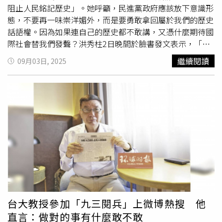
性。分析人士指出，23日公布的這份報告似乎是在相對倉促
羅士辛（Evgeny Roshchin）則認為，此聯盟恐難以突破目
戰爭問題上的立場」，「我沒有要傳達什麼訊息給普丁，他
阻止人民銘記歷史」。她呼籲，民進黨政府應該放下意識形
的情況下完成，全文缺乏目錄，部分段落也顯得過時。例
前的形式。羅士辛在接受《CNBC》電郵訪問時表示，上週
知道我的立場，至於要怎麼決定，是他自己的事。」當有記
態，不要再一味崇洋媚外，而是要勇敢拿回屬於我們的歷史
如，報告仍聲稱中朝關係冷淡、「高層交流有限」，卻未提
在中國舉辦的上合組織峰會「遠非，也可能永遠不會成為傳
者質疑他對俄羅斯缺乏實際行動時，川普立即反駁，並以印
話語權。因為如果連自己的歷史都不敢講，又憑什麼期待國
到北韓領導人金正恩早在中國
93閱兵
中高調現身。此外，報
統軍事聯盟。」不過他認為「有充分理由」擔憂這些國家的
度購買俄羅斯石油而受到次級制裁舉例，「你把這叫做沒有
際社會替我們發聲？洪秀柱2日晚間於臉書發文表示，「參
告對解放軍武器能力的評估，也未涵蓋多項在北京
93閱兵
中
關係，尤其是涉及俄羅斯方面的合作，因為與莫斯科的持續
行動？而且我還沒動用第二和第三階段呢。」但未進一步說
加九三紀念是緬懷先烈，民進黨不該用恐嚇阻止人民銘記歷
繼續閱讀
09月03日, 2025
亮相的新式武器，包括先進的無人作戰系統與戰略核飛彈。
貿易活動，正在支撐俄羅斯的戰時經濟。不過，羅士辛指
明細節。4日，法國總統馬克宏（Emmanuel Macron）將在
史」。這次，她帶著沉重卻又複雜的心情，參加紀念中華民
儘管如此，分析人士仍認為，該報告仍提供了理解五角大廈
出，北京尚未承諾對俄羅斯提供軍事支援，中國與印度對俄
愛麗舍宮（Élysée）主持所謂「志願者聯盟」（Coalition
族抗日戰爭暨世界反法西斯戰爭勝利80週年的活動。這不僅
與白宮如何看待雙邊關係的重要線索。全球最大的政治風險
羅斯核威脅也表達過不安。他認為：「峰會展示的，並非一
of the Willing）會議，成員多為烏克蘭盟友。據馬克宏辦公
是一段全民族共同的歷史記憶，更是對無數為國捐軀將士最
諮詢公司「歐亞集團」（Eurasia Group）資深分析師、前
個凝聚的集團，而是有各自野心的國家聚會，能在特定領域
室透露，該集團希望爭取美國支持，將安全保障延伸至烏克
起碼的緬懷與致敬。洪秀柱指出，九三紀念，意義單純而莊
美國駐遼寧瀋陽領事館官員Jeremy Chan表示：「報告的基
進行戰術性協作，但缺乏北約第5條集體防禦框架下所需的
蘭，並促使俄羅斯同意停火。川普在上月阿拉斯加峰會時曾
嚴。任何有血性、懂感恩的人，都不會忘記抗戰勝利的意
調明顯對中國較為建設性，強調雙邊關係『比多年來任何時
統一承諾。但北京並未打算建立這種統一性，而是推動靈
向普丁施壓要求停火，但會後卻表示，追求全面和平協議才
義。若非先烈浴血奮戰，哪有今日的中華民國？哪有台灣的
候都更強健』。」他指出，儘管這項說法值得懷疑，但也顯
活、多層次的互動，在利益一致的領域加強合作，並允許在
是結束戰爭的更好途徑。然而普丁拒絕休戰呼籲，並加大對
安身立命？我們沒有權力原諒日本侵華惡行，因為這段歷史
示川普如何看待其對中政策，以及他不願提出任何可能破壞
其他方面脫鉤。」他也坦承，中國將此類聯盟納入長期戰
烏克蘭城市的攻擊。僅在3日晚間，俄羅斯就發射超過500
不是可以隨意抹去的，而是必須代代傳承的民族記憶。洪秀
今年10月底川習會成果的主張。Jeremy Chan補充，報告承
略，藉此在聯合國等多邊平台上建立「新的多極體系」，以
架無人機和24枚巡弋飛彈。英國國防大臣希利（John
柱提到，然而令人痛心的是，民進黨政府卻從8月14日至今
認中國的軍事企圖與穩定進展，但並未過度推演遙遠的未
推動自身國家利益，「習近平持續表達對聯合國的強烈支持
Healey）則在基輔（Kyiv）受訪時告訴《BBC》，川普確實
不斷透過陸委會、外交部發佈恐嚇文字：倘若有政黨、團體
來，「中國的力量投射走向全球，只是時間問題。這種對中
並非偶然。這一新興勢力的影響力，可能轉化為對中國在全
想讓普丁重返談判桌，但不排除進一步對其施壓。他強調，
或個人參加九三紀念活動，若「配合進行宣傳」就可能遭到
國軍事能力擴張的認知，將對美國在西太平洋的防衛承諾產
球治理立場上更廣泛的支持。」
英國等國願意「對普丁施加額外的經濟壓力，並向烏克蘭提
裁罰。請問：參加紀念抗戰勝利、公開講一句「不忘歷史、
台大教授參加「九三閱兵」上微博熱搜 他
生深遠影響。」中國人民大學（Renmin University of
供更多援助，讓他們能繼續戰鬥。」希利補充，一旦達成和
不忘先烈」，也算「配合宣傳」嗎？難道紀念為國捐軀的先
直言：做對的事有什麼敢不敢
China）國際關係教授時殷弘則表示，北京與華府「其實都
平協議，英國與其他30多個國家將「協助確保天空安全、海