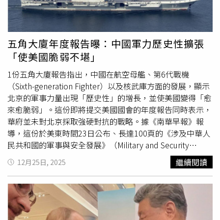
並阻止他們的補給抵達台灣，「將對手的水面艦艇與潛艦困
於港內，或阻止其進入既定的封鎖區域。」「此外，水雷戰
亦可用於封鎖敵方控制的大型島嶼，切斷其海上交通線，阻
絕包括武器、糧食與石油在內的關鍵補給，最終使其孤立無
五角大廈年度報告曝：中國軍力歷史性擴張
援並在經濟上陷入癱瘓。」文章也強調，解放軍海軍的水雷
「使美國脆弱不堪」
作戰能力，已從近海防禦擴展至「遠海攻擊作戰」。報導補
充，AJX002於去年9月3日在北京舉行的「勝利日閱兵」中
1份五角大廈報告指出，中國在航空母艦、第6代戰機
首次亮相，這種超大型無人潛航器為執行此類任務的最新智
（Sixth-generation Fighter）以及核武庫方面的發展，顯示
慧化平台之一，並具備隱蔽封鎖能力。該裝置外形類似魚
北京的軍事力量出現「歷史性」的增長，並使美國變得「愈
雷，長約20公尺、寬約1.2公尺，採用泵噴推進（pump-jet
來愈脆弱」。這份即將提交美國國會的年度報告同時表示，
propulsion）系統，並配備聲學匿蹤塗層（acoustic
華府並未對北京採取強硬對抗的戰略。據《南華早報》報
stealth coating），以利靜默滲透。估計每次任務最多可布
導，這份於美東時間23日公布、長達100頁的《涉及中華人
設20枚水雷。此無人潛航器可由水面艦艇或潛艦運送至安全
民共和國的軍事與安全發展》（Military and Security
區域後釋放，並自主航行進入敵方港口或狹窄海峽布雷。其
Developments Involving the People’s Republic of
繼續閱讀
12月25日, 2025
航程估計可達1000海里，足以抵達第一島鏈關鍵要道並返
China）報告指出：「我們不尋求扼殺、支配或羞辱中
回母艦。據信AJX002亦配備高階自主作戰系統
國……我們僅僅是要阻止任何國家在印太地區支配我們或我
（autonomous combat system）與整合式水下機器人技術
們的盟友。」報告補充：「中國歷史性的軍事擴張，已使美
（underwater robotic technologies）。透過水聲通信網路
國本土變得愈來愈脆弱。」內容還引述北京持續擴張的核
（hydroacoustic communication networks）與衛星連
武、海上與傳統長程打擊能力，以及網路與太空能力，這些