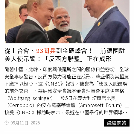
結，多架無人潛航器可形成協同作戰網路，即時共享數據，
力量「足以直接威脅美國人的安全。」報告指出，中國人民
以優化布雷位置與航行路徑。文章亦提到，中國在同一場閱
解放軍海軍（People’s Liberation Army Navy）計畫在
兵中還展示了1種「智慧型」水雷（smart naval mine），
2035年前建造6艘航空母艦，將總數由目前的3艘增加至9
能夠識別、攻擊目標，並可能成為「AJX002」的搭載武器
艘，超出外界先前的預期。這項預測出現在中國最先進航空
之一，「AJX002將成為解放軍在未來可能對台封鎖行動，
母艦「福建艦」服役1個月之後。隨著福建艦服役，中國成
以及反制外部軍事干預時的重要嚇阻武器。」
為繼美國之後，第2個操作配備電磁彈射系統航母的國家。
報告同時預測中國將發展多項先進武器系統，並指出北京的
從上合會、
93閱兵
到金磚峰會！ 前德國駐
第6代戰機可能在2035年正式服役。相較之下，華府預估自
美大使示警：「反西方聯盟」正在成形
身的第6代戰機「F-47」將於2029年服役。此外，報告也談
及解放軍的核威懾力量，指出其「仍按計畫在2030年前擁
隨著中國、北韓、印度與俄羅斯之間的關係日益密切，全球
有超過1,000枚核彈頭」。即便核武成長速度在去年放緩，
安全專家警告，反西方勢力可能正在成形，華盛頓及其盟友
2024年的彈頭數量仍維持在600多枚的低段區間。對此，清
不應掉以輕心。據《CNBC》報導，被譽為「德國人脈最廣
華大學國際安全與戰略研究中心（Centre for International
的前外交官」、慕尼黑安全會議基金會理事會主席伊辛格
Security and Strategy）高級研究員、解放軍退役大校周波
（Wolfgang Ischinger），於5日在義大利切爾諾比奧
表示，中國核力量的成長「是因為原始基礎太小」，並不代
（Cernobbio）的安布羅塞蒂論壇（Ambrosetti Forum）上
表「我們想在數量上與美國平起平坐。」周波同時也反駁報
接受《CNBC》採訪時表示，最近在中國舉行的世界領導人
告中關於中國具備打擊美國本土能力的說法，強調解放軍
集會「令人擔憂」。上週，中國國家主席習近平在北京舉行
繼續閱讀
09月11日, 2025
「既未在美國本土附近行動，也沒有這樣的意圖。」這份在
93大閱兵，接待了20多位外國領導人，其中包括北韓領導
聖誕節前夕23日晚間低調發布的報告指出，美國的目標是強
人金正恩與俄羅斯總統普丁（Vladimir Putin）；9月1日的