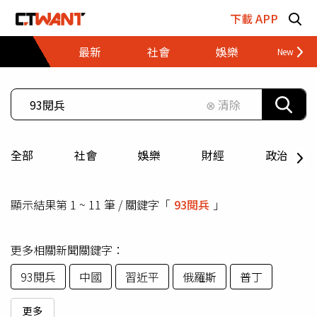
跳至主要內容區塊
下載 APP
最新
社會
娛樂
財經
⊗ 清除
全部
社會
娛樂
財經
政治
顯示結果第 1 ~ 11 筆 / 關鍵字「
93閱兵
」
更多相關新聞關鍵字：
93閱兵
中國
習近平
俄羅斯
普丁
更多