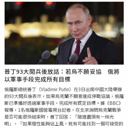
大到讓對手連發動侵略的念頭都不會出現，「因此對方才會
上合天津峰會上，習近平更被拍到與普丁及印度總理莫迪
偏好和平並維持狀態。」延續美國總統川普（Donald
（Narendra Modi）相談甚歡的畫面。伊辛格向《CNBC》
Trump）政府反覆強調的論述，報告主張，美中軍事關係在
表示：「我對這些畫面感到擔憂。雖然我們知道印度與中國
華府現任領導下，已處於多年來罕見的良好狀態，「在川普
之間並非完全和諧……但世界正朝著錯誤的方向在發展。」
總統的領導下，美中關係比多年來任何時候都更為強健。」
伊辛格同時身兼多個外交政策相關職務，包括歐洲對外關係
同時補充，五角大廈將「支持相關努力」，在此基礎上持續
委員會（European Council on Foreign Relations）與華府
與中國人民解放軍建立互動。報告表示：「我們將透過開放
智庫大西洋理事會（Atlantic Council）的職位，還曾擔任德
更廣泛的軍事對軍事溝通管道來實現這一點，重點放在戰略
國駐美大使。他示警，全球關注焦點已從專制政權興起與民
穩定以及更廣泛的衝突降級和局勢緩和。我們也將尋求其他
主國家衰敗，轉向擔憂極權領導人的潛在結盟。「我們必須
方式，清楚表達我們的和平意圖。」報告同時指出，中國不
承認，至少存在形成某種反西方聯盟的潛力，目的是建立一
普丁93大閱兵後放話：若烏不願妥協 俄將
斷提升的軍事能力可能引發關切與潛在的不穩定性，並將北
個不同於我們熟悉的全球秩序，一個依靠權力、軍事力量與
以軍事手段完成所有目標
京的核心軍事戰略描述為透過「國家總體戰」來擊敗美國，
政治壓迫政權構建的秩序。」伊辛格稱，「這種情景並不符
也就是動員全國力量的整體動員戰略。該份報告還揭露，中
合我們的利益，所以我認為這些來自中國的畫面令人擔
俄羅斯總統普丁（Vladimir Putin）在3日出席中國大陸舉辦
國軍方持續朝3項2027年目標穩步推進，包括：具備對台灣
憂。」8日，中國、印度與俄羅斯還以線上形式舉行金磚國
的93大閱兵後表示，如果烏克蘭不願意達成停戰協議，俄羅
取得「戰略決定性勝利」的能力；在核武及其他戰略領域取
家（BRICS）峰會。該組織亦包含巴西與南非，過去曾因
斯已準備好透過軍事手段，完成所有既定目標。據《BBC》
得對美國的「戰略制衡」；以及對其他區域國家形成「戰略
「反美政策」受到美國總統川普（Donald Trump）的威
報導，1名俄羅斯國營電視台記者，在北京詢問烏克蘭戰爭
威懾與控制」。針對武統台灣，報告也列出北京可能採取的
脅。在峰會期間，各國代表批評白宮的關稅政策，並探討深
是否可能很快結束時，普丁回答：「隧道盡頭有一絲光
4種軍事選項，包括「低於戰爭門檻的脅迫」、「聯合火力
化聯盟內貿易合作的可能性。對此，老布希美中關係基金會
明」，「如果理性能夠佔上風，就有可能找到一個可接受的