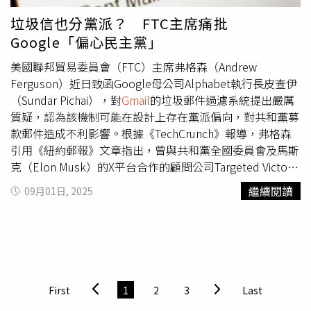
9月16日』」將賡續透過「法務部公職人員財產申報系統」
垃圾信也分黨派？ FTC主席痛批
提供財產資料予申報人申報財產，相關作業流程如下（操作
Google「偏心民主黨」
流程詳如附件1、2）：(一)申報人未曾同意過「申報人同一
受理申報機關之『應申報職務』於『各法定申報類別』申報
美國聯邦貿易委員會（FTC）主席弗格森（Andrew
期間」一次性授權服務：１、申報人端部分：(１)授權期
Ferguson）近日致函Google母公司Alphabet執行長皮查伊
間：114年9月10日至114年9月20日。(２)同意授權者即同
（Sundar Pichai），對
Gmail
的垃圾郵件過濾系統提出嚴厲
意「本年度」授權及「往後年度」同一受理申報機關之應申
質疑，認為該機制可能在設計上存在黨派偏向，對共和黨募
報職務於各法定申報類別申報期間之「特定申報(基準)日
款郵件造成不利影響。根據《TechCrunch》報導，弗格森
（含每年度定期財產申報之11月1日）」一次性授權，申報
引用《紐約郵報》文章指出，曾與共和黨全國委員會及馬斯
人同意授權時應以自然人憑證線上完成授權，於配偶亦完成
克（Elon Musk）的X平台合作的顧問公司Targeted Victory
授權（線上或紙本）後（附件3-紙本授權書），始提供未成
投訴，指控
Gmail
將含有共和黨募款平台WinRed連結的郵件
繼續閱讀
09月01日, 2025
年子女財產資料。２、政風機構（後臺管理端）部分：(１)
判定為垃圾郵件，卻未對含民主黨平台ActBlue連結的郵件
各級政風機構自申報人授權期間起，於「M101查調(授權)
採取同樣標準。弗格森在信中直言「
Gmail
的過濾器似乎經
名單管理」，將授權名單送審至主管機關政風機構。(２)各
常阻止共和黨寄件人的郵件到達使用者信箱，但卻沒有同樣
主管機關政風機構應於114年9月25日前，於「M102查調
限制民主黨的郵件。」他警告若這些機制妨礙民眾接收資訊
（授權）名單彙整」逐一或整批點選「授權管理」，完成授
或影響捐款意願，可能觸及FTC法案中關於「不公平或欺騙
權名單遞送本署作業。已申請法務部公職人員財產申報系統
性商業行為」的規範，並強調不排除展開調查及採取法律行
First
1
2
3
Last
管理帳號之鄉（鎮、市、區）民代表會，各地方政府主管政
動。面對質疑，Google向《Axios》回應，強調
Gmail
的垃