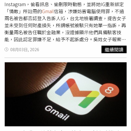
Instagram，偷看訊息、偷刪限時動態，並將她IG重新綁定
「情敵」所註冊的
Gmail
信箱，涉嫌妨害電腦使用罪，不過
兩名被告都否認登入告訴人IG，台北地檢署調查，提告女子
並未受到任何財產損失，所謂帳號被駭只有她單一指訴，再
衡量兩名被告任職於金融業，沒證據顯示他們具備駭客技
能，因此認定罪嫌不足，給予不起訴處分。吳姓女子報案主
張，IG從去年11月起常發生她還沒看訊息卻顯示已讀的狀
繼續閱讀
08月03日, 2026
態，還有部分限動在她不知情的狀況下消失，她發現IG被綁
定一個陌生電郵「○○○○68@
gmail
.com」，查詢許姓前
男友的IG粉絲與追蹤名單，確實有一名用戶的名稱是
○○○○68，前男友也對她坦承○○○○68是勾姓現任女
友。吳姓女子懷疑，大部分未經允許登入IG的位置都顯示在
台中，她跟台中唯一的淵源只有前男友，因此認為許姓男子
與勾姓女子駭入她IG更改設定，涉犯無故變更他人電磁紀錄
罪。北檢傳喚許姓男子與勾姓女子，兩人確實交往中，
○○○○68是勾姓女子的IG帳號，但她否認用相同的帳號名
稱去註冊
Gmail
信箱，也未登入吳姓女子IG。檢方指出，現
在網路犯罪極為猖獗，個人社群遭別人登入已非難以想像之
事，不能因為相關資訊連結到被告的帳號，就推論一定是被