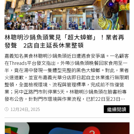
仍無力回天，而原本要接手的經營團隊無法順利交接，只好
替代方式，例如：使用
Gmail
帳戶但想改用非
Gmail
地址者，
辦理歇業。業者強調，關於儲值餘額退款部分，目前正在積
需刪除
Gmail
服務；使用非
Gmail
帳戶想改用
Gmail
，則需在
極處理中，一定會負責到底。
Google帳戶中新增
Gmail
；由公司、學校或機構帳戶設定
者，則須聯繫管理員處理。Google指出，更換
Gmail
帳戶電
子郵件地址後，舊的
Gmail
地址將自動設為「備用電子郵件
林聰明沙鍋魚頭驚見「超大蟑螂」！業者再
地址」，使用者仍可收到寄送至新舊地址的郵件，帳戶內的
發聲 2店自主延長休業整頓
相片、郵件、訊息等資料也都會完整保留。若想改回先前的
電子郵件地址，但必須等待12個月，才能再建立以
嘉義知名美食林聰明沙鍋魚頭近日遭遇食安爭議。一名顧客
gmail
.com結尾的新Google帳戶電子郵件地址，總共只能建
在Threads平台發文指出，外帶沙鍋魚頭晚餐回家食用至一
立3次。Google也提醒，用戶在變更
Gmail
地址前，需留意
半，竟在湯中發現一隻體型完整的黑色大蟑螂。對此，業者
部分服務可能出現影響，例如Chromebook裝置、「使用
火速道歉，並宣布嘉義光華分店即日起自主休業進行無限期
Google帳戶登入」第三方網站，或Chrome遠端桌面等功
整頓，全面檢視環境、流程與管理標準，完成前不恢復營
能。官方建議先進行資料備份，並留意部分應用程式設定可
業；另中正路門市則停業5天。林聰明沙鍋魚頭在臉書粉專
能需要重新設定。使用者可透過電腦前往Google帳戶設定
發布公告，針對門市環境與作業流程，已於22日至23日自
頁面，在「個人資訊」中的「電子郵件」欄位查看是否出現
主休業期間，進行全店清潔與內部檢視，並委託病媒公司前
繼續閱讀
12月24日, 2025
「變更Google帳戶電子郵件地址」選項，若有顯示，即可
來門市與街區全面消毒措施，同時配合衛生局2度到店督導
依照指示輸入新的使用者名稱並完成變更。
稽核檢查，相關查核2間門市皆均依法規完成，符合規定標
準。業者表示，他們主動把標準再往上提升，自我要求進一