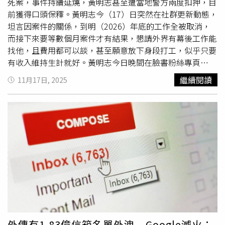
網域信箱」、「怎麼會是line當客服」、「詐騙，推出去讓
死案，事件持續延燒，黃明志甚至遭當地警方兩度扣押，目
更多人知道」、「看到這麼多人都收到，真是詐騙無誤
前獲得口頭保釋。黃明志今（17）日突然在社群更新動態，
了」、「Gopay，讓你不夠賠」、「Gopay，夠騙，名稱已
坦言因案件的關係，到明（2026）年底的工作全被取消，
經告訴妳了」、「詐騙的，不要管他就好」。
而接下來要等數個月案件才有結果，懇請外界有幕後工作能
找他，且費用都可以談，甚至願意放下身段打工，似乎只要
有收入維持生計就好。黃明志今日晚間在臉書粉絲專頁
「Namewee 黃明志」發文透露，目前謝侑芯命案仍在審理
繼續閱讀
11月17日, 2025
中，屍檢報告還沒出來，可能得等上數個月才有結果。因此
黃明志原本排到明年底滿滿的工作，全部都被取消了；黃明
志放下身段，稱有幕後工作找他收費都好談，或是打工也
行，就算他不會也願意學，「有收入就好了」。另外，黃明
志在明年也是馬年的新年歌已經寫好，但他出事後贊助商跑
掉，也喊話有興趣贊助的可以聯繫他們，「有附贈廣告歌，
確定無粗口及不良內容」，他自認比往年的新年歌都好聽，
還許下承諾「MV點閱率若低於10M退款一半，農曆新年前
若『出事』則退全款。」回顧整起案件，台灣31歲網紅謝侑
芯10月22日被發現陳屍於吉隆坡「悅榕莊酒店」客房浴缸
內，身上僅覆蓋浴巾。黃明志當時報案表示，兩人原在房內
討論影片拍攝事宜，發現對方昏迷後曾進行CPR急救，但仍
外傳有1.83億信箱名單外洩 Google滅火：