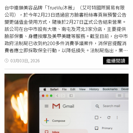
證密碼後，系統即會顯示變更選項。針對用戶最擔心的資料
轉移問題，Google強調，變更過程仍會維持資訊的完整與
台中連鎖美容品牌「TrueViu沐薇」（艾可特國際貿易有限
無縫接軌，未來即便寄件者將電子郵件寄往舊的地址，信件
公司），於今年2月23日透過官方臉書粉絲專頁無預警公告
仍會自動顯示在新地址的收件匣中。此外，包含 Google地
變更儲值金使用方式，隨後於2月27日正式公告結束營業。
圖、YouTube及雲端硬碟（Drive）在內的所有服務，其原
該公司在台中市設有大墩、南屯及河北3家分店，主要提供
有的照片、個人偏好與郵件數據皆不會受到影響，且用戶能
臉部保養、身體按摩及美甲美睫等服務。截至目前，台中市
自由選擇使用新舊任一帳號登入上述各項服務。不過，在使
政府法制局已收到約200多件消費爭議案件，消保官提醒消
用這項新功能時仍有幾點限制需要注意。據Google官方說
費者應立即採取保全行動，以降低損失。法制局指出，業者
明，雖然用戶可以隨時切換回舊的電子郵件地址，但一旦完
目前正進入歇業資產盤點階段，並提供專案處理信箱
繼續閱讀
03月03日, 2026
成變更，在接下來的12個月內，系統將不允許該帳戶再次建
（trueviu999@
gmail
.com）供消費者發送姓名、電話及剩
立另一個以
gmail
.com結尾的新郵件地址。這項規範旨在防
餘金額進行債權登記。消保官特別提醒，消費者務必登入會
止帳號名稱被頻繁佔用，建議用戶在決定新的郵件名稱前，
員系統或調閱相關紀錄，以截圖方式保存剩餘儲值金額、服
務必審慎考慮。
務次數等消費憑證。由於業者退費時間與方式仍具變數，使
用信用卡支付者建議優先向發卡銀行申請爭議帳款，以爭取
較快速的退款機會。法制局長李善植表示，使用信用卡（含
VISA、MasterCard等）付費的消費者，若遇業者歇業，必
須在業者「停止提供服務日」起算120個日曆天內向發卡銀
行提交證據申請「爭議帳款」，且申請日距離當初「交易清
算日（即銀行入帳日，非刷卡當日）」不得超過540個日曆