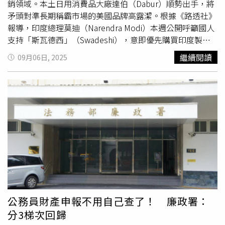
銷領域。本土日用消費品大廠達伯（Dabur）順勢出手，將
矛頭對準長期稱霸市場的美國品牌高露潔。根據《路透社》
報導，印度總理莫迪（Narendra Modi）本週公開呼籲國人
支持「斯瓦德西」（Swadeshi），意即優先購買印度製造
的商品。他甚至鼓勵學生列出家中使用的外國品牌清單，並
繼續閱讀
09月06日, 2025
由教師督導逐步取代。這番話與川普的新關稅政策相互呼
應，立即激起國內抵制美國品牌的浪潮。透過WhatsApp擴
散的行動名單中，麥當勞（McDonald's）、百事（Pepsi）
與蘋果（Apple）等美企赫然在列。達伯敏銳捕捉這股民族
主義情緒，在《印度時報》（The Times of India）頭版刊
登大幅廣告，正面挑戰市占第一的高露潔。廣告設計以幾款
未具名、卻與高露潔極為相似的牙膏包裝為視覺主體，搭配
「出生在那裡，而非這裡」（Born there, not here）的大
字標語，並以美國國旗的紅白藍色調暗示對手來自海外。對
比之下，達伯強調自己才是「斯瓦德西」的正統選擇。廣告
還附上QR code，直接連結至亞馬遜印度（Amazon India）
的購買頁面，意圖把民族情緒轉化為銷售。報導中提到，目
公務員財產申報不用自己查了！ 廉政署：
前高露潔在印度牙膏市場擁有43%的壓倒性市占率，聯合利
分3梯次回歸
華（Unilever）旗下的Pepsodent以次之，達伯則以17%緊