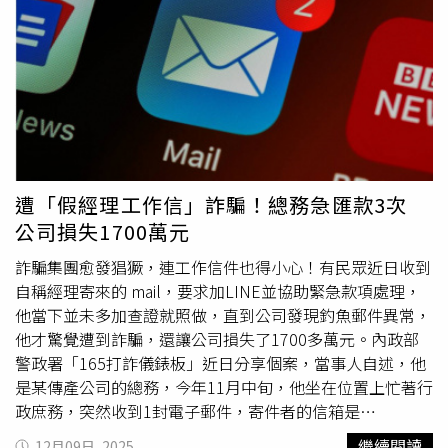
步進行全面整頓與優化，嘉義光華分店即日起自主休業進行
無限期整頓，全面檢視環境、流程與管理標準，完成前不恢
復營業；中正路門市方面，則自即日起停業5天，進行全面
清潔消毒與流程檢視，完成後視改善進度彈性復業。林聰明
沙鍋魚頭說明，目前公司已即刻執行相關加強作為，包括門
市暫停營業進行全面清潔與消毒，加強排水孔、防蟲設施密
合檢查，提高外部環境巡查頻率（含水溝周邊），重新教育
門市同仁異物風險辨識與回報流程，以及供應鏈與物流動線
再度全面確認。業者強調，「誠摯感謝這段時間顧客的理解
遭「假經理工作信」詐騙！總務急匯款3次
與包容，我們已與當事顧客完成負責任的溝通與解決，也感
公司損失1700萬元
謝顧客願意在信任我們的前提下，特地前來將異物交給我們
品管部後續追蹤檢驗，並給予我們當面說明與檢討的機會，
詐騙集團愈發猖獗，連工作信件也得小心！有民眾近日收到
我們也以實際行動回應顧客承諾，會持續把該承擔的責任做
自稱經理寄來的 mail，要求加LINE並協助緊急款項處理，
到。」此外，林聰明沙鍋魚頭目前亦啟動顧客服務專責窗
他當下並未多加查證就照做，直到公司發現釣魚郵件異常，
口，提供顧客諮詢服務，消費者如有任何需求或意見反映，
他才驚覺遭到詐騙，還讓公司損失了1700多萬元。內政部
請來信至smartfishsoup@
gmail
.com，亦可透過官方社群
警政署「165打詐儀錶板」近日分享個案，當事人自述，他
平台（Facebook、Instagram、Threads）聯繫。業者重
是某傳產公司的總務，今年11月中旬，他坐在位置上忙著行
申，「在此感謝廣大顧客的理解與指教，也謝謝團隊夥伴廠
政庶務，突然收到1封電子郵件，寄件者的信箱是
商以及媒體與社群朋友的關心與建議。我們將持續自我檢
「alonswinfredrgermanbl@
gmail
.com」，信件中稱「我
繼續閱讀
12月09日, 2025