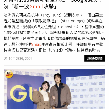
不治。不過警方還在現場查獲約9顆疑似搖頭丸藥丸（總重
沒「新一波
Gmail
攻擊」
5.12克），並檢驗出黃明志尿液對安非他命、K他命、大麻
與冰毒等4種毒品呈陽性反應。雖然黃明志聲稱未吸毒，但
澳洲資安研究員杭特（Troy Hunt）近期表示，一個由惡意
檢測結果令警方打臉，且警方進一步證實兩人之間存在「特
程式彙整而成的「竊取記錄檔」（stealer logs）資料集在
殊與親密關係」。馬來西亞警方日前依法起訴黃明志，經法
黑市流通，規模約3.5太位元組（terabytes），當中涵蓋約
院審理准以8,000令吉（約新台幣5.8萬元）保釋外出，案件
1.83億組獨特電子郵件地址與對應曾輸入過的網站及密碼。
原訂12月18日開庭。不料，警方之後將謝侑芯猝死案改以
杭特提醒，所有主流電郵服務供應商的地址都在名單裡，過
《刑事法典》第302條（謀殺罪）方向調查，黃明志遂於11
往此類外洩案裡
Gmail
往往占有相當比例，呼籲使用者主動
月5日凌晨主動到警局自首，並被延扣兩度共9天。黃明志臉
檢查帳號是否遭殃。根據《unilad》報導，杭特受訪時表
書全文：由於案件還在審理中，報告也還沒出來，還要等好
示，這並非單一網站被攻破的集中外洩，而是長期感染使用
繼續閱讀
10月28日, 2025
幾個月才有結果。本來排滿的工作已經被取消到明年底了...
者電腦的惡意程式，在背景中攫取瀏覽器儲存的憑證、表單
各位如果有幕後工作的可以找我做，收費好談。或者打工也
輸入與自動填入資料，持續生成多份記錄檔並在不同論壇與
可以，我會炸雞排、炒飯、煮咖喱、洗黑鍋、還會裝鐵窗。
私密通道反覆流傳。他在部落格形容，這類資料來源更像一
如果不會的，我可以學，有收入就好了。還有，馬年的新年
條「不斷噴出個資的水龍頭」，一旦資料外流，往往會透過
歌已經寫好了，但贊助商跑掉了，如果有興趣贊助的可以聯
無數管道再散播。杭特提到，受影響族群可能涵蓋使用
繫我們，有附贈廣告歌，確定無粗口及不良內容，比歷年的
Outlook、Yahoo等服務者，但他特別提及
Gmail
用量龐大，
每一首新年歌都好聽，MV點閱率若低於10M退款一半，農
風險不容小覷。就已知資訊而論，這批資料集的特徵在於
歷新年前若“出事”則退全款。有意請聯絡：
「廣且久」。從數量上看，約1.83億個獨立電郵地址本身已
namewee.official@
gmail
.com感恩。Kopkun mak mak
具規模；從型態上看，除帳號欄位外，同步出現的「曾填寫