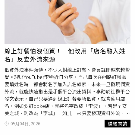
Email（a0987170153@
gmail
.com）與他們聯繫，期盼用
工作帶他走出陰影。唐治平幼時和爸媽的合照，模樣十分可
愛。（圖／報系資料照）其實唐治平的精神危機，或許與他
長久以來缺乏歸屬感的成長背景相關，爸爸是泰國華僑，且
家族是全球最大的魚露商，唐治平在泰國曼谷出生，雖持泰
國護照卻不太會說泰文，甚至曾因語言不通遭泰國海關質疑
護照造假，一度被帶進小黑屋。他雖隨母親長居台灣，卻始
線上訂餐怕洩個資！ 他改用「店名融入姓
終沒能取得身分證，僅能以工作簽證換取居留，過去在中國
名」反查外流來源
發展期間，更曾因在台無收入導致無法辦工作簽證，曾長達
4年無法回台探母。這段無根的歲月，曾讓他深受打擊，過
個資外洩事件頻傳，不少人對線上訂餐、會員註冊越來越警
去受訪時，唐治平悲嘆，自己在台灣沒有身分，到了泰國又
覺。理財YouTuber李勛近日分享，自己每次在網路訂餐需
無法融入，「我從小就沒有歸屬感，走到哪好像都不是我的
要填姓名時，都會將名字加入店名線索，未來一旦發現個資
家」、「我到哪裡都活得好辛苦」，令人鼻酸，經過多年的
外流，就能快速揪出是哪個平台流出資料。李勛於社群平台
努力，他才在2021年取得永久居留證。
發文表示，自己只要遇到線上訂餐要填個資，就會使用店
名，例如要訂poke店，就將名字改成「李波」，若是早安
美之城，則改為「李城」，如此一來只要發現資料外流，就
能清楚知道是從哪裡流出去。貼文曝光後，迅速吸引超過
繼續閱讀
05月04日, 2026
1.7萬人按讚，不少網友紛紛在底下留言，「幫你遞高麗菜
桌申請書」、「好聰明！留友看保護自己」、「大聰明你還