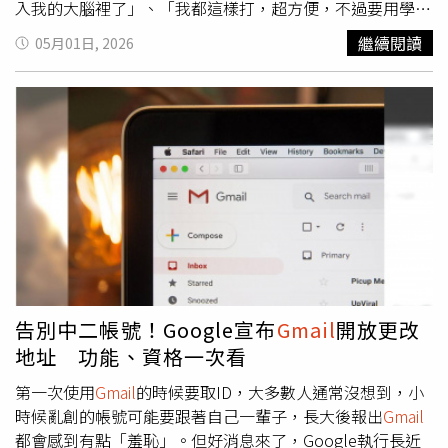
入我的大腦裡了」、「我都這樣打，超方便，不過要用學校
信箱的時候就會忘記，然後都會卡很久」、「原來我也贏了
繼續閱讀
05月01日, 2026
別人這麼多年嗎？」、「前陣子不小心誤觸才知道，但學校
帳號還是得乖乖打完變得很麻煩」、「我到30+了才知道，
感謝分享」。另一方面，Google近期亦推出與帳號相關的
新功能，允許部分用戶更改
Gmail
使用者名稱，且不影響既
有資料與服務內容。此項功能目前僅在美國地區開放，未來
預計逐步擴展至其他國家。根據官方規範，每個帳號最多可
更改使用者名稱三次，並可隨時恢復為舊名稱。此舉在提升
使用彈性的同時，也設有次數限制，以避免帳號識別遭到濫
用或頻繁變動。
告別中二帳號！Google宣布
Gmail
開放更改
地址 功能、資格一次看
第一次使用
Gmail
的時候要取ID，大多數人通常沒想到，小
時候亂創的帳號可能要跟著自己一輩子，長大後報出
Gmail
都會感到有點「羞恥」。但好消息來了，Google執行長近