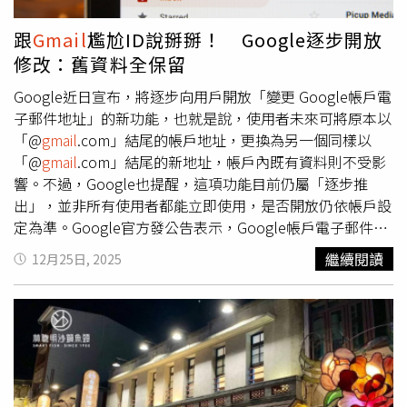
天。由於銀行審核需要時間，建議消費者預留至少15個銀行
工作日提前送件，即使帳款已繳清，仍有機會獲得退款。若
跟
Gmail
尷尬ID說掰掰！ Google逐步開放
消費者係透過融資公司進行分期繳款，可依法主張「同時履
修改：舊資料全保留
行抗辯權」，拒絕繳納業者未來無法履行服務部分的費用。
至於以匯款或現金支付者，因缺乏銀行機制保障，建議向法
Google近日宣布，將逐步向用戶開放「變更 Google帳戶電
院聲請「核發支付命令」，或提起損害賠償訴訟。相關程序
子郵件地址」的新功能，也就是說，使用者未來可將原本以
可洽詢各地方法院訴訟輔導科或參考司法院範本。法制局說
「@
gmail
.com」結尾的帳戶地址，更換為另一個同樣以
明，市府及各區公所皆設有免費法律諮詢服務，並針對上班
「@
gmail
.com」結尾的新地址，帳戶內既有資料則不受影
族提供夜間服務。民眾可於週一至週五晚上5點至7點撥打諮
響。不過，Google也提醒，這項功能目前仍屬「逐步推
詢專線（04-22177300）。更多詳細的服務地點、權益資訊
出」，並非所有使用者都能立即使用，是否開放仍依帳戶設
及申訴流程，請至台中市政府法制局官網查詢
定為準。Google官方發公告表示，Google帳戶電子郵件地
（https://gov.tw/bWM），以維護自身合法權益。消保官呼
址是使用者登入各項Google服務的重要識別資訊，包含
繼續閱讀
12月25日, 2025
籲，消費者購買美容、健身等「繼續性服務」時，應深思熟
Gmail
、Google雲端硬碟、Google地圖、YouTube及
慮業者長期經營的風險。建議支付方式應優先選擇具備爭議
Google Play等。該電子郵件地址也會在分享雲端檔案、傳
款機制的工具（如信用卡），並避免一次性儲值過高金額，
送日曆邀請，或使用「使用Google帳戶登入」第三方服務
以確保在業者經營出現困難時，能有相應機制保障自身權
時顯示。根據Google說明，若使用者的Google帳戶電子郵
益。TrueViu沐薇負責人則表示，近年因展店過快，加上營
件地址原本是以「@
gmail
.com」結尾，即可申請更換為新
運成本不斷提高，公司自114年初起便面臨嚴重的資金周轉
的
Gmail
地址。若只是想變更顯示名稱而非電子郵件地址，
困難與虧損，雖然她已努力尋求各種管道借貸與協商，最終
則需透過其他帳戶設定調整。此外，不同帳戶類型仍有其他