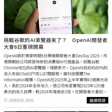
乃至通行金鑰納入登入流程，降低單一密碼失守的風險。需
經紀人合作長達12年時間，如今突然宣布結束合作，讓不少
要留意的是，這批資料並非全都「最新鮮」。資料集裡往往
粉絲覺得事情不單純，紛紛猜測雙方之間發生什麼事情，是
混雜舊年外洩樣本與近期竊取記錄，造成使用者誤以為「剛
否有誤會或糾紛之類的情形。事實上，婁峻碩在今年生日當
剛被駭」。正因來源時間軸拉得很長，檢查結果即便來自多
天的演唱會上，請來愛妻焦凡凡當嘉賓，兩人在Talking環
年前事件，依然值得現在就更改密碼，避免被攻擊者以舊資
節突然公開超音波照，宣布他們要當爸媽，準備迎來他們愛
料嘗試登入現行帳號。對企業與高風險族群來說，導入密碼
的結晶，引起現場粉絲尖叫聲不斷，許多網友也紛紛湧入兩
管理器、強制長度與複雜度、全站啟用MFA，以及監看異常
人社群送上祝福。
挑戰谷歌的AI瀏覽器來了？ OpenAI開發者
登入行為，都是當下能立即落地的緩解手段。
大會6日重磅開幕
OpenAI將於美東時間6日舉辦開發者大會DevDay 2025，市
場預期該公司將發佈新的消費級AI代理產品，挑戰谷歌
Chrome地位的AI瀏覽器。瑞銀表示，OpenAI目前約80%的
收入來自ChatGPT核心訂閱服務。據科技媒體The
Information報導，OpenAI在2025年上半年實現43億美元收
入，高於2024年全年收入，使公司有望實現2025年130億
美元的收入目標，較2024年增長近3倍。在開發者大會前
夕，OpenAI已推出兩項關鍵產品作爲預熱，一是即時結帳
繼續閱讀
10月05日, 2025
功能，OpenAI與Stripe合作推出，使用戶能夠直接從Etsy和
Shopify購買商品。該功能發佈後，Etsy股價單日上漲