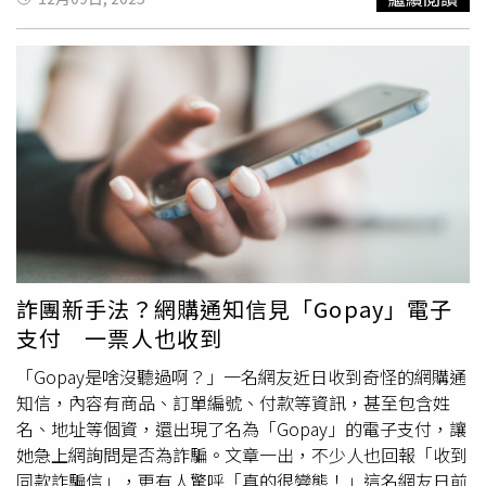
視、確實改善，準備以更好的狀態再出發。在所有項目皆確
是經理OOO，因要事安排，請你建立幫忙加入財務
認無虞、並符合我們對自身品牌更高要求之前，將不貿然恢
LINE」，上面還附有群組QR code。當事人表示，當時他
復營業。對於此次事件造成顧客的不安與不便，我們再次致
以為是主管來信，便直接按照指示辦理，接著對方假扮主管
上最誠摯的歉意，並感謝大家的體諒與等待。」嘉義知名美
的語氣，傳了很多資料給他，聲稱待會有1筆款項要付過
食林聰明沙鍋魚頭近日遭遇食安爭議。（圖／翻攝自臉書，
來，詢問目前公司可動用資金還剩多少，要求財務彙整之
嘉義林聰明沙鍋魚頭）
後，把資料傳送過去，而對方還丟來1組匯款資訊，聲稱現
在有幾筆訂單進來，有款項要先墊付，需要他當天協助處
理。當事人說，當下他完全沒起疑心，以為就是重要的事務
得處理，於是他就指示助理先後3次前往銀行以電匯方式，
匯出18萬、10萬及27萬美元，行員詢問時，他還回答是訂
單預付款，「最後，公司發現有釣魚郵件侵擾，這時我才發
現款項沒有匯過來，整個過程從頭到尾根本就是假冒主管指
詐團新手法？網購通知信見「Gopay」電子
示的詐騙，這次公司總共損失約新台幣1700多萬元！」對
支付 一票人也收到
此，「165打詐儀錶板」也列出3招防詐小撇步：1、收到電
子郵件，務必確認寄件者是否可信。2、電子郵件提到金
「Gopay是啥沒聽過啊？」一名網友近日收到奇怪的網購通
錢、匯款帳號，請以電話或其他通訊管道聯繫寄件者（官網
知信，內容有商品、訂單編號、付款等資訊，甚至包含姓
的聯繫窗口）確認內容無誤。3、收到可疑郵件，請不要理
名、地址等個資，還出現了名為「Gopay」的電子支付，讓
會，並直接向165查證。
她急上網詢問是否為詐騙。文章一出，不少人也回報「收到
同款詐騙信」，更有人驚呼「真的很變態！」這名網友日前