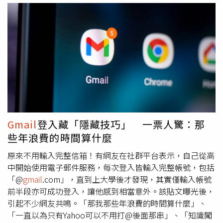
有被哪些店外流，快公布出來」、「最近有遇到幾間，還要
身分證號真的過分了」、「之前節目看過！好像沈玉琳說
的，但是是註冊帳號，yahoo叫沈奇摩，
gmail
就沈估狗這
樣」、「點餐要留電話的，我都直接說不留，硬要就讓他隨
便打……疫情都過去多久了，當年大家肯留是因為防疫，不
是讓你們蒐集用的」。也有人指出，「其實店家很少在外流
個資，比較多是點餐系統的平台資安沒做好」、「如果是要
填mail的，其實可以在你的mail後面加+然後平台名稱，例
如example+123@
gmail
.com，不會影響收信，而且
Gmail
還可以看到你是用哪個信箱收到的（會含+），就可以知道
Gmail
登入藏「隱藏技巧」 一票人驚：那
是哪個平台外流」。
些年浪費的時間算什麼
原來不用輸入完整信箱！有網友在社群平台表示，自己從高
中開始使用電子郵件服務，每次登入皆輸入完整帳號，包括
「@
gmail
.com」，直到上大學後才發現，其實僅輸入帳號
前半段亦可成功登入，讓他感到相當意外。該貼文曝光後，
引起不少網友共鳴。「那我那些年浪費的時間算什麼」、
「一直以為只有Yahoo可以不用打@後面那串」、「知識闖