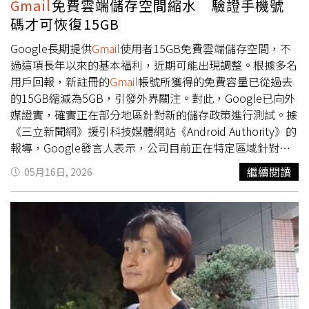
Gmail
免費雲端儲存空間縮水 驗證手機號
告盜帳號，何況吳姓女子自己都說，已改過很多次密碼、開
碼才可恢復15GB
啟IG雙重認證，依然持續收到非本人登入的通知，由於許姓
男子和勾姓女子都從事金融證券業，依據現有證據，無從認
Google長期提供
Gmail
使用者15GB免費雲端儲存空間，不
定兩人具有破解密碼、破解雙重認證的專業技能，無法排除
過這項長年以來的基本福利，近期可能出現調整。根據多名
駭客其實是其他人的可能性。至於吳姓女子指稱前男友和現
用戶回報，新註冊的
Gmail
帳號所獲得的免費容量已從過去
任女友偷讀訊息並刪除限動，這部分並未提供相關證據，只
的15GB縮減為5GB，引發外界關注。對此，Google已向外
有她IG帳號顯示被人試圖登入的警告訊息截圖，所以同樣不
媒證實，確實正在部分地區針對新的儲存政策進行測試。據
能推斷兩名被告有偷看、偷刪。綁定告訴人IG的○○○○
《三立新聞網》援引科技媒體網站《Android Authority》的
68@
gmail
.com ，究竟是不是勾姓女子使用？檢察官認為，
報導，Google發言人表示，公司目前正在特定區域針對新
並非每件案子都要不分輕重緩急向Google調取電子信箱用
帳號測試不同的儲存方案，新註冊的
Gmail
帳號初期僅會提
繼續閱讀
05月16日, 2026
戶資料，應視案情而定，審酌告訴人並未受到實際財損，加
供5GB免費雲端空間，但若使用者後續新增並完成手機號碼
上她控告的對像是分手男友，偵辦這類案件往往會先「畫下
驗證，系統才會將免費儲存空間提升回15GB。Google強
一條線」，最終決定無須大砲打小鳥，憑既有事證已可處分
調，此舉目的是在維持高品質雲端儲存服務的同時，也希望
不起訴。
鼓勵使用者提高帳號安全性，並強化資料復原能力。不過，
公司並未公開說明哪些國家或地區已納入測試範圍。目前已
知的相關案例主要集中在非洲部分國家，因此外界推測，這
次調整可能先以特定市場作為試驗對象。若後續測試結果符
合預期，不排除未來會擴大到更多地區，甚至可能成為全球