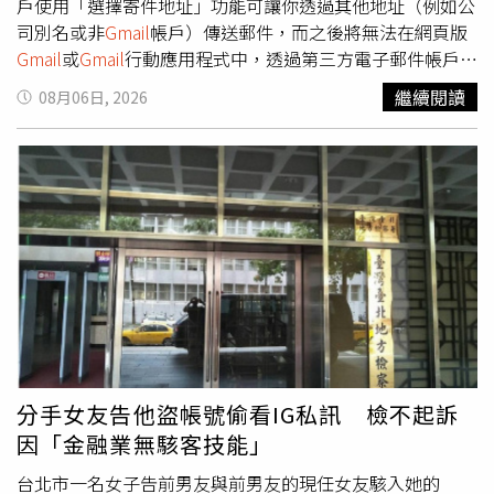
戶使用「選擇寄件地址」功能可讓你透過其他地址（例如公
司別名或非
Gmail
帳戶）傳送郵件，而之後將無法在網頁版
Gmail
或
Gmail
行動應用程式中，透過第三方電子郵件帳戶傳
送郵件，不過
Gmail
對
Gmail
別名和Google Workspace的這
繼續閱讀
08月06日, 2026
項功能則不會受到影響。此外，透過
Gmail
ify和POP協助第
三方電子郵件帳戶阻擋垃圾郵件、整理收件匣以及查看其他
帳戶郵件的功能，未來也無法再透過網頁版使用。根據
Google時間表，目前2026年第3季開始發布「選擇寄件地
址」功能異動公告，並進入通知期。受影響的使用者都會收
到產品內通知；2026年第3至第4季的過渡期，則是第三方
帳戶的「選擇寄件地址」功能、
Gmail
ify和POP仍可運作，
但
Gmail
可能會對新設定設限。建議用戶在這段時限內完成
遷移；2027年1月起
Gmail
將全面移除第三方帳戶的「選擇
寄件地址」功能、
Gmail
ify和POP。
分手女友告他盜帳號偷看IG私訊 檢不起訴
因「金融業無駭客技能」
台北市一名女子告前男友與前男友的現任女友駭入她的