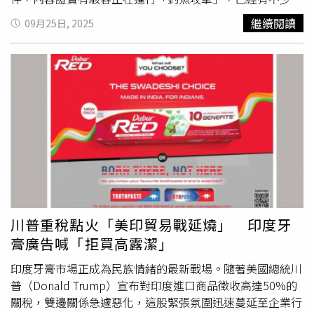
戶收到寄件人為「no-reply@accounts.google.com」的信
繼續閱讀
09月25日, 2025
件，並聲稱收件者已遭執法機構調查，甚至收到傳票，要求
提供個人資料。信件中還會附上連結，用戶照著指示點擊
後，將自動被導入由詐騙集團仿造的第三方網站，用戶只要
輸入個人帳號密碼，個人資料或金融資訊將全被詐騙集團看
光，甚至拿來利用。因此，Google呼籲全球用戶，只要收
到類似信件，務必多加檢視，勿輕信不明人士的指示，最好
直接把信件刪除。而Google也提醒用戶，若真的受騙上
當，只要啟用了帳號恢復機制，用戶仍有7天的時間可重新
取回控制權；無疑對全球18億
Gmail
用戶來說，不僅是一道
最後防線，更是面對駭客攻擊時的重要保障。此外，
Google建議用戶可使用「Passkey金鑰」，透過指紋、臉部
或PIN碼等方式，取代只要輸入密碼或2步驟驗證，更能確
川普重稅點火「美印貿易戰延燒」 印度牙
保帳號與個資安全。隨著詐騙手法日益精密，有專家也建議
膏廣告喊「拒買高露潔」
民眾除了加強帳號安全設定，也應保持警覺心，不隨意點擊
來路不明的連結、避免在可疑網站輸入帳號密碼，並定期檢
印度牙膏市場正成為民族情緒的最新戰場。隨著美國總統川
查帳號是否綁定正確的手機或備用Email，以確保在遇到問
普（Donald Trump）宣布對印度進口商品徵收高達50%的
題時能即時找回。
關稅，雙邊關係急遽惡化，這股緊張氛圍迅速蔓延至企業行