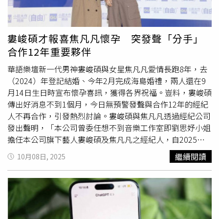
krap
過的網站」與「對應密碼」更讓撞庫攻擊的成功率大幅提
升。資安社群關注的焦點，落在這些記錄並非一次性洩漏，
而是多年累積、跨平台彙整的結果。當攻擊者取得新的竊取
婁峻碩才報喜焦凡凡懷孕 突發聲「分手」
記錄檔，便能與舊資料交叉比對，快速拼湊出更完整的身分
合作12年重要夥伴
圖譜。消息曝光後，Google在受訪時回應，表示並不存在
「新的、特定於
Gmail
的攻擊」。指稱近日媒體所談的是早
華語樂壇新一代男神婁峻碩與女星焦凡凡愛情長跑8年，去
已被業界掌握的資訊竊取活動，目標分散於多種網路行為範
（2024）年登記結婚、今年2月完成海島婚禮，兩人還在9
疇，Google以多層防護偵測到憑證異常時，會主動觸發密
月14日生日時宣布懷孕喜訊，獲得各界祝福。豈料，婁峻碩
碼重設；同時鼓勵用戶開啟兩步驟驗證（2-step
傳出好消息不到1個月，今日無預警發聲與合作12年的經紀
verification），並採用通行金鑰（passkeys）作為更安全
人不再合作，引發熱烈討論。婁峻碩與焦凡凡透過經紀公司
的身份驗證方式。LADbible集團已向Google要求進一步說
發出聲明，「本公司曾委任想不到音樂工作室即劉思妤小姐
明。在面對這波資料外洩時，杭特給出具體作法：前往他經
擔任本公司旗下藝人婁峻碩及焦凡凡之經紀人，自2025年
營的查核平台Have I Been Pwned，於搜尋欄鍵入自己的電
10月8日起，想不到音樂工作室即劉思妤小姐不再擔任本公
繼續閱讀
10月08日, 2025
子郵件地址，系統會比對近十年公開可查的外洩名冊，回報
司旗下藝人婁峻碩及焦凡凡之經紀人，特此公告周知。」聲
該地址是否曾出現在已知事件中。若檢索結果顯示「命
明中也強調，日後有關伊弗龐金有限公司旗下藝人婁峻碩及
中」，建議立刻更換對應電郵的密碼，並逐一檢視以該郵件
焦凡凡的演出案件之接洽、聯繫，可以撥打手機
地址註冊的其他服務，只要與舊密碼相同或相近，就一併更
0935989298與Yvonne或是寫email至
換；其次，啟用雙重或多重驗證，將簡訊OTP或驗證器App
evilpumpkinltd@
gmail
.com洽辦。不過，因為婁峻碩與前