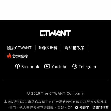
風機構應併同將該鄉（鎮、市、區）民代表會授權人員名單
圾郵件判斷與政治立場無關，而是根據客觀信號，例如使用
於「M102查調（授權）名單彙整」逐一或整批點選「授權
者是否將郵件標記為垃圾，或寄件代理商是否持續大量寄出
管理」，完成授權名單遞送本署作業。(３)已申請法務部公
常被標記的內容。發言人表示，這些標準平等適用於所有寄
職人員財產申報系統管理帳號之立法院、各縣市議會，併請
件人，公司已收到FTC來函，將審慎檢視並保持建設性溝
於114年9月25日前，於「M102查調（授權）名單彙整」逐
通。共和黨對數位平台「壓制保守派聲音」的批評並非首
一或整批點選「授權管理」，完成授權名單遞送本署作業，
次。早在2023年，美國聯邦選舉委員會就駁回共和黨針對
俾辦理後續事宜。３、已完成授權作業之申報人，自「114
Gmail
的投訴，聯邦法院也否決了共和黨全國委員會的相關
年10月25日至114年12月18日」即可使用自然人憑證下載
訴訟。不過共和黨方面似乎仍打算重啟挑戰，將焦點再次對
關於CTWANT
聯繫&爆料
隱私權政策
114年9月16日當日財產資料，並於法定申報期限前完成申
準Google演算法。
報作業。(二)申報人曾同意過「申報人同一受理申報機關之
發燒熱搜
『應申報職務』於『各法定申報類別』申報期間」一次性授
Facebook
Youtube
Telegram
權服務：１、原則由受理申報單位自114年9月10日起至114
年9月20日止，於「法務部公職人員財產申報系統（後臺管
理端）」，點選授權欄位，申報人尚無須再自行辦理紙本或
線上授權作業。２、惟申報人於本次授權期間如有增修配偶
或未成年子女（以申報基準日114年9月16日為斷），可視
© 2020 The CTWANT Company
申報人意願依下列方式擇一辦理：(１)請申報人及其配偶確
本網站所刊載內容著作權屬王道旺台媒體股份有限公司所有或經授權
認基本資料內容及往後年度一次性授權內容，於授權同意書
使用，他人非經授權不許轉載、重製、公開播送或公開傳輸。
知道了，請關閉視窗
簽名（蓋章），由受理申報單位自114年9月10日起至114年