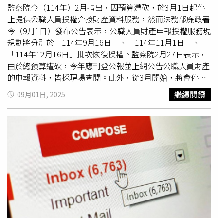
追在後。對於擁有14億人口的印度而言，牙膏市場不僅龐
監察院今（114年）2月指出，因預算遭砍，於3月1日起停
大，而且隨著亞馬遜等電商平台的滲透，美國品牌早已深入
止提供公職人員授權介接財產資料服務，然而法務部廉政署
二、三線城市。若抵制運動持續發酵，對美企恐形成不小壓
今（9月1日）發布公告表示，公職人員財產申報授權服務現
力。不只達伯，其他印度企業也迅速加入戰局。乳品巨頭安
規劃將分別於「114年9月16日」、「114年11月1日」、
穆（Amul）在社群平台發布動畫廣告，吉祥物一手持國
「114年12月16日」批次恢復授權。監察院2月27日表示，
旗、一手拿奶油，呼籲支持「印度製造」。曾在Yahoo與
由於總預算遭砍，今年應刊登公報並上網公告公職人員財產
Gmail
普及前一度盛行的本土電子郵件服務商Rediff，則在
的申報資料，皆採現場查閱。此外，從3月開始，將會停止
報紙刊登廣告，把自家平台包裝為「印度之郵」（mail of
公職人員授權介接財產資料服務，申報人須自行蒐集資料以
繼續閱讀
09月01日, 2025
India），強調能確保客戶資料留在國內。傳播顧問斯里尼
後辦理申報。然而，法務部廉政署今日發布公告表示，公職
瓦桑（Karthik Srinivasan）分析，達伯的操作是一種典型的
人員財產申報授權服務，將會分3梯次恢復授權，其中分別
「趨勢行銷」（trend marketing），即利用當前社會氛圍
為「114年9月16日」、「114年11月1日」、「114年12月
快速搶奪消費者注意力。雖然短期能藉民族主義拉攏支持，
16日」3個階段，而服務方式則為「前開授權服務基準日，
但能否轉化為長期市占，仍取決於品牌本身的產品力與通路
落於各申報義務人法定申報期間者」始可辦理。以下為廉政
競爭。
署公告：一、公職人員財產申報授權服務現規劃「114年9
月16日」、「114年11月1日」、「114年12月16日」批次
恢復授權，服務方式仍為「前開授權服務基準日，落於各申
報義務人法定申報期間者」始可辦理，同一申報機關之同一
應申報職務若得參加2次以上者，建議優先參加時間在前之
批次。二、按「就（到）職申報授權服務-基準日為『114年