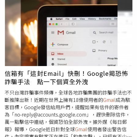
16%，Shopify上漲6%，顯示市場對AI電商整合的積極反
應。再來是ChatGPT Pulse，作爲個性化AI代理的預覽版，
Pulse主動研究主題並基於個性化聊天、提示和連接的應用
程序（如
Gmail
和日曆）為用戶提供精選內容。行業消息人
士還指出，OpenAI可能推出更強大的旅行預訂代理。多位
業界人士預測OpenAI可能推出AI瀏覽器，挑戰谷歌Chrome
的主導地位。瑞銀表示，目前網路瀏覽器市場由谷歌
Chrome主導，其次是蘋果Safari和微軟Edge，OpenAI的產
品擴張將衝擊網路領域的現有參與者。
信箱有「這封Email」快刪！Google揭恐怖
詐騙手法 點一下個資全外洩
不只台灣詐騙事件頻傳，全球各地詐騙集團的詐騙手法也不
斷推陳出新！近期在世界上擁有18億使用者的
Gmail
成為駭
客目標，Google發信給用戶們，提醒如果有信件的寄件者
為「no-reply@accounts.google.com」，趕快刪除信件，
萬一點擊信中連結，個資恐怕全部外洩。據外媒《每日郵
報》報導，Google近日針對全球
Gmail
使用者發出警告信
件，內容證實有駭客正在進行「釣魚攻擊」，已經有不少用