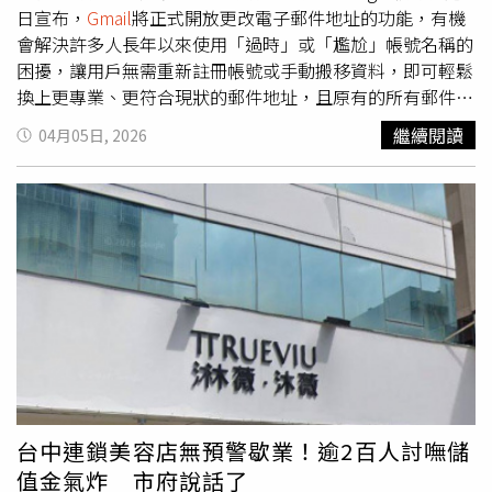
日宣布，
Gmail
將正式開放更改電子郵件地址的功能，有機
會解決許多人長年以來使用「過時」或「尷尬」帳號名稱的
困擾，讓用戶無需重新註冊帳號或手動搬移資料，即可輕鬆
換上更專業、更符合現狀的郵件地址，且原有的所有郵件與
服務數據皆會獲得保留。根據外媒《People》報導，
繼續閱讀
04月05日, 2026
Google執行長皮查伊（Sundar Pichai）在社群平台X貼文中
幽默表示，「2004年是個好年份，但你的
Gmail
郵件地址不
需要被困在那一年。」他指出，無論是用戶當年因趣味而設
的搞怪名稱，或是帶有時代感的舊稱，現在都能透過
Google帳戶設定變更為任何可使用的名稱。更重要的是，
用戶更改地址後仍會保有舊的使用者名稱，未來甚至可以選
擇同時以新舊兩組帳號進行登入，大幅提升了帳號管理的靈
活性。這項新功能目前正採取分階段開放，雖然全球尚未同
步上線，但Google官方表示，很快將普及至所有用戶。然
而使用者若想確認自己是否已具備變更權限，可點擊
Gmail
視窗右上角的個人頭像，進入「管理您的 Google 帳戶」，
接著點選左側選單的「個人資訊」，並進入「電子郵件」分
台中連鎖美容店無預警歇業！逾2百人討嘸儲
頁進行檢查。若功能已對該帳號開放，點擊目前的地址並驗
值金氣炸 市府說話了