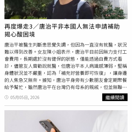
新用戶的標準方案。外界分析認為，Google此舉也可能與
限制使用者透過大量建立多個
Gmail
帳號，以重複取得免費
雲端空間的行為有關。不過，已經擁有
Gmail
帳號並享有
15GB免費容量的既有使用者，預計不會受到這次測試政策
再度爆走3／唐治平非本國人無法申請補助
影響。
揭心酸困境
唐治平被醫生判斷患思覺失調，但因為一直沒有就醫，狀況
難以得到改善。女友陳小姐表示，唐治平目前因無力支付工
會費用，長期處於沒有健保的狀態，僅能透過自費方式看
診，儘管友人曾勸說就醫，但唐治平本人病識感薄弱，堅稱
身體狀況並不嚴重，認為「補充好營養即可恢復」，讓身邊
的人焦急又無奈。據知，唐治平身旁有少數朋友會定期聚餐
給予幫忙，雖然唐治平在台灣仍有母系的親戚，但並無聯
絡。他因為長時間沒有工作，經濟陷入困境，陳小姐表示，
繼續閱讀
05月05日, 2026
唐治平與朋友曾嘗試向社工諮詢補助，卻因其非本國身分、
僅持有「永久居留證」而無法申請。即便處境艱辛，唐治平
仍渴望有演戲或上通告的機會，但他的臉書粉專因多次遭到
酸民檢舉而消失，目前仍無法解決。對此，陳小姐表示，若
有任何通告機會，製作單位能先透過