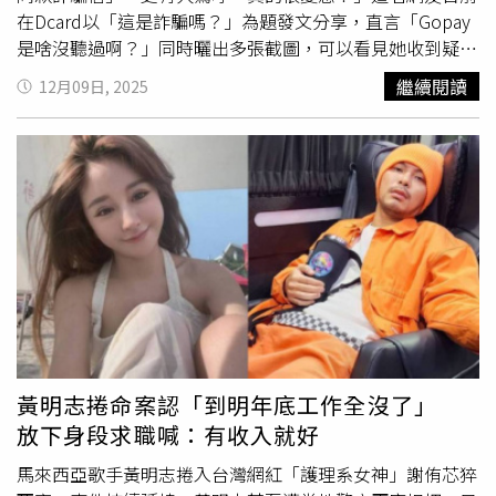
在Dcard以「這是詐騙嗎？」為題發文分享，直言「Gopay
是啥沒聽過啊？」同時曬出多張截圖，可以看見她收到疑似
網購的電子郵件通知，上面還列出商品、付款及收貨資訊，
繼續閱讀
12月09日, 2025
還有訂單編號、賣家姓名和聯絡方式。不僅如此，這則通知
裡還出現名為「Gopay-全球易支付」的電子支付，並提供
LINE客服協助退貨，而原PO實際私訊LINE客服處理，對方
表示該筆訂單是使用「先享後付」，類似信用卡的消費信貸
產品，若不是本人購買，可能是身分證資訊、金融卡帳號遭
盜用，才會出現一筆1萬4000多元的訂單。一名網友收到詐
騙通知信，客服聲稱可能是身分證資訊、金融卡帳號遭盜
用。（圖／翻攝自Dcard）貼文曝光後，不少網友紛紛在底
下留言，「今天也有收到一封一樣的……是不是詐騙
mail？」、「我今天也收到，感覺是新的詐騙」、「我今天
18：41也有收到一模一樣的，連我電話跟地址都有，真的
很變態的詐騙」、「我是昨天15點收到的」、「我昨天也收
黃明志捲命案認「到明年底工作全沒了」
到，這種可疑的客服就不用管他了」。也有人指出，「詐騙
放下身段求職喊：有收入就好
無誤，可以先看一下寄件人帳號」、「如果是用
gmail
或是
奇怪的信箱一般都是詐騙，因為正規商業網站都會有自己的
馬來西亞歌手黃明志捲入台灣網紅「護理系女神」謝侑芯猝