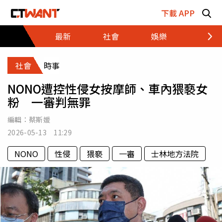
跳至主要內容區塊
下載 APP
最新
社會
娛樂
財經
社會
時事
NONO遭控性侵女按摩師、車內猥褻女
粉 一審判無罪
編輯：
蔡斯媛
2026-05-13 11:29
NONO
性侵
猥褻
一審
士林地方法院