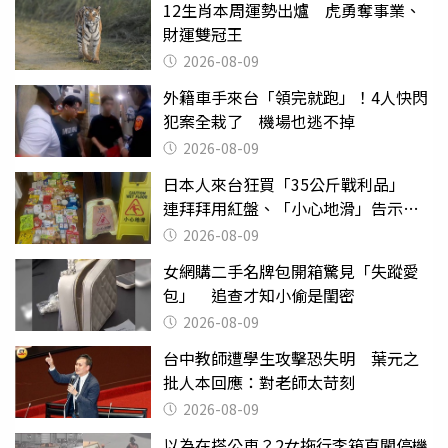
12生肖本周運勢出爐 虎勇奪事業、
財運雙冠王
2026-08-09
外籍車手來台「領完就跑」！4人快閃
犯案全栽了 機場也逃不掉
2026-08-09
日本人來台狂買「35公斤戰利品」
連拜拜用紅盤、「小心地滑」告示牌
也帶回家
2026-08-09
女網購二手名牌包開箱驚見「失蹤愛
包」 追查才知小偷是閨密
2026-08-09
台中教師遭學生攻擊恐失明 葉元之
批人本回應：對老師太苛刻
2026-08-09
以為在搭公車？2女拖行李箱直闖停機