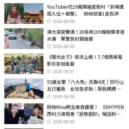
YouTuber花19萬開箱度假村「到場遭
拒入住＋報警」 粉絲怒灌1星負評
2026-08-08
漢光演習驚魂！20多枚105榴砲彈滾落
水溝 軍警急封鎖搶運
2026-08-09
《陽光女子》串流上線！7.7億票房電
影在家就能看
2026-08-07
55歲女攀「八大秀」失聯4天！同行山
友已獲救 女兒急求助：剩我媽媽還
沒找到
2026-08-08
粉絲Mina輕生後首露面！ ENHYPEN
西村力演唱會「狀態超好」喊話粉
絲：我們心意相通
2026-08-09