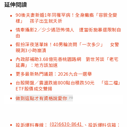
延伸閱讀
90後夫妻新婚1年同罹罕病！全身癱瘓「容貌全變
樣」 孩子出生就夭折
情牽攝影2／少少遇恐怖情人 遭當街施暴還限制自
由
假扮深夜落單妹！40男輪流問「一次多少」 女警
親測3小時崩潰
內政部補助3.68億完善桃園路網 劉世芳談「老宅
延壽」：地方該加速
更多最新熱門議題：2026九合一選舉
台股開盤／震盪跌逾800點台積跌50元 「這二檔」
ETF股價成交雙揚
做到這點才有資格說愛你
PR
(02)6630-8641
投訴爆料專線：
、投訴爆料信箱：