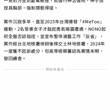
一見對方坐到副駕駛座，就強行伸舌強吻，伸手揉
捏其胸部，強制猥褻得逞。
案件沉寂多年，直至2023年台灣爆發「#MeToo」
運動，2名受害女子才鼓起勇氣揭露遭遇。NONO起
初全盤否認指控，並宣布暫停演藝工作「反省」，
案件經台北地檢署偵辦後移交士林地檢署，2024年
一度獲不起訴處分，但高等檢察署認為案情未明，
發回續查。