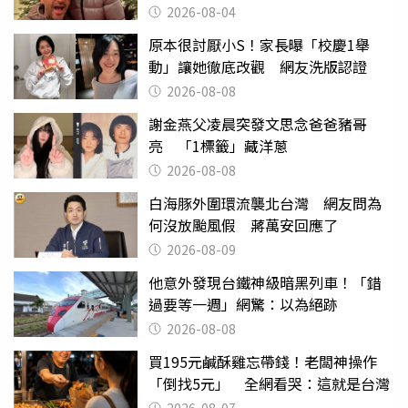
2026-08-04
原本很討厭小S！家長曝「校慶1舉
動」讓她徹底改觀 網友洗版認證
2026-08-08
謝金燕父凌晨突發文思念爸爸豬哥
亮 「1標籤」藏洋蔥
2026-08-08
白海豚外圍環流襲北台灣 網友問為
何沒放颱風假 蔣萬安回應了
2026-08-09
他意外發現台鐵神級暗黑列車！「錯
過要等一週」網驚：以為絕跡
2026-08-08
買195元鹹酥雞忘帶錢！老闆神操作
「倒找5元」 全網看哭：這就是台灣