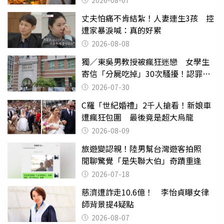
2026-08-07
丈夫怕痛不肯結紮！人妻連生3孩 控
遭家暴淚喊：真的好累
2026-08-08
獨／東吳男教授被瘋狂迷戀 女學生
寄信「分屍吃掉」30次騷擾！認罪免
關
2026-07-30
C羅「世紀婚禮」2千人搶看！新娘車
遭瘋狂包圍 最後竟是超大烏龍
2026-08-09
旅遊變認親！陸男幫台灣遊客拍照
閒聊驚覺「是失聯大伯」奇蹟重逢
2026-07-18
慈濟遭詐走10.6億！ 李怡貞曝女律
師背景提4疑點
2026-08-07