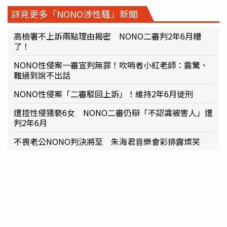
詳見更多「NONO涉性騷」新聞
高檢署不上訴兩點理由揭密 NONO二審判2年6月糟
了！
NONO性侵案一審宣判無罪！吹哨者小紅老師：震驚、
難過到說不出話
NONO性侵案「二審駁回上訴」！維持2年6月徒刑
遭控性侵猥褻6女 NONO二審仍辯「不認識被害人」遭
判2年6月
不畏老公NONO判決將至 朱海君音樂會彩排露燦笑