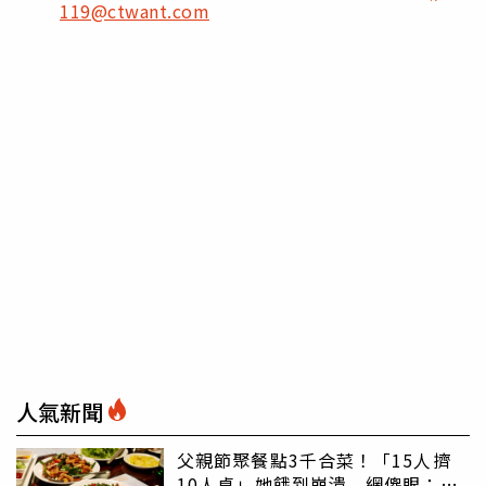
119@ctwant.com
人氣新聞
父親節聚餐點3千合菜！「15人擠
10人桌」她餓到崩潰 網傻眼：讓