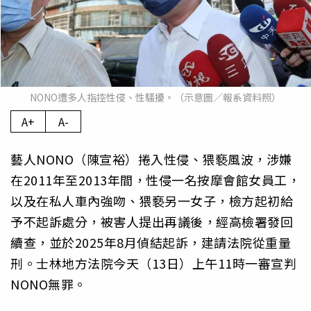
NONO遭多人指控性侵、性騷擾。（示意圖／報系資料照）
A+
A-
藝人NONO（陳宣裕）捲入性侵、猥褻風波，涉嫌
在2011年至2013年間，性侵一名按摩會館女員工，
以及在私人車內強吻、猥褻另一女子，檢方起初給
予不起訴處分，被害人提出再議後，經高檢署發回
續查，並於2025年8月偵結起訴，建請法院從重量
刑。士林地方法院今天（13日）上午11時一審宣判
NONO無罪。