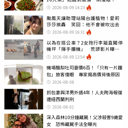
店家看笑話
2026-08-09 14:23
颱風天讓助理站陽台護植物！愛莉
莎莎挨轟 笑回：他不會被吹出去
2026-08-09 16:31
以為在搭公車？2女拖行李箱直闖停
機坪「揮手攔機」 荒謬影片曝網
傻眼
2026-08-09 12:54
機場酪梨吐司要價6百！「只有一片麵
包」旅客傻眼 專家揭高價背後原因
2026-08-08
抓包妻與洋男外遇4年！人夫跨海報復
遭紐西蘭判刑
2026-08-01
深入森林10分鐘藏屍！父涉殺害9歲愛
女 恐怖藏屍手法全曝光