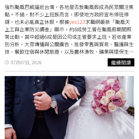
的風氣真的不太對」、「百貨不該趁颱風天做生意，這樣根
強烈颱風巴威逼近台灣，各地是否放颱風假成為民眾關注焦
本違背防災初衷。」不過，也有另一派網友認為，並非所有
點。不過，對不少上班族而言，即使地方政府宣布停班停
行業都能因停班停課全面停擺，像是飯店必須照顧住宿旅
課，也未必能真正休假。根據
yes123
求職網最新「颱風天
客，超商、量販店需供應民生物資，台鐵、高鐵及客運肩負
上工與企業防災調查」顯示，約8成勞工曾在颱風假期間照
公共運輸任務，醫院急診、住院病房仍須維持醫療服務，警
常出勤，其中超過6成是因公司或主管要求上班。若依產業
察、消防、清潔隊等第一線人員更無法停止執勤，因此各行
別分析，大眾傳播與公關廣告、批發零售與貿易、醫護與生
各業性質不同，不能單純以百貨是否營業來概括所有服務
技、餐飲住宿與休閒旅遊，以及農林漁牧、礦業與環保生態
業，「真正值得致敬的是這些維持社會正常運作的人員，而
等五大行業，成為颱風天最難放假的族群。調查指出，約8
繼續閱讀
07月07日, 2026
不是認為所有服務業都應全面放假。」事實上，
yes123
求
成受訪勞工曾在政府宣布停班停課時仍照常工作，其中約三
職網日前公布「颱風天上工與企業防災調查」顯示，約80%
分之二是主管或公司要求出勤，其餘則因工作需求或個人意
的勞工曾在颱風假期間照常出勤，其中超過60%坦言，是因
願主動到班。以產業別來看，大眾傳播與公關廣告業出勤比
公司或主管要求而必須上班。若進一步分析產業別，大眾傳
例最高，超過9成，其次依序為批發零售與貿易、醫護與生
播與公關廣告、批發零售與貿易、醫護與生技、餐飲住宿與
技、餐飲住宿與休閒旅遊，以及農林漁牧、礦業與環保生態
休閒旅遊，以及農林漁牧、礦業與環保生態等五大產業，都
等產業。由於新聞採訪、醫療照護、民生供應、餐飲服務及
是颱風天最難真正放假的族群，也反映出台灣在天然災害停
第一線產業仍須維持運作，因此即使颱風來襲，也往往難以
班停課制度下，不同產業仍須兼顧民生需求與勞工安全，相
停工。調查也發現，地方政府宣布停班後，近9成企業會配
關議題持續引發社會討論。
合停班，其中超過半數仍照常發放全薪，約三成停班不支
薪，另有少數企業發放半薪，但仍有約一成企業維持正常上