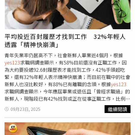
勤恐危及生命安全，可依法行使「退避權」，企業不得強迫
連相處機會都沒有，跟單身沒兩樣。除此之外，知名的求職
冒險上班。調查同時發現，多數民眾在颱風來襲前都會提前
網站
yes123
也針對上班族擇偶取向調查，男性心中最理想
採買食物、飲用水及防災物資；若真的放颱風假，最多人選
的伴侶職業為一般公務員，獲得37.1%票數；緊追其後是老
擇在家補眠，其次為上網、收看新聞、整理家務、與親友聊
師或教授，有35.8%票數；金融專業人員則以34.6%票數位
天、閱讀或運動。調查結果也反映，對多數勞工而言，颱風
居第3名。這份調查結果同樣發現，模特兒、空服員等給人
平均投近百封履歷才找到工作 32%年輕人
假不只是休息的一天，更涉及工作安全、薪資保障與勞動權
外表亮麗且高討論度的職業，在實際擇偶狀況中，反而沒有
透露「精神快崩潰」
益，相關制度是否更完善，仍是社會關注焦點。
穩定性高的職業受喜愛。
青年失業率仍居高不下，社會新鮮人畢業近4個月，根據
yes123
求職網調查顯示，有58%目前還沒有正職工作，因
為大約要投遞92.6封履歷表才能找到工作，42%手頭超吃
緊，還有32%年輕人表示精神快崩潰；而目前在職中的社會
新鮮人也沒比較好，有88%已有離職的念頭。根據
yes123
求職網調查顯示，今年應屆畢業或退伍且「曾經求職過」的
新鮮人，現階段已有42%找到或正在從事正職工作，比例高
於去年同期的39.4%，持續觸底反彈，創下6年來「新高」
繼續閱讀
09月23日, 2025
水準！不過這也代表其餘的58%，仍處於「無正職」狀態，
其中又分成了41.2%屬於「尚未找到任何正職工作」；
16.8%屬於「曾經找到正職工作，但目前離職」。調查發
現，平均要投過18.9封履歷，才會獲得一家企業的面試機