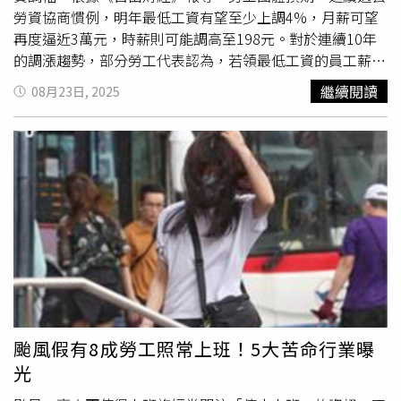
「好」，福利或職位能更「好」的工作。「過度隨性」的求
下來的薪酬規劃，合計有58.3%的企業透露，在今年第四季
勞資協商慣例，明年最低工資有望至少上調4%，月薪可望
職態度，可能導致換工作的頻率過高，或者常常找錯工作；
有加薪計畫，比例也低於去年同期的64.8%，且仍是以「績
再度逼近3萬元，時薪則可能調高至198元。對於連續10年
反之，如果變成「非常挑剔」，甚至「眼高手低」，結果可
效加薪」為主，預計加薪幅度平均值落在4.1%。調查也發
的調漲趨勢，部分勞工代表認為，若領最低工資的員工薪資
能導致「高學歷」或「高技能」的人才，卻出現「高失業
現，44.2%的企業在第四季「有」員工分紅或發獎金計畫，
未見明顯提升，未來恐有更多人的薪資逐漸貼近最低工資
繼續閱讀
08月23日, 2025
率」的窘境。楊宗斌認為，今年的新鮮人即使正處於缺工時
比例同樣略低於去年同期的46.3%：其中32.4%為「平均金
線，導致「邊際勞工」的比例攀升。「邊際勞工」指的是仰
代，千辛萬苦且幸運找到工作，卻也碰上青年低薪化的窘
額沒有比去年同期高」；11.8%為「平均金額比去年同期
賴最低工資維生的從業人員，這些人即使經濟成長，實質薪
境，一旦無法學以致用，又缺乏職場成就感，想要真正開開
高」。反之，再由勞工朋友的角度詢問，僅有15.8%的上班
資仍難以提升，反而使低薪勞動人口規模擴大。依行政院主
心心去上班，其實有相當高的難度。他也提醒社會新鮮人，
族透露，在今年前三季，公司「有替」自己加薪過，比例也
計總處統計，2024年全台受僱員工平均月薪為6萬984元，
如果換工作頻率太高，像是任職某公司的時間，無法待滿一
是低於去年同期的17.2%。這也代表還有高達84.2%的勞
年增4.39%；若扣除加班費、年終獎金等非固定薪資，經常
年以上，反而對履歷表有扣分作用，其實不利於面試評價，
工，在今年1到9月份「沒有」被加薪。楊宗斌預估，在企業
性薪資平均為4萬6450元，增幅2.77%；中位數則為3萬
更容易被企業貼上「穩定度低」、「抗壓性差」的負面標
調薪部分，基本原則為「員工績效至上」，「齊頭式」加薪
7274元，增幅3.29%。但受惠高科技產業紅利的僅屬少數，
籤。
仍屬少數；其中加薪意願比較高的資方，應該以缺工較嚴重
主計總處資料也顯示，近七成勞工的經常性薪資低於平均水
的行業為主。屬於「非經常性」薪資的「獎金分紅」，也已
準，台灣勞工高低薪差距持續擴大。2023年，台灣更被列
成為公司留才、攬才的主要工具，只是這部份的報酬增減，
為全球工時第六長的國家，許多勞工為貼補家用，必須依賴
通常與景氣具有「正向連動關係」。
加班費提升總薪資。根據報導，勞工團體以主計總處預估的
全年CPI年增率2.21%與國內生產毛額（GDP）成長率
颱風假有8成勞工照常上班！5大苦命行業曝
4.45%計算，主張明年最低工資調幅應達4.435%，月薪將
光
提高至2萬9858元、時薪198元。即使考慮關稅等其他變