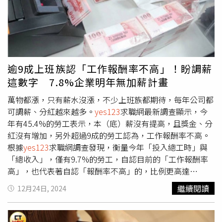
族會轉職的主要原因，78.3%因為薪水，63.7%因為人際，
43%因為組織安全安定；和往年調查相比，主管領導風格、
同事間相處在內的人際價值上升6.6個百分點，顯示上班族
越來越在乎工作中的人際互動相處。如何抓住員工的心、不
讓他們輕易跳槽，報告提到，導師型、友愛型的主管在各項
能力都受到肯定。上班族眼中「理想主管」的特質，78.1%
逾9成上班族認「工作報酬率不高」！盼調薪
上班族期待主管有責任感不推託工作，76.2%期待主管做正
這數字 7.8%企業明年無加薪計畫
確的決策指示，75.7%期待主管關鍵時刻跳出來保護部屬，
74.8%善於溝通組織團隊，55.8%專業知識完備經驗豐富，
萬物都漲，只有薪水沒漲，不少上班族都期待，每年公司都
為理想上司必備的五大特質。
可調薪、分紅越來越多。
yes123
求職網最新調查顯示，今
年有45.4%的勞工表示，本（底）薪沒有提高，且獎金、分
紅沒有增加，另外超過9成的勞工認為，工作報酬率不高。
根據
yes123
求職網調查發現，衡量今年「投入總工時」與
「總收入」，僅有9.7%的勞工，自認目前的「工作報酬率
高」，也代表著自認「報酬率不高」的，比例更高達
90.3%，大於去年同期調查的88.2%；而且如果覺得「工作
繼續閱讀
12月24日, 2024
報酬率」不高，本次調查也顯示，勞工朋友們預估，明年至
少平均要再加薪16.1%，才能擺脫這種窘境，若以「官方經
常性薪資」4萬6371元估算，大約要調薪7466元。換個角度