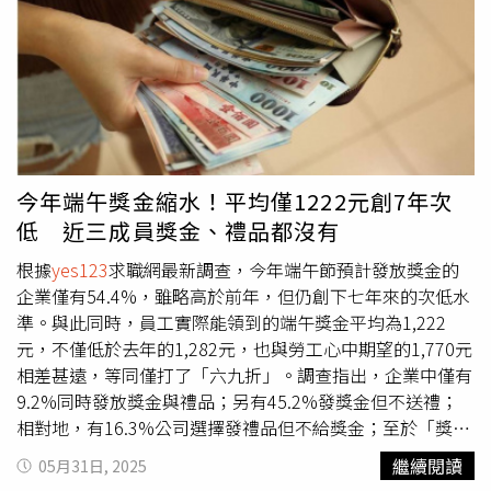
悔」；22.8%屬於「求學期間就後悔了」。這也代表當年
「選系」為主的，現階段「不後悔」比例為47.7%。相較之
下，「選校不選系」的後悔比例高達73%。
yes123
求職網
發言人楊宗斌認為，在選填大學志願時，若當時以「選系為
主」的上班族，可能事先就對要主修的東西，比較有興趣、
也試著去了解，對往後的職場方向比較清楚，難怪進入社會
後，不僅後悔選填志願的比例較低，更因為求學期間提前作
好準備，使得日後平均薪資，有機會能高出一些。
今年端午獎金縮水！平均僅1222元創7年次
低 近三成員獎金、禮品都沒有
根據
yes123
求職網最新調查，今年端午節預計發放獎金的
企業僅有54.4%，雖略高於前年，但仍創下七年來的次低水
準。與此同時，員工實際能領到的端午獎金平均為1,222
元，不僅低於去年的1,282元，也與勞工心中期望的1,770元
相差甚遠，等同僅打了「六九折」。調查指出，企業中僅有
9.2%同時發放獎金與禮品；另有45.2%發獎金但不送禮；
相對地，有16.3%公司選擇發禮品但不給獎金；至於「獎
金、禮品都不給」的企業，則高達29.3%，讓近三成員工面
繼續閱讀
05月31日, 2025
臨「兩頭空」。獎金金額部分，最多企業（30%）計畫發