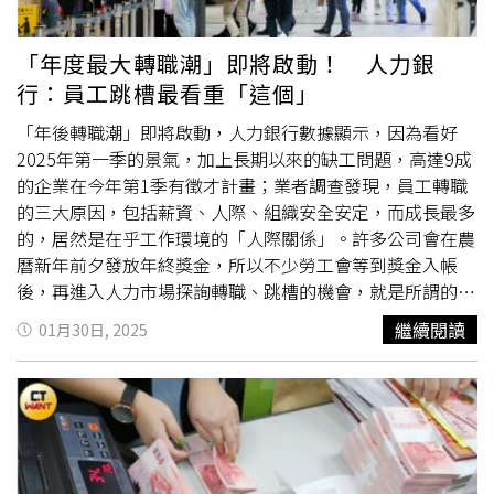
「年度最大轉職潮」即將啟動！ 人力銀
行：員工跳槽最看重「這個」
「年後轉職潮」即將啟動，人力銀行數據顯示，因為看好
2025年第一季的景氣，加上長期以來的缺工問題，高達9成
的企業在今年第1季有徵才計畫；業者調查發現，員工轉職
的三大原因，包括薪資、人際、組織安全安定，而成長最多
的，居然是在乎工作環境的「人際關係」。許多公司會在農
曆新年前夕發放年終獎金，所以不少勞工會等到獎金入帳
後，再進入人力市場探詢轉職、跳槽的機會，就是所謂的
「年後轉職」。
yes123
求職網調查發現，有65.3%企業計畫
繼續閱讀
01月30日, 2025
在今年第1季加薪，44.2%計畫「績效加薪」，21.1%「全
面加薪」，加薪幅度平均落在4.2%。且有高達93.3%企
業，今年第1季有徵才計畫，創下12年同期新高，主要原因
是「一直處於缺工狀態」、「單純填補人員離職空缺」及
「訂單或業務增加而擴編」、「公司擴點、展店而擴編」。
而104人力銀行的《2024員工C.E.O調查報告》，發現上班