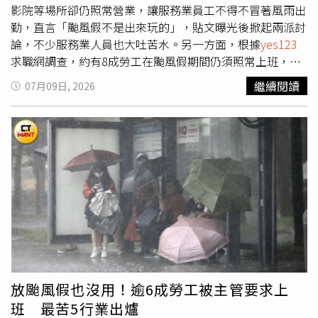
的新鮮人透露，會投遞「與學校主修無關」的職缺。整體來
影院等場所卻仍照常營業，讓服務業員工不得不冒著風雨出
看，新鮮人正面臨「高焦慮、低存款、長待業」的結構性壓
勤，直言「颱風假不是出來玩的」，貼文曝光後掀起兩派討
力，在通膨與就業市場競爭下，多數人被迫縮短求職理想與
論，不少服務業人員也大吐苦水。另一方面，根據
yes123
現實的距離，甚至傾向「先求有再求好」。這不僅反映青年
求職網調查，約有8成勞工在颱風假期間仍須照常上班，其
就業安全感持續下滑，也凸顯初入職場階段的經濟支持與職
中超過6成是因公司或主管要求出勤，也讓颱風假制度及勞
繼續閱讀
07月09日, 2026
涯引導仍明顯不足。
工權益再度受到關注。原PO在Threads發文表示，外界不斷
提醒這次颱風威力驚人，他也好奇究竟會有多少百貨公司仍
選擇開門營業。他認為，政府宣布停班停課的目的在於防
災、降低民眾外出風險，而不是鼓勵大家趁著放假逛街、看
電影，因此不解百貨業者為何能自行評估是否營業，甚至直
言：「如果宣布颱風假，百貨公司還能照開，那以後乾脆由
百貨公司宣布要不要放颱風假就好了。」貼文曝光後，立即
引起許多服務業從業人員共鳴，不少人表示，除了百貨公司
外，旅宿業、餐飲業、KTV、診所、休閒娛樂場所等，同樣
常在颱風假期間維持營業，員工仍得冒著風雨通勤上班。有
網友感嘆：「旅宿業也很辛苦，停班停課還是得上班」、
「餐飲、KTV、診所也都一樣」、「如果民眾都不去，百貨
放颱風假也沒用！逾6成勞工被主管要求上
還會營業嗎？每次颱風假百貨、量販店、電影院都擠滿人，
班 最苦5行業出爐
有生意可做，業者怎麼可能不開門」、「颱風假跑出去娛樂