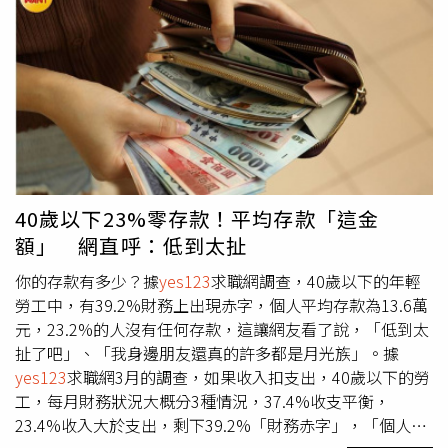
來看，若以2024年全年度來看，則有45.4%的勞工表示，本
（底）薪沒有提高，且獎金、分紅沒有增加，還有25.7%是
本（底）薪沒有提高，但獎金、分紅有增加，也有17.7%是
本（底）薪有提高，但獎金、分紅沒有增加，僅有11.2%最
幸運，屬於本（底）薪有提高，且獎金、分紅有增加，因此
綜合分析，代表共有28.9%，屬於今年本（底）薪有提高，
比例大於去年同期調查的24.5%，以及共有36.9%，屬於今
年獎金、分紅有增加，比例也高於去年同期的33%。另外，
調查顯示，合計有88.7%的企業透露，今年有加薪動作，比
40歲以下23%零存款！平均存款「這金
例略高於去年同期的87%，其中又分成，65.1%屬於「針對
額」 網直呼：低到太扯
績效，採部分員工加薪方式」，真正「齊頭式」調整的，依
舊為較少數，僅有23.6%的企業表示「不論績效，替員工全
你的存款有多少？據
yes123
求職網調查，40歲以下的年輕
面加薪」；平均來說，全年度（2024年）累積增加幅度，
勞工中，有39.2%財務上出現赤字，個人平均存款為13.6萬
則落在4.9%，略大於去年同期的4.7%，同時這也代表仍有
元，23.2%的人沒有任何存款，這讓網友看了說，「低到太
11.3%的企業，其實「今年沒有任何加薪動作」，另外，目
扯了吧」、「我身邊朋友還真的許多都是月光族」。據
前仍有7.8%的企業表示，明年沒有任何加薪計畫。為了留
yes123
求職網3月的調查，如果收入扣支出，40歲以下的勞
才或徵才，有高達九成四（93.7%）的公司指出，會採取
工，每月財務狀況大概分3種情況，37.4%收支平衡，
「獎金或分紅」的激勵策略，不過比起去年，今年「獎金或
23.4%收入大於支出，剩下39.2%「財務赤字」，「個人名