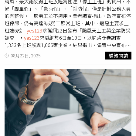
數，勞團仍堅持至少須調漲4%，換算後月薪為2萬9734
颱風、豪大雨使得上班族經常關注「停止上班」的資訊，不
元，調幅1144元，時薪經四捨五入仍為198元。
yes123
求
過「颱風假」、「豪雨假」、「災防假」僅是針對公務人員
職網發言人楊宗斌表示，最低工資調整主要在保障包括時薪
的有薪假，一般勞工並不適用。業者調查指出，政府宣布停
工、二度就業婦女、中高齡勞工及學生打工族等邊際勞工的
班停課，仍有高達8成勞工照常上班，其中，遭雇主要求上
經濟條件。雖然多數上班族不會因調高基本工資而直接受
班達6成。
yes123
求職網22日發布「颱風天上工與企業防災
益，但「比價效應」與「外溢效果」有助於推升新鮮人起
調查」，
yes123
求職網於6日至19日，以網路問卷調查
薪，對解決青年低薪問題有正面作用。
1,333名上班族與1,066家企業。結果指出，儘管中央宣布停
班，仍有高達81.2％的勞工曾照常上班，其中分別為64.6％
繼續閱讀
08月22日, 2025
被老闆、主管要求到班，及16.6％自願上班。
yes123
表
示，觀察各行業別曾在颱風天、豪雨天上工比例的前五名，
依序為「大眾傳播與公關廣告」90％、「批發零售與貿易」
88.6％、「醫護與生技」86.7％，及「餐飲住宿與休閒旅
遊」85.7％、「農林漁牧礦與環保生態」83.3％。業者指
出，71.9％勞工表示，颱風天到班公司沒有提供防護措施；
甚至還有22.8％勞工指出，曾經因公受傷過，所幸仍有
30.1％勞工任職的公司事後有提供補休；以及24.2％颱風假
到班，領到雙倍薪資。