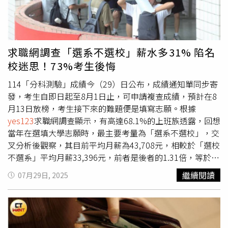
經營副業成為熱門選項，調查發現，高達93.2%上班族有意
成為「斜槓族」，最夢幻的斜槓工作前三名分別是
YouTuber、網拍業者與直播主，期望平均年薪可達81萬
元。斜槓動機以增加收入（78.8%）為首，其次是避免失業
求職網調查「選系不選校」薪水多31% 陷名
（52.2%）、追求時間自由（48.7%）與結合興趣
校迷思！73%考生後悔
（44.2%）。不過挑戰也不少，上班族最擔心的問題包括過
勞傷身（73.3%）、收入不穩（64.1%）、技能淺嘗輒止
114「分科測驗」成績今（29）日公布，成績通知單同步寄
（59.2%）、生活與工作界線模糊（50.2%），以及時間不
發，考生自即日起至8月1日止，可申請複查成績，預計在8
足（49.1%）。
yes123
求職網發言人楊宗斌指出，若勞工長
月13日放榜，考生接下來的難題便是填寫志願。根據
期陷入「月底吃土」的困境，不僅生活品質受影響，過度節
yes123
求職網調查顯示，有高達68.1%的上班族透露，回想
儉也可能壓抑內需，形成惡性循環。他提醒，除了開源與節
當年在選填大學志願時，最主要考量為「選系不選校」，交
流，勞工更應持續進修、跨領域學習，提升專業度與不可取
叉分析後觀察，其目前平均月薪為43,708元，相較於「選校
代性，才是面對通膨與低薪困境的根本之道。本次調查於
不選系」平均月薪33,396元，前者是後者的1.31倍，等於薪
2025年7月25日至8月7日進行，共回收1,358份有效樣本，
資能多31%。選擇讀科系的原因，依序為「考試分數落在這
繼續閱讀
07月29日, 2025
在95%信心水準下，誤差值為正負2.66%。
個科系」(38.2%)、「個人興趣考量」(34.1%)，以及「完全
由父母或長輩決定」(16.6%)、「未來就業市場考量」
(11.1%)。
yes123
求職網還發現，若「選系不選校」的，合
計後悔比例為52.3%：其中29.5%屬於「畢業求職後才後