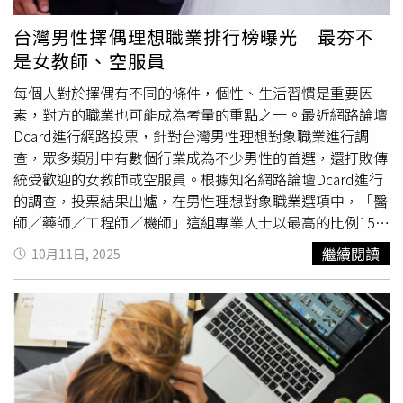
班。至於被要求出勤的勞工，有約三成事後獲得補休，約四
分之一曾領取雙倍薪資，但整體而言，多數勞工仍認為颱風
台灣男性擇偶理想職業排行榜曝光 最夯不
天出勤的保障與補償不足。除了薪資問題外，勞工安全也備
是女教師、空服員
受關注。超過7成受訪者表示，公司在颱風天未提供額外安
全防護措施，甚至有超過2成曾因颱風期間執勤而受傷。需
每個人對於擇偶有不同的條件，個性、生活習慣是重要因
要在戶外工作的勞工普遍認為，處理天災或災後復原工作，
素，對方的職業也可能成為考量的重點之一。最近網路論壇
每月至少應提供2610元危險加給；然而，雖有8成以上企業
Dcard進行網路投票，針對台灣男性理想對象職業進行調
表示願意發放危險加給，平均金額僅1656元，與勞工期待
查，眾多類別中有數個行業成為不少男性的首選，還打敗傳
仍有不小差距。在制度方面，高達96.1%的勞工支持將颱風
統受歡迎的女教師或空服員。根據知名網路論壇Dcard進行
假、豪雨假及災防假納入《勞動基準法》，並列為有薪假，
的調查，投票結果出爐，在男性理想對象職業選項中，「醫
企業也有超過6成表示贊成。此外，近9成上班族認為，政府
師／藥師／工程師／機師」這組專業人士以最高的比例15%
應在前一天晚間10點前公布是否停班停課，讓企業及民眾有
為最高票，其次是「會計／法務／教職／員警／公務員」占
繼續閱讀
10月11日, 2025
充裕時間安排工作、交通及防災準備。依現行《天然災害發
有11％，給人亮麗形象的「啦啦隊／模特／SG／舞者／空
生事業單位勞工出勤管理及工資給付要點》，若工作地、居
姐」獲得10%民眾喜歡。在過去常常聽到男性希望另一半是
住地或通勤必經地區已宣布停班，勞工可基於安全考量不出
女教師或空服員，如今最新的調查結果有別於以往，投票底
勤，雇主不得要求補班、記曠職、扣發全勤獎金或強迫請事
下也引發熱烈討論，有曾與女教師交往過的網友表示，「不
假；若因營運需求要求員工出勤，除應照常給付工資外，也
要老師，女老師很恐怖，不信邪可以儘管嘗試」；但有人對
應事前取得勞工同意，並提供交通工具、交通津貼或其他必
於醫師類別有那麼多人喜歡感到意外，忍不住笑說，「選了
要協助。
yes123
求職網也提醒，若勞工認為風雨過大、出
也沒用啊…還不是單身」，暗指醫師工作忙碌，忙起來可能