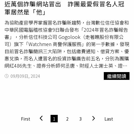
及「米血」（36.3%）、「筍類」（31.8%）。相形之下，
近萬個詐騙網站冒出 詐團最愛假冒名人冠
上班族自認「最難烤」的食材，在可複選狀況下，依序是：
軍居然是「他」
「雞腿、雞翅」（43.2%）、「香腸」（40.2%）、「牛
排、豬排、羊排」（39%），以及「內臟類」（30.9%）、
為協助產官學界掌握冒名詐騙新趨勢，台灣數位信任協會和
「米腸」（22.9%）。其他公認難烤的食材，又分別為：
中華民國電腦稽核協會9日聯合發布「2024年冒名詐騙報告
「海鮮類」（21.5%）、「米血」（19.5%）、「玉米」
書」，分析信任科技公司 Gogolook（走著瞧股份有限公
（16.2%），以及「牛肉片、豬肉片、羊肉片」
司）旗下「Watchmen 商譽保護服務」的第一手數據，發現
（15.1%）、「黑輪、甜不辣」（14.1%）。
目前冒名詐騙簡訊三大陷阱，包括繳費通知、借貸方案、優
惠兌換，而名人遭冒名的投資詐騙廣告前五名，分別為團購
網紅486先生、證券分析師何丞唐、財經人士謝士英、證券
分析師李永年及財經人士陳重銘。內政部警政署數據顯示，
繼續閱讀
09月09日, 2024
去年詐騙報案近4萬件，總財損金額近90億台幣。不堪其擾
的國泰金控董事長蔡宏圖甚至在7月自家舉辦的高峰會公開
喊話：「本人在此，不熟的人可以看一下，我沒有整容過，
不要相信看起來像我的所做的介紹。」他無奈表示，網路上
一堆不知從哪來的影片冒名詐騙，他已報案很多次，大家不
要上當。Watchmen數據顯示，去年至今已生成近萬個詐騙
First
1
2
3
Last
網站，以投資詐騙為大宗，一頁式詐騙網站為新興手法，其
中 Costco 線上購物和華為商城被大量冒名，電商平台的詐