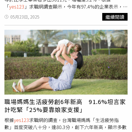
求職網發言人楊宗斌指出，端午獎金被視為企業上半年業績
「
yes123
」求職網調查顯示，今年有97.4%的企業表示，有
的領先指標。從今年整體獎金與禮品預算下滑來看，可能與
聘僱應屆畢業或剛退伍新鮮人的計畫，比例略高於去年的
繼續閱讀
05月23日, 2025
全球貿易不確定性、匯率波動等影響企業對下半年展望趨向
97%，創下6年來新高。平均預計招募新血人數為16.1人，
保守有關。本次調查於2025年5月14日至27日進行，有效樣
也略高於去年的15.4人，且不僅需求擴張，對「學士學歷」
本為1,336名在職勞工與1,066家企業，信心水準95%，誤差
的社會新鮮人，平均願意提供的起薪是32,556元，連5年呈
值分別為±2.68%與±3%。
現反彈，並創下12年以來新高。相較之下，對於擁有「研究
所學歷」的新鮮人，資方平均願意給的起薪為35,567元，相
較於去年的33,989元，提高1,578元，同樣是連5年彈升，增
幅為4.6%，也同創12年以來新高。早鳥族也享有待遇優
勢，有高達75.6%的企業表示，願意對畢業或退伍前就投遞
履歷者給予較高起薪，平均高出8.8%。此外，88.3%的企
業也透露，會提高這類早鳥新鮮人的錄取機會。除了履歷表
內容，企業也重視外語能力、個人社群網站，其中63.4%的
企業表示，附上外語履歷有加分作用，47.6%則對影音履歷
職場媽媽生活疲勞創6年新高 91.6%坦言家
持正面態度；另有48.8%企業希望能看到求職者的社群網站
計吃緊「25%要靠娘家支援」
連結。調查也顯示，來自台大、政大、清大、陽明交大、成
大、台科大、北科大等7所名校的學歷，仍有57%的企業願
根據
yes123
求職網的調查，台灣職場媽媽「生活疲勞指
意提高新鮮人起薪水準，並有44.6%會提高錄取意願。
數」首度突破八十分，達80.3分，創下六年新高，顯示多數