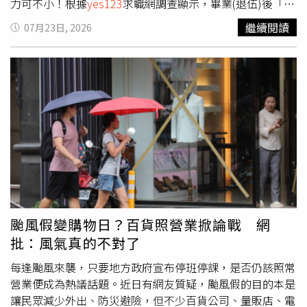
力可不小！根據
yes123
求職網調查顯示，畢業(退伍)後「若
無他人援助」，只靠求學時累積的存款，平均僅可支撐
繼續閱讀
07月23日, 2026
「0.9個月(27天)」的待業時間，仍保持「生活無虞」。更
無奈的是，其中甚至有48.6%透露，自己屬於「完全無法支
撐(0個月)」，代表處於「零存款」窘境！實際上社會新鮮
人的「待業忍耐極限」，平均落在5.6個月，約為168天；這
當中甚至有13.2%的人，自認忍受極限僅「1個月(含)以
下」；不過也有7.7%的畢業生，預估對於無業生活，能夠
忍耐「一年(含)以上」。只是若超過「待業忍耐極限」，就
有高達八成七(87.3%)的人表示，願意「調降」期望待遇以
求找到工作，多於去年的86.2%，以及前年的84.1%，比例
創7年以來新高！調查也發現，合計有94.7%的新鮮人透
露，在「待業期間」時，會有「焦慮感」，其中又分成
80.1%屬於「待業時，天天都會有焦慮感」；14.6%屬於
颱風假變購物日？百貨照營業掀論戰 網
「待業時，偶而會有焦慮感」。因此社會新鮮人罹患「待業
批：風氣真的不對了
焦慮症」比例，不但高於去年的94.2%，以及前年的
93.8%，更創下8年新高！因此，對不少剛畢業的人來說，
每逢颱風來襲，只要地方政府宣布停班停課，是否仍該照常
容易產生「先求有，再求好」的迷思，難怪即使可能「學非
營業便成為熱議話題。近日有網友質疑，颱風假的目的本是
所用」，但是為了盡快找到第一份工作，依舊有高達88.1%
讓民眾減少外出、防災避險，但不少百貨公司、量販店、電