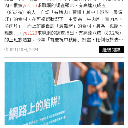
11月26日，以網路問卷進行抽樣，調查20歲（含）以上的
肉。根據
yes123
求職網的調查顯示，有高達八成五
求職會員，同時畢業或役畢（免役），有效問卷共1266
（85.2%）的人，自認「有烤肉」習慣！其中上班族「最偏
份，信心水準為95%，誤差值為正負2.75%；至於企業部
好」的食材，在可複選狀況下，主要為「牛肉片、豬肉片、
份，有效問卷共1023份，信心水準為95%，誤差值為正負
羊肉片」；而上班族自認「最難烤」的食材，則為「雞腿、
3.06%。
雞翅」。
yes123
求職網的調查指出，有高達八成（80.2%）
的上班族透露，今年「有慶祝中秋節」計畫，比例低於去年
的82.6%。至於在過中秋開銷上，根據
yes123
求職網調查顯
繼續閱讀
09月10日, 2024
示，上班族平均預算為6838元，明顯低於去年的7209元，
等於減少371元，降幅為5.1%。若以「全體受僱就業者」
928.6萬人換算，其中80.2%有慶祝計畫，預算6838元，估
計光靠上班族所帶動的「中秋商機」，將上看509億元！而
且每逢中秋節，有高達八成五（85.2%）的人，自認「有烤
肉」習慣！其中上班族「最偏好」的食材，在可複選狀況
下，主要為：「牛肉片、豬肉片、羊肉片」（61.2%）、
「海鮮類」（56.8%）、「雞腿、雞翅」（53.1%），以及
「黑輪、甜不辣」（52%）、「香腸」（50.8%）。其餘喜
愛的烤肉食材，又分別是：「牛排、豬排、羊排」
（47.9%）、「玉米」（44%）、「菇類」（37.7%），以