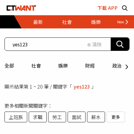
跳至主要內容區塊
下載 APP
最新
社會
娛樂
財經
⊗ 清除
全部
社會
娛樂
財經
政治
顯示結果第 1 ~ 20 筆 / 關鍵字「
yes123
」
更多相關新聞關鍵字：
上班族
求職
勞工
面試
薪水
更多