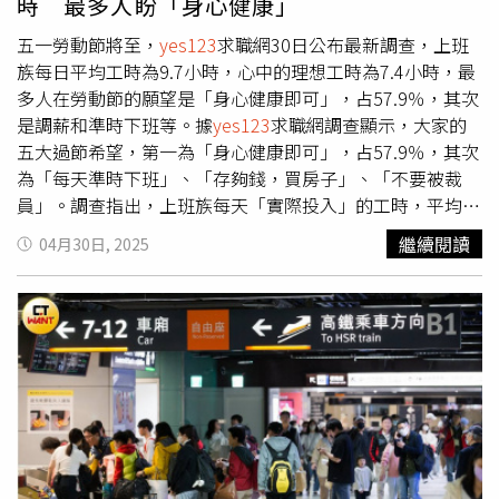
時 最多人盼「身心健康」
按行業區分，傳播、公關、餐旅、醫護等高工時、高壓力行
業的疲勞指數均超過83分。這份調查也反映了職場媽媽的心
五一勞動節將至，
yes123
求職網30日公布最新調查，上班
理落差。雖然工作表現自評平均81.3分，顯示她們在職場的
族每日平均工時為9.7小時，心中的理想工時為7.4小時，最
努力與自我要求，但對於「母親角色」的自評僅有48.5分，
多人在勞動節的願望是「身心健康即可」，占57.9％，其次
18.8%甚至給予自己零分。這種內在落差進一步形成長期焦
是調薪和準時下班等。據
yes123
求職網調查顯示，大家的
慮與疲憊感。近96%的職場媽媽曾有過想要離家喘息的念
五大過節希望，第一為「身心健康即可」，占57.9％，其次
頭，並認為一次休息9.6天才足夠紓壓；其中18.2%更希望
為「每天準時下班」、「存夠錢，買房子」、「不要被裁
有超過半個月的假期。至於曾經因婚育離職的比率也達
員」。調查指出，上班族每天「實際投入」的工時，平均為
37.7%，而二度就業後有四成自評薪資低於婚育前，平均的
9.7小時，自認「日工時」有12小時以上的佔16.5%，有6成
繼續閱讀
04月30日, 2025
工作空窗期長達4.9年。不僅如此，94.7%的受訪者曾因家
6上班族怕自己過勞，其中又有超過6成的人考慮離職。而勞
庭考慮想要轉換工作，其中有三分之一已經實際行動。更有
工心中理想工時為7.4小時，等於要再少2小時以上。57.7%
39%的職場媽媽表示，如果人生能重來，可能選擇不生孩
的人指出，曾被主管要求「先打下班卡，再繼續加班」的經
子。她們對現今職場環境感到不友善，有71.3%指出曾遭遇
驗；有63.8%的人曾有「熬夜通宵加班」的經驗。57.2%勞
升遷或薪資歧視。
工認為，自己的身心狀況並「不健康」，因為忙工作，和和
親人、情人相處的機會也都變少。至於「財富狀況」，
31.2%的人表示，現在是「負債大於資產」，等於舉債度
日。儘管如此，最後調查表示，「職場與生活幸福指數」平
均為61.2分，比去年的58分高，也創下3年新高。