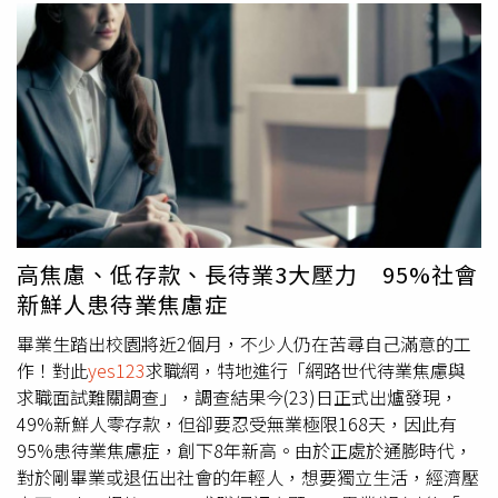
高焦慮、低存款、長待業3大壓力 95%社會
新鮮人患待業焦慮症
畢業生踏出校園將近2個月，不少人仍在苦尋自己滿意的工
作！對此
yes123
求職網，特地進行「網路世代待業焦慮與
求職面試難關調查」，調查結果今(23)日正式出爐發現，
49%新鮮人零存款，但卻要忍受無業極限168天，因此有
95%患待業焦慮症，創下8年新高。由於正處於通膨時代，
對於剛畢業或退伍出社會的年輕人，想要獨立生活，經濟壓