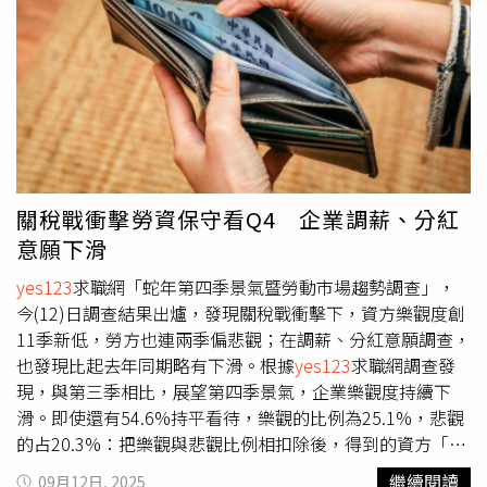
會，同時得再面試4.9家公司，才能真正找到一份工作，略
低於去年的5.4家。依此數據換算下來，新鮮人如果想得到
一次錄取機會，大約要投遞92.6封履歷表，不過這數值已是
創下9年來新低。另外在求職態度方面，有高達44.8%的新
鮮人，採取「先求有再求好」的策略；但同時也有19.6%表
示，自己是「寧缺勿濫」：寧可失業，也不亂應徵工作；而
剩下的35.6%則認為，對於找工作的態度，自己算是「一切
隨緣」，屬於「佛系求職者」！不過也有72.4%的社會新鮮
關稅戰衝擊勞資保守看Q4 企業調薪、分紅
人透露，在找工作期間，會碰到家人給予的「精神壓力」，
意願下滑
可能大多來自於父母親或長輩，他(她)們表達對自己求職進
度的「關切」、「憂心」：其中40.2%屬於「會給，但仍可
yes123
求職網「蛇年第四季景氣暨勞動市場趨勢調查」，
負荷」；32.2%屬於「會給，且無法負荷」，處於「精神快
今(12)日調查結果出爐，發現關稅戰衝擊下，資方樂觀度創
崩潰」的狀態。另外調查結果更顯示，高達96.3%的新鮮人
11季新低，勞方也連兩季偏悲觀；在調薪、分紅意願調查，
表示，在待業期間是有「經濟壓力」：其中54.7%屬於
也發現比起去年同期略有下滑。根據
yes123
求職網調查發
「有，但仍可負荷」；41.6%屬於「有，且無法負荷」，手
現，與第三季相比，展望第四季景氣，企業樂觀度持續下
頭異常吃緊。當處於無穩定收入時，77.6%有得到「父母或
滑。即使還有54.6%持平看待，樂觀的比例為25.1%，悲觀
親友資助」；還有53.4%要靠「個人存款」過活；相較下，
的占20.3%：把樂觀與悲觀比例相扣除後，得到的資方「淨
有些人更加辛苦：37.9%需要靠「兼差打工」，想辦法賺一
樂觀比例」為+4.8%，去年同期則為+27%，相較上一季
繼續閱讀
09月12日, 2025