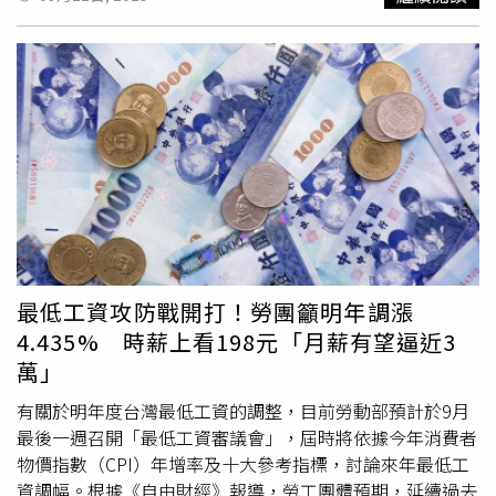
點錢來補貼生計；其餘有22.2%要「變賣家當」；有10.2%
「淨樂觀比例」是+7.6%：「樂觀度」連三降，更創下11季
選擇向「金融機構貸款」。「Z世代」社會新鮮人自評「待
的新低。相形之下，對於Q4景氣，上班族比較保守面對！
業痛苦指數」，平均落在80.6分，高於去年的79.2分，創下
持平看待的有58.7%，樂觀的佔18.2%，悲觀看待的有
12年以來新高。其中自認達到「滿分(一百分)」的，更佔了
23.1%：將樂觀與悲觀比例相扣除後，得出來的勞方「淨樂
20.2%：這些人恐怕已達到「痛不欲生」、「苦不堪言」的
觀比例」為-4.9%，去年同期則為+8.1%，相較Q3調查
程度。相形之下，目前有正職工作的新鮮人，是不是真的比
為-1.9%：連續兩季呈現負數，代表勞方已偏向悲觀！觀察
較幸運呢？調查顯示，這群職場菜鳥「原本預期的」月薪，
勞資雙方對經濟前景的看法，
yes123
求職網發言人楊宗斌
平均為32,355元，「實際領到的」月薪，平均則落在31,768
解讀，全球地緣政治衝突將導致關稅提高，使得資方對今年
元，雙雙創下12年以來的新高！雖然有高達93.1%的人透
第四季的景氣，無法過度樂觀看待。特別像是「外銷導向」
露，這樣的月薪仍算是「試用期」薪資，未來過關以後，待
廠商，憂心未來接單可能受貿易戰影響；所幸對於內需導向
遇可能還有調高空間；只是仍有83.8%的人表示，其實「不
公司來說，還有多個連假加持，同時受惠普發現金政策，因
滿意」現在的薪酬水準。目前在職中的社會新鮮人中也有
此預估目前「民間消費力道」，依舊保持相當熱度！另一方
最低工資攻防戰開打！勞團籲明年調漲
88.2%透露，「曾經有過」離職的念頭，主要原因「工作量
面楊宗斌認為，由於逐漸接近「歲末人力盤點」時機，11月
4.435% 時薪上看198元「月薪有望逼近3
與薪水不成正比」(52%)、「學不到東西」(46.6%)、「工
份將邁入「考績評比季」，上班族保持高度危機意識，若有
萬」
作壓力過大」(41.6%)，以及「上司情緒不穩，老是愛罵
任何企業裁員減薪、無薪假風聲，都可能影響到職涯規劃；
人」(34.2%)、「工作內容和之前想像的不同」(28.7%)。
加上處於「物價漲、薪水卻不漲」的職場環境，恐怕難有過
有關於明年度台灣最低工資的調整，目前勞動部預計於9月
yes123
求職網發言人楊宗斌建議，所謂「先求有」，應該
度樂觀的預期心理。針對2025年「前三季」的薪資水準，
最後一週召開「最低工資審議會」，屆時將依據今年消費者
是先求(找到)「有」興趣、「有」前景、「有」符合性格的
合計有59.9%的企業表示，「有替」員工加薪過，但比例低
物價指數（CPI）年增率及十大參考指標，討論來年最低工
工作；接著所謂的「再求好」，應該是再求(找到)薪資能更
於去年同期的62.3%，其中又以績效加薪占42.2%。對於接
資調幅。根據《自由財經》報導，勞工團體預期，延續過去