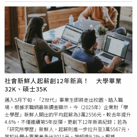
800～1200元；其次為26.9%發500～800元；僅7.9%願意
發超過1200元。平均端午獎金為1,222元，創近七年第二低
紀錄。禮品方面，企業對內送禮的比率為25.5%，略高於前
兩年，最受企業青睞的端午禮包括，「粽子禮盒」、「甜點
零食」、「自家產品」、「鳳梨酥／蛋黃酥」與「水果禮
盒」。對外公關贈禮則有44.1%的企業仍維持送禮習慣，平
均每份預算925元，低於去年的976元。最常送出的禮品為
「甜點禮盒」、「冰粽」、「傳統粽子」、「禮券」及「鳳
梨酥」。值得注意的是，超過五成企業（50.9%）明文或口
頭禁止員工收禮，以避免產生不當對價或利益衝突，尤其是
採購、外務相關職位需特別留意。針對目前任職企業，只有
社會新鮮人起薪創12年新高！ 大學畢業
45%預估會拿到端午獎金，30.5%預估能收到禮品。調查也
32K、碩士35K
顯示，上班族最希望收到的端午禮是「百貨／超商禮券」，
其次為「冰粽」、「甜點」、「鳳梨酥」與「文創商品」。
邁入5月下旬，「Z世代」畢業生即將走出校園、踏入職
反之，「公司自家產品」、「酒類」、「包裝米」、「肉
場，根據求職網最新調查顯示，今（2025年）企業對「學
品」及「茶葉禮盒」則被視為最不期待的「雷品」。至於應
士學歷」新鮮人開出的平均起薪為3萬2556元，較去年提升
景吃粽子習慣，上班族平均會吃3.9顆，9.3%甚至吃超過10
4.6%，不僅連續第5年反彈，更創下12年新高紀錄；若為
顆。口味偏好以「南部粽」最受歡迎（74.7%），其次為
「研究所學歷」新鮮人，起薪則進一步拉升至3萬5567元，
「北部粽」、「海鮮粽」、「冰粽」及「鹼粽」。
yes123
等於比學士畢業者多出3011元，增幅達9.2%。根據