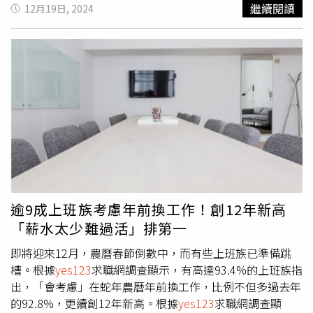
分紅」的支出有59.1%是「持平」，26.6%為「增加」，
下」總存款平均為13.6萬元，比去年的12.4萬高，但有
繼續閱讀
12月19日, 2024
14.3%是「減少」。「薪資調整」也是留住人才的一種方
23.2%的人零存款，高於去年的22.1%和前年的20.3%，數
法，只是對一般員工或者對主管，企業加薪留才所給的價碼
據一出也引發網友討論。一名金融業網友在Threads發文，
並不相同，假如為了挽留「重要人才」，避免其跳槽，對於
如果對金錢很焦慮，記住台灣40歲以下青年，平均存款是
「非主管職」員工的月薪，公司平均願意加5546元；相較
13.6萬，23%沒存款，35%是如果突然失業，儲蓄完全無法
之下，如果對於「主管職」員工，企業願意加碼9420元。
支撐，39%有財務赤字，47%「有負債，而且造成沉重經濟
壓力」，每日的平均工時為9.8小時。此文一出，不少人紛
紛留言「為什麼脆（Threads）上每個人的對賬單隨便就是
幾百幾千萬的，連ETF都是隨便幾百張，台灣人這麼有錢
嗎」、「47%有負債會不會是房貸」、「更感動的是原來
40歲以下還是青年嗎」。
逾9成上班族考慮年前換工作！創12年新高
「薪水太少難過活」排第一
即將迎來12月，農曆春節倒數中，而有些上班族已準備跳
槽。根據
yes123
求職網調查顯示，有高達93.4%的上班族指
出，「會考慮」在蛇年農曆年前換工作，比例不但多過去年
的92.8%，更續創12年新高。根據
yes123
求職網調查顯