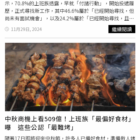
示，70.8%的上班族透露，早就「付諸行動」，開始投遞履
歷，正式尋找新工作，其中46.6%屬於「已經開始尋找，但
尚未有面試機會」，以及24.2%屬於「已經開始尋找，且已
有面試機會」。至於年前想轉職的主因，在可複選狀況下，
繼續閱讀
11月29日, 2024
主要依序為「薪水太少，很難過活」佔57.7%、「覺得現在
的公司沒前景」佔45.3%、「太久沒有加薪」佔39.2%，以
及「沒有升遷、調部門的機會」佔38.2%、「覺得現在所處
的行業沒前景」佔33.8%；多數人跳槽的理由是不滿薪資狀
況，調查顯示，年前轉職者平均希望，能比原來工作加薪
8053元。調查指出，有20.5%的人評估，若在「蛇年過年
前」提出辭呈，對年終獎金或分紅「不會有任何變化」，只
是認為會有「損失」的，合計也佔了78.2%，其中46.2%認
為會「完全拿不到」，32%則認為會「減少」，僅有極少數
的1.3%，認為會「增加」。調查也發現，有高達47.2%的
企業指出，如果在發年終獎金前，得知某員工想離職，其實
給他（她）的金額「不會重新評估，完全照工作表現而
中秋商機上看509億！上班族「最偏好食材」
定」，其餘有42.2%表示「會重新評估，少給一些或完全不
曝 這些公認「最難烤」
給」，僅有10.6%透露「會重新評估，想留住人才，所以多
給一些」。此調查是由
yes123
求職網於2024年11月13日到
隨著17日即將迎來中秋節，許多人已備好食材，準備揪人烤