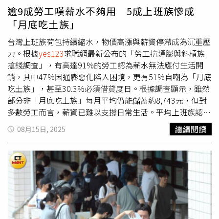
逾9成勞工嘆薪水不夠用 5成上班族慘成
「月底吃土族」
台灣上班族荷包持續縮水，物價高漲與薪資停滯成為沉重壓
力。根據
yes123
求職網最新公布的「勞工抗通膨與斜槓族
搶錢調查」，有高達91%的勞工認為薪水無法應付生活開
銷，其中47%因通膨惡化陷入困境，更有51%自嘲為「月底
吃土族」，甚至30.3%必須借貸度日。根據調查顯示，雖然
部分非「月底吃土族」每月平均仍能儲蓄約8,743元，但對
多數勞工而言，薪資已難以支撐日常生活。平均上班族認
為，月薪至少要增加1萬892元，才能擺脫「薪貧族」困
繼續閱讀
08月15日, 2025
境；更有16.2%的人認為理想加薪幅度應超過2萬元。不過
84%勞工悲觀認為「加薪無望」，也有83.6%憂心全球關稅
戰將進一步壓縮調薪機會。而為了抗漲，上班族展開「開源
節流」計畫。調查指出，94.1%受訪者已制定省錢或節能方
案，期望每月平均能少花3,968元，相當於每天節省約132
元。然而節流有限、投資又不易獲利。雖然有92.9%上班族
規劃投資，53.8%已經付諸行動，但投報表現兩極，平均報
酬率甚至為負20.8%，顯示靠理財累積財富並不容易。因此