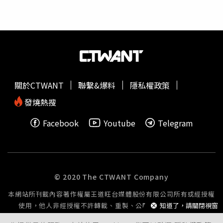
騙案件更是猖獗，數位信任協會呼籲，三大常見的詐騙網址
結尾為.top、.xyz 和 .vip，民眾在瀏覽網頁和網路交易時，
應仔細核對網址，避免點擊不明連結，或在陌生網頁上留下
個人資料。過往著重於冒名財經名人的粉絲專頁投廣告，近
期也出現大量且重複的投資詐騙廣告投放，並在使用者點擊
廣告連結後出現名人進行詐騙，Watchmen社群冒名廣告研
究也發現，投資詐騙廣告佔社群詐騙比例超過一半，包含黃
關於CTWANT
聯繫&爆料
隱私權政策
仁勳、謝金河、鄭弘儀、吳淡如等都是詐騙冒名的對象，同
時假求職、借貸廣告、補助等也都是詐騙的手法之一，包含
發燒熱搜
光泉鮮乳、嘉南羊乳、
Yes123
求職網、悠遊卡等企業都曾
Facebook
Youtube
Telegram
遭冒名。台北市出版公會也表示，臉書FB與IG等社群媒體
近來出現大量送書廣告，盜用名人包括許多名作家，甚至台
積電創辦人張忠謀、董事長魏哲家等，號稱免費贈書1000
本、5000本，100％都是詐騙，大多數送的是理財書，專騙
小資族或退休人士。
© 2020 The CTWANT Company
本網站所刊載內容著作權屬王道旺台媒體股份有限公司所有或經授權
使用，他人非經授權不許轉載、重製、公開播送或公開傳輸。
知道了，請關閉視窗