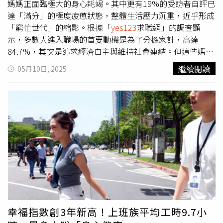
yes123
求職網發言人楊宗斌分析，自全面性邊境解封後，
媽媽正面臨極大的身心耗竭。其中更有19%的受訪者自評已
資方缺工壓力促使企業積極網羅數位人才，特別是餐飲、觀
達「滿分」的極度疲憊狀態，整體生活壓力沉重，近乎形成
光、飯店與空運等行業，因應恢復開放邊境以後擴點需求，
「窮忙世代」的縮影。根據「
yes123
求職網」的調查顯
持續釋出大量職缺。他也呼籲，企業應超前部署，將新鮮人
示，多數人進入職場的首要動機是為了分擔家計，高達
視為未來接班人，給予充分的職前訓練，並且提供未來職位
84.7%，其次是追求經濟自主與維持社會連結。但這些媽媽
晉升空間。
平均每日工作時間（包含職場與家務）已達10.9小時，
繼續閱讀
05月10日, 2025
24.7%甚至表示超過12小時，反映出高度過勞的現象。經濟
壓力方面，91.6%的受訪者坦言目前家計吃緊，其中有四分
之一需要仰賴娘家援助。除了物價與薪資問題，長期低薪、
無法配合加班、頻繁因家庭請假造成同事負擔，以及職涯受
限、同工不同酬等問題，也成為她們在職場上最主要的焦慮
來源。即使在面試階段，32.3%也認為曾遭歧視，而22.2%
擔心產假與育嬰假可能影響職位穩定。在家庭層面，71.3%
的職場媽媽表示下班後仍需處理家事，難以真正休息，子女
教育與照顧也成為沉重壓力來源。尤其有55.2%認為錯過了
陪伴孩子成長的時光，進一步加重心理負擔。這使得87.2%
的媽媽坦承，無法親自照顧孩子時常懷有罪惡感。在這樣的
雙重負荷下，職場媽媽的生活疲勞指數首度突破80分，達到
幸福指數創3年新高！上班族平均工時9.7小
80.3分。其中高達19%自評已達滿分100分的極限狀態。若