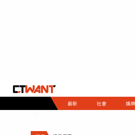
社會首頁
娛樂首頁
財經首頁
政
:::
最新
社會
娛
時事
即時
熱線
:::
直擊
大條
人物
調查
專題
３Ｃ