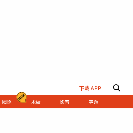
下載 APP
國際
永續
影音
專題