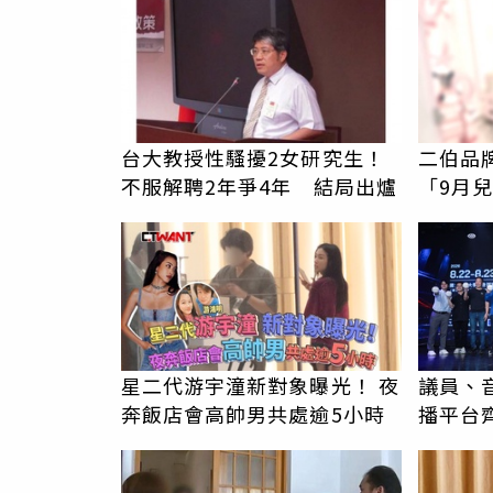
台大教授性騷擾2女研究生！
二伯品
不服解聘2年爭4年 結局出爐
「9月
嗎？北
星二代游宇潼新對象曝光！ 夜
議員、
奔飯店會高帥男共處逾5小時
播平台
界陣容
奇聯賽