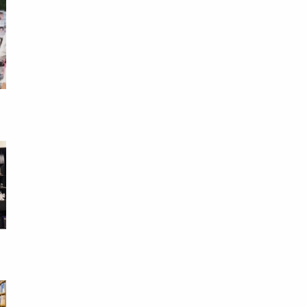
帥
賣
飛