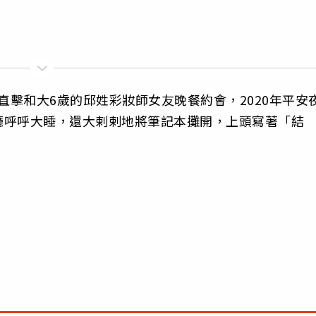
擊和大6歲的邱姓彩妝師女友晚餐約會，2020年平安
廳呼呼大睡，還大剌剌地將筆記本攤開，上頭寫著「結