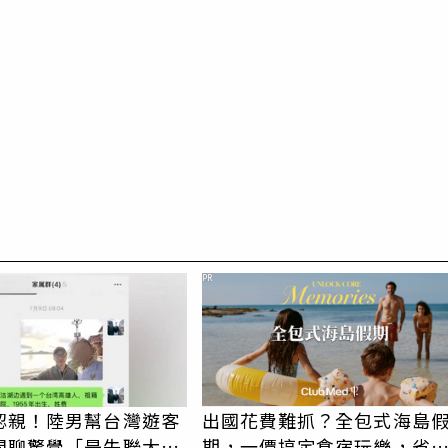
PR
認親！陸男幫台灣遊客
出國花費難抓？全包式海島
閒聊驚覺「是失聯大
期，一價搞定食宿玩樂，省