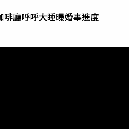
寵物
咖啡廳呼呼大睡曝婚事進度
運勢
運動
梅酒