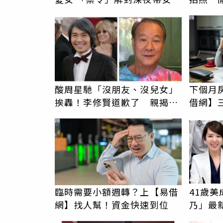
返家
伯」奇
PR
酸周星馳「沒朋友、沒兒女」
下個月
挨轟！李修賢道歉了 親揭30
借網】
年恩怨真相
PR
臨時需要小額週轉？上【易借
41歲
網】找人幫！資金快速到位
乃」最
歲月忘