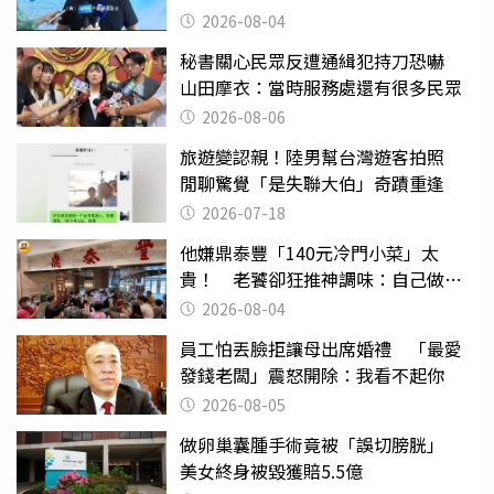
2026-08-04
秘書關心民眾反遭通緝犯持刀恐嚇
山田摩衣：當時服務處還有很多民眾
2026-08-06
旅遊變認親！陸男幫台灣遊客拍照
閒聊驚覺「是失聯大伯」奇蹟重逢
2026-07-18
他嫌鼎泰豐「140元冷門小菜」太
貴！ 老饕卻狂推神調味：自己做不
出來
2026-08-04
員工怕丟臉拒讓母出席婚禮 「最愛
發錢老闆」震怒開除：我看不起你
2026-08-05
做卵巢囊腫手術竟被「誤切膀胱」
美女終身被毀獲賠5.5億