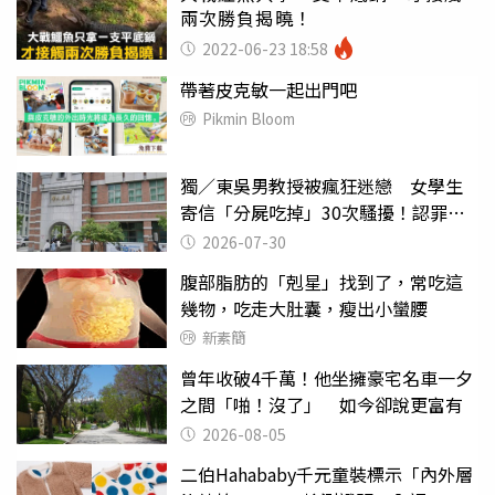
兩次勝負揭曉！
2022-06-23 18:58
帶著皮克敏一起出門吧
Pikmin Bloom
獨／東吳男教授被瘋狂迷戀 女學生
寄信「分屍吃掉」30次騷擾！認罪免
關
2026-07-30
腹部脂肪的「剋星」找到了，常吃這
幾物，吃走大肚囊，瘦出小蠻腰
新素簡
曾年收破4千萬！他坐擁豪宅名車一夕
之間「啪！沒了」 如今卻說更富有
2026-08-05
二伯Hahababy千元童裝標示「內外層