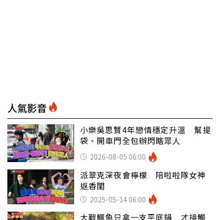
人氣影音
小樂吳思賢4年戀情穩定升溫 幫提
袋、開車門全包辦閃瞎眾人
2026-08-05 06:00
派翠克深夜會檸檬 陪啦啦隊女神
返香閨
2025-05-14 06:00
大戰鱷魚只拿一支平底鍋 才接觸