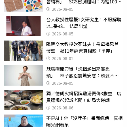
皆純棉」 SGS檢測證明：內裡100%
聚酯纖維
2026-08-05
台大教授性騷擾2女研究生！不服解聘
2年爭4年 結局出爐
2026-08-05
陽明交大教授砍死妹夫！岳母追思首
發聲 揭11年經營真相駁「爭產」
2026-08-02
尪腦瘤開刀後「洗個澡出來變禿
頭」 林子熙忍震驚安慰：頭髮不重
要
2026-08-05
獨／德朗火鍋招牌雞湯燙傷3歲童 店
員違規卻起訴老闆！結局大逆轉
2026-08-06
不是AI！他「沒脖子」畫面瘋傳 真相
曝光網看呆