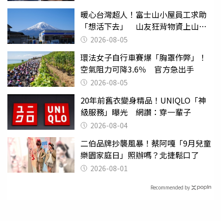
暖心台灣超人！富士山小屋員工求助
「想活下去」 山友狂背物資上山：
台灣真的是寶島
2026-08-05
環法女子自行車賽爆「胸罩作弊」！
空氣阻力可降3.6％ 官方急出手
2026-08-05
20年前舊衣變身精品！UNIQLO「神
級服務」曝光 網讚：穿一輩子
2026-08-04
二伯品牌抄襲風暴！蔡阿嘎「9月兒童
樂園家庭日」照辦嗎？北捷鬆口了
2026-08-01
Recommended by