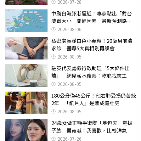
2026-07-28
中颱白海豚漸逼近！專家點出「對台
威脅大小」關鍵因素 最新預測路徑
曝
2026-08-06
私密處長滿白色小顆粒！20歲男崩潰
求診 醫曝5大真相別再誤會
2026-08-05
駐英代表處徵行政助理「5大條件出
爐」 網見薪水傻眼：乾脆找志工
2026-08-05
180公分僅45公斤！他右肺受損仍苦練
2年 「紙片人」逆襲成健壯男
2026-08-05
24歲女做正顎手術變「地包天」鞋拔
子臉 醫竟喊：我喜歡，比較洋氣
2026-07-26