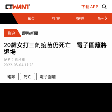
跳至主要內容區塊
下載 APP
最新
社會
娛樂
財經
影音
即時新聞
20歲女打三劑疫苗仍死亡 電子圍籬將
退場
記者：影音組
2022-05-04
17:28
確診
死亡
電子圍籬