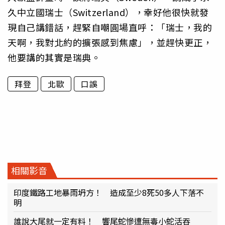
久中立國瑞士（Switzerland），幸好他很快就發
現自己講錯話，趕緊自嘲圓場直呼：「瑞士，我的
天啊，我對北約的擴張感到焦慮」，並趕快更正，
他要講的其實是瑞典。
拜登
北歐
口誤
相關影音
印度鐵路工地暴雨坍方！ 造成至少8死50多人下落不
明
誰說大尾就一定有料！ 響尾蛇慘遭無毒小蛇活吞