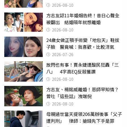
2026-08-10
方志友認11年婚姻告終！昔日心聲全
被翻出 結婚隔年就想離婚
2026-08-10
24歲女做正顎手術變「地包天」鞋拔
子臉 醫竟喊：我喜歡，比較洋氣
2026-07-26
放閃也有事！賈永婕遭酸民狂轟「三
八」 4字高EQ反殺獲讚
2026-08-10
方志友、楊銘威離婚！恩師早知情？
曾吐「這些話」洩端倪
2026-08-10
母親過世當天提領206萬辦後事「父子
遭判刑」 律師：搶錢先下手是罪