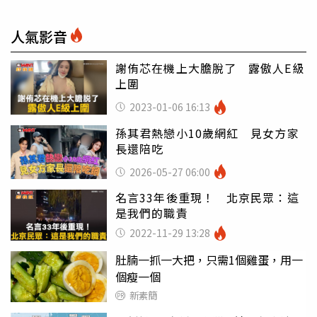
人氣影音
謝侑芯在機上大膽脫了 露傲人E級
上圍
2023-01-06 16:13
孫其君熱戀小10歲網紅 見女方家
長還陪吃
2026-05-27 06:00
名言33年後重現！ 北京民眾：這
是我們的職責
2022-11-29 13:28
肚腩一抓一大把，只需1個雞蛋，用一
個瘦一個
新素簡