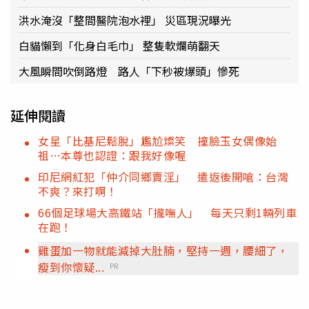
洪水淹沒「整間醫院泡水裡」 災區現況曝光
白貓懶到「化身白毛巾」 整隻軟爛萌翻天
大風瞬間吹倒路燈 路人「下秒被爆頭」慘死
延伸閱讀
女星「比基尼鬆脫」尷尬燦笑 撞臉玉女偶像始
祖…本尊也認證：跟我好像喔
印尼網紅犯「仲介同鄉賣淫」 遣返後開嗆：台灣
不爽？來打啊！
66個足球場大高鐵站「攏嘸人」 每天只剩1輛列車
在跑！
雞蛋加一物就能減掉大肚腩，堅持一週，腰細了，
瘦到你懷疑...
PR