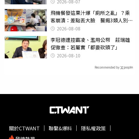
2026-08-07
飛機餐發這果汁爆「廁所之亂」？乘
客崩潰：差點丟大臉 醫揭3類人別亂
喝
2026-08-08
李冠德遭控霸凌、濫用公帑 莊瑞雄
促徹查：若屬實「都要砍頭了」
2026-08-10
Recommended by
關於CTWANT
聯繫&爆料
隱私權政策
發燒熱搜