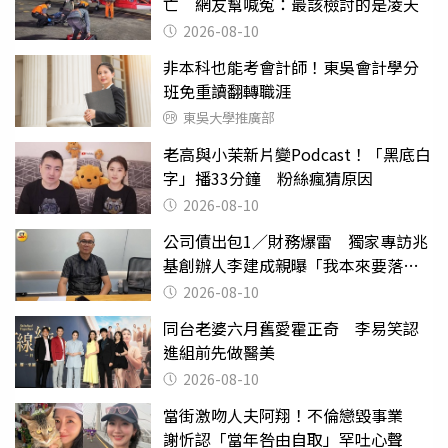
亡 網友幫喊冤：最該檢討的是凌天
2026-08-10
非本科也能考會計師！東吳會計學分
班免重讀翻轉職涯
東吳大學推廣部
老高與小茉新片變Podcast！「黑底白
字」播33分鐘 粉絲瘋猜原因
2026-08-10
公司債出包1／財務爆雷 獨家專訪兆
基創辦人李建成親曝「我本來要落
跑」
2026-08-10
同台老婆六月舊愛霍正奇 李易笑認
進組前先做醫美
2026-08-10
當街激吻人夫阿翔！不倫戀毀事業
謝忻認「當年咎由自取」罕吐心聲