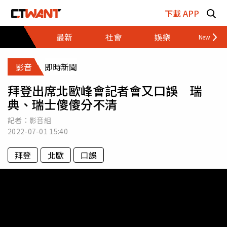
跳至主要內容區塊
下載 APP
最新
社會
娛樂
財經
影音
即時新聞
拜登出席北歐峰會記者會又口誤 瑞
典、瑞士傻傻分不清
記者：影音組
2022-07-01
15:40
拜登
北歐
口誤