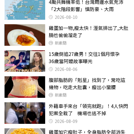
4颱共舞機率低！台灣周邊水氣充沛
「2大階段影響」慎防豪、大雨
2026-08-10
雞蛋加一物,瘦太快！溼氣排出了,大肚
腩也偷偷溜走了
新素簡
15歲倒追27歲男！交往1個月懷孕
36歲當阿嬤故事曝光
2026-08-06
腹部脂肪的「剋星」找到了，常吃這
幾物，吃走大肚囊，瘦出小蠻腰
新素簡
外籍車手來台「領完就跑」！4人快閃
犯案全栽了 機場也逃不掉
2026-08-09
雞蛋加它瘦肚子，全身脂肪全部消失