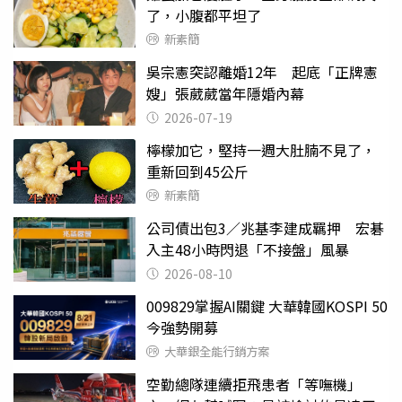
了，小腹都平坦了
新素簡
吳宗憲突認離婚12年 起底「正牌憲
嫂」張葳葳當年隱婚內幕
2026-07-19
檸檬加它，堅持一週大肚腩不見了，
重新回到45公斤
新素簡
公司債出包3／兆基李建成羈押 宏碁
入主48小時閃退「不接盤」風暴
2026-08-10
009829掌握AI關鍵 大華韓國KOSPI 50
今強勢開募
大華銀全能行銷方案
空勤總隊連續拒飛患者「等嘸機」