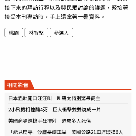
接下來的拜訪行程以及與民眾討論的議題，緊接著
接受本刊專訪時，手上還拿著一疊資料。
桃園
林智堅
參選人
相關影音
日本貓咪開口汪汪叫 叫聲太特別驚呆飼主
2小飛機相撞釀4死 巨大衝擊雙雙燒成一片
美國商場遭槍手狂掃射 造成多人死傷
「能見度零」沙塵暴釀車禍 美國公路21車連環撞6人