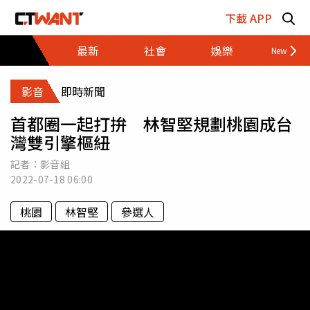
跳至主要內容區塊
下載 APP
最新
社會
娛樂
財經
影音
即時新聞
首都圈一起打拚 林智堅規劃桃園成台
灣雙引擎樞紐
記者：影音組
2022-07-18
06:00
桃園
林智堅
參選人