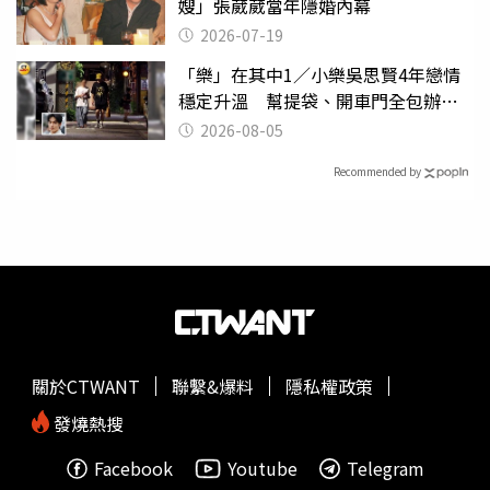
嫂」張葳葳當年隱婚內幕
2026-07-19
「樂」在其中1／小樂吳思賢4年戀情
穩定升溫 幫提袋、開車門全包辦閃
瞎眾人
2026-08-05
Recommended by
關於CTWANT
聯繫&爆料
隱私權政策
發燒熱搜
Facebook
Youtube
Telegram