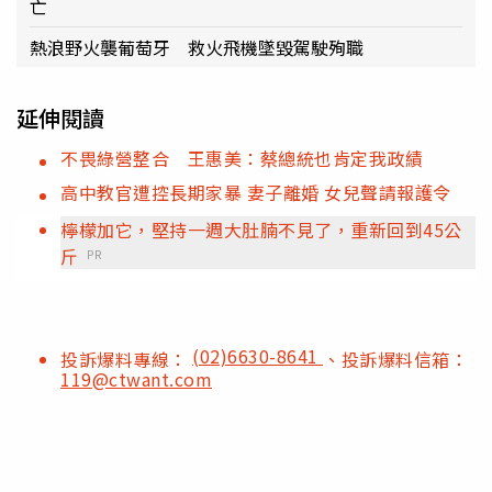
亡
熱浪野火襲葡萄牙 救火飛機墜毀駕駛殉職
延伸閱讀
不畏綠營整合 王惠美：蔡總統也肯定我政績
高中教官遭控長期家暴 妻子離婚 女兒聲請報護令
檸檬加它，堅持一週大肚腩不見了，重新回到45公
斤
PR
(02)6630-8641
投訴爆料專線：
、投訴爆料信箱：
119@ctwant.com