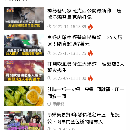
神秘藝術家班克西公開最新作 廢
墟塗鴉替烏克蘭打氣
2022-11-16 18:39
桌遊店暗中經營麻將賭場 25人遭
逮！賭資超過7萬元
2022-12-13 12:25
打開吹風機發生大爆炸 理髮店2人
著火逃生
2022-09-11 11:00
肚腩一抓一大把，只需1個雞蛋，用一
個瘦一個
新素簡
小樂吳思賢4年戀情穩定升溫 幫提
袋、開車門全包辦閃瞎眾人
2026-08-05