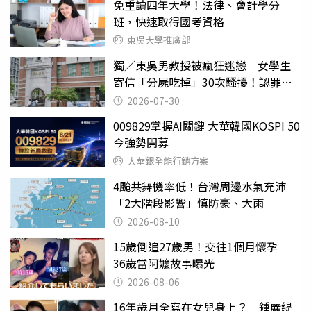
免重讀四年大學！法律、會計學分
班，快速取得國考資格
東吳大學推廣部
獨／東吳男教授被瘋狂迷戀 女學生
寄信「分屍吃掉」30次騷擾！認罪免
關
2026-07-30
009829掌握AI關鍵 大華韓國KOSPI 50
今強勢開募
大華銀全能行銷方案
4颱共舞機率低！台灣周邊水氣充沛
「2大階段影響」慎防豪、大雨
2026-08-10
15歲倒追27歲男！交往1個月懷孕
36歲當阿嬤故事曝光
2026-08-06
16年歲月全寫在女兒身上？ 鍾麗緹