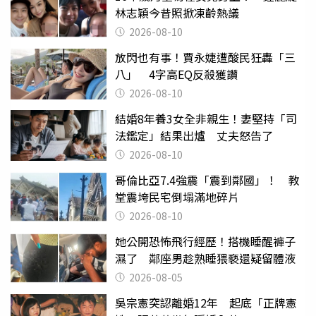
林志穎今昔照掀凍齡熱議
2026-08-10
放閃也有事！賈永婕遭酸民狂轟「三
八」 4字高EQ反殺獲讚
2026-08-10
結婚8年養3女全非親生！妻堅持「司
法鑑定」結果出爐 丈夫怒告了
2026-08-10
哥倫比亞7.4強震「震到鄰國」！ 教
堂震垮民宅倒塌滿地碎片
2026-08-10
她公開恐怖飛行經歷！搭機睡醒褲子
濕了 鄰座男趁熟睡猥褻還疑留體液
2026-08-05
吳宗憲突認離婚12年 起底「正牌憲