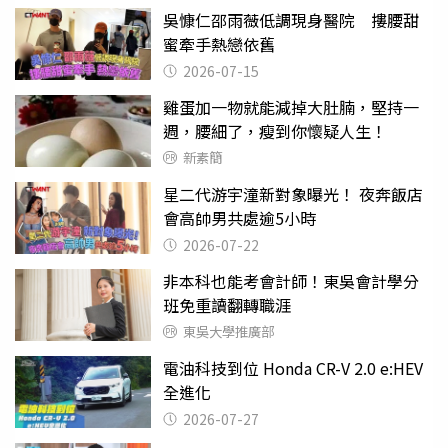
吳慷仁邵雨薇低調現身醫院 摟腰甜
蜜牽手熱戀依舊
2026-07-15
雞蛋加一物就能減掉大肚腩，堅持一
週，腰細了，瘦到你懷疑人生！
新素簡
星二代游宇潼新對象曝光！ 夜奔飯店
會高帥男共處逾5小時
2026-07-22
非本科也能考會計師！東吳會計學分
班免重讀翻轉職涯
東吳大學推廣部
電油科技到位 Honda CR-V 2.0 e:HEV
全進化
2026-07-27