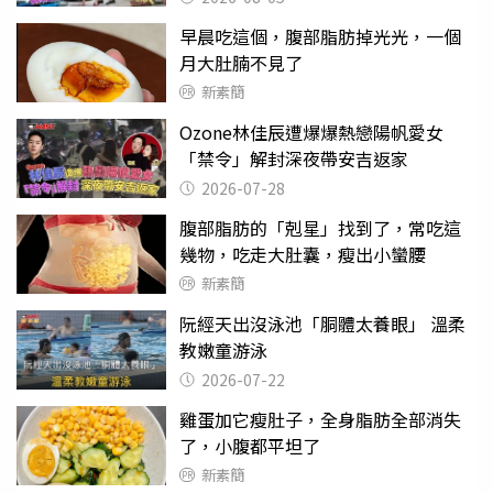
早晨吃這個，腹部脂肪掉光光，一個
月大肚腩不見了
新素簡
Ozone林佳辰遭爆爆熱戀陽帆愛女
「禁令」解封深夜帶安吉返家
2026-07-28
腹部脂肪的「剋星」找到了，常吃這
幾物，吃走大肚囊，瘦出小蠻腰
新素簡
阮經天出沒泳池「胴體太養眼」 溫柔
教嫩童游泳
2026-07-22
雞蛋加它瘦肚子，全身脂肪全部消失
了，小腹都平坦了
新素簡