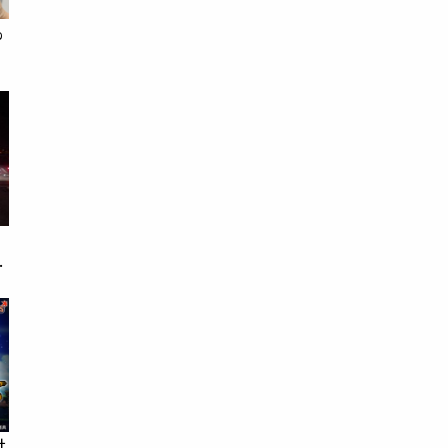
%
車
世