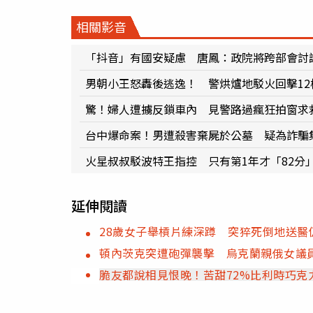
相關影音
「抖音」有國安疑慮 唐鳳：政院將跨部會討
男朝小王怒轟後逃逸！ 警烘爐地駁火回擊12
驚！婦人遭擄反鎖車內 見警路過瘋狂拍窗求
台中爆命案！男遭殺害棄屍於公墓 疑為詐騙
火星叔叔駁波特王指控 只有第1年才「82分
延伸閱讀
28歲女子舉槓片練深蹲 突猝死倒地送醫
頓內茨克突遭砲彈襲擊 烏克蘭親俄女議
脆友都說相見恨晚！苦甜72%比利時巧克