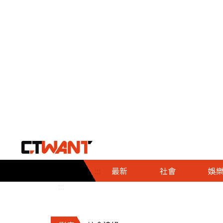
社會首頁
娛樂首頁
財經首頁
政
:::
最新
社會
娛
時事
即時
熱線
:::
直擊
大條
人物
調查
專題
３Ｃ