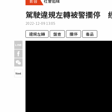
影音
社會追緝
人物
汽車
駕駛違規左轉被警攔停 
專欄
房產新勢力
2022-12-09
13:05
違規左轉
盤查
攔停
毒品
Next