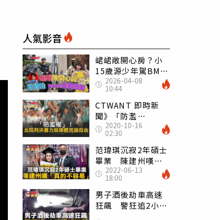
人氣影音
峮峮敞開心房？小
15歲源少年駕BMW
2026-04-08
接送回香閨
10:44
CTWANT 即時新
聞》「防濫
2020-10-16
權」！ 北院判決
02:30
書力挺媒體言論自
由
范瑋琪沉寂2年碩士
畢業 陳建州嘆
2022-06-13
「真的不容易」
18:00
男子酒後劫車高速
狂飆 警狂追2小時
逮捕送辦