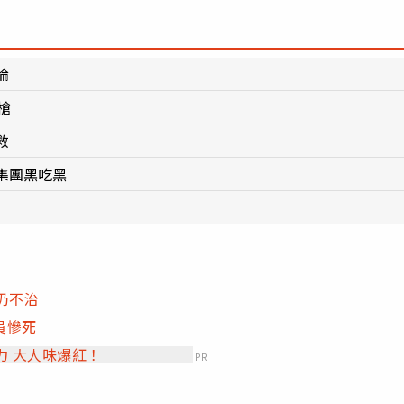
論
槍
救
集團黑吃黑
」
仍不治
員慘死
力 大人味爆紅！
PR