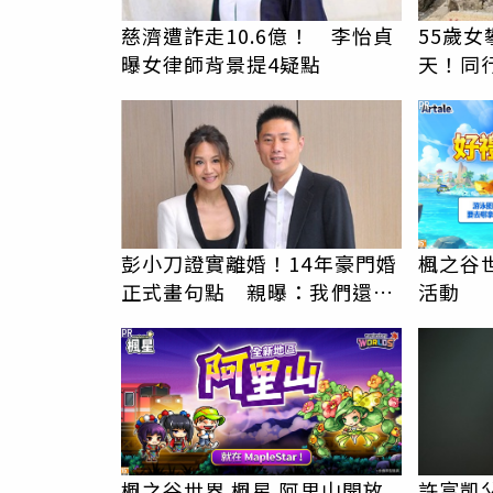
慈濟遭詐走10.6億！ 李怡貞
55歲
曝女律師背景提4疑點
天！同
求助：
PR
彭小刀證實離婚！14年豪門婚
楓之谷世
正式畫句點 親曝：我們還是
活動
家人
PR
楓之谷世界 楓星 阿里山開放
許富凱