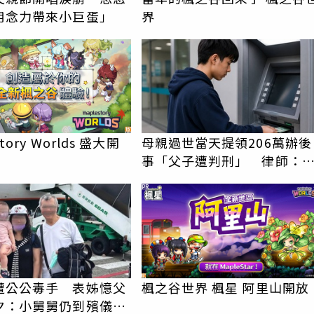
用念力帶來小巨蛋」
界
tory Worlds 盛大開
母親過世當天提領206萬辦後
事「父子遭判刑」 律師：
錢先下手是罪
PR
遭公公毒手 表姊憶父
楓之谷世界 楓星 阿里山開放
夕：小舅舅仍到殯儀館