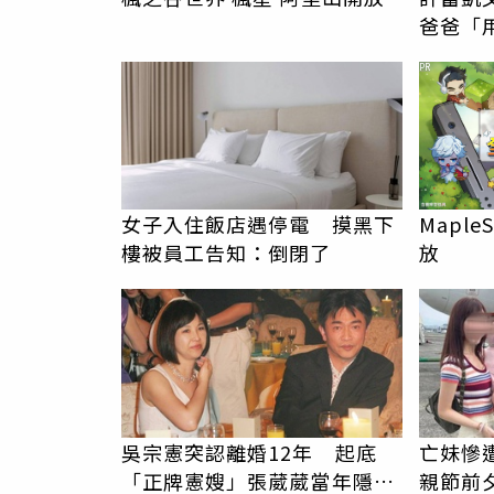
爸爸「
PR
女子入住飯店遇停電 摸黑下
MapleS
樓被員工告知：倒閉了
放
吳宗憲突認離婚12年 起底
亡妹慘
「正牌憲嫂」張葳葳當年隱婚
親節前