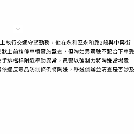
晚上執行交通守望勤務，他在永和區永和路2段與中興街
見狀上前攔停車輛實施盤查，但陶姓男駕駛不配合下車
扶手排檔桿附近舉動異常，員警以強制力將陶嫌當場逮
案依違反毒品防制條例將陶嫌，移送偵辦並清查是否涉