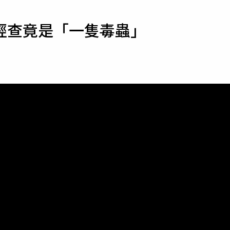
寵物
經查竟是「一隻毒蟲」
運勢
運動
梅酒