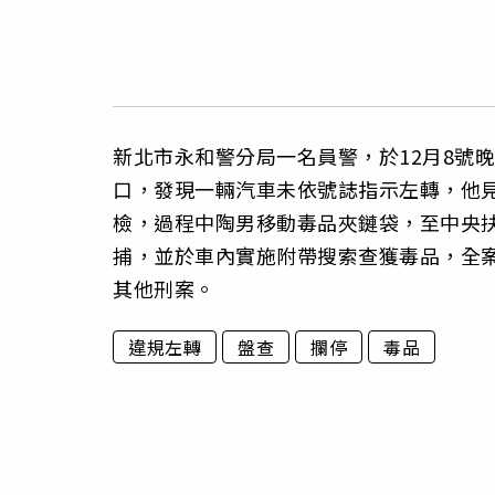
新北市永和警分局一名員警，於12月8號
口，發現一輛汽車未依號誌指示左轉，他
檢，過程中陶男移動毒品夾鏈袋，至中央
捕，並於車內實施附帶搜索查獲毒品，全
其他刑案。
違規左轉
盤查
攔停
毒品