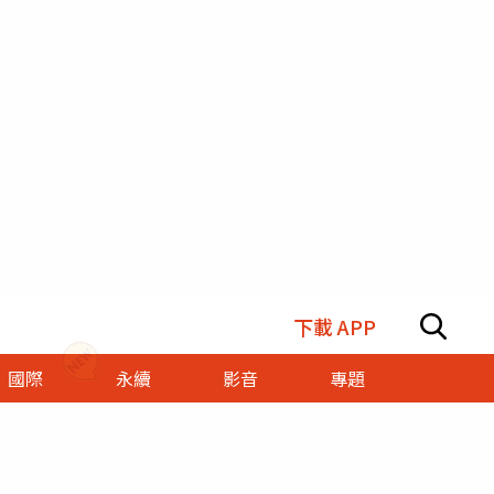
下載 APP
國際
永續
影音
專題