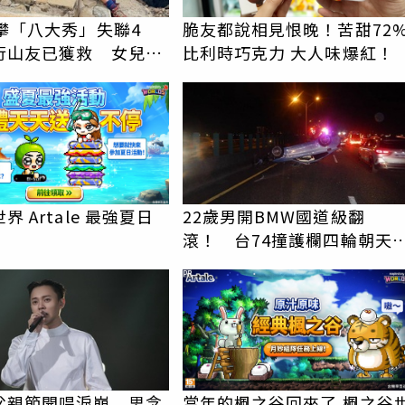
女攀「八大秀」失聯4
脆友都說相見恨晚！苦甜72
行山友已獲救 女兒急
比利時巧克力 大人味爆紅！
剩我媽媽還沒找到
界 Artale 最強夏日
22歲男開BMW國道級翻
滾！ 台74撞護欄四輪朝天
頭全毀
PR
父親節開唱淚崩 思念
當年的楓之谷回來了 楓之谷