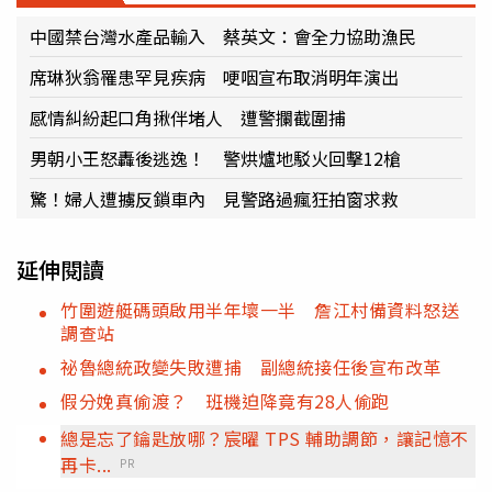
中國禁台灣水產品輸入 蔡英文：會全力協助漁民
席琳狄翁罹患罕見疾病 哽咽宣布取消明年演出
感情糾紛起口角揪伴堵人 遭警攔截圍捕
男朝小王怒轟後逃逸！ 警烘爐地駁火回擊12槍
驚！婦人遭擄反鎖車內 見警路過瘋狂拍窗求救
延伸閱讀
竹圍遊艇碼頭啟用半年壞一半 詹江村備資料怒送
調查站
祕魯總統政變失敗遭捕 副總統接任後宣布改革
假分娩真偷渡？ 班機迫降竟有28人偷跑
總是忘了鑰匙放哪？宸曜 TPS 輔助調節，讓記憶不
再卡...
PR