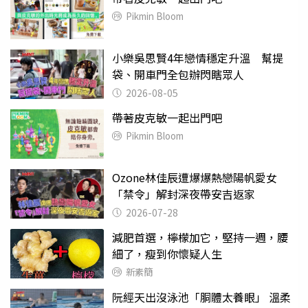
Pikmin Bloom
小樂吳思賢4年戀情穩定升溫 幫提
袋、開車門全包辦閃瞎眾人
2026-08-05
帶著皮克敏一起出門吧
Pikmin Bloom
Ozone林佳辰遭爆爆熱戀陽帆愛女
「禁令」解封深夜帶安吉返家
2026-07-28
減肥首選，檸檬加它，堅持一週，腰
細了，瘦到你懷疑人生
新素簡
阮經天出沒泳池「胴體太養眼」 溫柔