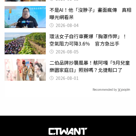
不是AI！他「沒脖子」畫面瘋傳 真相
曝光網看呆
2026-08-04
環法女子自行車賽爆「胸罩作弊」！
空氣阻力可降3.6％ 官方急出手
2026-08-05
二伯品牌抄襲風暴！蔡阿嘎「9月兒童
樂園家庭日」照辦嗎？北捷鬆口了
2026-08-01
Recommended by