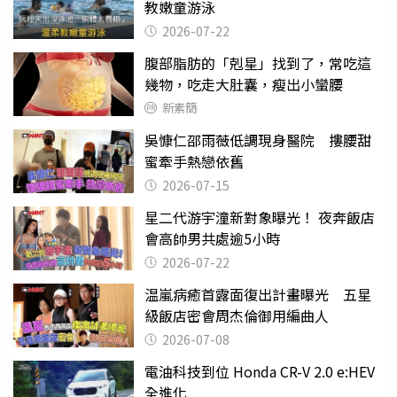
教嫩童游泳
2026-07-22
腹部脂肪的「剋星」找到了，常吃這
幾物，吃走大肚囊，瘦出小蠻腰
新素簡
吳慷仁邵雨薇低調現身醫院 摟腰甜
蜜牽手熱戀依舊
2026-07-15
星二代游宇潼新對象曝光！ 夜奔飯店
會高帥男共處逾5小時
2026-07-22
温嵐病癒首露面復出計畫曝光 五星
級飯店密會周杰倫御用編曲人
2026-07-08
電油科技到位 Honda CR-V 2.0 e:HEV
全進化