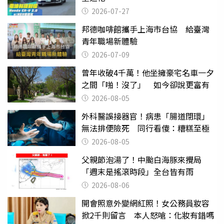
2026-07-27
邦德咖啡館攜手上海市台協 給臺灣
青年職場新體驗
2026-07-09
曾年收破4千萬！他坐擁豪宅名車一夕
之間「啪！沒了」 如今卻說更富有
2026-08-05
外科醫誤接器官！病患「腸道閉環」
無法排便險死 同行看傻：糟糕至極
2026-08-05
父親節泡湯了！中颱白海豚來攪局
「週末是搖滾時段」全台皆有雨
2026-08-06
開會照意外變網紅照！女公務員妝容
掀2千則留言 本人怒嗆：化妝有錯嗎