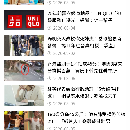
2026-08-05
20年前舊衣變身精品！UNIQLO「神
級服務」曝光 網讚：穿一輩子
2026-08-04
陽明交大教授砍死妹夫！岳母追思首
發聲 揭11年經營真相駁「爭產」
2026-08-02
香港盜刷手1／抽成45%！港男3度來
台爽撈百萬 買房下斡先住看守所
2026-08-06
駐英代表處徵行政助理「5大條件出
爐」 網見薪水傻眼：乾脆找志工
2026-08-05
180公分僅45公斤！他右肺受損仍苦練
2年 「紙片人」逆襲成健壯男
2026-08-05