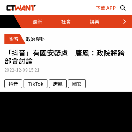
跳至主要內容區塊
下載 APP
最新
社會
娛樂
財經
影音
政治爆卦
「抖音」有國安疑慮 唐鳳：政院將跨
部會討論
2022-12-09
15:21
抖音
TikTok
唐鳳
國安