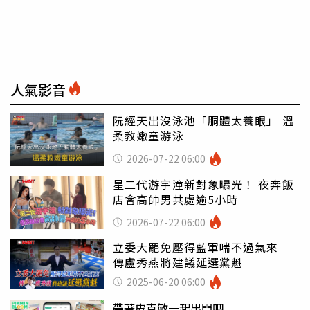
人氣影音
阮經天出沒泳池「胴體太養眼」 溫
柔教嫩童游泳
2026-07-22 06:00
星二代游宇潼新對象曝光！ 夜奔飯
店會高帥男共處逾5小時
2026-07-22 06:00
立委大罷免壓得藍軍喘不過氣來
傳盧秀燕將建議延選黨魁
2025-06-20 06:00
帶著皮克敏一起出門吧