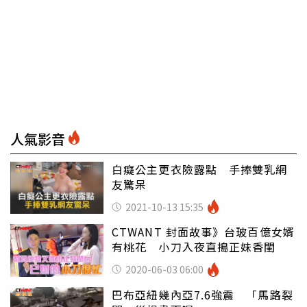
人氣影音
白癡公主更衣險露點 手捧雙乳網
友驚呆
2021-10-13 15:35
CTWANT 封面故事》台玻百億女婿
有桃花 小刀入夜直搗正妹香閨
2020-06-03 06:00
巴布亞紐幾內亞7.6強震 「馬路裂