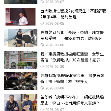
日
2026-08-07
台大教授性騷擾2女研究生！不服解聘
2年爭4年 結局出爐
2026-08-05
高雄欠到台北！長庚、榮總、部立醫
院都受害 「醫療暴力男」離譜紀錄
曝光
2026-08-06
獨／東吳男教授被瘋狂迷戀 女學生
寄信「分屍吃掉」30次騷擾！認罪免
關
2026-07-30
高雄特斯拉暴衝連撞12車 網友感謝
賓士擋下衝擊：救了很多人
2026-08-08
苦苓喊「唐朝不存在」 網紅批瞎編
歷史：李白、杜甫用鮮卑文寫詩？
2026-08-07