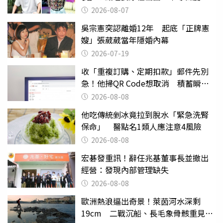
應了
2026-08-07
吳宗憲突認離婚12年 起底「正牌憲
嫂」張葳葳當年隱婚內幕
2026-07-19
收「重複訂購、定期扣款」郵件先別
急！他掃QR Code想取消 積蓄瞬間
蒸發
2026-08-08
他吃傳統剉冰竟拉到脫水「緊急洗腎
保命」 醫點名1類人應注意4風險
2026-08-08
宏碁發重訊！辭任兆基董事長並撤出
經營：發現內部管理缺失
2026-08-08
歐洲熱浪逼出奇景！萊茵河水深剩
19cm 二戰沉船、長毛象骨骸重見天