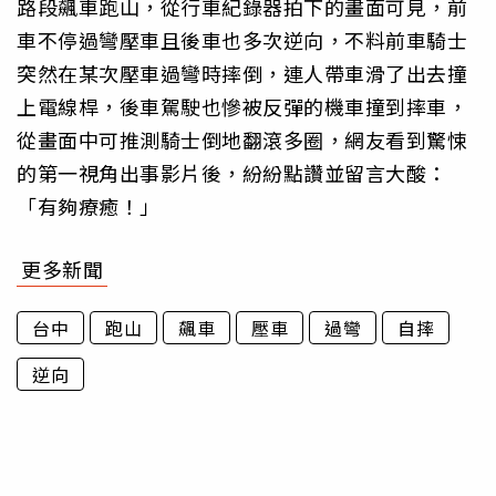
路段飆車跑山，從行車紀錄器拍下的畫面可見，前
車不停過彎壓車且後車也多次逆向，不料前車騎士
突然在某次壓車過彎時摔倒，連人帶車滑了出去撞
上電線桿，後車駕駛也慘被反彈的機車撞到摔車，
從畫面中可推測騎士倒地翻滾多圈，網友看到驚悚
的第一視角出事影片後，紛紛點讚並留言大酸：
「有夠療癒！」
更多新聞
台中
跑山
飆車
壓車
過彎
自摔
逆向