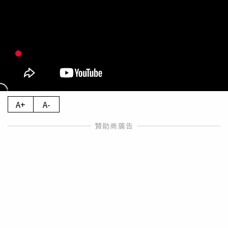
A+
A-