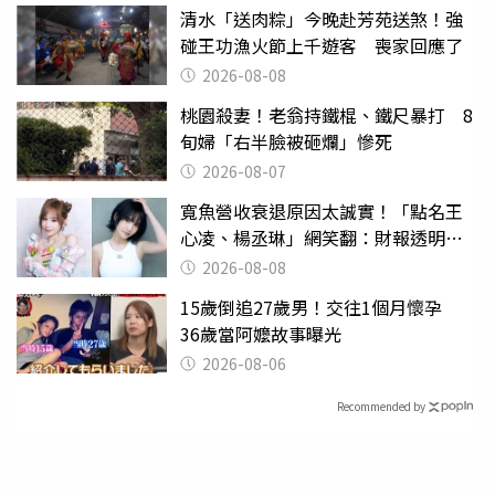
清水「送肉粽」今晚赴芳苑送煞！強
碰王功漁火節上千遊客 喪家回應了
2026-08-08
桃園殺妻！老翁持鐵棍、鐵尺暴打 8
旬婦「右半臉被砸爛」慘死
2026-08-07
寬魚營收衰退原因太誠實！「點名王
心凌、楊丞琳」網笑翻：財報透明度
滿分
2026-08-08
15歲倒追27歲男！交往1個月懷孕
36歲當阿嬤故事曝光
2026-08-06
Recommended by