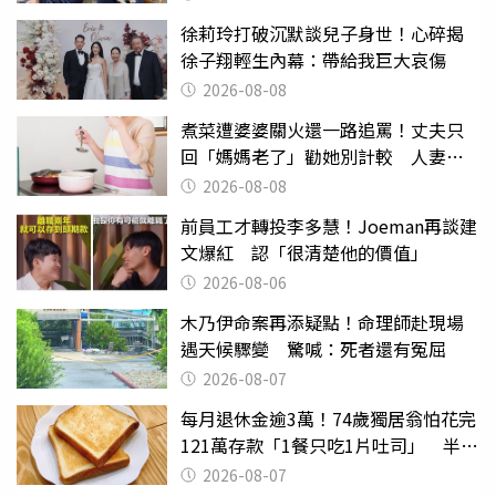
徐莉玲打破沉默談兒子身世！心碎揭
徐子翔輕生內幕：帶給我巨大哀傷
2026-08-08
煮菜遭婆婆關火還一路追罵！丈夫只
回「媽媽老了」勸她別計較 人妻超
崩潰：我像台傭
2026-08-08
前員工才轉投李多慧！Joeman再談建
文爆紅 認「很清楚他的價值」
2026-08-06
木乃伊命案再添疑點！命理師赴現場
遇天候驟變 驚喊：死者還有冤屈
2026-08-07
每月退休金逾3萬！74歲獨居翁怕花完
121萬存款「1餐只吃1片吐司」 半年
後暴瘦嚇壞女兒
2026-08-07