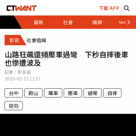
跳至主要內容區塊
下載 APP
最新
社會
娛樂
財經
影音
社會追緝
山路狂飆還頻壓車過彎 下秒自摔後車
也慘遭波及
記者：影音組
2023-02-23
12:37
台中
跑山
飆車
壓車
過彎
自摔
逆向