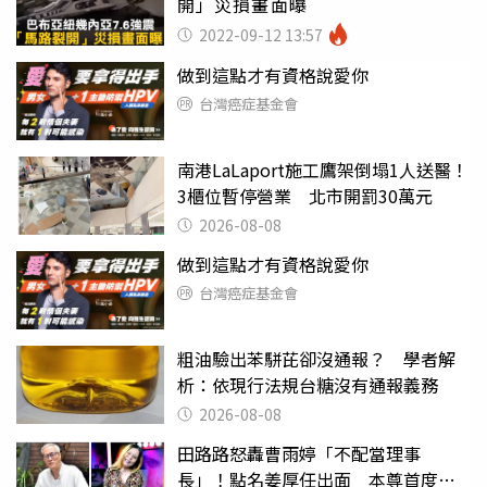
開」災損畫面曝
2022-09-12 13:57
做到這點才有資格說愛你
台灣癌症基金會
南港LaLaport施工鷹架倒塌1人送醫！
3櫃位暫停營業 北市開罰30萬元
2026-08-08
做到這點才有資格說愛你
台灣癌症基金會
粗油驗出苯駢芘卻沒通報？ 學者解
析：依現行法規台糖沒有通報義務
2026-08-08
田路路怒轟曹雨婷「不配當理事
長」！點名姜厚任出面 本尊首度回