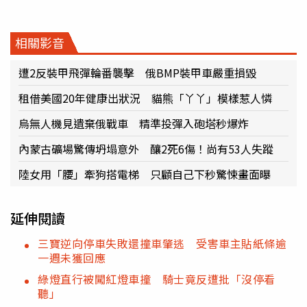
相關影音
遭2反裝甲飛彈輪番襲擊 俄BMP裝甲車嚴重損毀
租借美國20年健康出狀況 貓熊「丫丫」模樣惹人憐
烏無人機見遺棄俄戰車 精準投彈入砲塔秒爆炸
內蒙古礦場驚傳坍塌意外 釀2死6傷！尚有53人失蹤
陸女用「腰」牽狗搭電梯 只顧自己下秒驚悚畫面曝
延伸閱讀
三寶逆向停車失敗還撞車肇逃 受害車主貼紙條逾
一週未獲回應
綠燈直行被闖紅燈車撞 騎士竟反遭批「沒停看
聽」