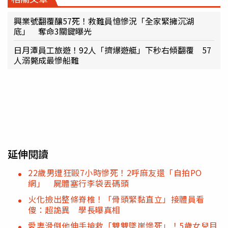
興業號翻覆釀57死！救難員憶慘況「全家緊擁沉湖
底」 奪命3關鍵曝光
日月潭員工旅遊！92人「擠爆遊艇」下秒右傾翻覆 57
人溺斃成最慘船難
延伸閱讀
22歲男遭狂毆7小時慘死！2呼麻友還「自拍PO
網」 屍體塞行李袋丟碼頭
火化撿出整條脊椎！「骨頭緊黏直立」接體員看
傻：超詭異 學長曝真相
愛妻滑倒他伸手搶救「雙雙墜崖慘死」！5歲女兒目