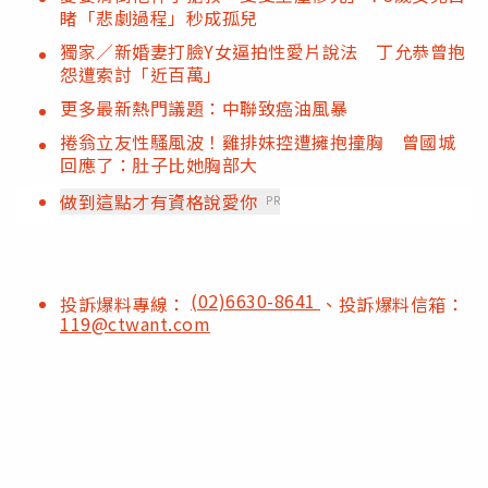
睹「悲劇過程」秒成孤兒
獨家／新婚妻打臉Y女逼拍性愛片說法 丁允恭曾抱
怨遭索討「近百萬」
更多最新熱門議題：中聯致癌油風暴
捲翁立友性騷風波！雞排妹控遭擁抱撞胸 曾國城
回應了：肚子比她胸部大
做到這點才有資格說愛你
PR
(02)6630-8641
投訴爆料專線：
、投訴爆料信箱：
119@ctwant.com