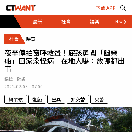
跳至主要內容區塊
下載 APP
最新
社會
娛樂
財經
社會
時事
夜半傳拍窗呼救聲！屁孩勇闖「幽靈
船」回家染怪病 在地人嚇：放哪都出
事
編輯：
陳頡
2021-02-05 07:00
興業號
翻船
靈異
抓交替
火警