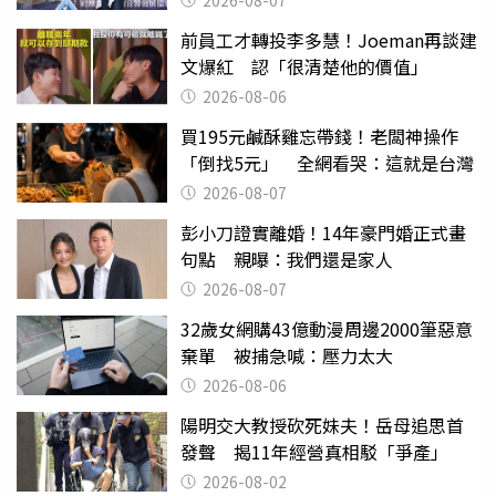
前員工才轉投李多慧！Joeman再談建
文爆紅 認「很清楚他的價值」
2026-08-06
買195元鹹酥雞忘帶錢！老闆神操作
「倒找5元」 全網看哭：這就是台灣
2026-08-07
彭小刀證實離婚！14年豪門婚正式畫
句點 親曝：我們還是家人
2026-08-07
32歲女網購43億動漫周邊2000筆惡意
棄單 被捕急喊：壓力太大
2026-08-06
陽明交大教授砍死妹夫！岳母追思首
發聲 揭11年經營真相駁「爭產」
2026-08-02