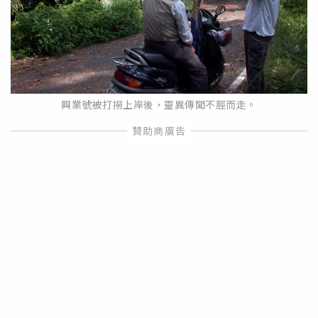
興業號被打撈上岸後，靈異傳聞不脛而走。