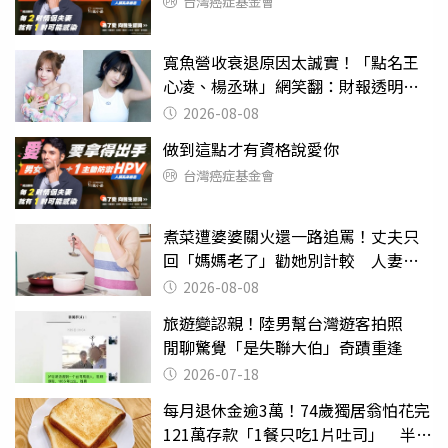
台灣癌症基金會
寬魚營收衰退原因太誠實！「點名王
心凌、楊丞琳」網笑翻：財報透明度
滿分
2026-08-08
做到這點才有資格說愛你
台灣癌症基金會
煮菜遭婆婆關火還一路追罵！丈夫只
回「媽媽老了」勸她別計較 人妻超
崩潰：我像台傭
2026-08-08
旅遊變認親！陸男幫台灣遊客拍照
閒聊驚覺「是失聯大伯」奇蹟重逢
2026-07-18
每月退休金逾3萬！74歲獨居翁怕花完
121萬存款「1餐只吃1片吐司」 半年