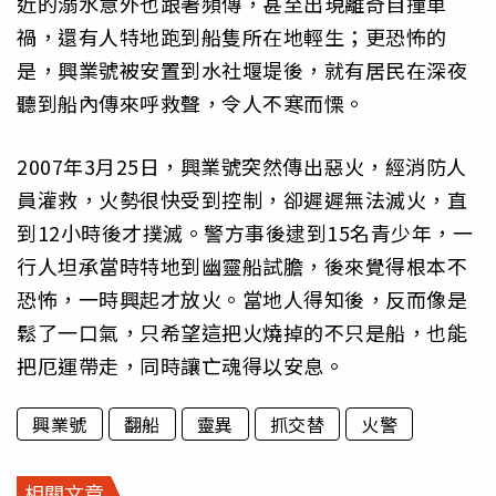
近的溺水意外也跟著頻傳，甚至出現離奇自撞車
禍，還有人特地跑到船隻所在地輕生；更恐怖的
是，興業號被安置到水社堰堤後，就有居民在深夜
聽到船內傳來呼救聲，令人不寒而慄。
2007年3月25日，興業號突然傳出惡火，經消防人
員灌救，火勢很快受到控制，卻遲遲無法滅火，直
到12小時後才撲滅。警方事後逮到15名青少年，一
行人坦承當時特地到幽靈船試膽，後來覺得根本不
恐怖，一時興起才放火。當地人得知後，反而像是
鬆了一口氣，只希望這把火燒掉的不只是船，也能
把厄運帶走，同時讓亡魂得以安息。
興業號
翻船
靈異
抓交替
火警
相關文章