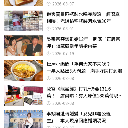
後暴瘦嚇壞女兒
2026-08-07
遊客買景區瓶裝水喝完腹瀉 超噁真
相曝！老婦撿空瓶裝河水賣30年
2026-08-01
吳宗憲突認離婚12年 起底「正牌憲
嫂」張葳葳當年隱婚內幕
2026-07-19
松屋小編問「為何大家不來吃？」
一票人點出3大問題：滿手好牌打到爛
2026-08-08
故宮《龍藏經》打7折仍要131.6
萬！ 店員曝：有人原價188萬付現購
買
2026-08-08
李翊君遭傳婚變「女兒非老公親
生」 本人現身回應婚姻現況
2026-08-07