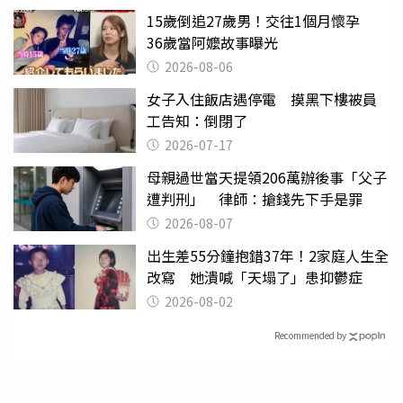
15歲倒追27歲男！交往1個月懷孕
36歲當阿嬤故事曝光
2026-08-06
女子入住飯店遇停電 摸黑下樓被員
工告知：倒閉了
2026-07-17
母親過世當天提領206萬辦後事「父子
遭判刑」 律師：搶錢先下手是罪
2026-08-07
出生差55分鐘抱錯37年！2家庭人生全
改寫 她潰喊「天塌了」患抑鬱症
2026-08-02
Recommended by