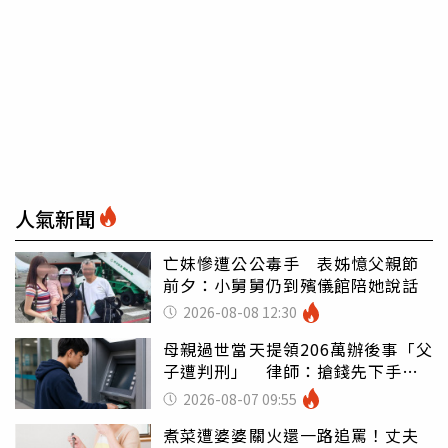
人氣新聞
亡妹慘遭公公毒手 表姊憶父親節
前夕：小舅舅仍到殯儀館陪她說話
2026-08-08 12:30
母親過世當天提領206萬辦後事「父
子遭判刑」 律師：搶錢先下手是
罪
2026-08-07 09:55
煮菜遭婆婆關火還一路追罵！丈夫