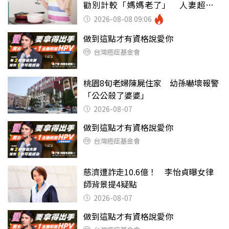
勸別計較「媽媽老了」 人妻超崩
潰：我像台傭
2026-08-08 09:06
做到這點才有資格說愛你
台灣癌症基金會
桃園8旬老婦陳屍住家 幼孫嚇壞報警
「公公殺了婆婆」
2026-08-07
做到這點才有資格說愛你
台灣癌症基金會
慈濟遭詐走10.6億！ 李怡貞曝女律
師背景提4疑點
2026-08-07
做到這點才有資格說愛你