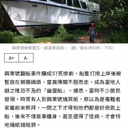
興業號被棄置在一處產業道路。（圖／報系資料照，下同）
A+
A-
興業號翻船事件釀成57死慘劇，船隻打撈上岸後被
暫放在朝霧碼頭，靈異傳聞不脛而走，成為當地人
避之唯恐不及的「幽靈船」。據悉，當時不少居民
發現，時常有人到興業號燒冥紙，原以為是罹難者
家屬前來祭拜，一問之下才得知他們都是好奇跑上
船，後來不僅衰事纏身，甚至還得了怪病，才會特
地燒紙錢賠罪。