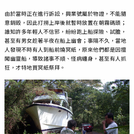
由於當時正在進行訴訟，興業號屬於物證，不能隨
意銷毀，因此打撈上岸後就暫時放置在朝霧碼頭；
誰知許多年輕人不信邪，紛紛跑上船探險、試膽，
甚至有男女趁著半夜在船上幽會；事隔不久，當地
人發現不時有人到船前燒冥紙，原來他們都是因擅
闖幽靈船，導致諸事不順、怪病纏身，甚至有人抓
狂，才特地買冥紙祭拜。