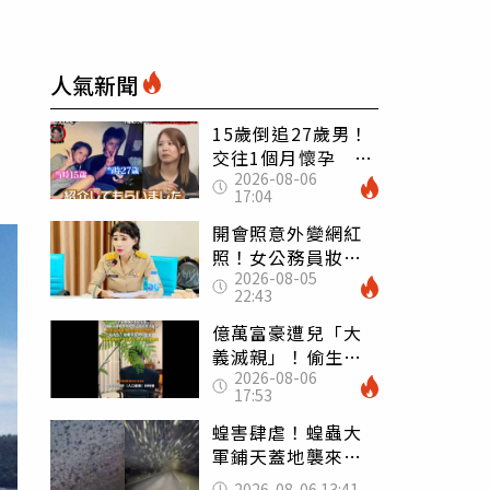
人氣新聞
15歲倒追27歲男！
交往1個月懷孕 36
2026-08-06
歲當阿嬤故事曝光
17:04
開會照意外變網紅
照！女公務員妝容
2026-08-05
掀2千則留言 本人
22:43
怒嗆：化妝有錯嗎
億萬富豪遭兒「大
義滅親」！偷生子
2026-08-06
怕曝光 竟盜鄰居
17:53
身份辦假證落戶
蝗害肆虐！蝗蟲大
軍鋪天蓋地襲來宛
如末日 網驚：聖
2026-08-06 13:41