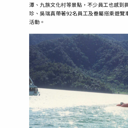
潭、九族文化村等景點，不少員工也感到
珍、吳瑞真帶著92名員工及眷屬搭乘遊覽
活動。