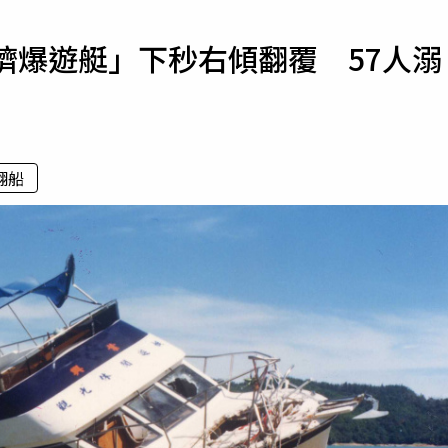
寵物
擠爆遊艇」下秒右傾翻覆 57人溺
運勢
運動
梅酒
翻船