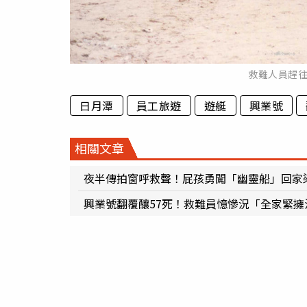
救難人員趕
日月潭
員工旅遊
遊艇
興業號
相關文章
夜半傳拍窗呼救聲！屁孩勇闖「幽靈船」回家
興業號翻覆釀57死！救難員憶慘況「全家緊擁