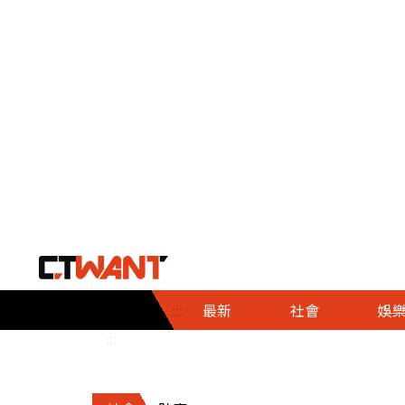
社會首頁
娛樂首頁
財經首頁
政
:::
最新
社會
娛
時事
即時
熱線
:::
直擊
大條
人物
調查
專題
３Ｃ