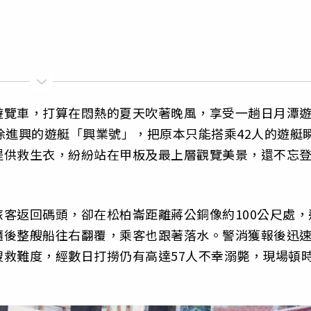
遊覽車，打算在悶熱的夏天吹著晚風，享受一趟日月潭
徐進興的遊艇「興業號」，把原本只能搭乘42人的遊艇
提供救生衣，紛紛站在甲板及最上層觀覽美景，還不忘
客返回碼頭，卻在松柏崙距離蔣公銅像約100公尺處，
隨後整艘船往右翻覆，乘客也跟著落水。警消獲報後迅
救難度，經數日打撈仍有高達57人不幸溺斃，現場頓