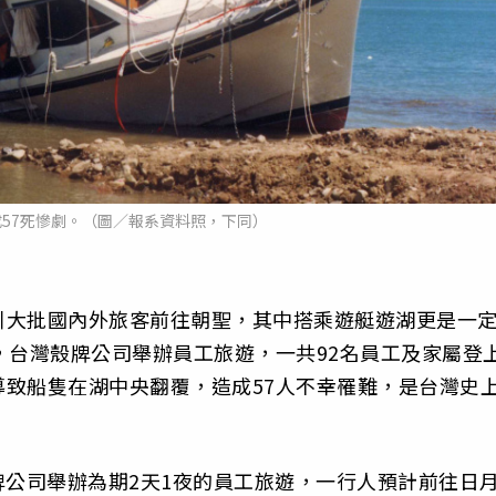
57死慘劇。（圖／報系資料照，下同）
引大批國內外旅客前往朝聖，其中搭乘遊艇遊湖更是一
，台灣殼牌公司舉辦員工旅遊，一共92名員工及家屬登
致船隻在湖中央翻覆，造成57人不幸罹難，是台灣史
殼牌公司舉辦為期2天1夜的員工旅遊，一行人預計前往日