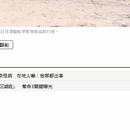
往日月潭翻船慘案現場協助打撈。
翻船
染怪病 在地人嚇：放哪都出事
沉湖底」 奪命3關鍵曝光