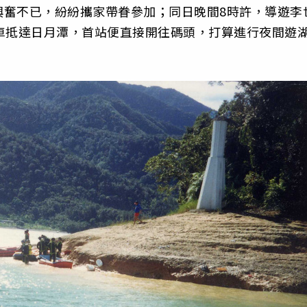
興奮不已，紛紛攜家帶眷參加；同日晚間8時許，導遊李
車抵達日月潭，首站便直接開往碼頭，打算進行夜間遊