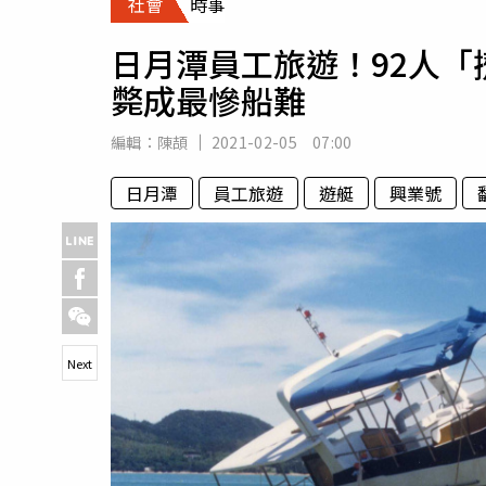
社會
時事
人物
汽車
日月潭員工旅遊！92人「
專欄
斃成最慘船難
房產新勢力
編輯：
陳頡
2021-02-05 07:00
日月潭
員工旅遊
遊艇
興業號
Next