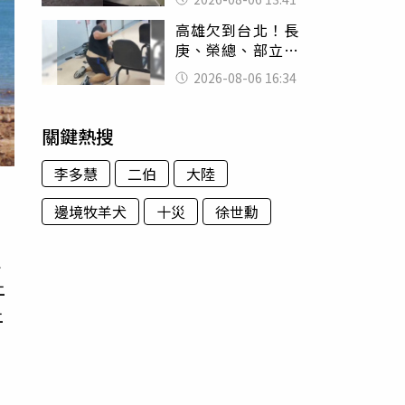
經十災
高雄欠到台北！長
庚、榮總、部立醫
院都受害 「醫療
2026-08-06 16:34
暴力男」離譜紀錄
曝光
關鍵熱搜
李多慧
二伯
大陸
邊境牧羊犬
十災
徐世勳
定
上
上
月