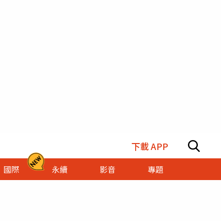
下載 APP
國際
永續
影音
專題