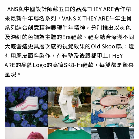
ANS與中國設計師蘇五口的品牌THEY ARE合作帶
來最新牛年聯名系列，VANS X THEY ARE牛年生肖
系列結合創意精神展現牛年精神，
分別推出以灰色
及深紅的色調為主體的Era鞋款、
鞋身結合深淺不同
大底營造更具層次感的視覺效果的Old Skool款，還
有用麂皮面料製作，在鞋墊及後跟都印上THEY
ARE的品牌Logo的高筒SK8-Hi鞋款，
每雙都是驚喜
呈現。