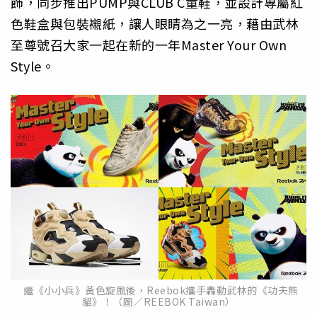
飾，同步推出PUMP與CLUB C童鞋，並設計專屬紅
色鞋盒與包裝襯紙，讓人眼睛為之一亮，
藉由武林
至尊號召大家一起在新的一年Master Your Own
Style。
繼《小小兵》黃色旋風後，Reebok攜手轟動武林的《功夫熊
貓》！（圖／REEBOK Taiwan）