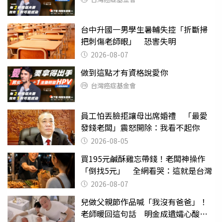
台中升國一男學生暑輔失控「折斷掃
把刺傷老師眼」 恐害失明
2026-08-07
做到這點才有資格說愛你
台灣癌症基金會
員工怕丟臉拒讓母出席婚禮 「最愛
發錢老闆」震怒開除：我看不起你
2026-08-05
買195元鹹酥雞忘帶錢！老闆神操作
「倒找5元」 全網看哭：這就是台灣
2026-08-07
兒做父親節作品喊「我沒有爸爸」！
老師暖回這句話 明金成遺孀心酸惹