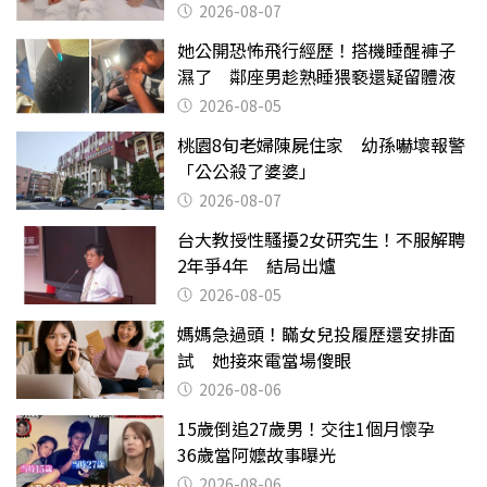
淚
2026-08-07
她公開恐怖飛行經歷！搭機睡醒褲子
濕了 鄰座男趁熟睡猥褻還疑留體液
2026-08-05
桃園8旬老婦陳屍住家 幼孫嚇壞報警
「公公殺了婆婆」
2026-08-07
台大教授性騷擾2女研究生！不服解聘
2年爭4年 結局出爐
2026-08-05
媽媽急過頭！瞞女兒投履歷還安排面
試 她接來電當場傻眼
2026-08-06
15歲倒追27歲男！交往1個月懷孕
36歲當阿嬤故事曝光
2026-08-06