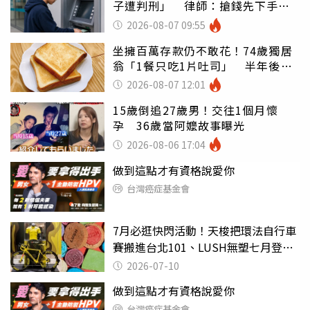
子遭判刑」 律師：搶錢先下手是
罪
2026-08-07 09:55
坐擁百萬存款仍不敢花！74歲獨居
翁「1餐只吃1片吐司」 半年後暴
瘦嚇壞女兒
2026-08-07 12:01
15歲倒追27歲男！交往1個月懷
孕 36歲當阿嬤故事曝光
2026-08-06 17:04
做到這點才有資格說愛你
台灣癌症基金會
7月必逛快閃活動！天梭把環法自行車
賽搬進台北101、LUSH無塑七月登
場，冠軍黃衫、63萬戰駒一次看
2026-07-10
做到這點才有資格說愛你
台灣癌症基金會