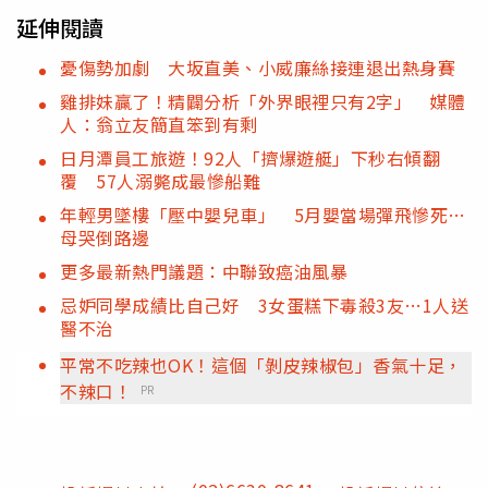
延伸閱讀
憂傷勢加劇 大坂直美、小威廉絲接連退出熱身賽
雞排妹贏了！精闢分析「外界眼裡只有2字」 媒體
人：翁立友簡直笨到有剩
日月潭員工旅遊！92人「擠爆遊艇」下秒右傾翻
覆 57人溺斃成最慘船難
年輕男墜樓「壓中嬰兒車」 5月嬰當場彈飛慘死…
母哭倒路邊
更多最新熱門議題：中聯致癌油風暴
忌妒同學成績比自己好 3女蛋糕下毒殺3友…1人送
醫不治
平常不吃辣也OK！這個「剝皮辣椒包」香氣十足，
不辣口！
PR