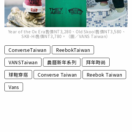
Year of the Ox Era售價NT3,280、Old Skool售價NT3,580、
SK8-Hi售價NT3,780。（圖／VANS Taiwan）
ConverseTaiwan
ReebokTaiwan
VANSTaiwan
農曆新年系列
拜年時尚
球鞋穿搭
Converse Taiwan
Reebok Taiwan
Vans