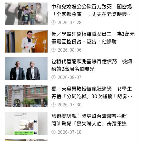
中和兒媳遭公公砍百刀致死 閨密揭
「全家都惡魔」：丈夫在老婆時懷孕
摔東西
2026-07-28
獨／學霸牙醫槓離職女員工 為3萬元
筆電互控侵占、誣告！他慘勝
2026-08-06
包租代管龍頭兆基爆百億債務 檢調
約談2高層名單曝光
2026-08-07
獨／東吳男教授被瘋狂迷戀 女學生
寄信「分屍吃掉」30次騷擾！認罪免
關
2026-07-30
旅遊變認親！陸男幫台灣遊客拍照
閒聊驚覺「是失聯大伯」奇蹟重逢
2026-07-18