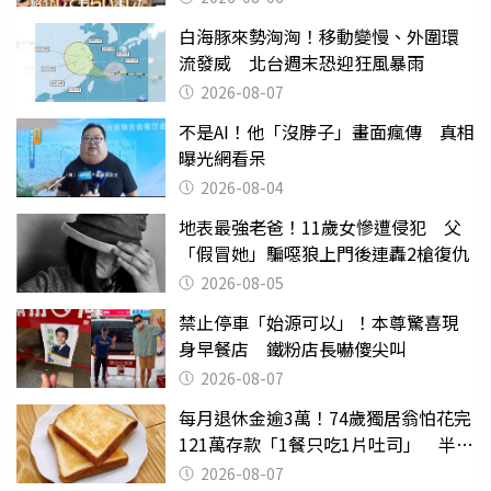
白海豚來勢洶洶！移動變慢、外圍環
流發威 北台週末恐迎狂風暴雨
2026-08-07
不是AI！他「沒脖子」畫面瘋傳 真相
曝光網看呆
2026-08-04
地表最強老爸！11歲女慘遭侵犯 父
「假冒她」騙噁狼上門後連轟2槍復仇
2026-08-05
禁止停車「始源可以」！本尊驚喜現
身早餐店 鐵粉店長嚇傻尖叫
2026-08-07
每月退休金逾3萬！74歲獨居翁怕花完
121萬存款「1餐只吃1片吐司」 半年
後暴瘦嚇壞女兒
2026-08-07