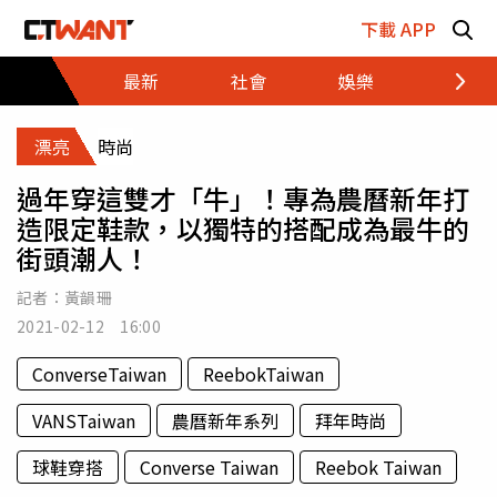
跳至主要內容區塊
下載 APP
最新
社會
娛樂
財經
漂亮
時尚
過年穿這雙才「牛」！專為農曆新年打
造限定鞋款，以獨特的搭配成為最牛的
街頭潮人！
記者：
黃韻珊
2021-02-12 16:00
ConverseTaiwan
ReebokTaiwan
VANSTaiwan
農曆新年系列
拜年時尚
球鞋穿搭
Converse Taiwan
Reebok Taiwan