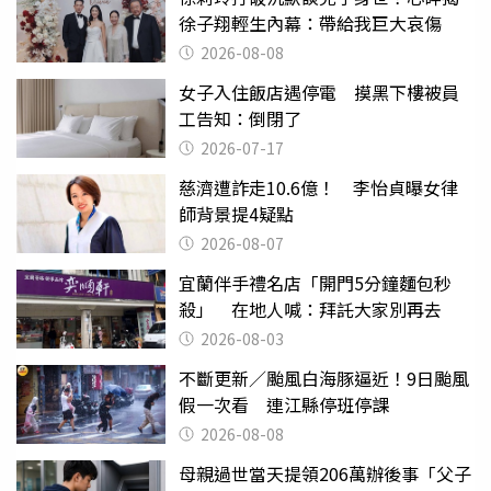
徐子翔輕生內幕：帶給我巨大哀傷
2026-08-08
女子入住飯店遇停電 摸黑下樓被員
工告知：倒閉了
2026-07-17
慈濟遭詐走10.6億！ 李怡貞曝女律
師背景提4疑點
2026-08-07
宜蘭伴手禮名店「開門5分鐘麵包秒
殺」 在地人喊：拜託大家別再去
2026-08-03
不斷更新／颱風白海豚逼近！9日颱風
假一次看 連江縣停班停課
2026-08-08
母親過世當天提領206萬辦後事「父子