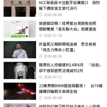
NCC無委員卡住藍牙設備進口 政院
擬下週核准主管代決行
2026-08-08
旅遊變認親！陸男幫台灣遊客拍照
閒聊驚覺「是失聯大伯」奇蹟重逢
2026-07-18
許富凱父親節開唱淚崩 思念爸爸
「用念力帶來小巨蛋」
2026-08-08
簡男砍人挖眼遭判14年6月 「自首」
卻不管鄰居死活僅減刑2月
2026-07-11
22歲男開BMW國道級翻滾！ 台74撞
護欄四輪朝天車頭全毀
2026-08-08
徐莉玲打破沉默談兒子身世！心碎揭