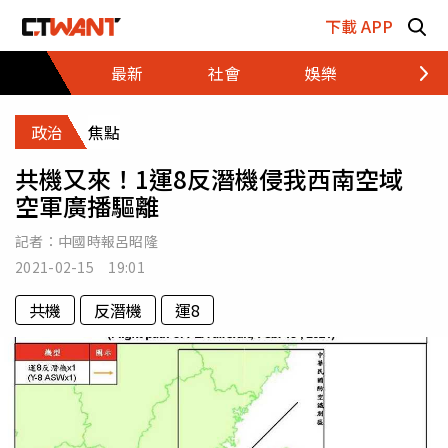
跳至主要內容區塊
下載 APP
最新
社會
娛樂
財經
政治
焦點
共機又來！1運8反潛機侵我西南空域
空軍廣播驅離
記者：
中國時報呂昭隆
2021-02-15 19:01
共機
反潛機
運8