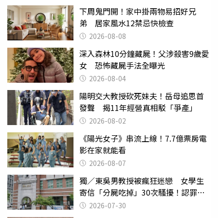
下周鬼門開！家中掛兩物易招好兄
弟 居家風水12禁忌快檢查
2026-08-08
深入森林10分鐘藏屍！父涉殺害9歲愛
女 恐怖藏屍手法全曝光
2026-08-04
陽明交大教授砍死妹夫！岳母追思首
發聲 揭11年經營真相駁「爭產」
2026-08-02
《陽光女子》串流上線！7.7億票房電
影在家就能看
2026-08-07
獨／東吳男教授被瘋狂迷戀 女學生
寄信「分屍吃掉」30次騷擾！認罪免
關
2026-07-30