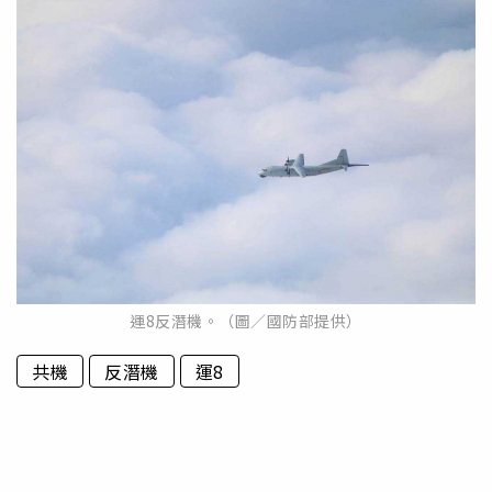
運8反潛機。（圖／國防部提供）
共機
反潛機
運8