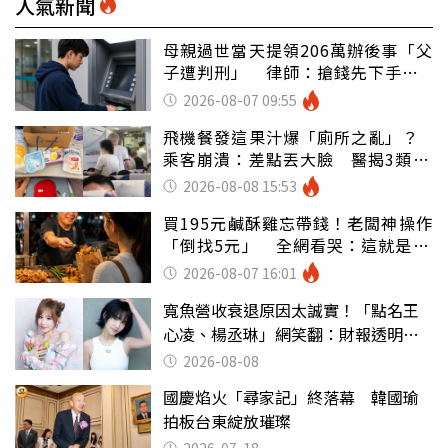
人氣新聞
母親過世當天提領206萬辦後事「父
子遭判刑」 律師：搶錢先下手是
罪
2026-08-07 09:55
飛機餐發這果汁爆「廁所之亂」？
乘客崩潰：差點丟大臉 醫揭3類人
別亂喝
2026-08-08 15:53
買195元鹹酥雞忘帶錢！老闆神操作
「倒找5元」 全網看哭：這就是台
灣
2026-08-07 16:01
寬魚營收衰退原因太誠實！「點名王
心凌、楊丞琳」網笑翻：財報透明度
滿分
2026-08-08
國慶焰火「尋家記」終落幕 韓國瑜
拍板台東綻放璀璨