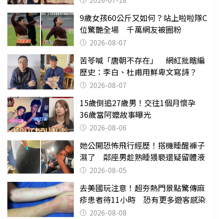
2026-07-18
9歲女孩60公斤又如何？站上啦啦隊C
位驚艷全場 千萬網友被圈粉
2026-08-07
苦苓喊「唐朝不存在」 網紅批瞎編
歷史：李白、杜甫用鮮卑文寫詩？
2026-08-07
15歲倒追27歲男！交往1個月懷孕
36歲當阿嬤故事曝光
2026-08-06
她公開恐怖飛行經歷！搭機睡醒褲子
濕了 鄰座男趁熟睡猥褻還疑留體液
2026-08-05
去美國玩注意！超夯熱門景點驚傳麻
疹患者待11小時 恐有更多遊客感染
2026-08-08