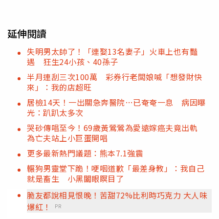
延伸閱讀
失明男太帥了！「連娶13名妻子」火車上也有豔
遇 狂生24小孩、40孫子
半月連刮三次100萬 彩券行老闆娘喊「想發財快
來」：我的店超旺
居檢14天！一出關急奔醫院…已奄奄一息 病因曝
光：趴趴太多次
哭砂傳唱至今！69歲黃鶯鶯為愛遠嫁癌夫竟出軌
為亡夫站上小巨蛋開唱
更多最新熱門議題：熊本7.1強震
輾狗男靈堂下跪！哽咽道歉「最差身教」：我自己
就是畜生 小黑闔眼瞑目了
脆友都說相見恨晚！苦甜72%比利時巧克力 大人味
爆紅！
PR