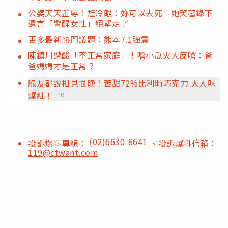
公婆天天羞辱！尪冷眼：妳可以去死 她笑著錄下
遺言「警醒女性」絕望走了
更多最新熱門議題：熊本7.1強震
陳鎮川遭酸「不正常家庭」！嘻小瓜火大反嗆：爸
爸媽媽才是正常？
脆友都說相見恨晚！苦甜72%比利時巧克力 大人味
爆紅！
PR
(02)6630-8641
投訴爆料專線：
、投訴爆料信箱：
119@ctwant.com