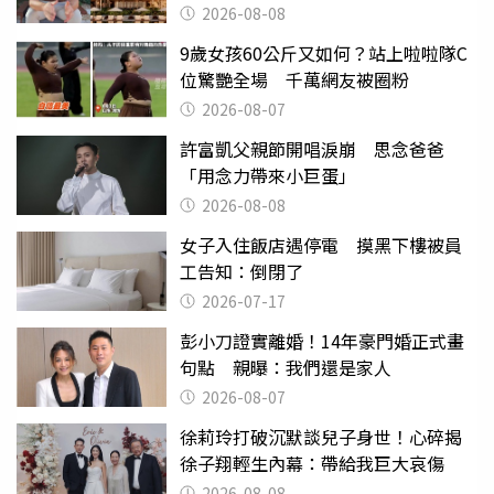
2026-08-08
9歲女孩60公斤又如何？站上啦啦隊C
位驚艷全場 千萬網友被圈粉
2026-08-07
許富凱父親節開唱淚崩 思念爸爸
「用念力帶來小巨蛋」
2026-08-08
女子入住飯店遇停電 摸黑下樓被員
工告知：倒閉了
2026-07-17
彭小刀證實離婚！14年豪門婚正式畫
句點 親曝：我們還是家人
2026-08-07
徐莉玲打破沉默談兒子身世！心碎揭
徐子翔輕生內幕：帶給我巨大哀傷
2026-08-08