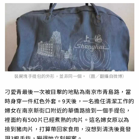
裝屍塊手提包的外形，並非同一個。（圖／翻攝自微博）
刁愛青最後一次被目擊的地點為南京市青島路，當
時身穿一件紅色外套。9天後，一名擔任清潔工作的
婦女在南京新街口附近的華僑路撿到一個手提包，
裡面約有500片已經煮熟的肉片。這名婦女原以為
撿到豬肉片，打算帶回家食用，沒想到清洗後竟發
現3根手指，嚇得她立刻報案。