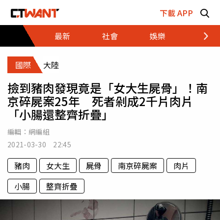
跳至主要內容區塊
下載 APP
最新
社會
娛樂
財經
國際
大陸
撿到豬肉發現竟是「女大生屍骨」！南
京碎屍案25年 死者剁成2千片肉片
「小腸還整齊折疊」
編輯：
網編組
2021-03-30 22:45
豬肉
女大生
屍骨
南京碎屍案
肉片
小腸
整齊折疊