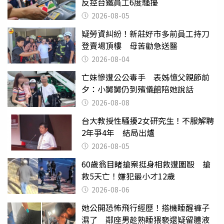
反控台鐵員工6度騷擾
2026-08-05
疑勞資糾紛！新莊好市多前員工持刀
登賣場頂樓 母苦勸急送醫
2026-08-04
亡妹慘遭公公毒手 表姊憶父親節前
夕：小舅舅仍到殯儀館陪她說話
2026-08-08
台大教授性騷擾2女研究生！不服解聘
2年爭4年 結局出爐
2026-08-05
60歲翁目睹搶案挺身相救遭圍毆 搶
救5天亡！嫌犯最小才12歲
2026-08-06
她公開恐怖飛行經歷！搭機睡醒褲子
濕了 鄰座男趁熟睡猥褻還疑留體液