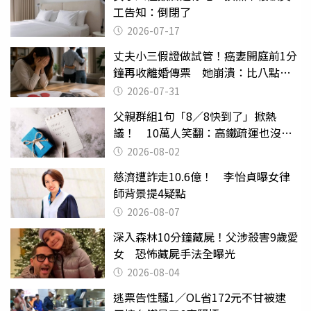
工告知：倒閉了
2026-07-17
丈夫小三假證做試管！癌妻開庭前1分
鐘再收離婚傳票 她崩潰：比八點檔
還扯
2026-07-31
父親群組1句「8／8快到了」掀熱
議！ 10萬人笑翻：高鐵疏運也沒列
父親節
2026-08-02
慈濟遭詐走10.6億！ 李怡貞曝女律
師背景提4疑點
2026-08-07
深入森林10分鐘藏屍！父涉殺害9歲愛
女 恐怖藏屍手法全曝光
2026-08-04
逃票告性騷1／OL省172元不甘被逮