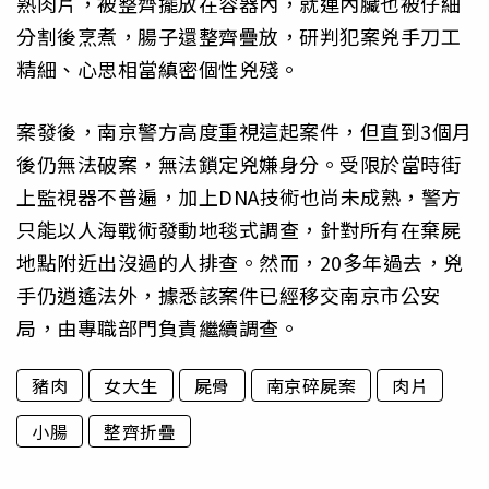
熟肉片，被整齊擺放在容器內，就連內臟也被仔細
分割後烹煮，腸子還整齊疊放，研判犯案兇手刀工
精細、心思相當縝密個性兇殘。
案發後，南京警方高度重視這起案件，但直到3個月
後仍無法破案，無法鎖定兇嫌身分。受限於當時街
上監視器不普遍，加上DNA技術也尚未成熟，警方
只能以人海戰術發動地毯式調查，針對所有在棄屍
地點附近出沒過的人排查。然而，20多年過去，兇
手仍逍遙法外，據悉該案件已經移交南京市公安
局，由專職部門負責繼續調查。
豬肉
女大生
屍骨
南京碎屍案
肉片
小腸
整齊折疊