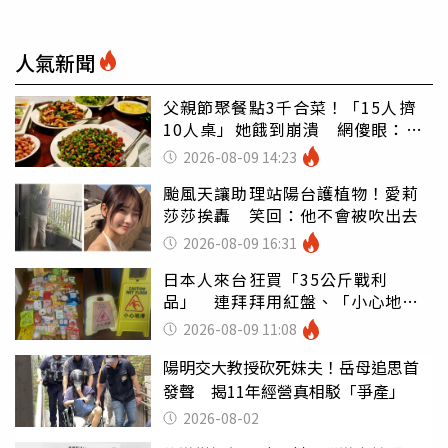
人氣新聞
父親節聚餐點3千合菜！「15人擠
10人桌」她餓到崩潰 網傻眼：讓
店家看笑話
2026-08-09 14:23
颱風天讓助理站陽台護植物！愛莉
莎莎挨轟 笑回：他不會被吹出去
2026-08-09 16:31
日本人來台狂買「35公斤戰利
品」 連拜拜用紅盤、「小心地
滑」告示牌也帶回家
2026-08-09 11:08
陽明交大教授砍死妹夫！岳母追思首
發聲 揭11年經營真相駁「爭產」
2026-08-02