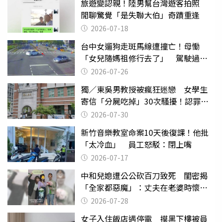
旅遊變認親！陸男幫台灣遊客拍照
閒聊驚覺「是失聯大伯」奇蹟重逢
2026-07-18
台中女遛狗走斑馬線遭撞亡！母慟
「女兒隨媽祖修行去了」 駕駛過失
致死判9月
2026-07-26
獨／東吳男教授被瘋狂迷戀 女學生
寄信「分屍吃掉」30次騷擾！認罪免
關
2026-07-30
新竹音樂教室命案10天後復課！他批
「太冷血」 員工怒駁：閉上嘴
2026-07-17
中和兒媳遭公公砍百刀致死 閨密揭
「全家都惡魔」：丈夫在老婆時懷孕
摔東西
2026-07-28
女子入住飯店遇停電 摸黑下樓被員