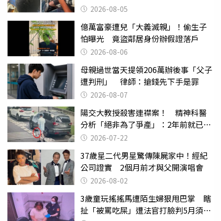
2026-08-05
億萬富豪遭兒「大義滅親」！偷生子
怕曝光 竟盜鄰居身份辦假證落戶
2026-08-06
母親過世當天提領206萬辦後事「父子
遭判刑」 律師：搶錢先下手是罪
2026-08-07
陽交大教授殺害連襟案！ 精神科醫
分析「絕非為了爭產」：2年前就已言
行詭異
2026-07-22
37歲星二代男星驚傳陳屍家中！經紀
公司證實 2個月前才與父開演唱會
2026-08-02
3歲童玩搖搖馬遭陌生婦狠甩巴掌 瞎
扯「被罵吃屎」遭法官打臉判5月須入