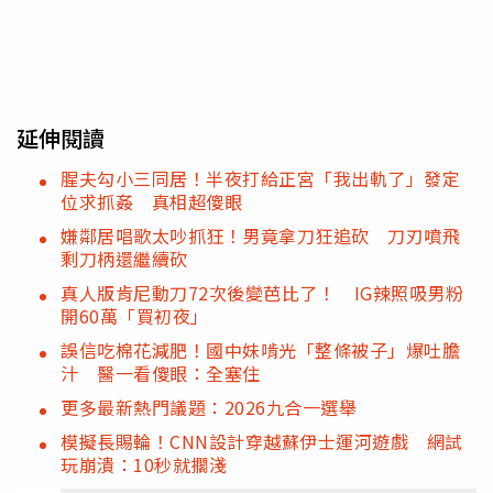
延伸閱讀
腥夫勾小三同居！半夜打給正宮「我出軌了」發定
位求抓姦 真相超傻眼
嫌鄰居唱歌太吵抓狂！男竟拿刀狂追砍 刀刃噴飛
剩刀柄還繼續砍
真人版肯尼動刀72次後變芭比了！ IG辣照吸男粉
開60萬「買初夜」
誤信吃棉花減肥！國中妹啃光「整條被子」爆吐膽
汁 醫一看傻眼：全塞住
更多最新熱門議題：2026九合一選舉
模擬長賜輪！CNN設計穿越蘇伊士運河遊戲 網試
玩崩潰：10秒就擱淺