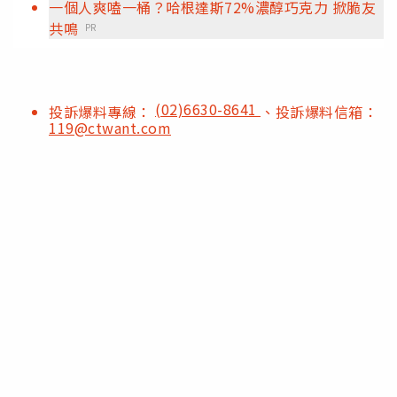
一個人爽嗑一桶？哈根達斯72%濃醇巧克力 掀脆友
共鳴
PR
(02)6630-8641
投訴爆料專線：
、投訴爆料信箱：
119@ctwant.com