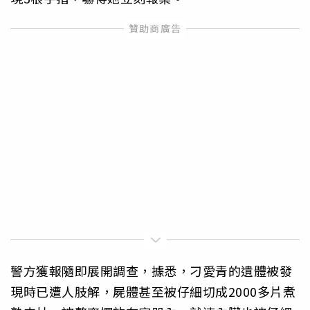
警方獲報隨即展開調查，據悉，刁愛青的遺體被發
現時已遭人肢解，屍體甚至被仔細切成2000多片煮