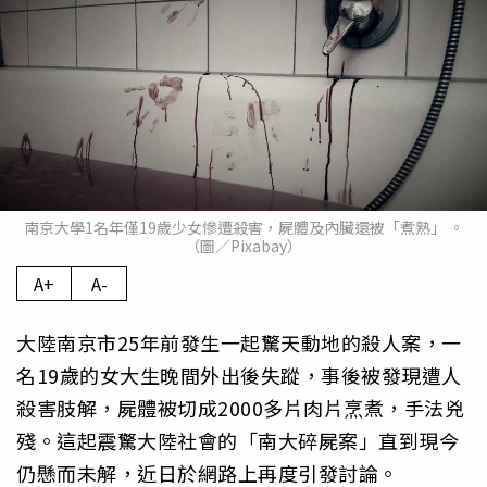
南京大學1名年僅19歲少女慘遭殺害，屍體及內臟還被「煮熟」 。
（圖／Pixabay）
A+
A-
大陸南京市25年前發生一起驚天動地的殺人案，一
名19歲的女大生晚間外出後失蹤，事後被發現遭人
殺害肢解，屍體被切成2000多片肉片烹煮，手法兇
殘。這起震驚大陸社會的「南大碎屍案」直到現今
仍懸而未解，近日於網路上再度引發討論。