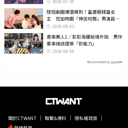
監
2026-07-30
陸短劇圈爆潛規則！富婆砸錢當女
主 狂加吻戲「伸舌咬唇」男演員崩
潰
2026-08-03
香車美人1／彭彭海邊秘境外拍 男伴
豪車接送還祭「鈔能力」
2026-08-04
Recommended by
關於CTWANT
聯繫&爆料
隱私權政策
發燒熱搜