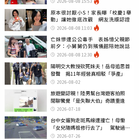
2026-08-08 15:53
原本很討厭小S！家長曝「校慶1舉
動」讓她徹底改觀 網友洗版認證
2026-08-08 11:03
亡妹慘遭公公毒手 表姊憶父親節
前夕：小舅舅仍到殯儀館陪她說話
2026-08-08 12:30
陽明交大教授砍死妹夫！岳母追思首
發聲 揭11年經營真相駁「爭產」
2026-08-02
旅遊變認親！陸男幫台灣遊客拍照
閒聊驚覺「是失聯大伯」奇蹟重逢
2026-07-18
台中女遛狗走斑馬線遭撞亡！母慟
「女兒隨媽祖修行去了」 駕駛過失
致死判9月
2026-07-26