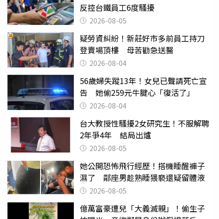
反控台鐵員工6度騷擾
2026-08-05
疑勞資糾紛！新莊好市多前員工持刀
登賣場頂樓 母苦勸急送醫
2026-08-04
56歲婦失蹤13年！女兒已聲請死亡宣
告 她偷259元牛腱心「復活了」
2026-08-04
台大教授性騷擾2女研究生！不服解聘
2年爭4年 結局出爐
2026-08-05
她公開恐怖飛行經歷！搭機睡醒褲子
濕了 鄰座男趁熟睡猥褻還疑留體液
2026-08-05
億萬富豪遭兒「大義滅親」！偷生子