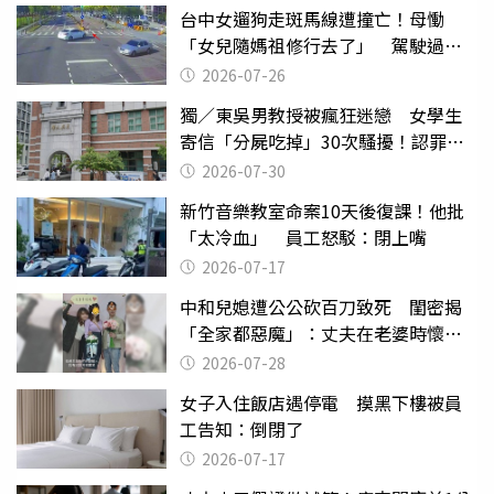
台中女遛狗走斑馬線遭撞亡！母慟
「女兒隨媽祖修行去了」 駕駛過失
致死判9月
2026-07-26
獨／東吳男教授被瘋狂迷戀 女學生
寄信「分屍吃掉」30次騷擾！認罪免
關
2026-07-30
新竹音樂教室命案10天後復課！他批
「太冷血」 員工怒駁：閉上嘴
2026-07-17
中和兒媳遭公公砍百刀致死 閨密揭
「全家都惡魔」：丈夫在老婆時懷孕
摔東西
2026-07-28
女子入住飯店遇停電 摸黑下樓被員
工告知：倒閉了
2026-07-17