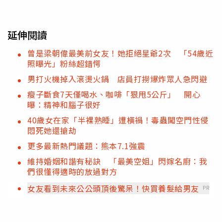
延伸閱讀
曾是梁朝偉最美前女友！她拒絕星爺2次 「54歲近
照曝光」粉絲超錯愕
男打火機掉入滾燙火鍋 店員打撈爆炸眾人急閃避
瘦子斷食7天僅喝水、咖啡「狠甩5公斤」 開心
曝：精神和腦子很好
40歲女在家「半裸熟睡」遭橫禍！毒蟲闖空門性侵
悶死她還搶劫
更多最新熱門議題：熊本7.1強震
維持婚姻和諧有秘訣 「最美空姐」閃嫁名廚：我
們很懂得適時的放過對方
女友看到未來公公頭頂後驚呆！快買養髮給男友
PR