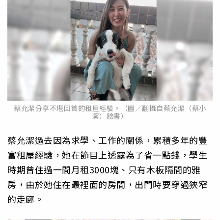
蔡允潔分享不堪回首的租屋經驗。（圖／翻攝自蔡允潔（蔡小
潔）臉書）
蔡允潔過去因為求學、工作的關係，累積多年的豐
富租屋經驗，她在節目上透露為了省一點錢，學生
時期曾住過一間月租3000塊、只有木板隔間的雅
房，由於她住在最裡面的房間，出門時要穿過狹窄
的走廊。