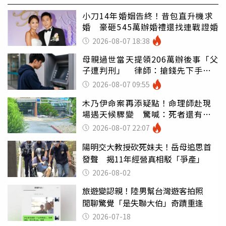
小刀14年婚姻告終！昔包直升機求
婚 豪砸545萬辦婚禮還找連戰證婚
2026-08-07 18:38
母親過世當天提領206萬辦後事「父
子遭判刑」 律師：搶錢先下手是
罪
2026-08-07 09:55
木乃伊命案再添疑點！命理師赴現
場遇天候驟變 驚喊：死者還有冤
屈
2026-08-07 22:07
陽明交大教授砍死妹夫！岳母追思首
發聲 揭11年經營真相駁「爭產」
2026-08-02
旅遊變認親！陸男幫台灣遊客拍照
閒聊驚覺「是失聯大伯」奇蹟重逢
2026-07-18