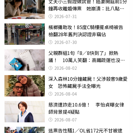
丈夫小三假證做試管！癌妻開庭前1分
鐘再收離婚傳票 她崩潰：比八點檔
還扯
2026-07-31
檳榔攤助攻！85度C騎樓擺桌椅被告
檢翻28年舊判決認證非竊佔
2026-07-30
父親群組1句「8／8快到了」掀熱
議！ 10萬人笑翻：高鐵疏運也沒列
父親節
2026-08-02
深入森林10分鐘藏屍！父涉殺害9歲愛
女 恐怖藏屍手法全曝光
2026-08-04
慈濟遭詐走10.6億！ 李怡貞曝女律
師背景提4疑點
2026-08-07
逃票告性騷1／OL省172元不甘被逮