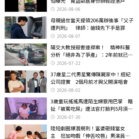
怕曝光 竟盜鄰居身份辦假證落戶
2026-08-06
母親過世當天提領206萬辦後事「父子
遭判刑」 律師：搶錢先下手是罪
2026-08-07
陽交大教授殺害連襟案！ 精神科醫
分析「絕非為了爭產」：2年前就已言
行詭異
2026-07-22
37歲星二代男星驚傳陳屍家中！經紀
公司證實 2個月前才與父開演唱會
2026-08-02
3歲童玩搖搖馬遭陌生婦狠甩巴掌 瞎
扯「被罵吃屎」遭法官打臉判5月須入
監
2026-07-30
陸短劇圈爆潛規則！富婆砸錢當女
主 狂加吻戲「伸舌咬唇」男演員崩