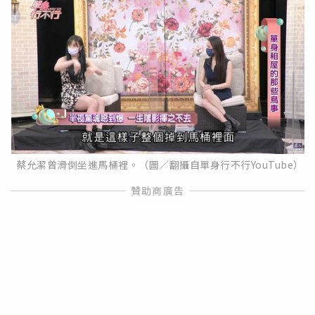
蔡允潔曾滑倒坐進馬桶裡。（圖／翻攝自單身行不行YouTube）