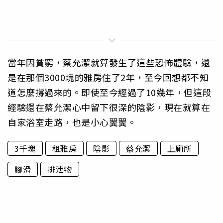
當年因貧窮，蔡允潔就算發生了這些恐怖體驗，還
是在那個3000塊的雅房住了2年，至今回想都不知
道怎麼撐過來的。即使至今經過了10幾年，但這段
經驗還在蔡允潔心中留下很深的陰影，現在就算在
自家浴室走路，也是小心翼翼。
3千塊
租雅房
陰影
蔡允潔
上廁所
腳滑
排泄物