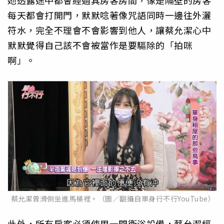
她透露途中都會經過其房客房間，像是隔壁的房客
每天都會打開門，默默唸著像咒語同時一邊往外灑
符水，完全不理會不會影響到他人，讓蔡允潔心中
默默覺得自己該不會被當作是要驅除的「拍咪
啊」。
蔡允潔曾滑倒坐進馬桶裡。（圖／翻攝自單身行不行YouTube）
此外，所有房客必須使用一間衛浴設備，蔡允潔經