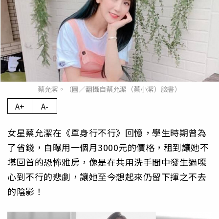
蔡允潔。（圖／翻攝自蔡允潔（蔡小潔）臉書）
A+
A-
女星蔡允潔在《單身行不行》回憶，學生時期曾為
了省錢，自曝用一個月3000元的價格，租到讓她不
堪回首的恐怖雅房，像是在共用洗手間中發生過噁
心到不行的悲劇，讓她至今想起來仍留下揮之不去
的陰影！