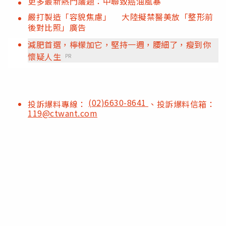
更多最新熱門議題：中聯致癌油風暴
嚴打製造「容貌焦慮」 大陸擬禁醫美放「整形前
後對比照」廣告
減肥首選，檸檬加它，堅持一週，腰細了，瘦到你
懷疑人生
PR
(02)6630-8641
投訴爆料專線：
、投訴爆料信箱：
119@ctwant.com