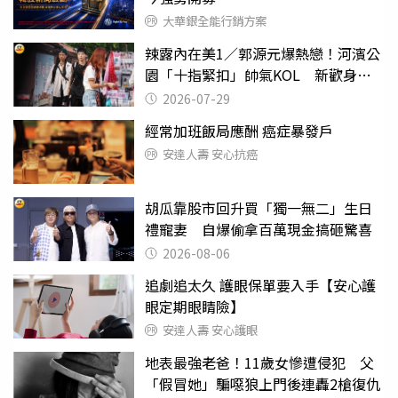
大華銀全能行銷方案
辣露內在美1／郭源元爆熱戀！河濱公
園「十指緊扣」帥氣KOL 新歡身份
曝光
2026-07-29
經常加班飯局應酬 癌症暴發戶
安達人壽 安心抗癌
胡瓜靠股市回升買「獨一無二」生日
禮寵妻 自爆偷拿百萬現金搞砸驚喜
2026-08-06
追劇追太久 護眼保單要入手【安心護
眼定期眼睛險】
安達人壽 安心護眼
地表最強老爸！11歲女慘遭侵犯 父
「假冒她」騙噁狼上門後連轟2槍復仇