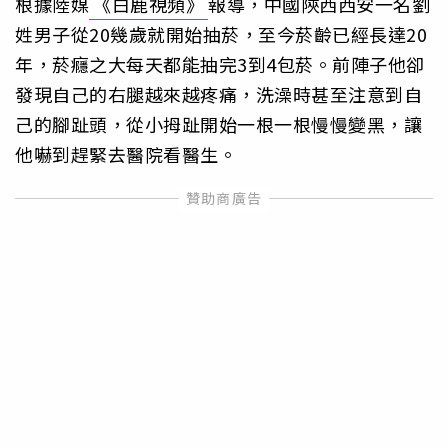
根據陸媒
《白鹿視頻》
報導，中國陝西西安一名劉
姓男子從20幾歲就開始抽菸，至今菸齡已經長達20
年，菸癮之大每天都能抽完3到4包菸。前陣子他卻
發現自己的右腿越來越疼痛，洗澡時甚至注意到自
己的腳趾頭，從小拇趾開始一根一根慢慢變黑，讓
他嚇到趕緊去醫院看醫生。