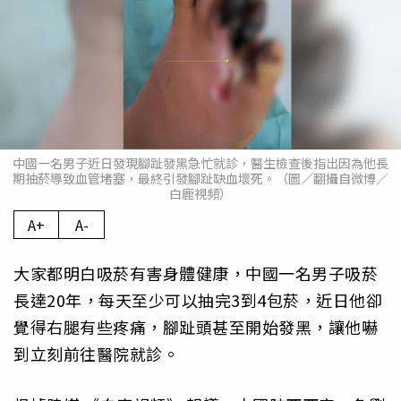
中國一名男子近日發現腳趾發黑急忙就診，醫生檢查後指出因為他長
期抽菸導致血管堵塞，最終引發腳趾缺血壞死。（圖／翻攝自微博／
白鹿視頻）
A+
A-
大家都明白吸菸有害身體健康，中國一名男子吸菸
長達20年，每天至少可以抽完3到4包菸，近日他卻
覺得右腿有些疼痛，腳趾頭甚至開始發黑，讓他嚇
到立刻前往醫院就診。