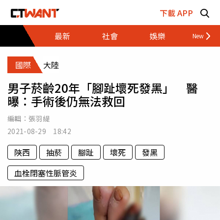
跳至主要內容區塊
下載 APP
最新
社會
娛樂
財經
國際
大陸
男子菸齡20年「腳趾壞死發黑」 醫
曝：手術後仍無法救回
編輯：
張羽緹
2021-08-29 18:42
陝西
抽菸
腳趾
壞死
發黑
血栓閉塞性脈管炎