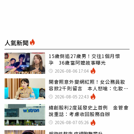
人氣新聞
15歲倒追27歲男！交往1個月懷
孕 36歲當阿嬤故事曝光
2026-08-06 17:04
開會照意外變網紅照！女公務員妝
容掀2千則留言 本人怒嗆：化妝有
錯嗎
2026-08-05 22:43
緯創股利2度延發史上首例 金管會
說重話：考慮收回股務自辦
2026-08-07 05:26
報復性熬夜 癌細胞數攀升