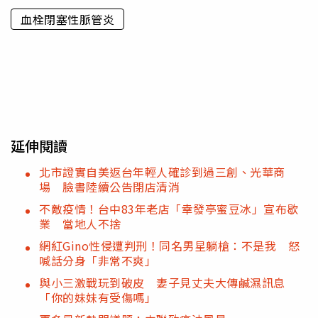
血栓閉塞性脈管炎
延伸閱讀
北市證實自美返台年輕人確診到過三創、光華商
場 臉書陸續公告閉店清消
不敵疫情！台中83年老店「幸發亭蜜豆冰」宣布歇
業 當地人不捨
網紅Gino性侵遭判刑！同名男星躺槍：不是我 怒
喊話分身「非常不爽」
與小三激戰玩到破皮 妻子見丈夫大傳鹹濕訊息
「你的妹妹有受傷嗎」