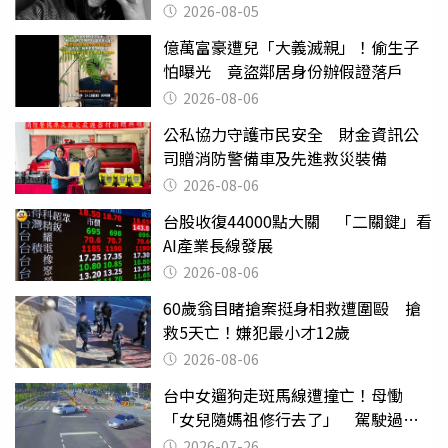
2026-08-05
億萬富豪遭兒「大義滅親」！偷生子
怕曝光 竟盜鄰居身份辦假證落戶
2026-08-06
公私協力守護市民安全 財金資訊公
司贈消防警備車及先進救災裝備
2026-08-06
台股收復44000點大關 「二關鍵」看
AI產業長線發展
2026-08-06
60歲翁目睹搶案挺身相救遭圍毆 搶
救5天亡！嫌犯最小才12歲
2026-08-06
台中女遛狗走斑馬線遭撞亡！母慟
「女兒隨媽祖修行去了」 駕駛過失
致死判9月
2026-07-26