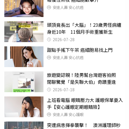
安達人壽 安心抗癌
頭頂竟長出「大腦」！23歲男怪病纏
身近10年 11個月手術重獲新生
2026-07-28
甜點手搖下午茶 癌細胞易找上門
安達人壽 安心抗癌
旅遊變認親！陸男幫台灣遊客拍照
閒聊驚覺「是失聯大伯」奇蹟重逢
2026-07-18
上班看電腦 眼睛壓力大 護眼保單要入
手【安心護眼定期眼睛險】
安達人壽 安心護眼
突遭病患揮拳襲擊！ 澳洲護理師秒