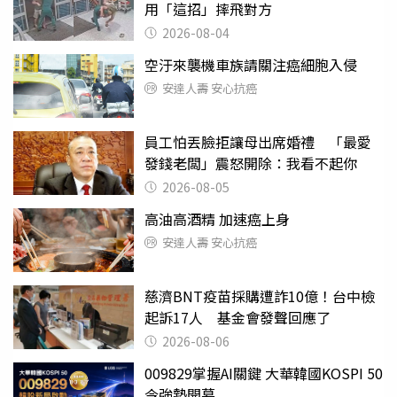
用「這招」摔飛對方
2026-08-04
空汙來襲機車族請關注癌細胞入侵
安達人壽 安心抗癌
員工怕丟臉拒讓母出席婚禮 「最愛
發錢老闆」震怒開除：我看不起你
2026-08-05
高油高酒精 加速癌上身
安達人壽 安心抗癌
慈濟BNT疫苗採購遭詐10億！台中檢
起訴17人 基金會發聲回應了
2026-08-06
009829掌握AI關鍵 大華韓國KOSPI 50
今強勢開募