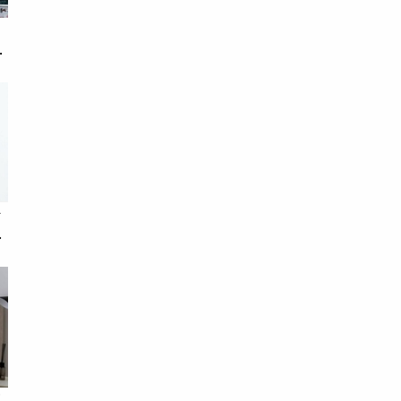
戀
次
指
出
下