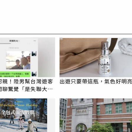
PR
認親！陸男幫台灣遊客
出遊只要帶這瓶，氣色好明
閒聊驚覺「是失聯大
蹟重逢