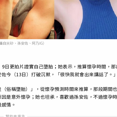
攝自米砂、孫安佐、阿乃IG）
炮，9日更拍片證實自己墮胎；她表示，推算懷孕時間，那
佐今（13日）打破沉默，「很快我就會出來講話了。
產（俗稱墮胎）」，從懷孕預測時間來推算，那段期間
原因是意外懷孕；她也坦承，喜歡過孫安佐，不過懷孕
段感情。