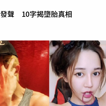
寵物
發聲 10字揭墮胎真相
運勢
運動
梅酒