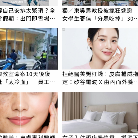
程自己安排太繁瑣？全
獨／東吳男教授被瘋狂迷
雪假期：出門即雪場，
女學生寄信「分屍吃掉」30
包不怕預算爆表！
騷擾！認罪免關
PR
樂教室命案10天後復
拒絕醫美冤枉錢！皮膚權威
批「太冷血」 員工怒
定：矽谷電波 X 由內而外養
上嘴
逆齡好膚質
效醫美！皮膚專科醫師
女子入住飯店遇停電 摸黑