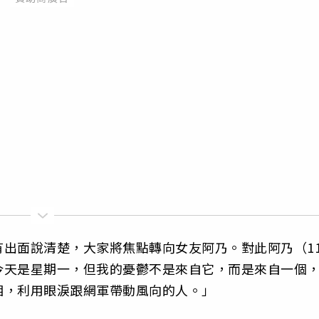
出面說清楚，大家將焦點轉向女友阿乃。對此阿乃（1
今天是星期一，但我的憂鬱不是來自它，而是來自一個
相，利用眼淚跟網軍帶動風向的人。」