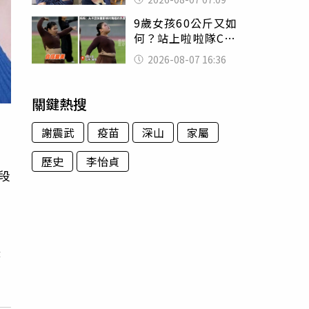
用鮮卑文寫詩？
9歲女孩60公斤又如
何？站上啦啦隊C位
驚艷全場 千萬網
2026-08-07 16:36
友被圈粉
關鍵熱搜
謝震武
疫苗
深山
家屬
歷史
李怡貞
段
」
也
時