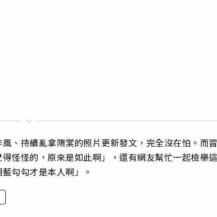
作風、持續亂拿隋棠的照片更新發文，完全沒在怕。而
覺得怪怪的，原來是如此啊」，還有網友幫忙一起檢舉
明藍勾勾才是本人啊」。