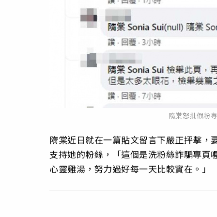
隋棠怒批假粉
隋棠近日就在一篇貼文留言下嚴正抨擊，
支持她的粉絲，「這個是洗粉絲詐騙專頁
心靈雞湯，努力過好每一天比較實在。」