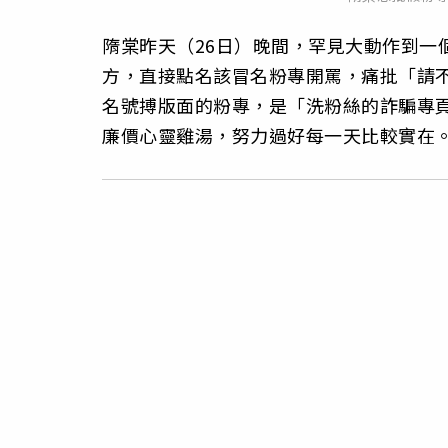
隋棠昨天（26日）晚間，罕見大動作到一
方，直接點名該冒名粉專開罵，痛批「請
名號搏版面的粉專，是「洗粉絲的詐騙專
廉價心靈雞湯，努力過好每一天比較實在