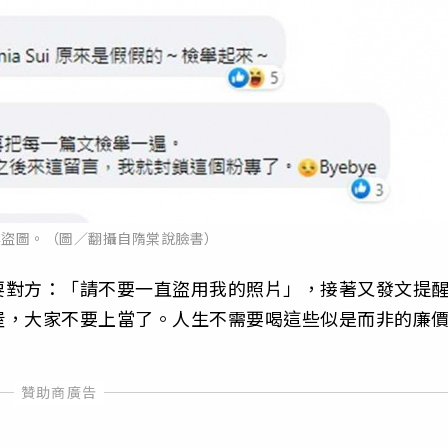
專盜圖。（圖／翻攝自隋棠說臉書）
要對方：「請不要一直盜用我的照片」，接著又發文提
喔，大家不要上當了。人生不需要喝這些似是而非的廉