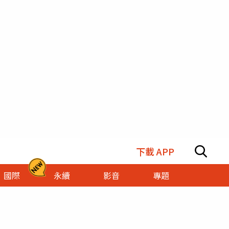
下載 APP
國際
永續
影音
專題