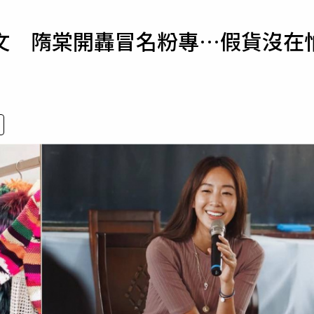
寵物
文 隋棠開轟冒名粉專…假貨沒在
運勢
運動
梅酒