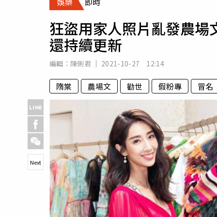
娛樂
即時
人物
汽車
狂盜用家人照片亂發農場
專欄
還持續更新
房產新勢力
編輯：
陳俐君
2021-10-27 12:14
隋棠
農場文
勸世
假粉專
冒名
Next