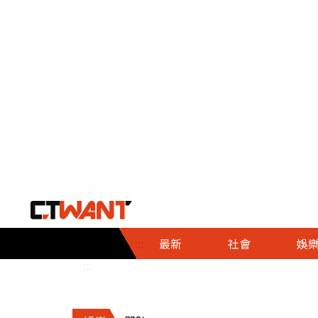
社會首頁
娛樂首頁
財經首頁
政
:::
最新
社會
娛
時事
即時
熱線
:::
直擊
大條
人物
調查
專題
３Ｃ