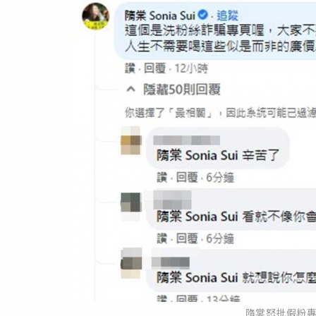
隋棠怒批假粉