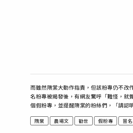
而雖然隋棠大動作指責，但該粉專仍不改
名粉專被揭發後，有網友驚呼「難怪，就
個假粉專，並提醒隋棠的粉絲們，「請認
隋棠
農場文
勸世
假粉專
冒名