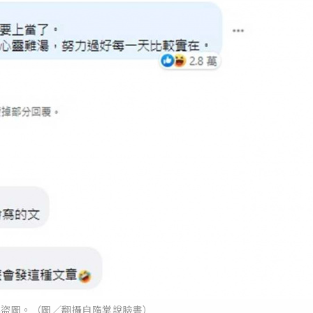
專盜圖。（圖／翻攝自隋棠說臉書）