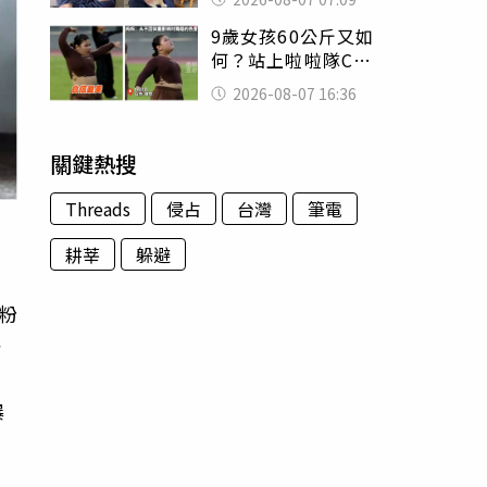
用鮮卑文寫詩？
9歲女孩60公斤又如
何？站上啦啦隊C位
驚艷全場 千萬網
2026-08-07 16:36
友被圈粉
關鍵熱搜
Threads
侵占
台灣
筆電
耕莘
躲避
粉
一
、
爆