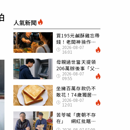
怕
人氣新聞
買195元鹹酥雞忘帶
錢！老闆神操作
2026-08-07
「倒找5元」 全網
16:01
看哭：這就是台灣
母親過世當天提領
206萬辦後事「父子
2026-08-07
遭判刑」 律師：
09:55
搶錢先下手是罪
坐擁百萬存款仍不
敢花！74歲獨居翁
2026-08-07
「1餐只吃1片吐
12:01
司」 半年後暴瘦
嚇壞女兒
苦苓喊「唐朝不存
在」 網紅批瞎編
歷史：李白、杜甫
2026-08-07 07:09