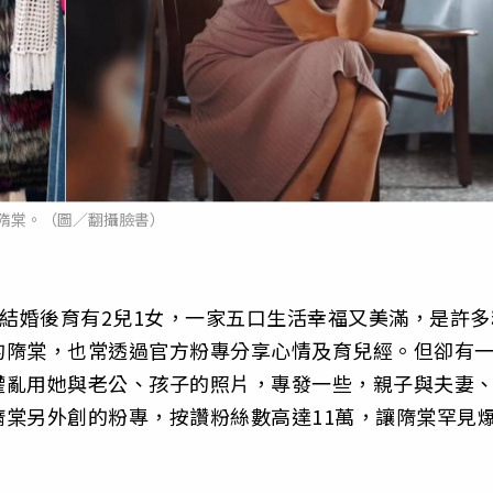
隋棠。（圖／翻攝臉書）
ny結婚後育有2兒1女，一家五口生活幸福又美滿，是許多
的隋棠，也常透過官方粉專分享心情及育兒經。但卻有
權亂用她與老公、孩子的照片，專發一些，親子與夫妻
棠另外創的粉專，按讚粉絲數高達11萬，讓隋棠罕見