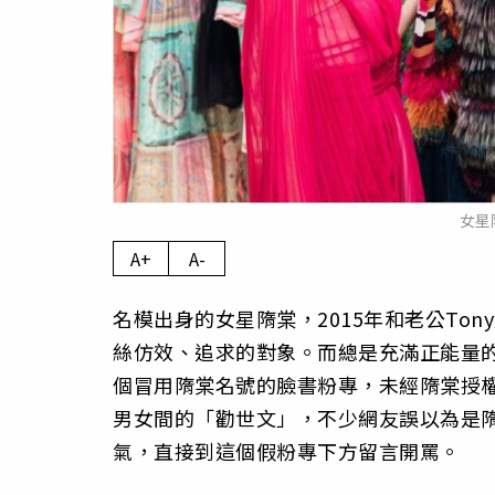
女星
A+
A-
名模出身的女星隋棠，2015年和老公To
絲仿效、追求的對象。而總是充滿正能量
個冒用隋棠名號的臉書粉專，未經隋棠授
男女間的「勸世文」，不少網友誤以為是隋
氣，直接到這個假粉專下方留言開罵。