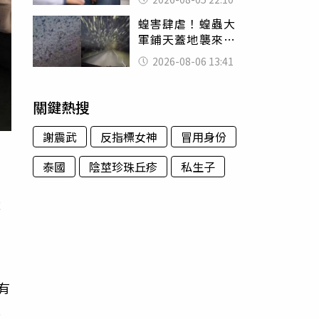
別再誤會
蝗害肆虐！蝗蟲大
軍鋪天蓋地襲來宛
如末日 網驚：聖
2026-08-06 13:41
經十災
關鍵熱搜
謝震武
反指標女神
冒用身份
泰國
陰莖珍珠丘疹
私生子
成
，
有
濾