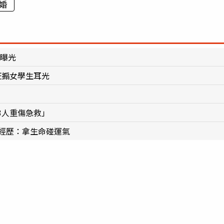
婚
相曝光
狂搧女學生耳光
3人重傷急救」
怖經歷：拿生命碰運氣