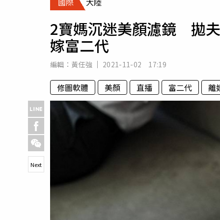
國際
大陸
人物
汽車
2寶媽沉迷美顏濾鏡 拋
專欄
嫁富二代
房產新勢力
編輯：
黃任強
2021-11-02 17:19
修圖軟體
美顏
直播
富二代
離
Next