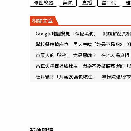
修圖軟體
美顏
直播
富二代
離
相關文章
Google地圖驚見「神秘黑洞」 網瘋解謎真
學校餐廳搶座位 男大生嗆「妳是不是犯X」
苗栗人的「熱狗」竟是黑輪？ 在地人揭真相
吊車失控撞進籃球場 閃避不及遭磚塊爆砸「
杜拜徵才「月薪20萬包吃住」 年輕妹曝恐
延伸閱讀