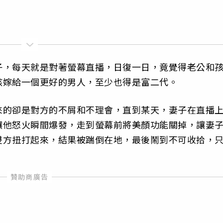
子，每天就是對著螢幕直播，日復一日，竟覺得老公和
該嫁給一個更好的男人，至少也得是富二代。
來的卻是對方的不屑和不理會，直到某天，妻子在直播
讓他怒火瞬間爆發，走到螢幕前將美顏功能關掉，讓妻
雙方扭打起來，結果被踹倒在地，最後鬧到不可收拾，