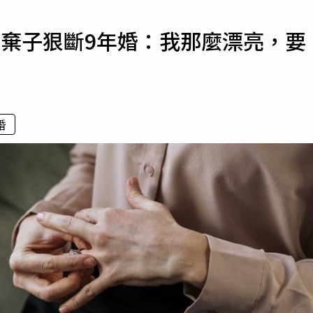
寵物
夫棄子狠斷9年婚：我那麼漂亮，要
運勢
運動
梅酒
婚