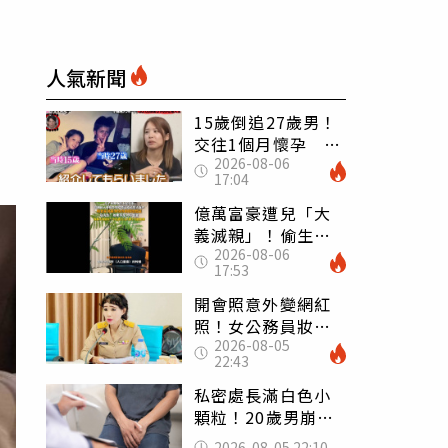
人氣新聞
15歲倒追27歲男！
交往1個月懷孕 36
2026-08-06
歲當阿嬤故事曝光
17:04
億萬富豪遭兒「大
義滅親」！偷生子
2026-08-06
怕曝光 竟盜鄰居
17:53
身份辦假證落戶
開會照意外變網紅
照！女公務員妝容
2026-08-05
掀2千則留言 本人
22:43
怒嗆：化妝有錯嗎
私密處長滿白色小
顆粒！20歲男崩潰
求診 醫曝5大真相
2026-08-05 22:10