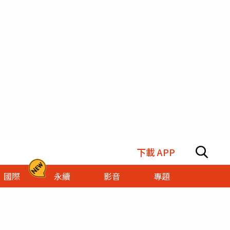
下載 APP
國際
永續
影音
專題