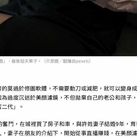
」，最後拋夫棄子。（示意圖／翻攝自pexels）
害的莫過於修圖軟體，不需要動刀或減肥，就可以變身
因為過度沉迷於美顏濾鏡，不但拋棄自己的老公和孩子
富二代」。
的奮鬥，在城裡買了房子和車，與許姓妻子結婚9年，育
久，妻子在朋友的介紹下，開始從事直播賺錢，在美顏