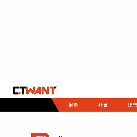
社會首頁
娛樂首頁
財經首頁
政
:::
最新
社會
娛
時事
即時
熱線
:::
直擊
大條
人物
調查
專題
３Ｃ