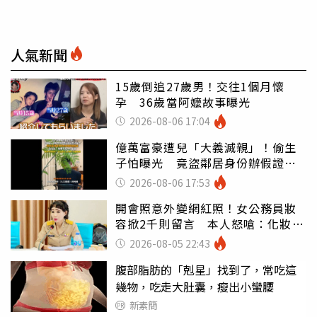
人氣新聞
15歲倒追27歲男！交往1個月懷
孕 36歲當阿嬤故事曝光
2026-08-06 17:04
億萬富豪遭兒「大義滅親」！偷生
子怕曝光 竟盜鄰居身份辦假證落
戶
2026-08-06 17:53
開會照意外變網紅照！女公務員妝
容掀2千則留言 本人怒嗆：化妝有
錯嗎
2026-08-05 22:43
腹部脂肪的「剋星」找到了，常吃這
幾物，吃走大肚囊，瘦出小蠻腰
新素簡