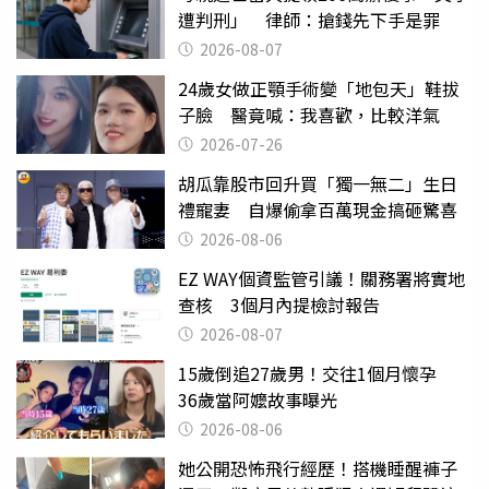
遭判刑」 律師：搶錢先下手是罪
2026-08-07
24歲女做正顎手術變「地包天」鞋拔
子臉 醫竟喊：我喜歡，比較洋氣
2026-07-26
胡瓜靠股市回升買「獨一無二」生日
禮寵妻 自爆偷拿百萬現金搞砸驚喜
2026-08-06
EZ WAY個資監管引議！關務署將實地
查核 3個月內提檢討報告
2026-08-07
15歲倒追27歲男！交往1個月懷孕
36歲當阿嬤故事曝光
2026-08-06
她公開恐怖飛行經歷！搭機睡醒褲子