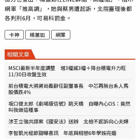
網軍「推高調」，她與蔡男遭起訴，北院審理後都
各判刑6月，可易科罰金。
卡神
楊蕙如
網軍
相關文章
MSCI最新半年度調整 增3檔減3檔＋降台積電升力旺
11/30日收盤生效
前台積電大將蔣尚義辭任副董事長 中芯再無台系人馬
股價跌4％
坂口健太郎《劇場版信號》跳天橋 自曝內心OS：竟然
叫我做這種事
涉王立強共諜案《國安法》送辦 北檢不起訴向心夫婦
李智凱光棍節甜曝喜訊 年底與相戀6年學姊完婚