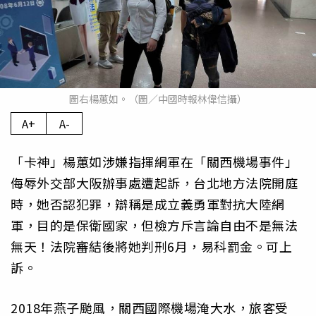
圖右楊蕙如。（圖／中國時報林偉信攝）
A+
A-
「卡神」楊蕙如涉嫌指揮網軍在「關西機場事件」
侮辱外交部大阪辦事處遭起訴，台北地方法院開庭
時，她否認犯罪，辯稱是成立義勇軍對抗大陸網
軍，目的是保衛國家，但檢方斥言論自由不是無法
無天！法院審結後將她判刑6月，易科罰金。可上
訴。
2018年燕子颱風，關西國際機場淹大水，旅客受