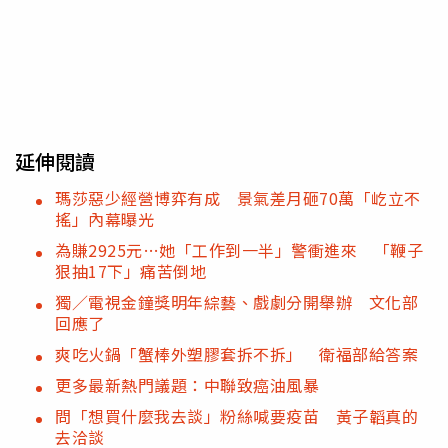
延伸閱讀
瑪莎惡少經營博弈有成 景氣差月砸70萬「屹立不
搖」內幕曝光
為賺2925元…她「工作到一半」警衝進來 「鞭子
狠抽17下」痛苦倒地
獨／電視金鐘獎明年綜藝、戲劇分開舉辦 文化部
回應了
爽吃火鍋「蟹棒外塑膠套拆不拆」 衛福部給答案
更多最新熱門議題：中聯致癌油風暴
問「想買什麼我去談」粉絲喊要疫苗 黃子韜真的
去洽談