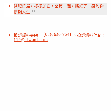
減肥首選，檸檬加它，堅持一週，腰細了，瘦到你
懷疑人生
PR
(02)6630-8641
投訴爆料專線：
、投訴爆料信箱：
119@ctwant.com