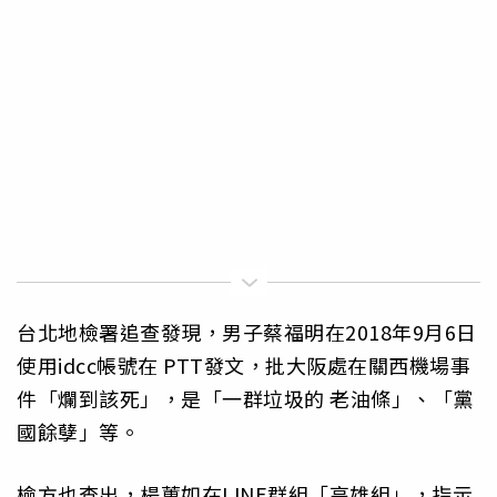
台北地檢署追查發現，男子蔡福明在2018年9月6日
使用idcc帳號在 PTT發文，批大阪處在關西機場事
件「爛到該死」，是「一群垃圾的 老油條」、「黨
國餘孽」等。
檢方也查出，楊蕙如在LINE群組「高雄組」，指示