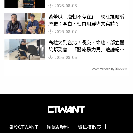
2026-08-06
苦苓喊「唐朝不存在」 網紅批瞎編
歷史：李白、杜甫用鮮卑文寫詩？
2026-08-07
高雄欠到台北！長庚、榮總、部立醫
院都受害 「醫療暴力男」離譜紀錄
曝光
2026-08-06
Recommended by
關於CTWANT
聯繫&爆料
隱私權政策