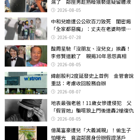
濕了 鄰座男趁熟睡猥褻還疑留體液
2026-08-05
中和兒媳遭公公砍百刀致死 閨密揭
「全家都惡魔」：丈夫在老婆時懷孕
摔東西
2026-07-28
酸周星馳「沒朋友、沒兒女」挨轟！
李修賢道歉了 親揭30年恩怨真相
2026-08-05
緯創股利2度延發史上首例 金管會說
重話：考慮收回股務自辦
2026-08-07
地表最強老爸！11歲女慘遭侵犯 父
「假冒她」騙噁狼上門後連轟2槍復仇
2026-08-05
億萬富豪遭兒「大義滅親」！偷生子
怕曝光 竟盜鄰居身份辦假證落戶