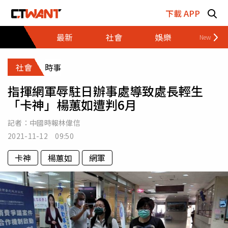
跳至主要內容區塊
下載 APP
最新
社會
娛樂
財經
社會
時事
指揮網軍辱駐日辦事處導致處長輕生
「卡神」楊蕙如遭判6月
記者：
中國時報林偉信
2021-11-12 09:50
卡神
楊蕙如
網軍