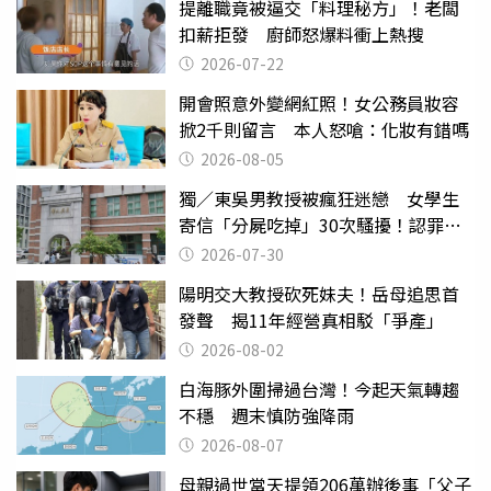
提離職竟被逼交「料理秘方」！老闆
扣薪拒發 廚師怒爆料衝上熱搜
2026-07-22
開會照意外變網紅照！女公務員妝容
掀2千則留言 本人怒嗆：化妝有錯嗎
2026-08-05
獨／東吳男教授被瘋狂迷戀 女學生
寄信「分屍吃掉」30次騷擾！認罪免
關
2026-07-30
陽明交大教授砍死妹夫！岳母追思首
發聲 揭11年經營真相駁「爭產」
2026-08-02
白海豚外圍掃過台灣！今起天氣轉趨
不穩 週末慎防強降雨
2026-08-07
母親過世當天提領206萬辦後事「父子