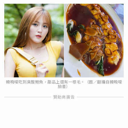
韓曉噯吃到臭酸鮑魚，甜品上還有一根毛。（圖／翻攝自韓曉噯
臉書）