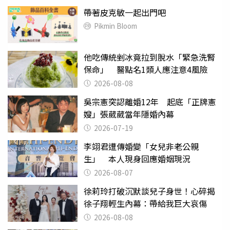
帶著皮克敏一起出門吧
Pikmin Bloom
他吃傳統剉冰竟拉到脫水「緊急洗腎
保命」 醫點名1類人應注意4風險
2026-08-08
吳宗憲突認離婚12年 起底「正牌憲
嫂」張葳葳當年隱婚內幕
2026-07-19
李翊君遭傳婚變「女兒非老公親
生」 本人現身回應婚姻現況
2026-08-07
徐莉玲打破沉默談兒子身世！心碎揭
徐子翔輕生內幕：帶給我巨大哀傷
2026-08-08