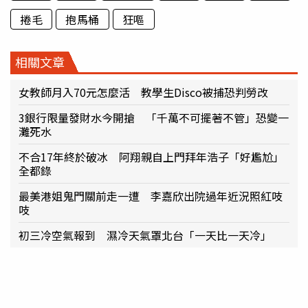
捲毛
抱馬桶
狂嘔
相關文章
女教師月入70元怎麼活 教學生Disco被捕恐判勞改
3銀行限量發財水今開搶 「千萬不可擺著不管」恐變一
灘死水
不合17年終於破冰 阿翔親自上門拜年浩子「好尷尬」
全都錄
最美港姐鬼門關前走一遭 李嘉欣出院過年近況照紅吱
吱
初三冷空氣報到 濕冷天氣罩北台「一天比一天冷」