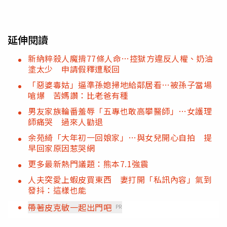
延伸閱讀
新納粹殺人魔揹77條人命…控獄方違反人權、奶油
塗太少 申請假釋遭駁回
「惡婆毒姑」逼準孫媳掃地給鄰居看…被孫子當場
嗆爆 苦媽讚：比老爸有種
男友家族輪番羞辱「五專也敢高攀醫師」…女護理
師痛哭 過來人勸退
余苑綺「大年初一回娘家」…與女兒開心自拍 提
早回家原因惹哭網
更多最新熱門議題：熊本7.1強震
人夫突愛上蝦皮買東西 妻打開「私訊內容」氣到
發抖：這樣也能
帶著皮克敏一起出門吧
PR