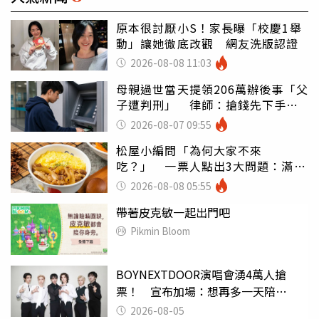
原本很討厭小S！家長曝「校慶1舉
動」讓她徹底改觀 網友洗版認證
2026-08-08 11:03
母親過世當天提領206萬辦後事「父
子遭判刑」 律師：搶錢先下手是
罪
2026-08-07 09:55
松屋小編問「為何大家不來
吃？」 一票人點出3大問題：滿手
好牌打到爛
2026-08-08 05:55
帶著皮克敏一起出門吧
Pikmin Bloom
BOYNEXTDOOR演唱會湧4萬人搶
票！ 宣布加場：想再多一天陪
ONEDOOR
2026-08-05