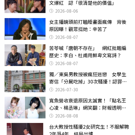
文爆紅 認「很清楚他的價值」
2026-08-06
女主播鏡頭前打瞌睡畫面瘋傳 背後
原因曝！觀眾挺她：辛苦了
2026-08-07
苦苓喊「唐朝不存在」 網紅批瞎編
歷史：李白、杜甫用鮮卑文寫詩？
2026-08-07
獨／東吳男教授被瘋狂迷戀 女學生
寄信「分屍吃掉」30次騷擾！認罪免
關
2026-07-30
寬魚營收衰退原因太誠實！「點名王
心凌、楊丞琳」網笑翻：財報透明度
滿分
2026-08-08
台大教授性騷擾2女研究生！不服解聘
2年爭4年 結局出爐