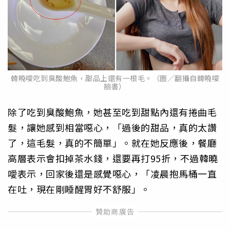
韓曉噯吃到臭酸鮑魚，甜品上還有一根毛。（圖／翻攝自韓曉噯
臉書）
除了吃到臭酸鮑魚，她甚至吃到甜點內還有捲曲毛
髮，讓她感到相當噁心，「過後的甜品，真的太讚
了，這毛髮，真的不簡單」。就在她反應後，餐廳
高層表示會扣掉茶水錢，還要再打95折，不過韓曉
噯表示，回家後還是感覺噁心，「凌晨抱馬桶一直
在吐，現在剛睡醒胃好不舒服」。