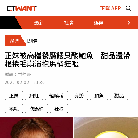
跳至主要內容區塊
下載 APP
最新
社會
娛樂
財經
娛樂
即時
正妹被高檔餐廳餵臭酸鮑魚 甜品還帶
根捲毛崩潰抱馬桶狂嘔
編輯：
甘仲豪
2022-02-02 21:30
正妹
網紅
韓曉噯
臭酸
鮑魚
甜品
捲毛
抱馬桶
狂嘔