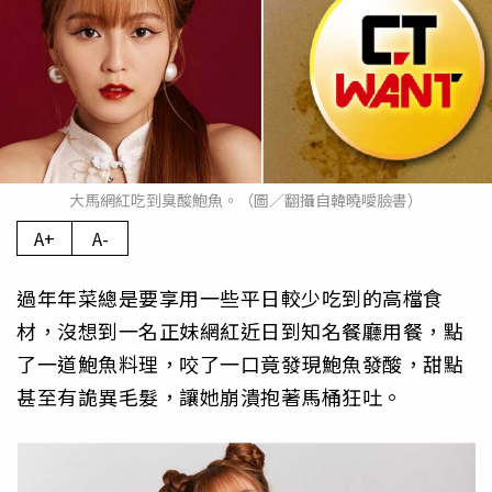
大馬網紅吃到臭酸鮑魚。（圖／翻攝自韓曉噯臉書）
A+
A-
過年年菜總是要享用一些平日較少吃到的高檔食
材，沒想到一名正妹網紅近日到知名餐廳用餐，點
了一道鮑魚料理，咬了一口竟發現鮑魚發酸，甜點
甚至有詭異毛髮，讓她崩潰抱著馬桶狂吐。