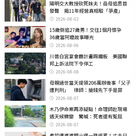
陽明交大教授砍死妹夫！岳母追思首
發聲 揭11年經營真相駁「爭產」
2026-08-02
15歲倒追27歲男！交往1個月懷孕
36歲當阿嬤故事曝光
2026-08-06
川普白宮宴會廳計畫踢鐵板 美國聯
邦上訴法院下令停工
2026-08-08
母親過世當天提領206萬辦後事「父子
遭判刑」 律師：搶錢先下手是罪
2026-08-07
木乃伊命案再添疑點！命理師赴現場
遇天候驟變 驚喊：死者還有冤屈
2026-08-07
煮菜遭婆婆關火還一路追罵！丈夫只