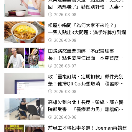
回「媽媽老了」勸她別計較 人妻超
崩潰：我像台傭
2026-08-08
松屋小編問「為何大家不來吃？」
一票人點出3大問題：滿手好牌打到爛
2026-08-08
田路路怒轟曹雨婷「不配當理事
長」！點名姜厚任出面 本尊首度回
應了
2026-08-07
收「重複訂購、定期扣款」郵件先別
急！他掃QR Code想取消 積蓄瞬間
蒸發
2026-08-08
高雄欠到台北！長庚、榮總、部立醫
院都受害 「醫療暴力男」離譜紀錄
曝光
2026-08-06
前員工才轉投李多慧！Joeman再談建