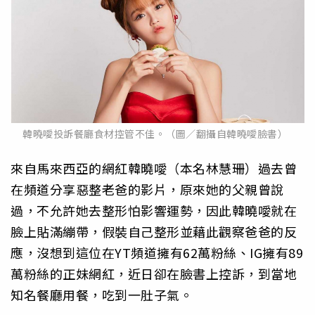
韓曉噯投訴餐廳食材控管不佳。（圖／翻攝自韓曉噯臉書）
來自馬來西亞的網紅韓曉噯（本名林慧珊）過去曾
在頻道分享惡整老爸的影片，原來她的父親曾說
過，不允許她去整形怕影響運勢，因此韓曉噯就在
臉上貼滿繃帶，假裝自己整形並藉此觀察爸爸的反
應，沒想到這位在YT頻道擁有62萬粉絲、IG擁有89
萬粉絲的正妹網紅，近日卻在臉書上控訴，到當地
知名餐廳用餐，吃到一肚子氣。