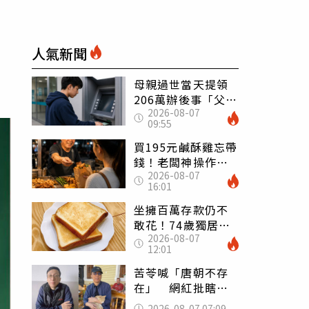
人氣新聞
母親過世當天提領
206萬辦後事「父子
2026-08-07
遭判刑」 律師：
09:55
搶錢先下手是罪
買195元鹹酥雞忘帶
錢！老闆神操作
2026-08-07
「倒找5元」 全網
16:01
看哭：這就是台灣
坐擁百萬存款仍不
敢花！74歲獨居翁
2026-08-07
「1餐只吃1片吐
12:01
司」 半年後暴瘦
嚇壞女兒
苦苓喊「唐朝不存
在」 網紅批瞎編
歷史：李白、杜甫
2026-08-07 07:09