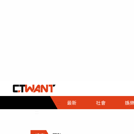
社會首頁
娛樂首頁
財經首頁
政
:::
最新
社會
娛
時事
即時
熱線
:::
直擊
大條
人物
調查
專題
３Ｃ