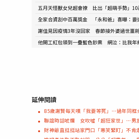
五月天怪獸女兒超會撩 比出「超萌手勢」10
全家合資刮中百萬獎金 「永和爸」喜曝：要
謝佳見因疫情3年沒回家 春節接外婆過世噩
他開工紅包領到一疊藍色鈔票 網泣：比我年
延伸閱讀
85歲謝賢每天嘆「我要等死」…過年同框
聯誼時話唬爛 女吹噓「超狂家世」…男
財神爺直挺挺站家門口「寒笑緊盯」不肯