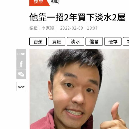
娛樂
即時
人物
汽車
他靠一招2年買下淡水2屋
專欄
房產新勢力
編輯：
李家穎
2022-02-08 13:07
香蕉
買房
淡水
儲蓄
硬存
Next