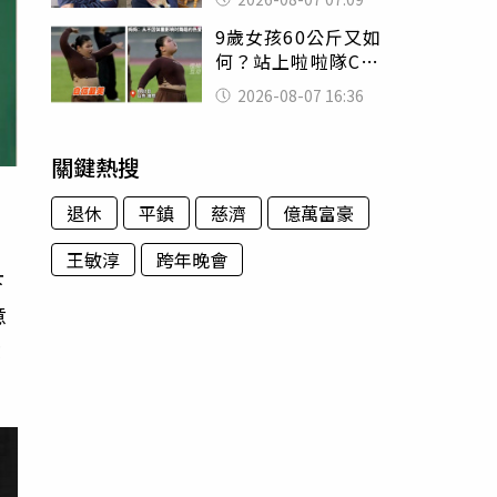
用鮮卑文寫詩？
9歲女孩60公斤又如
何？站上啦啦隊C位
驚艷全場 千萬網
2026-08-07 16:36
友被圈粉
關鍵熱搜
退休
平鎮
慈濟
億萬富豪
王敏淳
跨年晚會
下
意
懂