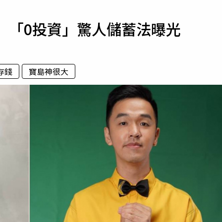
寵物
 「0投資」驚人儲蓄法曝光
運勢
運動
梅酒
存錢
寶島神很大