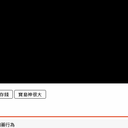
存錢
寶島神很大
用藥行為