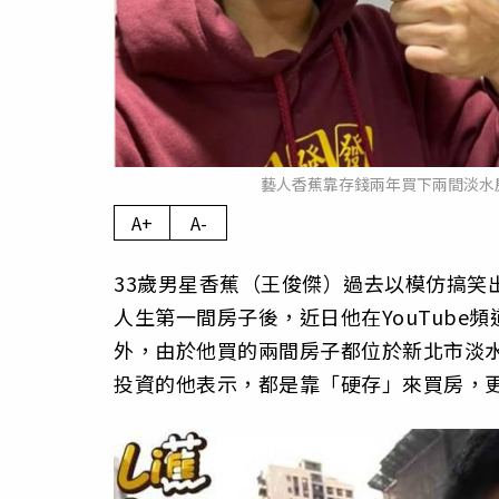
藝人香蕉靠存錢兩年買下兩間淡水
A+
A-
33歲男星香蕉（王俊傑）過去以模仿搞笑
人生第一間房子後，近日他在YouTub
外，由於他買的兩間房子都位於新北市淡
投資的他表示，都是靠「硬存」來買房，