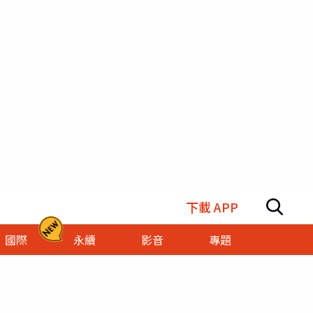
下載 APP
國際
永續
影音
專題