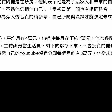
友質疑他是在炒房，他則表示他是為了給家人和未來的
了，不過他仍相信自己：「當初買第一間也有相同聲音
認為旁人聲音真的純參考，自己所聞與決策才能決定未
跡，平均月存4萬元，出道後每月存下約7萬元，他也透
萬，主持酬勞當生活費，剩下的都存下來，不會投資的他
自己的Youtube頻道分潤每個月約有3萬元，他從未