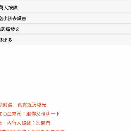
萬人按讚
送小孩去讀書
耗悲痛發文
終還多
佘詩曼 真實近況曝光
友心血來潮：跟你父母聊一下
走 內行人提醒：別開門