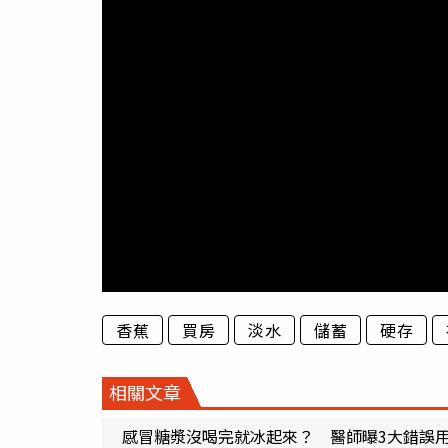
香蕉
買房
淡水
儲蓄
硬存
相關文章
感冒糖漿沒喝完就冰起來？ 醫師曝3大錯誤