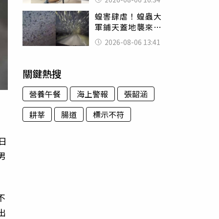
暴力男」離譜紀錄
蝗害肆虐！蝗蟲大
曝光
軍鋪天蓋地襲來宛
如末日 網驚：聖
2026-08-06 13:41
經十災
關鍵熱搜
營養午餐
海上警報
張韶涵
耕莘
腸道
標示不符
日
男
不
出