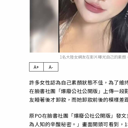
1名大陸女網友在影片曝光自己的素顏
A+
A-
許多女性認為自己素顏狀態不佳，為了維持
在臉書社團「爆廢公社公開版」上傳一段
友睡著後才卸妝，而她卸妝前後的模樣差
原PO在臉書社團「爆廢公社公開版」發文
為人知的辛酸秘密。」畫面開頭可看到，