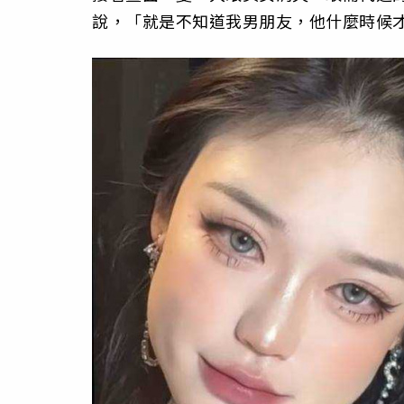
說，「就是不知道我男朋友，他什麼時候