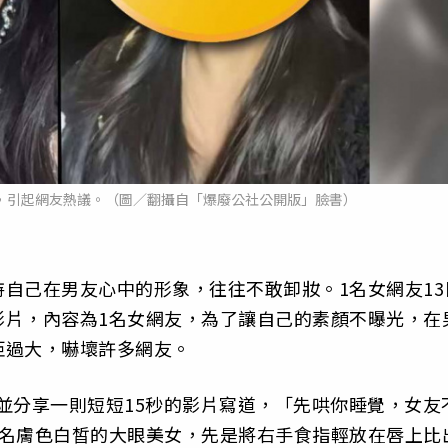
，引起網友熱議。（圖／翻攝自「爆廢公社公開版」臉書）
自己在男友心中的形象，往往不敢卸妝。1名女網友13
影片，內容為1名女網友，為了讓自己的素顏不曝光，在
距過大，嚇壞許多網友。
並分享一則短短15秒的影片寫道，「先哄你睡覺，女友
1名膚色白皙的大眼美女，先是將右手食指輕放在唇上比