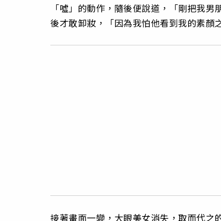
「噓」的動作，隨後便說道，「剛把我男
後才敢卸妝，「因為我怕他看到我的素顏
接著畫面一變，大眼美女消失，取而代之