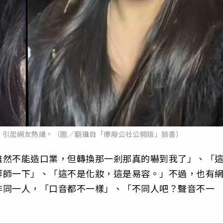
，引起網友熱議。（圖／翻攝自「爆廢公社公開版」臉書）
雖然不能造口業，但轉換那一剎那真的嚇到我了」、「
拜師一下」、「這不是化妝，這是易容。」不過，也有
非同一人，「口音都不一樣」、「不同人吧？聲音不一