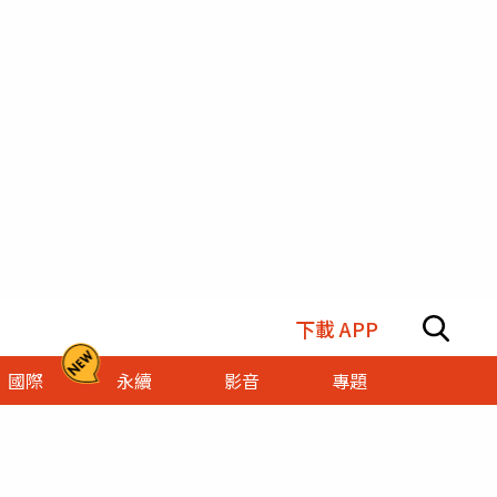
下載 APP
國際
永續
影音
專題