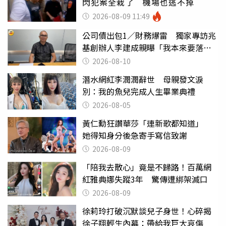
閃犯案全栽了 機場也逃不掉
2026-08-09 11:49
公司債出包1／財務爆雷 獨家專訪兆
基創辦人李建成親曝「我本來要落
跑」
2026-08-10
潛水網紅李潤潤辭世 母親發文淚
別：我的魚兒完成人生畢業典禮
2026-08-05
黃仁勳狂讚華莎「連新歌都知道」
她得知身分後急寄手寫信致謝
2026-08-09
「陪我去散心」竟是不歸路！百萬網
紅雅典娜失蹤3年 驚傳遭綁架滅口
2026-08-09
徐莉玲打破沉默談兒子身世！心碎揭
徐子翔輕生內幕：帶給我巨大哀傷