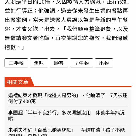
人潮是平日的10倍，又因疫情人力縮減，正在改進
並進行導正；他強調，過去從未發生出過的餐點再
出餐案例，當天是送餐人員誤以為是全新的早午餐
盤，才會又送了出去，「我們願意整筆退費，以及
無償請發文者吃飯，再次謝謝您的指教，我們深感
抱歉。」
二手餐
焦味
顧客
早午餐
出餐
相關文章
婚禮結束才發現「枕邊人是男的」…他崩潰了 7男被迷
倒付了400萬
李國超「半年不良於行」多次清創沒用 休養半年病況
曝
未婚夫不倫「百萬已婚男網紅」 孕婦崩潰「孩子不能
沒爸爸」選擇原諒