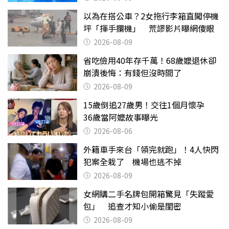
以為在搭公車？2女拖行李箱直闖停機
坪「揮手攔機」 荒謬影片曝網傻眼
2026-08-09
省吃儉用40年存千萬！68歲嬤退休卻
崩潰後悔：有錢但沒時間了
2026-08-09
15歲倒追27歲男！交往1個月懷孕
36歲當阿嬤故事曝光
2026-08-06
外籍車手來台「領完就跑」！4人快閃
犯案全栽了 機場也逃不掉
2026-08-09
女網購二手名牌包開箱驚見「失蹤愛
包」 追查才知小偷是閨密
2026-08-09