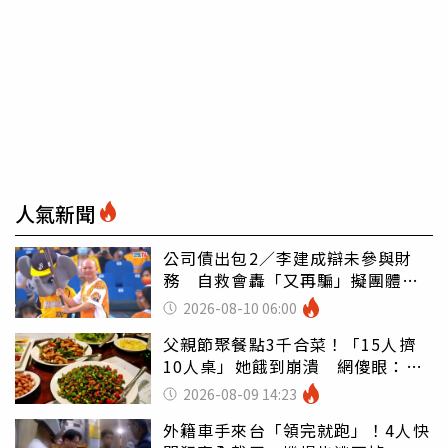
人氣新聞
公司債出包2／李建成辯未參與財
務 自救會轟「又再騙」擬團體訴
訟
2026-08-10 06:00
父親節聚餐點3千合菜！「15人擠
10人桌」她餓到崩潰 網傻眼：讓
店家看笑話
2026-08-09 14:23
外籍車手來台「領完就跑」！4人快