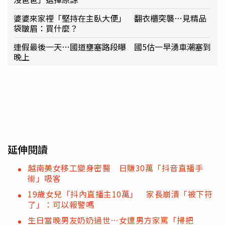
婆婆來家裡「堅持在主臥大便」 翻衣櫃突襲…見精品
袋皺眉：買什麼？
連假最後一天…國道壅塞路段曝 國5估一早湧車潮塞到
晚上
延伸閱讀
越南美女移工變身密醫 日賺30萬「抖音直播手
術」吸客
19歲女兒「抖內直播主10萬」 家長崩潰「被下符
了」：可以報警嗎
生日當晚男友奶奶過世…女遭男方家罵「掃把