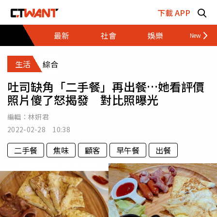
跳至主要內容區塊
下載 APP
最新
社會
娛樂
財經
生活
綜合
吐司缺角「二手餐」再出餐…她看評價
照片傻了怒揭發 對比照曝光
編輯：
林姸君
2022-02-28 10:38
二手餐
焦味
顧客
早午餐
出餐