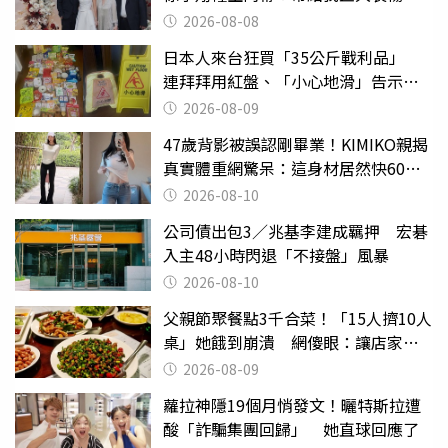
2026-08-08
日本人來台狂買「35公斤戰利品」
連拜拜用紅盤、「小心地滑」告示牌
也帶回家
2026-08-09
47歲背影被誤認剛畢業！KIMIKO親揭
真實體重網驚呆：這身材居然快60公
斤？
2026-08-10
公司債出包3／兆基李建成羈押 宏碁
入主48小時閃退「不接盤」風暴
2026-08-10
父親節聚餐點3千合菜！「15人擠10人
桌」她餓到崩潰 網傻眼：讓店家看
笑話
2026-08-09
蘿拉神隱19個月悄發文！曬特斯拉遭
酸「詐騙集團回歸」 她直球回應了