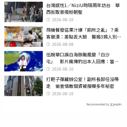
台灣感性1／NiziU時隔兩年訪台 華
西街取景吸粉朝聖
2026-08-10
飛機餐發這果汁爆「廁所之亂」？乘
客崩潰：差點丟大臉 醫揭3類人別亂
喝
2026-08-08
伍婉華口誤白海豚颱風變「白沙
屯」 影片瘋傳釣出本人回應：當下
懊惱到現在
2026-08-10
打靶子彈藏辦公室！副所長卸任沒帶
走 偷查情敵個資被搜曝多年秘密
2026-08-10
Recommended by