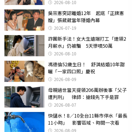
2026-08-10
吳宗憲突認離婚12年 起底「正牌憲
嫂」張葳葳當年隱婚內幕
2026-07-19
詐團新手法！女大生遠端打工「連領2
月薪水」仍被騙 5天慘噴50萬
2026-08-10
馮德倫52歲生日！ 舒淇結婚10年甜
曬「一家四口照」慶祝
2026-08-09
母親過世當天提領206萬辦後事「父子
遭判刑」 律師：搶錢先下手是罪
2026-08-07
快儲水！8／10全台11縣市停水「最長
11小時」 影響區域、時間一次看
2026-08-09