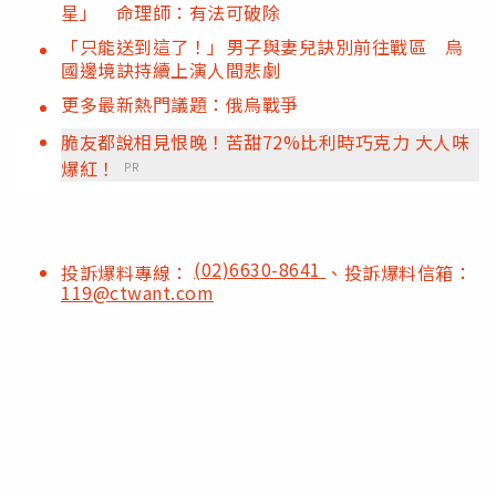
星」 命理師：有法可破除
「只能送到這了！」男子與妻兒訣別前往戰區 烏
國邊境訣持續上演人間悲劇
更多最新熱門議題：俄烏戰爭
脆友都說相見恨晚！苦甜72%比利時巧克力 大人味
爆紅！
PR
(02)6630-8641
投訴爆料專線：
、投訴爆料信箱：
119@ctwant.com