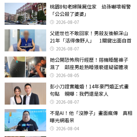
桃園8旬老婦陳屍住家 幼孫嚇壞報警
「公公殺了婆婆」
2026-08-07
父逝世也不敢回家！男殺友後躲深山
21年「活得像野人」 1關鍵出面自首
2026-08-07
她公開恐怖飛行經歷！搭機睡醒褲子
濕了 鄰座男趁熟睡猥褻還疑留體液
2026-08-05
彭小刀證實離婚！14年豪門婚正式畫
句點 親曝：我們還是家人
2026-08-07
不是AI！他「沒脖子」畫面瘋傳 真相
曝光網看呆
2026-08-04