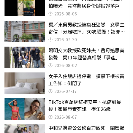
怕曝光 竟盜鄰居身份辦假證落戶
2026-08-06
獨／東吳男教授被瘋狂迷戀 女學生
寄信「分屍吃掉」30次騷擾！認罪免
關
2026-07-30
陽明交大教授砍死妹夫！岳母追思首
發聲 揭11年經營真相駁「爭產」
2026-08-02
女子入住飯店遇停電 摸黑下樓被員
工告知：倒閉了
2026-07-17
TikTok百萬網紅拒安寧、抗癌到最
後！家屬證實死訊 得年26歲
2026-08-07
中和兒媳遭公公砍百刀致死 閨密揭