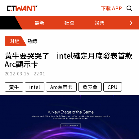
跳至主要內容區塊
下載 APP
最新
社會
娛樂
財經
財經
熱線
黃牛要哭哭了 intel確定月底發表首款
Arc顯示卡
2022-03-15 22:01
黃牛
intel
Arc顯示卡
發表會
CPU