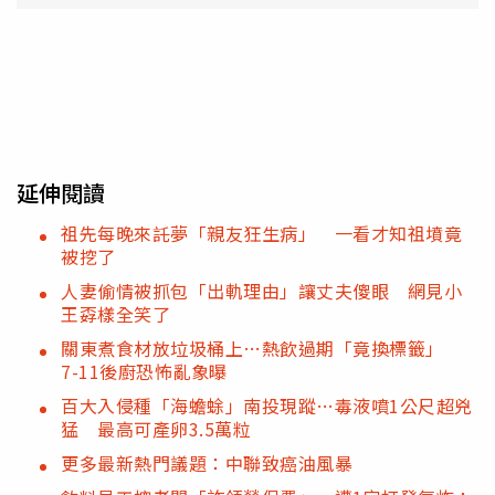
延伸閱讀
祖先每晚來託夢「親友狂生病」 一看才知祖墳竟
被挖了
人妻偷情被抓包「出軌理由」讓丈夫傻眼 網見小
王孬樣全笑了
關東煮食材放垃圾桶上…熱飲過期「竟換標籤」
7-11後廚恐怖亂象曝
百大入侵種「海蟾蜍」南投現蹤…毒液噴1公尺超兇
猛 最高可產卵3.5萬粒
更多最新熱門議題：中聯致癌油風暴