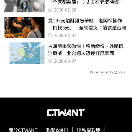
「全家都惡魔」：丈夫在老婆時懷孕
摔東西
2026-07-28
買195元鹹酥雞忘帶錢！老闆神操作
「倒找5元」 全網看哭：這就是台灣
2026-08-07
白海豚來勢洶洶！移動變慢、外圍環
流發威 北台週末恐迎狂風暴雨
2026-08-07
Recommended by
關於CTWANT
聯繫&爆料
隱私權政策