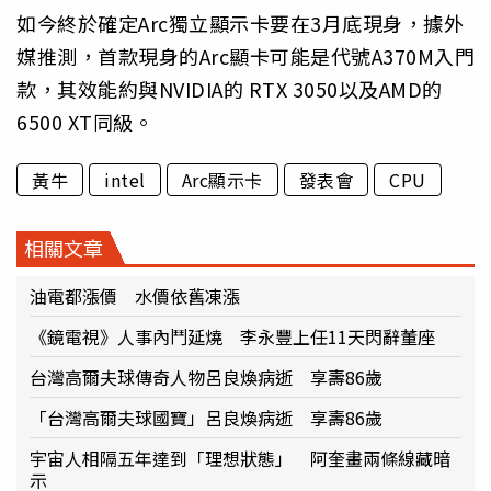
如今終於確定Arc獨立顯示卡要在3月底現身，據外
媒推測，首款現身的Arc顯卡可能是代號A370M入門
款，其效能約與NVIDIA的 RTX 3050以及AMD的
6500 XT同級。
黃牛
intel
Arc顯示卡
發表會
CPU
相關文章
油電都漲價 水價依舊凍漲
《鏡電視》人事內鬥延燒 李永豐上任11天閃辭董座
台灣高爾夫球傳奇人物呂良煥病逝 享壽86歲
「台灣高爾夫球國寶」呂良煥病逝 享壽86歲
宇宙人相隔五年達到「理想狀態」 阿奎畫兩條線藏暗
示