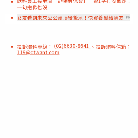
飲料員工控老闆「詐領勞保費」 遭1字打發氣炸：
一句抱歉也沒
女友看到未來公公頭頂後驚呆！快買養髮給男友
PR
(02)6630-8641
投訴爆料專線：
、投訴爆料信箱：
119@ctwant.com