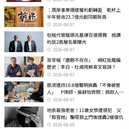
：兩岸事業穩健獲利虧轉盈 乾杯上
半年營收23.7億元創同期新高
2026-08-07
包租代管龍頭兆基爆百億債務 檢調
約談2高層名單曝光
2026-08-07
苦苓喊「唐朝不存在」 網紅批瞎編
歷史：李白、杜甫用鮮卑文寫詩？
2026-08-07
慈濟遭詐10.6億聲明挨轟「不像被害
人」 P律師、吳靜怡齊問：捐款人有
權知道真相
2026-08-07
地表最強老爸！11歲女慘遭侵犯 父
「假冒她」騙噁狼上門後連轟2槍復仇
2026-08-05