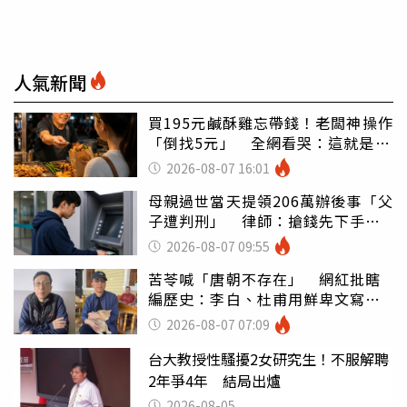
人氣新聞
買195元鹹酥雞忘帶錢！老闆神操作
「倒找5元」 全網看哭：這就是台
灣
2026-08-07 16:01
母親過世當天提領206萬辦後事「父
子遭判刑」 律師：搶錢先下手是
罪
2026-08-07 09:55
苦苓喊「唐朝不存在」 網紅批瞎
編歷史：李白、杜甫用鮮卑文寫
詩？
2026-08-07 07:09
台大教授性騷擾2女研究生！不服解聘
2年爭4年 結局出爐
2026-08-05