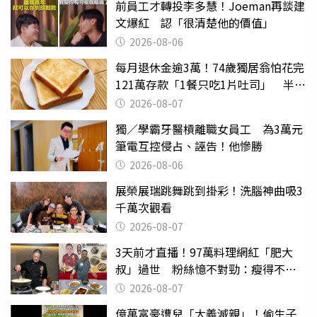
前員工才轉投李多慧！Joeman再談建
文爆紅 認「很清楚他的價值」
2026-08-06
每月退休金逾3萬！74歲獨居翁怕花完
121萬存款「1餐只吃1片吐司」 半年
後暴瘦嚇壞女兒
2026-08-07
獨／學霸牙醫槓離職女員工 為3萬元
筆電互控侵占、誣告！他慘勝
2026-08-06
展榮展瑞跳舞跳到掛彩！洗腦神曲吸3
千萬次觀看
2026-08-07
3天前才直播！97萬料理網紅「肥大
叔」過世 粉絲憶不對勁：瘦得不合
理
2026-08-07
億萬富豪遭兒「大義滅親」！偷生子