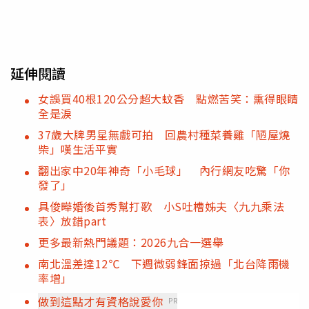
延伸閱讀
女誤買40根120公分超大蚊香 點燃苦笑：熏得眼睛
全是淚
37歲大牌男星無戲可拍 回農村種菜養雞「陋屋燒
柴」嘆生活平實
翻出家中20年神奇「小毛球」 內行網友吃驚「你
發了」
具俊曄婚後首秀幫打歌 小S吐槽姊夫〈九九乘法
表〉放錯part
更多最新熱門議題：2026九合一選舉
南北溫差達12℃ 下週微弱鋒面掠過「北台降雨機
率增」
做到這點才有資格說愛你
PR