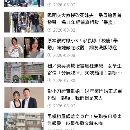
2026-08-07
陽明交大教授砍死妹夫！岳母追思首
發聲 揭11年經營真相駁「爭產」
2026-08-02
原本很討厭小S！家長曝「校慶1舉
動」讓她徹底改觀 網友洗版認證
2026-08-08
獨／東吳男教授被瘋狂迷戀 女學生
寄信「分屍吃掉」30次騷擾！認罪免
關
2026-07-30
彭小刀證實離婚！14年豪門婚正式畫
句點 親曝：我們還是家人
2026-08-07
男模租屋處離奇身亡！失聯多日房東
急報警 IG最後發文藏玄機