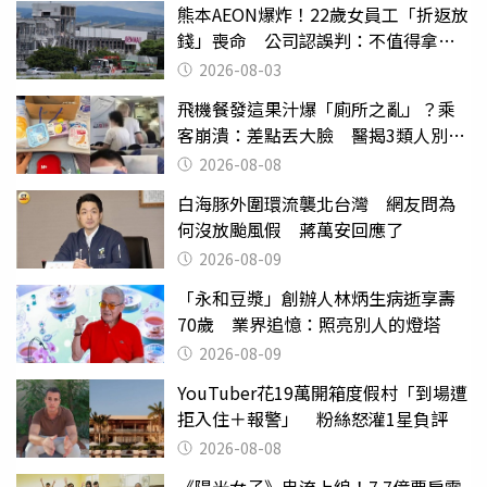
熊本AEON爆炸！22歲女員工「折返放
錢」喪命 公司認誤判：不值得拿命
換
2026-08-03
飛機餐發這果汁爆「廁所之亂」？乘
客崩潰：差點丟大臉 醫揭3類人別亂
喝
2026-08-08
白海豚外圍環流襲北台灣 網友問為
何沒放颱風假 蔣萬安回應了
2026-08-09
「永和豆漿」創辦人林炳生病逝享壽
70歲 業界追憶：照亮別人的燈塔
2026-08-09
YouTuber花19萬開箱度假村「到場遭
拒入住＋報警」 粉絲怒灌1星負評
2026-08-08