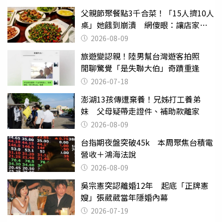
父親節聚餐點3千合菜！「15人擠10人
桌」她餓到崩潰 網傻眼：讓店家看
笑話
2026-08-09
旅遊變認親！陸男幫台灣遊客拍照
閒聊驚覺「是失聯大伯」奇蹟重逢
2026-07-18
澎湖13孩傳遭棄養！兄姊打工養弟
妹 父母疑帶走證件、補助款離家
2026-08-09
台指期夜盤突破45k 本周聚焦台積電
營收＋鴻海法說
2026-08-09
吳宗憲突認離婚12年 起底「正牌憲
嫂」張葳葳當年隱婚內幕
2026-07-19