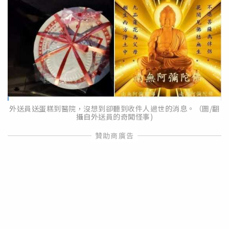
外送員送蛋糕到醫院，沒想到卻聽到收件人過世的消息。（圖/翻
攝自外送員的奇聞怪事)