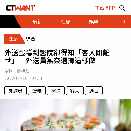
跳至主要內容區塊
下載 APP
最新
社會
娛樂
財經
生活
綜合
外送蛋糕到醫院卻得知「客人剛離
世」 外送員無奈選擇這樣做
編輯：
廖梓翔
2022-04-16 07:51
外送員
蛋糕
醫院
客人
過世