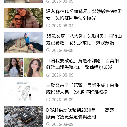
2026-08-09
深入森林10分鐘藏屍！父涉殺害9歲愛
女 恐怖藏屍手法全曝光
2026-08-04
55歲女攀「八大秀」失聯4天！同行山
友已獲救 女兒急求助：剩我媽媽還
沒找到
2026-08-08
「陪我去散心」竟是不歸路！百萬網
紅雅典娜失蹤3年 驚傳遭綁架滅口
2026-08-09
三颱又來了「琵鷺」最新生成！白海
豚影響未完 2地達停班課標準
2026-08-09
DRAM供需吃緊到2030年！ 高盛：
廠商將獲更強定價與獲利
2026-08-09