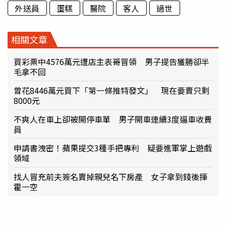
外送員
蛋糕
醫院
客人
過世
相關文章
買彩票中4576萬元遭店主表哥冒領 男子提告獲勝卻半
毛拿不回
曾花8446萬元買下「第一條推特發文」 現在要賣只剩
8000元
不爽人在車上卻被開停車單 男子開車連續3度逼車收費
員
申請書洩密！蘋果提交3種手把專利 疑要進軍掌上遊戲
領域
找人冒充前夫簽名賣掉親兒名下房產 女子拿到錢後揮
霍一空