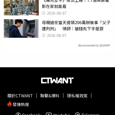
《陽光女子》串流上線！7.7億票房電
影在家就能看
2026-08-07
母親過世當天提領206萬辦後事「父子
遭判刑」 律師：搶錢先下手是罪
2026-08-07
Recommended by
關於CTWANT
聯繫&爆料
隱私權政策
發燒熱搜
Facebook
Youtube
Telegram