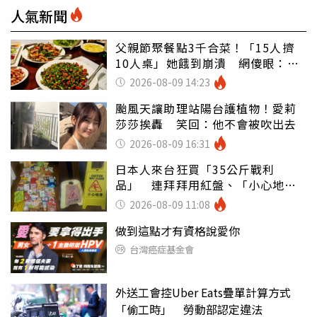
人氣新聞
父親節聚餐點3千合菜！「15人擠
10人桌」她餓到崩潰 網傻眼：讓
店家看笑話
2026-08-09 14:23
颱風天讓助理站陽台護植物！愛莉
莎莎挨轟 笑回：他不會被吹出去
2026-08-09 16:31
日本人來台狂買「35公斤戰利
品」 連拜拜用紅盤、「小心地
滑」告示牌也帶回家
2026-08-09 11:08
做到這點才有資格說愛你
台灣癌症基金會
外送工會控Uber Eats疊單計算方式
「偷工時」 勞動部認定違法