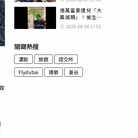
用鮮卑文寫詩？
億萬富豪遭兒「大
義滅親」！偷生子
怕曝光 竟盜鄰居
2026-08-06 17:53
身份辦假證落戶
關鍵熱搜
濃妝
旅遊
證交所
Flydubai
猥褻
曼谷
市
致
成
重
傾