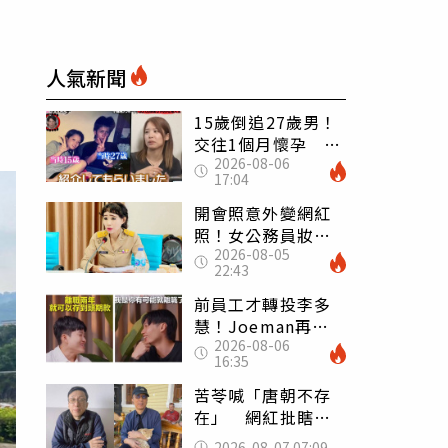
人氣新聞
15歲倒追27歲男！
交往1個月懷孕 36
2026-08-06
歲當阿嬤故事曝光
17:04
開會照意外變網紅
照！女公務員妝容
2026-08-05
掀2千則留言 本人
22:43
怒嗆：化妝有錯嗎
前員工才轉投李多
慧！Joeman再談
2026-08-06
建文爆紅 認「很
16:35
清楚他的價值」
苦苓喊「唐朝不存
在」 網紅批瞎編
歷史：李白、杜甫
2026-08-07 07:09