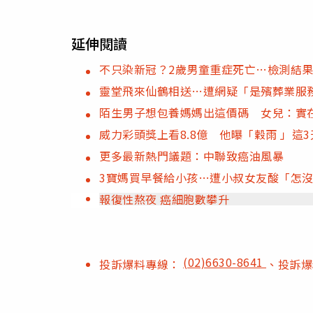
延伸閱讀
不只染新冠？2歲男童重症死亡…檢測結
靈堂飛來仙鶴相送…遭網疑「是殯葬業服
陌生男子想包養媽媽出這價碼 女兒：實
威力彩頭獎上看8.8億 他曝「穀雨 」這
更多最新熱門議題：中聯致癌油風暴
3寶媽買早餐給小孩…遭小叔女友酸「怎
報復性熬夜 癌細胞數攀升
(02)6630-8641
投訴爆料專線：
、投訴