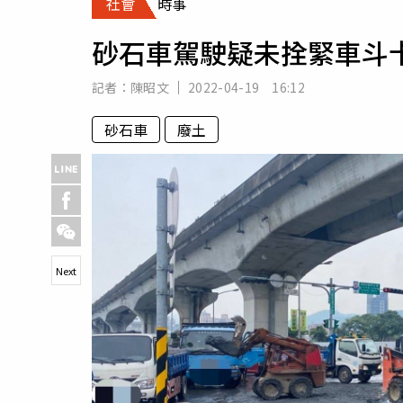
社會
時事
人物
汽車
砂石車駕駛疑未拴緊車斗
專欄
房產新勢力
記者：
陳昭文
2022-04-19 16:12
砂石車
廢土
Next