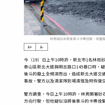
林男疑似未將後車斗卡榫拴緊，倒置
A+
A-
今（19）日上午10時許，新北市1名林姓
泰山區新北大道與明志路口145巷口時，
後斗的廢土全傾瀉而出，造成新北大道交
事故，警方以及清潔隊到場清理及時恢復交
警方調查，今日上午10時許，林男開著砂
方向行駛，但他疑似沒將後車斗的卡榫拴