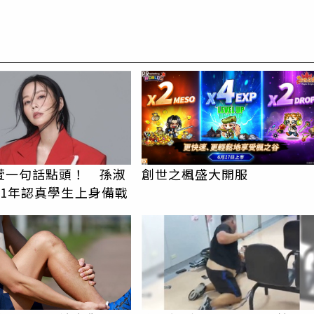
PR
萱一句話點頭！ 孫淑
創世之楓盛大開服
31年認真學生上身備戰