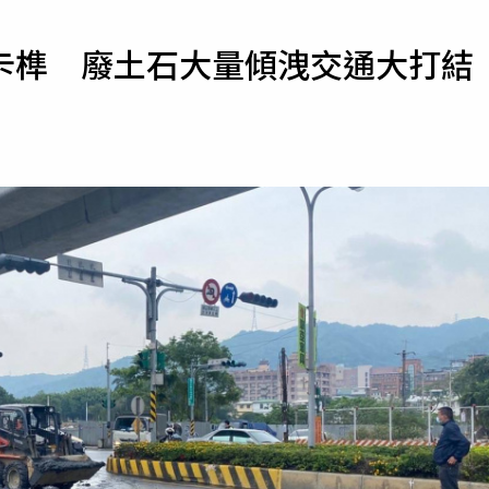
寵物
卡榫 廢土石大量傾洩交通大打結
運勢
運動
梅酒