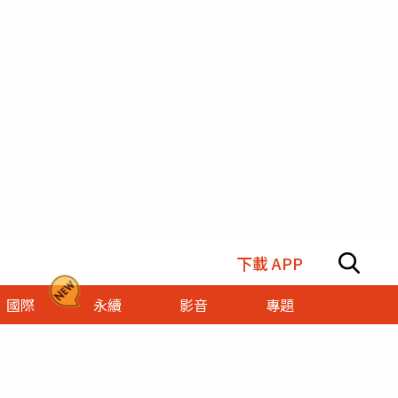
下載 APP
國際
永續
影音
專題