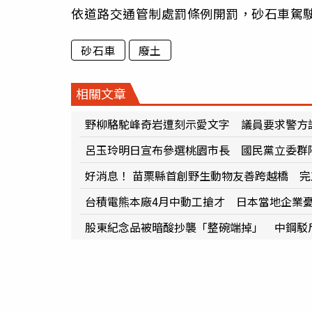
依道路交通管制處罰條例開罰，砂石車駕駛恐
砂石車
廢土
相關文章
野柳駱駝峰奇岩遭刻示愛文字 議員要求警方
呂玉玲明日宣布參選桃園市長 國民黨立委群
好消息！ 苗栗縣首創野生動物友善跨越橋 完
台積電熊本廠4月中動工搶才 日本當地企業
股東紀念品被暗酸抄襲「整碗端掉」 中鋼駁