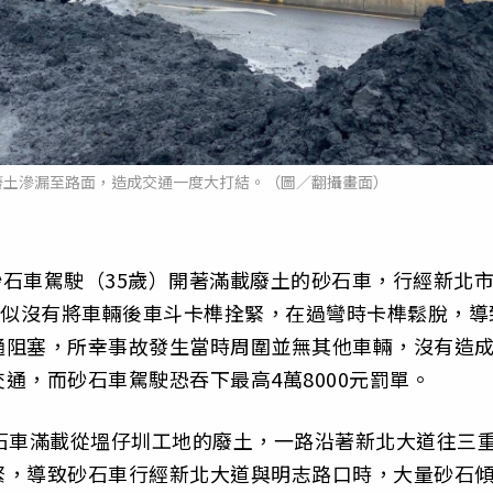
廢土滲漏至路面，造成交通一度大打結。（圖／翻攝畫面）
砂石車駕駛（35歲）開著滿載廢土的砂石車，行經新北
疑似沒有將車輛後車斗卡榫拴緊，在過彎時卡榫鬆脫，導
通阻塞，所幸事故發生當時周圍並無其他車輛，沒有造
通，而砂石車駕駛恐吞下最高4萬8000元罰單。
石車滿載從塭仔圳工地的廢土，一路沿著新北大道往三
緊，導致砂石車行經新北大道與明志路口時，大量砂石