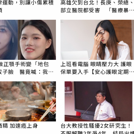
律運動，別讓小傷累積
高雄欠到台北！長庚、榮總
煩
部立醫院都受害 「醫療暴
男」離譜紀錄曝光
PR
女做正顎手術變「地包
上班看電腦 眼睛壓力大 護眼
拔子臉 醫竟喊：我喜
保單要入手【安心護眼定期
較洋氣
睛險】
酒精 加速癌上身
台大教授性騷擾2女研究生！
不服解聘2年爭4年 結局出