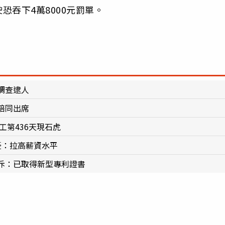
吞下4萬8000元罰單。
調查逮人
陪同出席
工第436天現石虎
憂：拉高薪資水平
斥：已取得新型專利證書