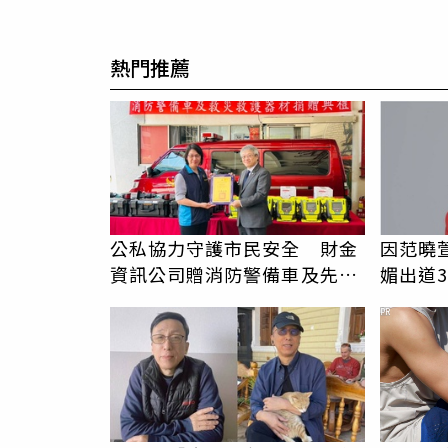
熱門推薦
公私協力守護市民安全 財金
因范曉
資訊公司贈消防警備車及先進
媚出道
救災裝備
PR