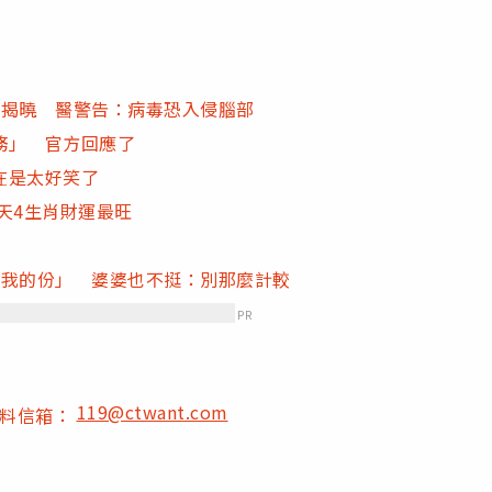
果揭曉 醫警告：病毒恐入侵腦部
務」 官方回應了
在是太好笑了
3天4生肖財運最旺
沒我的份」 婆婆也不挺：別那麼計較
PR
119@ctwant.com
爆料信箱：