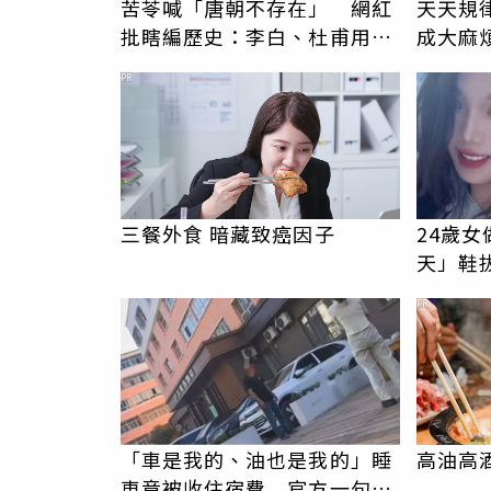
苦苓喊「唐朝不存在」 網紅
天天規
批瞎編歷史：李白、杜甫用鮮
成大麻
卑文寫詩？
PR
三餐外食 暗藏致癌因子
24歲
天」鞋
歡，比
PR
「車是我的、油也是我的」睡
高油高
車竟被收住宿費 官方一句話