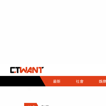
社會首頁
娛樂首頁
財經首頁
政
:::
最新
社會
娛
時事
即時
熱線
:::
直擊
大條
人物
調查
專題
３Ｃ