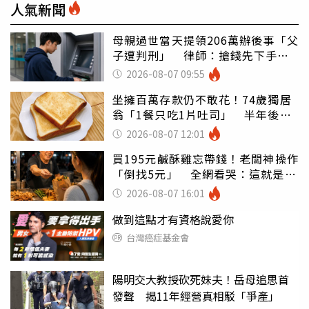
人氣新聞
母親過世當天提領206萬辦後事「父
子遭判刑」 律師：搶錢先下手是
罪
2026-08-07 09:55
坐擁百萬存款仍不敢花！74歲獨居
翁「1餐只吃1片吐司」 半年後暴
瘦嚇壞女兒
2026-08-07 12:01
買195元鹹酥雞忘帶錢！老闆神操作
「倒找5元」 全網看哭：這就是台
灣
2026-08-07 16:01
做到這點才有資格說愛你
台灣癌症基金會
陽明交大教授砍死妹夫！岳母追思首
發聲 揭11年經營真相駁「爭產」