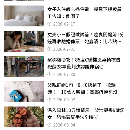
女子入住飯店遇停電 摸黑下樓被員
工告知：倒閉了
2026-07-17
丈夫小三假證做試管！癌妻開庭前1分
鐘再收離婚傳票 她崩潰：比八點檔
還扯
2026-07-31
檳榔攤助攻！85度C騎樓擺桌椅被告
檢翻28年舊判決認證非竊佔
2026-07-30
父親群組1句「8／8快到了」掀熱
議！ 10萬人笑翻：高鐵疏運也沒列
父親節
2026-08-02
深入森林10分鐘藏屍！父涉殺害9歲愛
女 恐怖藏屍手法全曝光
2026-08-04