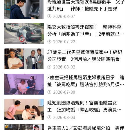
母親過世當天提領206萬辦後事「父子
遭判刑」 律師：搶錢先下手是罪
2026-08-07
陽交大教授殺害連襟案！ 精神科醫
分析「絕非為了爭產」：2年前就已言
行詭異
2026-07-22
37歲星二代男星驚傳陳屍家中！經紀
公司證實 2個月前才與父開演唱會
2026-08-02
3歲童玩搖搖馬遭陌生婦狠甩巴掌 瞎
扯「被罵吃屎」遭法官打臉判5月須入
監
2026-07-30
陸短劇圈爆潛規則！富婆砸錢當女
主 狂加吻戲「伸舌咬唇」男演員崩
潰
2026-08-03
香車美人1／彭彭海邊秘境外拍 男伴