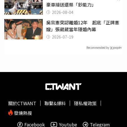
豪車接送還祭「鈔能力」
2026-08-04
吳宗憲突認離婚12年 起底「正牌憲
嫂」張葳葳當年隱婚內幕
2026-07-19
Recommended by
關於CTWANT
聯繫&爆料
隱私權政策
發燒熱搜
Facebook
Youtube
Telegram