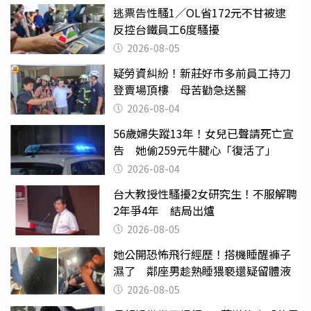
逃票告性騷1／OL省172元不甘被逮
反控台鐵員工6度騷擾
2026-08-05
疑勞資糾紛！新莊好市多前員工持刀
登賣場頂樓 母苦勸急送醫
2026-08-04
56歲婦失蹤13年！女兒已聲請死亡宣
告 她偷259元牛腱心「復活了」
2026-08-04
台大教授性騷擾2女研究生！不服解聘
2年爭4年 結局出爐
2026-08-05
她公開恐怖飛行經歷！搭機睡醒褲子
濕了 鄰座男趁熟睡猥褻還疑留體液
2026-08-05