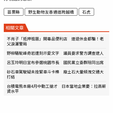
苗栗縣
野生動物友善通道跨越橋
石虎
相關文章
不肖子「抵押祖厝」開毒品便利店 連退休金都騙！老
父淚灑警局
野柳駱駝峰奇岩遭刻示愛文字 議員要求警方調查逮人
呂玉玲明日宣布參選桃園市長 國民黨立委群陪同出席
砂石車駕駛疑未拴緊車斗卡榫 廢土石大量傾洩交通大
打結
台積電熊本廠4月中動工搶才 日本當地企業憂：拉高薪
資水平