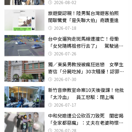
2026-08-02
旅遊變認親！陸男幫台灣遊客拍照
閒聊驚覺「是失聯大伯」奇蹟重逢
2026-07-18
台中女遛狗走斑馬線遭撞亡！母慟
「女兒隨媽祖修行去了」 駕駛過失
致死判9月
2026-07-26
獨／東吳男教授被瘋狂迷戀 女學生
寄信「分屍吃掉」30次騷擾！認罪免
關
2026-07-30
新竹音樂教室命案10天後復課！他批
「太冷血」 員工怒駁：閉上嘴
2026-07-17
中和兒媳遭公公砍百刀致死 閨密揭
「全家都惡魔」：丈夫在老婆時懷孕
摔東西
2026-07-28