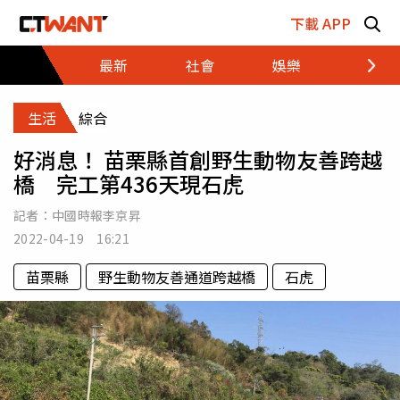
跳至主要內容區塊
下載 APP
最新
社會
娛樂
財經
生活
綜合
好消息！ 苗栗縣首創野生動物友善跨越
橋 完工第436天現石虎
記者：
中國時報李京昇
2022-04-19 16:21
苗栗縣
野生動物友善通道跨越橋
石虎