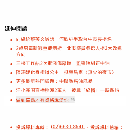
延伸閱讀
向總統蔡英文喊話 何欣純爭取台中市長提名
2歲男童新冠重症病逝 北市議員參選人提3大改進
方向
三接工作船2次擱淺傷藻礁 監察院糾正中油
陳珊妮化身極道公主 挺蔡昌憲〈無火的夜市〉
更多最新熱門議題：中聯致癌油風暴
汪小菲開直播秒湧2萬人 被戴「綠帽」一臉尷尬
做到這點才有資格說愛你
PR
(02)6630-8641
投訴爆料專線：
、投訴爆料信箱：