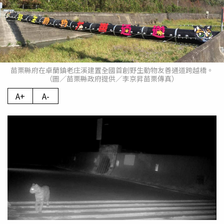
苗栗縣府在卓蘭鎮老庄溪建置全國首創野生動物友善通道跨越橋。
（圖／苗栗縣政府提供／李京昇苗栗傳真）
A+
A-