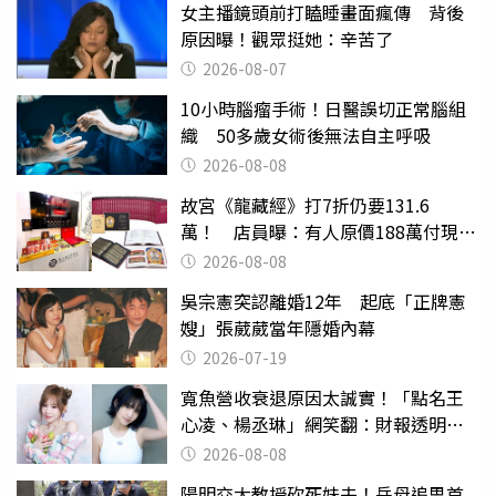
女主播鏡頭前打瞌睡畫面瘋傳 背後
原因曝！觀眾挺她：辛苦了
2026-08-07
10小時腦瘤手術！日醫誤切正常腦組
織 50多歲女術後無法自主呼吸
2026-08-08
故宮《龍藏經》打7折仍要131.6
萬！ 店員曝：有人原價188萬付現購
買
2026-08-08
吳宗憲突認離婚12年 起底「正牌憲
嫂」張葳葳當年隱婚內幕
2026-07-19
寬魚營收衰退原因太誠實！「點名王
心凌、楊丞琳」網笑翻：財報透明度
滿分
2026-08-08
陽明交大教授砍死妹夫！岳母追思首