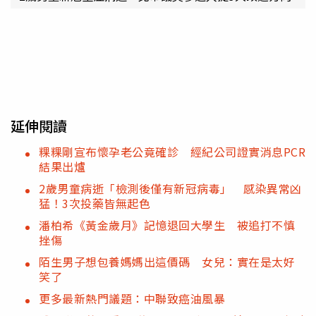
延伸閱讀
粿粿剛宣布懷孕老公竟確診 經紀公司證實消息PCR
結果出爐
2歲男童病逝「檢測後僅有新冠病毒」 感染異常凶
猛！3次投藥皆無起色
潘柏希《黃金歲月》記憶退回大學生 被追打不慎
挫傷
陌生男子想包養媽媽出這價碼 女兒：實在是太好
笑了
更多最新熱門議題：中聯致癌油風暴