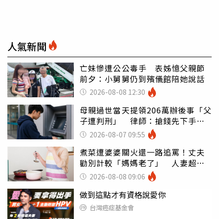
人氣新聞
亡妹慘遭公公毒手 表姊憶父親節
前夕：小舅舅仍到殯儀館陪她說話
2026-08-08 12:30
母親過世當天提領206萬辦後事「父
子遭判刑」 律師：搶錢先下手是
罪
2026-08-07 09:55
煮菜遭婆婆關火還一路追罵！丈夫
勸別計較「媽媽老了」 人妻超崩
潰：我像台傭
2026-08-08 09:06
做到這點才有資格說愛你
台灣癌症基金會