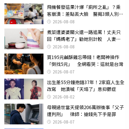
飛機餐發這果汁爆「廁所之亂」？乘
客崩潰：差點丟大臉 醫揭3類人別亂
喝
2026-08-08
煮菜遭婆婆關火還一路追罵！丈夫只
回「媽媽老了」勸她別計較 人妻超
崩潰：我像台傭
2026-08-08
買195元鹹酥雞忘帶錢！老闆神操作
「倒找5元」 全網看哭：這就是台灣
2026-08-07
出生差55分鐘抱錯37年！2家庭人生全
改寫 她潰喊「天塌了」患抑鬱症
2026-08-02
母親過世當天提領206萬辦後事「父子
遭判刑」 律師：搶錢先下手是罪
2026-08-07