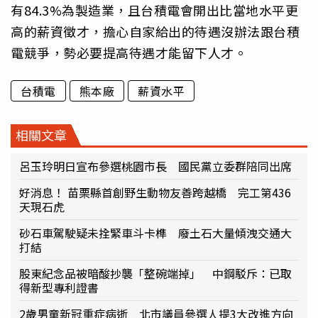
有84.3%為製造業，且台積電會開出比當地水平更
高的薪資徵才，擔心自家給出的待遇沒辦法跟台積
電競爭，勢必要提高待遇才能留下人才。
台積電
熊本廠
薪資水平
相關文章
呂玉玲明日宣布參選桃園市長 國民黨立委群陪同出席
好消息！ 苗栗縣首創野生動物友善跨越橋 完工第436
天現石虎
砂石車駕駛疑未拴緊車斗卡榫 廢土石大量傾洩交通大
打結
股東紀念品被暗酸抄襲「整碗端掉」 中鋼駁斥：已取
得新型專利證書
2歲男童新冠重症病逝 北市議員參選人提3大改進方向