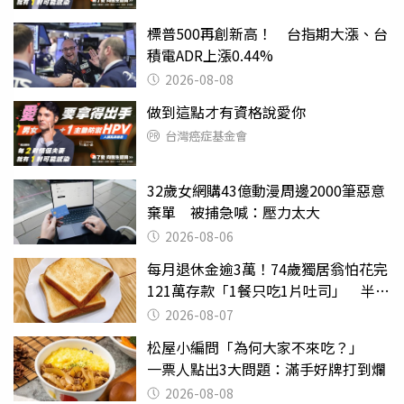
標普500再創新高！ 台指期大漲、台
積電ADR上漲0.44%
2026-08-08
做到這點才有資格說愛你
台灣癌症基金會
32歲女網購43億動漫周邊2000筆惡意
棄單 被捕急喊：壓力太大
2026-08-06
每月退休金逾3萬！74歲獨居翁怕花完
121萬存款「1餐只吃1片吐司」 半年
後暴瘦嚇壞女兒
2026-08-07
松屋小編問「為何大家不來吃？」
一票人點出3大問題：滿手好牌打到爛
2026-08-08