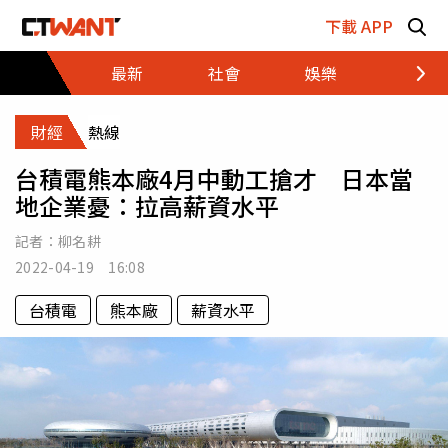
跳至主要內容區塊
下載 APP
最新
社會
娛樂
財經
財經
熱線
台積電熊本廠4月中動工搶才 日本當
地企業憂：拉高薪資水平
記者：
柳名耕
2022-04-19 16:08
台積電
熊本廠
薪資水平