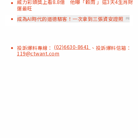
威力彩頭獎上看8.8億 他曝「穀雨 」這3天4生肖財
運最旺
成為AI時代的道德駭客！一次拿到三張資安證照
PR
(02)6630-8641
投訴爆料專線：
、投訴爆料信箱：
119@ctwant.com