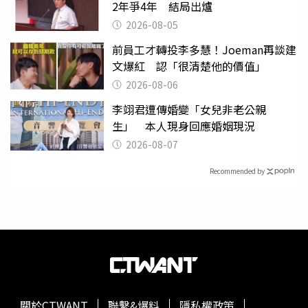
2年爭4年 結局出爐
2026-08-05
前員工才轉投李多慧！Joeman再談建
文爆紅 認「很清楚他的價值」
2026-08-06
李翊君遭傳婚變「女兒非老公親
生」 本人現身回應婚姻現況
2026-08-07
Recommended by
關於CTWANT
聯繫&爆料
隱私權政策