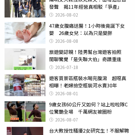
發聲 揭11年經營真相駁「爭產」
2026-08-02
47歲女腹痛送醫！1小時後竟誕下女
嬰 26歲女兒：以為只是變胖
2026-08-08
旅遊變認親！陸男幫台灣遊客拍照
閒聊驚覺「是失聯大伯」奇蹟重逢
2026-07-18
遊客買景區瓶裝水喝完腹瀉 超噁真
相曝！老婦撿空瓶裝河水賣30年
2026-08-01
9歲女孩60公斤又如何？站上啦啦隊C
位驚艷全場 千萬網友被圈粉
2026-08-07
台大教授性騷擾2女研究生！不服解聘