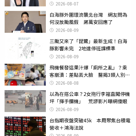
2026-08-07
白海豚外圍環流襲北台灣 網友問為
何沒放颱風假 蔣萬安回應了
2026-08-09
三颱又來了「琵鷺」最新生成！白海
豚影響未完 2地達停班課標準
2026-08-09
飛機餐發這果汁爆「廁所之亂」？乘
客崩潰：差點丟大臉 醫揭3類人別亂
喝
2026-08-08
以為在搭公車？2女拖行李箱直闖停機
坪「揮手攔機」 荒謬影片曝網傻眼
2026-08-09
台指期夜盤突破45k 本周聚焦台積電
營收＋鴻海法說
2026-08-09