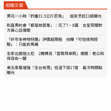
相關文章
男花一小時「釣獲31.5公斤巨魚」 返家烹飪口感曝光
和直男約會「都是她買單」：花了7、8萬 女星突聞對
方真心話傻眼
「好市多神物特價」評價超兩極 他曝「可怕使用經
驗」：只能拆馬桶
全家出遊迪士尼 2寶媽見「雲霄飛車照」傻眼：老公和
保母有一腿
東北季風增強「全台有雨」低溫下探17度 最冷時間點
曝光