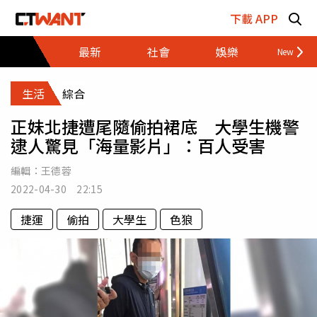
跳至主要內容區塊
下載 APP
最新
社會
娛樂
財經
生活
綜合
正妹北捷遭尾隨偷拍裙底 大學生機警
逮人驚見「海量影片」：百人受害
編輯：
王德蓉
2022-04-30 22:15
捷運
偷拍
大學生
色狼