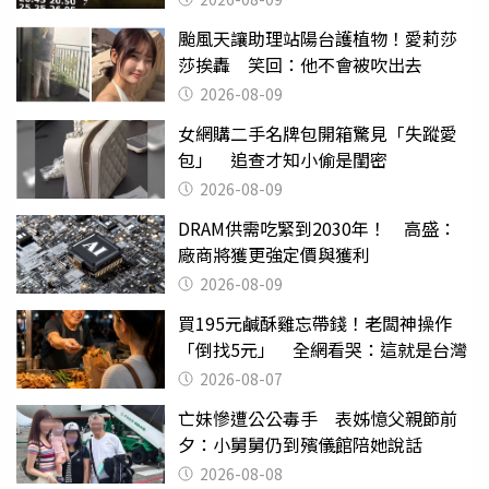
颱風天讓助理站陽台護植物！愛莉莎
莎挨轟 笑回：他不會被吹出去
2026-08-09
女網購二手名牌包開箱驚見「失蹤愛
包」 追查才知小偷是閨密
2026-08-09
DRAM供需吃緊到2030年！ 高盛：
廠商將獲更強定價與獲利
2026-08-09
買195元鹹酥雞忘帶錢！老闆神操作
「倒找5元」 全網看哭：這就是台灣
2026-08-07
亡妹慘遭公公毒手 表姊憶父親節前
夕：小舅舅仍到殯儀館陪她說話
2026-08-08