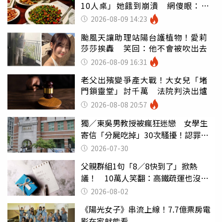
10人桌」她餓到崩潰 網傻眼：讓
店家看笑話
2026-08-09 14:23
颱風天讓助理站陽台護植物！愛莉
莎莎挨轟 笑回：他不會被吹出去
2026-08-09 16:31
老父出殯變爭產大戰！大女兒「堵
門鎖靈堂」討千萬 法院判決出爐
2026-08-08 20:57
獨／東吳男教授被瘋狂迷戀 女學生
寄信「分屍吃掉」30次騷擾！認罪免
關
2026-07-30
父親群組1句「8／8快到了」掀熱
議！ 10萬人笑翻：高鐵疏運也沒列
父親節
2026-08-02
《陽光女子》串流上線！7.7億票房電
影在家就能看