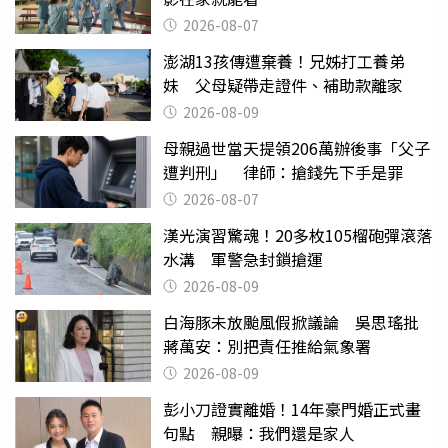
2026-08-07
澎湖13孩傳遭棄養！兄姊打工養弟
妹 父母疑帶走證件、補助款離家
2026-08-09
母親過世當天提領206萬辦後事「父子
遭判刑」 律師：搶錢先下手是罪
2026-08-07
漢光演習驚魂！20多枚105榴砲彈滾落
水溝 軍警急封鎖搶運
2026-08-09
白海豚未放颱風假掀議論 吳思瑤批
蔣萬安：別把責任推給氣象署
2026-08-09
彭小刀證實離婚！14年豪門婚正式畫
句點 親曝：我們還是家人