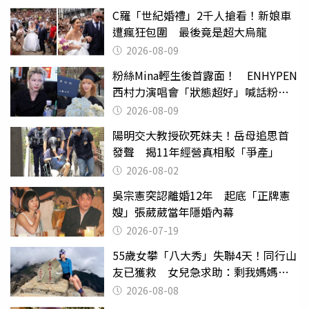
C羅「世紀婚禮」2千人搶看！新娘車
遭瘋狂包圍 最後竟是超大烏龍
2026-08-09
粉絲Mina輕生後首露面！ ENHYPEN
西村力演唱會「狀態超好」喊話粉
絲：我們心意相通
2026-08-09
陽明交大教授砍死妹夫！岳母追思首
發聲 揭11年經營真相駁「爭產」
2026-08-02
吳宗憲突認離婚12年 起底「正牌憲
嫂」張葳葳當年隱婚內幕
2026-07-19
55歲女攀「八大秀」失聯4天！同行山
友已獲救 女兒急求助：剩我媽媽還
沒找到
2026-08-08