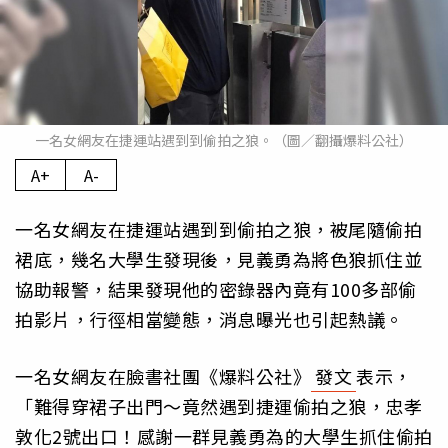
一名女網友在捷運站遇到到偷拍之狼。（圖／翻攝爆料公社）
A+
A-
一名女網友在捷運站遇到到偷拍之狼，被尾隨偷拍
裙底，幾名大學生發現後，見義勇為將色狼抓住並
協助報警，結果發現他的密錄器內竟有100多部偷
拍影片，行徑相當變態，消息曝光也引起熱議。
一名女網友在臉書社團《爆料公社》
發文
表示，
「難得穿裙子出門～竟然遇到捷運偷拍之狼，忠孝
敦化2號出口！感謝一群見義勇為的大學生抓住偷拍