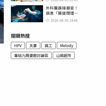
怒嗆：化妝有錯嗎
外科醫誤接器官！
病患「腸道閉環」
無法排便險死 同
2026-08-05 14:46
行看傻：糟糕至極
關鍵熱搜
HPV
夫妻
員工
Melody
毒姑九賤婆媳討論區
山姆超市
薪
好
本