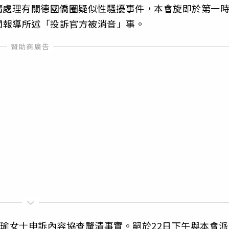
訴請處理有關德國僑圈疑似性騷擾事件，本會旋即於第一
聞報導所述「投訴官方被消音」事。
品瑜女士申訴內容協查釐清事實。嗣於22日下午與本會派