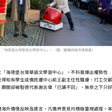
立「海德堡台灣華語文學習中心」。（圖／翻攝自謝志偉臉書）
立「海德堡台灣華語文學習中心」，不料竟爆出權勢性
己得知有學生或僑民遭中心前王副主任性騷擾、打工欠
，期間卻被駐德代表謝志偉「已讀不回」，無奈之下只
視海外僑情反映及建言，凡僑界意見均積極重視處理。