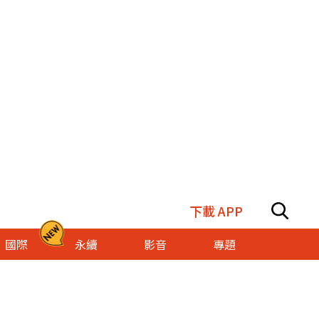
下載 APP
國際
永續
影音
專題