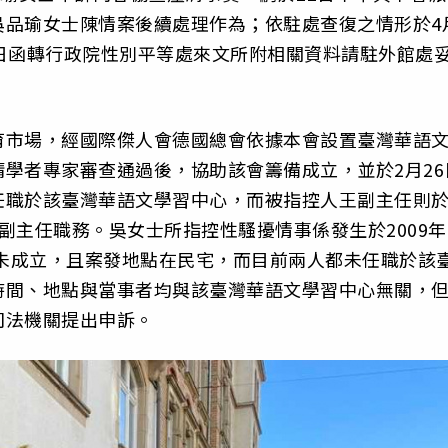
吳品瑜女士陳情案後續處理作為；依駐處查復之情形於4
日函轉行政院性別平等處來文所附相關資料請駐外館處
育市場，經國際傑人會德國總會依據本會設置臺灣華語
學者專家審查通過後，協助該會籌備成立，並於2月26
任職於該臺灣華語文學習中心，而被指控人王副主任則
副主任職務。吳女士所指控性騷擾情事係發生於2009年
尚未成立，且案發地點在民宅，而目前兩人都未任職於該
時間、地點與當事者均與該臺灣華語文學習中心無關，
司法機關提出申訴。