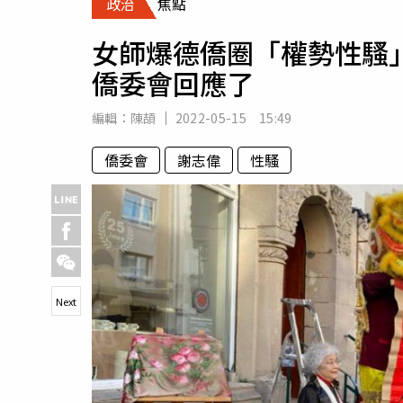
政治
焦點
人物
汽車
女師爆德僑圈「權勢性騷
專欄
僑委會回應了
房產新勢力
編輯：
陳頡
2022-05-15 15:49
僑委會
謝志偉
性騷
Next