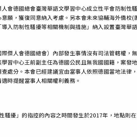
傑人會德國總會臺灣華語文學習中心成立性平會防制性
意願，獲復同意納入考慮。另本會未來協輔海外僑校(團
「導入防制性騷擾等相關機制與措施」納入設置臺灣華
國際傑人會德國總會）內部發生事情沒有司法管轄權，
該學習中心王前副主任為德國公民且無我國國籍，案發
調查處分。本會已經建議宜由當事人依照德國當地法律
情適時提醒當事人相關權利義務。
，「性騷擾」的指控的內容之時間發生於2017年，地點則在