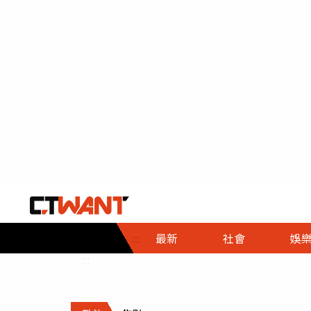
社會首頁
娛樂首頁
財經首頁
政
:::
最新
社會
娛
時事
即時
熱線
:::
直擊
大條
人物
調查
專題
３Ｃ