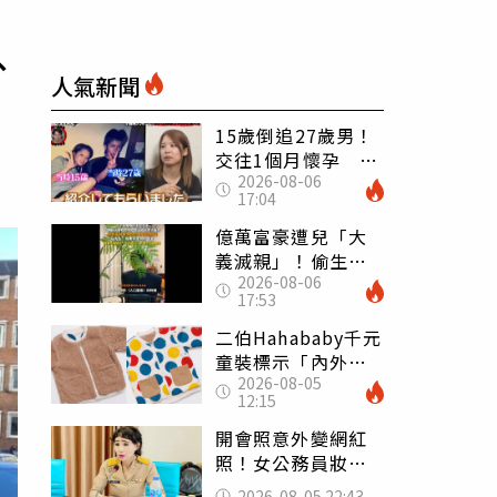
、
人氣新聞
15歲倒追27歲男！
交往1個月懷孕 36
2026-08-06
歲當阿嬤故事曝光
17:04
億萬富豪遭兒「大
義滅親」！偷生子
2026-08-06
怕曝光 竟盜鄰居
17:53
身份辦假證落戶
二伯Hahababy千元
童裝標示「內外層
2026-08-05
皆純棉」 SGS檢
12:15
測證明：內裡100%
聚酯纖維
開會照意外變網紅
照！女公務員妝容
掀2千則留言 本人
2026-08-05 22:43