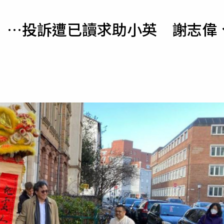
寵物
」…投訴遭已讀求助小英 謝志偉
運勢
運動
梅酒