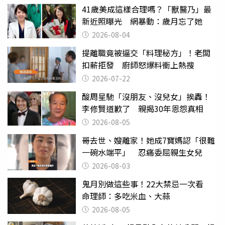
41歲美成這樣合理嗎？「獸醫乃」最
新近照曝光 網暴動：歲月忘了她
2026-08-04
提離職竟被逼交「料理秘方」！老闆
扣薪拒發 廚師怒爆料衝上熱搜
2026-07-22
酸周星馳「沒朋友、沒兒女」挨轟！
李修賢道歉了 親揭30年恩怨真相
2026-08-05
哥去世、嫂離家！她成7寶媽認「很難
一碗水端平」 忍痛委屈親生女兒
2026-08-03
鬼月別做這些事！22大禁忌一次看
命理師：多吃米血、大蒜
2026-08-05