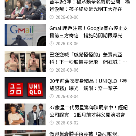
苦等近3年！楊承勳全名終於公開 楊
爸淚喊：孩子終於能光明正大存在
2026-08-06
Gmail用戶注意！Google宣布停止支
援第三方寄信 措施時間期限曝光
2026-08-06
巴逆逆喊「感覺怪怪的」急賣南亞
科！下一秒股價竟起飛 網狂喊：大V
天龍
2026-08-06
20年前舊衣變身精品！UNIQLO「神
級服務」曝光 網讚：穿一輩子
2026-08-04
37歲星二代男星驚傳陳屍家中！經紀
公司證實 2個月前才與父開演唱會
2026-08-02
做卵巢囊腫手術竟被「誤切膀胱」