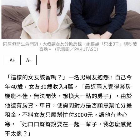
同居包辦生活開銷，大叔請女友分擔房租，她撂話「只出3千」網秒破
盲點。（示意圖／PAKUTASO）
A+
A-
「這樣的女友該留嗎？」一名男網友抱怨，自己今
年40歲，女友30歲收入4萬，「最近兩人覺得套房
機能不佳，無法開伙，想換大一點的房子」，由於
他還有房貸、車貸，便詢問對方是否願意幫忙分擔
租金，不料女友只願幫忙付3000元，讓他有些心
寒，「她口口聲聲說要在一起一輩子，我怎麼感覺
不太像？」