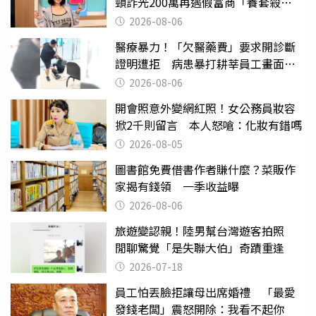
頸詐光200萬再遇假富商「養套殺
2000萬」
2026-08-06
醫療暴力！「欠醫藥費」要求開診斷
證明遭拒 病患暴打耕莘員工畫面曝
光
2026-08-06
開會照意外變網紅照！女公務員妝容
掀2千則留言 本人怒嗆：化妝有錯嗎
2026-08-05
圖書館免費借書作者賺什麼？菜販作
家揭有錢領 一季收益曝
2026-08-06
旅遊變認親！陸男幫台灣遊客拍照
閒聊驚覺「是失聯大伯」奇蹟重逢
2026-07-18
員工怕丟臉拒讓母出席婚禮 「最愛
發錢老闆」震怒開除：我看不起你