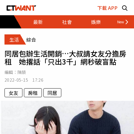
跳至主要內容區塊
下載 APP
最新
社會
娛樂
財經
生活
綜合
同居包辦生活開銷…大叔請女友分擔房
租 她撂話「只出3千」網秒破盲點
編輯：
陳頡
2022-05-15 17:26
女友
房租
同居