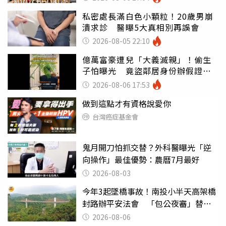
私密處長滿白色小顆粒！20歲男崩
潰求診 醫曝5大真相別再誤會
2026-08-05 22:10
億萬富豪遭兒「大義滅親」！偷生
子怕曝光 竟盜鄰居身份辦假證落
戶
2026-08-06 17:53
做到這點才有資格說愛你
台灣癌症基金會
鬼月開刀怕抓交替？外科醫曝光「逆
向操作」最佳優勢：農曆7月最好
2026-08-03
今年3起墜橋事故！南投小半天高架橋
封路辦平安法會 「包公夜審」替亡
魂伸冤
2026-08-06