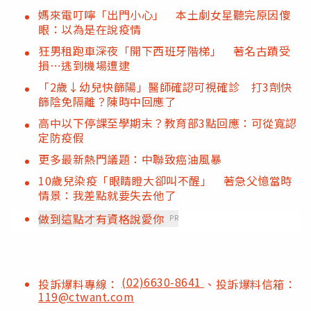
媽來電叮嚀「出門小心」 本土劇女星聽完原因傻
眼：以為是在說疫情
狂男租跑車深夜「開下西班牙階梯」 著名古蹟受
損⋯逃到機場遭逮
「2歲↓幼兒快篩陽」醫師確認可視確診 打3劑快
篩陰免隔離？陳時中回應了
高中以下停課至學期末？教育部3點回應：可從寬認
定防疫假
更多最新熱門議題：中聯致癌油風暴
10歲兒染疫「眼睛瞪大卻叫不醒」 著急父憶當時
情景：我差點就要失去他了
做到這點才有資格說愛你
PR
(02)6630-8641
投訴爆料專線：
、投訴爆料信箱：
119@ctwant.com