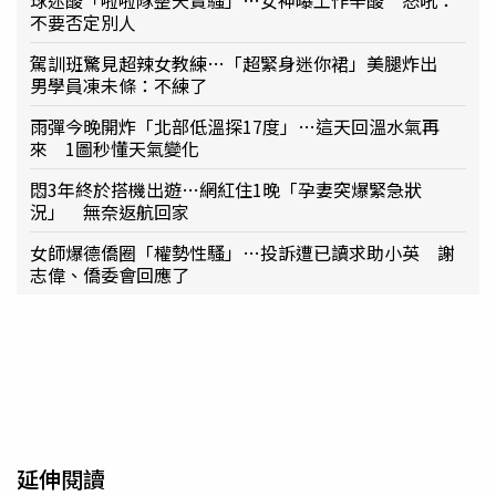
球迷酸「啦啦隊整天賣騷」…女神曝工作辛酸 怒吼：
不要否定別人
駕訓班驚見超辣女教練…「超緊身迷你裙」美腿炸出
男學員凍未條：不練了
雨彈今晚開炸「北部低溫探17度」…這天回溫水氣再
來 1圖秒懂天氣變化
悶3年終於搭機出遊…網紅住1晚「孕妻突爆緊急狀
況」 無奈返航回家
女師爆德僑圈「權勢性騷」…投訴遭已讀求助小英 謝
志偉、僑委會回應了
延伸閱讀