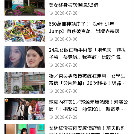
美女終身被毀獲賠5.5億
2026-07-28
650萬冊神話崩了！《週刊少年
Jump》首跌破百萬 出版界震撼
2026-08-06
24歲女做正顎手術變「地包天」鞋拔
子臉 醫竟喊：我喜歡，比較洋氣
2026-07-26
獨／東吳男教授被瘋狂迷戀 女學生
寄信「分屍吃掉」30次騷擾！認罪免
關
2026-07-30
辣露內在美1／郭源元爆熱戀！河濱公
園「十指緊扣」帥氣KOL 新歡身份
曝光
2026-07-29
女網紅慘被兩度感情詐騙！前夫假割