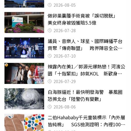
台灣真的是寶島
2026-08-05
做卵巢囊腫手術竟被「誤切膀胱」
美女終身被毀獲賠5.5億
2026-07-28
議員、音樂人、球星、國際轉播平台
齊聚「傳奇聯盟」 跨界陣容全公
開 劍指亞洲新傳奇聯賽
2026-07-10
辣露內在美1／郭源元爆熱戀！河濱公
園「十指緊扣」帥氣KOL 新歡身份
曝光
2026-07-29
白海豚逼近！最快明發海警 暴風圈
恐擦北台「陸警仍有變數」
2026-08-06
二伯Hahababy千元童裝標示「內外層
皆純棉」 SGS檢測證明：內裡100%