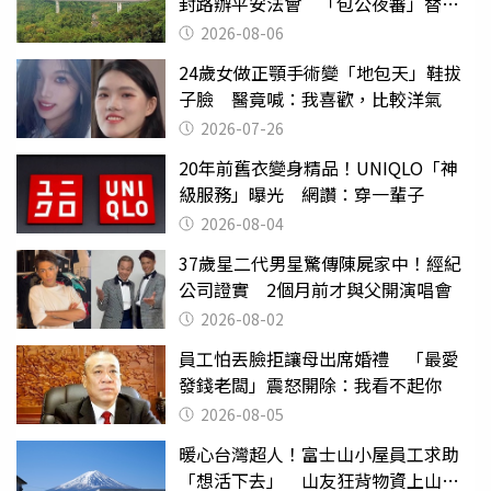
封路辦平安法會 「包公夜審」替亡
魂伸冤
2026-08-06
24歲女做正顎手術變「地包天」鞋拔
子臉 醫竟喊：我喜歡，比較洋氣
2026-07-26
20年前舊衣變身精品！UNIQLO「神
級服務」曝光 網讚：穿一輩子
2026-08-04
37歲星二代男星驚傳陳屍家中！經紀
公司證實 2個月前才與父開演唱會
2026-08-02
員工怕丟臉拒讓母出席婚禮 「最愛
發錢老闆」震怒開除：我看不起你
2026-08-05
暖心台灣超人！富士山小屋員工求助
「想活下去」 山友狂背物資上山：