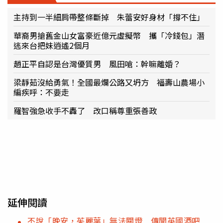
主持到一半細肩帶整條斷掉 朱蕾安好身材「撐不住」
華裔男搶舊金山女富豪近億元虛擬幣 攜「冷錢包」潛
逃來台把妹逍遙2個月
趙正平自認是台灣優質男 風田嗆：幹嘛離婚？
梁靜茹沒給勇氣！全國最爛公路又坍方 福壽山農場小
編疾呼：不要走
羅智強急收手不轟了 改口稱尊重張善政
延伸閱讀
不說「晚安，茱麗葉」無法關燈 傳聞英國酒吧