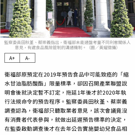
監察委員田秋堇、蔡崇義指出，衛福部未能通盤考量不同利害關係人
意見，有違食品風險管制的溝通機制。（圖／黃耀徵攝）
A+
A-
衛福部原預定在2019年預告食品中可能致癌的「縮
水甘油脂肪酸酯」限量標準，卻因召開產業聯盟說
明會後就決定暫不訂定，拖延1年後才於2020年執
行法規命令的預告程序。監察委員田秋堇、蔡崇義
調查認為，衛福部只聽取業者意見，該次會議竟沒
有消費者代表參與，就做出延遲預告標準的決定，
在監委啟動調查後才在去年公告實施嬰幼兒食品相