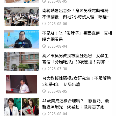
聚酯纖維
2026-08-05
南韓酷暑出意外！身障男乘電動輪椅
不慎翻覆 倒地2小時沒人理「曝曬
亡」
2026-08-06
不是AI！他「沒脖子」畫面瘋傳 真相
曝光網看呆
2026-08-04
獨／東吳男教授被瘋狂迷戀 女學生
寄信「分屍吃掉」30次騷擾！認罪免
關
2026-07-30
台大教授性騷擾2女研究生！不服解聘
2年爭4年 結局出爐
2026-08-05
41歲美成這樣合理嗎？「獸醫乃」最
新近照曝光 網暴動：歲月忘了她
2026-08-04