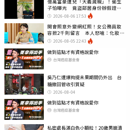
億萬富豪遭兒「大義滅親」！偷生
子怕曝光 竟盜鄰居身份辦假證落
戶
2026-08-06 17:53
開會照意外變網紅照！女公務員妝
容掀2千則留言 本人怒嗆：化妝有
錯嗎
2026-08-05 22:43
做到這點才有資格說愛你
台灣癌症基金會
吳乃仁遭爆拘提未果期間仍外出 台
糖撤回管收引質疑
2026-08-04
做到這點才有資格說愛你
台灣癌症基金會
私密處長滿白色小顆粒！20歲男崩潰