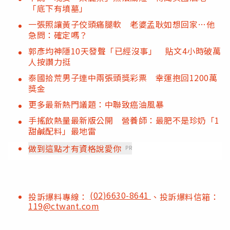
「底下有墳墓」
一張照讓黃子佼頭痛腿軟 老婆孟耿如想回家…他
急問：確定嗎？
郭彥均神隱10天發聲「已經沒事」 貼文4小時破萬
人按讚力挺
泰國拾荒男子連中兩張頭獎彩票 幸運抱回1200萬
獎金
更多最新熱門議題：中聯致癌油風暴
手搖飲熱量最新版公開 營養師：最肥不是珍奶「1
甜鹹配料」最地雷
做到這點才有資格說愛你
PR
(02)6630-8641
投訴爆料專線：
、投訴爆料信箱：
119@ctwant.com