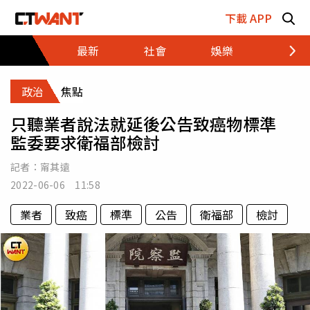
跳至主要內容區塊
下載 APP
最新
社會
娛樂
財經
政治
焦點
只聽業者說法就延後公告致癌物標準
監委要求衛福部檢討
記者：
甯其遠
2022-06-06 11:58
業者
致癌
標準
公告
衛福部
檢討