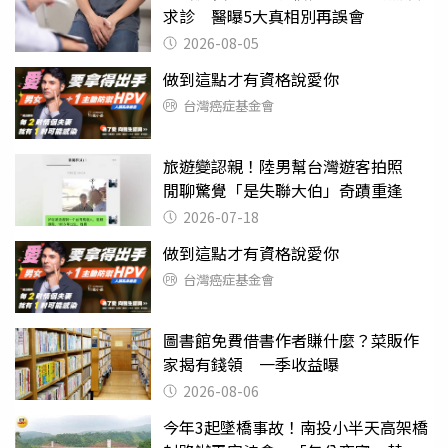
求診 醫曝5大真相別再誤會
2026-08-05
做到這點才有資格說愛你
台灣癌症基金會
旅遊變認親！陸男幫台灣遊客拍照
閒聊驚覺「是失聯大伯」奇蹟重逢
2026-07-18
做到這點才有資格說愛你
台灣癌症基金會
圖書館免費借書作者賺什麼？菜販作
家揭有錢領 一季收益曝
2026-08-06
今年3起墜橋事故！南投小半天高架橋