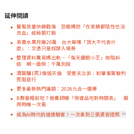
延伸閱讀
醫幫孩童快篩戳傷 恐龍媽怒「在家篩都陰性也沒
流血」結局狠打臉
弟賣水果月賺20萬 台大哥嘆「頂大不代表什
麼」：文憑只是奴隸入場券
整理資料驚見媽出軌…「每天餵飽小王」她陷糾
結 網一面倒：千萬別說
酒駕釀1死3傷毀天倫 受害夫泣訴：盼肇事駕駛判
死阻惡行
更多最新熱門議題：2026九合一選舉
B群要睡前吃？營養師曝「保健品吃對時間表」 服
用時機一次看
成為AI時代的道德駭客！一次拿到三張資安證照
PR