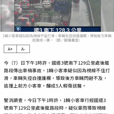
1輛小客車疑似因為視線不佳打滑，車輛失控自撞護欄，導致後方車輛
追撞成一團。（圖／翻攝畫面）
A+
A-
今（7）日下午1時許，國道3號南下129公里處後龍
路段傳出車禍事故，1輛小客車疑似因為視線不佳打
滑，車輛失控自撞護欄，導致後方車輛閃避不及，
追撞上前方小客車，釀成5人輕傷送醫。
警消調查，今日下午1時許，1輛小客車行經國道3
號南下129公里處後龍路段時，疑似豪雨導致視線