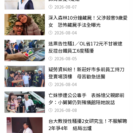
2026-08-07
深入森林10分鐘藏屍！父涉殺害9歲愛
女 恐怖藏屍手法全曝光
2026-08-04
逃票告性騷1／OL省172元不甘被逮
反控台鐵員工6度騷擾
2026-08-05
疑勞資糾紛！新莊好市多前員工持刀
登賣場頂樓 母苦勸急送醫
2026-08-04
亡妹慘遭公公毒手 表姊憶父親節前
夕：小舅舅仍到殯儀館陪她說話
2026-08-08
台大教授性騷擾2女研究生！不服解聘
2年爭4年 結局出爐