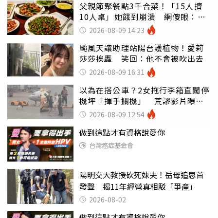
父親節聚餐點3千合菜！「15人擠
10人桌」她餓到崩潰 網傻眼：讓
店家看笑話
2026-08-09 14:23
颱風天讓助理站陽台護植物！愛莉
莎莎挨轟 笑回：他不會被吹出去
2026-08-09 16:31
以為在搭公車？2女拖行李箱直闖停
機坪「揮手攔機」 荒謬影片曝網
傻眼
2026-08-09 12:54
做到這點才有資格說愛你
台灣癌症基金會
陽明交大教授砍死妹夫！岳母追思首
發聲 揭11年經營真相駁「爭產」
2026-08-02
做到這點才有資格說愛你