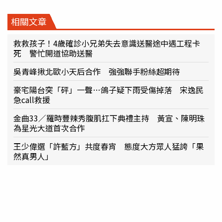
相關文章
救救孩子！4歲確診小兄弟失去意識送醫途中遇工程卡
死 警忙開道協助送醫
吳青峰揪北歐小天后合作 強強聯手粉絲超期待
豪宅陽台突「砰」一聲…鴿子疑下雨受傷掉落 宋逸民
急call救援
金曲33／羅時豐辣秀腹肌扛下典禮主持 黃宣、陳明珠
為星光大道首次合作
王少偉選「許藍方」共度春宵 態度大方眾人猛誇「果
然真男人」