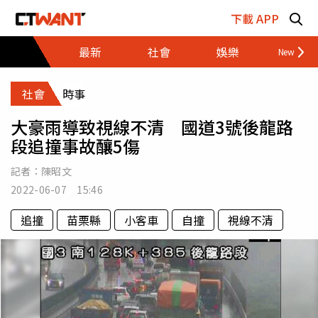
跳至主要內容區塊
下載 APP
最新
社會
娛樂
財經
社會
時事
大豪雨導致視線不清 國道3號後龍路
段追撞事故釀5傷
記者：
陳昭文
2022-06-07 15:46
追撞
苗栗縣
小客車
自撞
視線不清