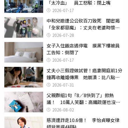
「太冷血」 員工怒駁：閉上嘴
2026-07-17
中和兒媳遭公公砍百刀致死 閨密揭
「全家都惡魔」：丈夫在老婆時懷孕
摔東西
2026-07-28
女子入住飯店遇停電 摸黑下樓被員
工告知：倒閉了
2026-07-17
丈夫小三假證做試管！癌妻開庭前1分
鐘再收離婚傳票 她崩潰：比八點檔
還扯
2026-07-31
父親群組1句「8／8快到了」掀熱
議！ 10萬人笑翻：高鐵疏運也沒列
父親節
2026-08-02
慈濟遭詐走10.6億！ 李怡貞曝女律
師背景提4疑點