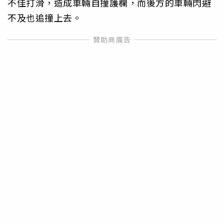
不佳打滑，造成車輛自撞護欄，而後方的車輛閃避
不及也追撞上去。