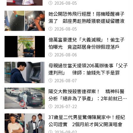
2026-08-05
她公開恐怖飛行經歷！搭機睡醒褲子
濕了 鄰座男趁熟睡猥褻還疑留體液
2026-08-05
億萬富豪遭兒「大義滅親」！偷生子
怕曝光 竟盜鄰居身份辦假證落戶
2026-08-06
母親過世當天提領206萬辦後事「父子
遭判刑」 律師：搶錢先下手是罪
2026-08-07
陽交大教授殺害連襟案！ 精神科醫
分析「絕非為了爭產」：2年前就已言
行詭異
2026-07-22
37歲星二代男星驚傳陳屍家中！經紀
公司證實 2個月前才與父開演唱會
2026-08-02