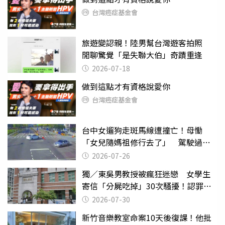
台灣癌症基金會
旅遊變認親！陸男幫台灣遊客拍照
閒聊驚覺「是失聯大伯」奇蹟重逢
2026-07-18
做到這點才有資格說愛你
台灣癌症基金會
台中女遛狗走斑馬線遭撞亡！母慟
「女兒隨媽祖修行去了」 駕駛過失
致死判9月
2026-07-26
獨／東吳男教授被瘋狂迷戀 女學生
寄信「分屍吃掉」30次騷擾！認罪免
關
2026-07-30
新竹音樂教室命案10天後復課！他批