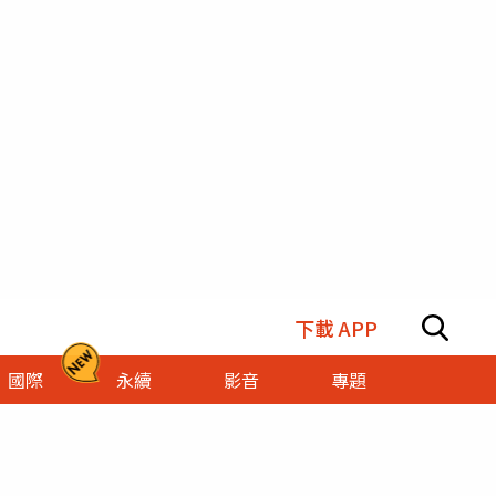
下載 APP
國際
永續
影音
專題