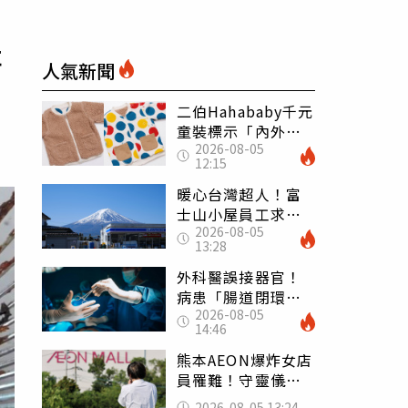
扯
人氣新聞
二伯Hahababy千元
童裝標示「內外層
2026-08-05
皆純棉」 SGS檢
12:15
測證明：內裡100%
聚酯纖維
暖心台灣超人！富
士山小屋員工求助
2026-08-05
「想活下去」 山
13:28
友狂背物資上山：
台灣真的是寶島
外科醫誤接器官！
病患「腸道閉環」
2026-08-05
無法排便險死 同
14:46
行看傻：糟糕至極
熊本AEON爆炸女店
員罹難！守靈儀式
擺純白婚紗 「妻
2026-08-05 13:24