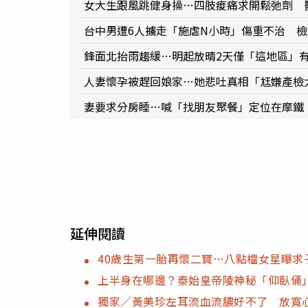
女大生跟風跳健身操…四肢痠痛求開鬆弛劑 
台中男遭6人擄走「施虐N小時」傷重不治 
鋒面北抬雨趨緩…明起放晴2天僅「這地區」
人妻懷孕被趕回娘家…她悲吐真相「尪嫌產檢
妻要求分房睡…喊「找朋友聚餐」定位在摩鐵
延伸閱讀
40歲生第一胎再懷二寶…八點檔女星曝求
上半身在哪邊？秦始皇帝陵神秘「仰臥俑
獨家／黃美珍左耳流血流膿好不了 放寬