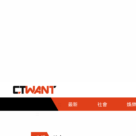
社會首頁
娛樂首頁
財經首頁
政
:::
最新
社會
娛
時事
即時
熱線
:::
直擊
大條
人物
調查
專題
３Ｃ