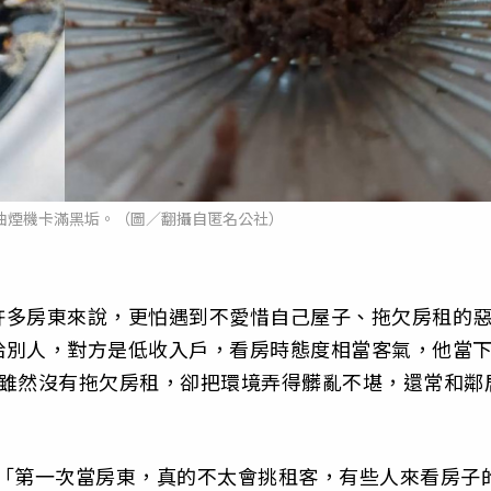
油煙機卡滿黑垢。（圖／翻攝自匿名公社）
許多房東來說，更怕遇到不愛惜自己屋子、拖欠房租的
給別人，對方是低收入戶，看房時態度相當客氣，他當
，雖然沒有拖欠房租，卻把環境弄得髒亂不堪，還常和鄰
，「第一次當房東，真的不太會挑租客，有些人來看房子