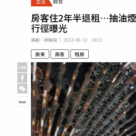
生活
綜合
人物
汽車
房客住2年半退租…抽油
專欄
行徑曝光
房產新勢力
編輯：
網編組
2022-06-12 18:31
房東
房客
租房
Next