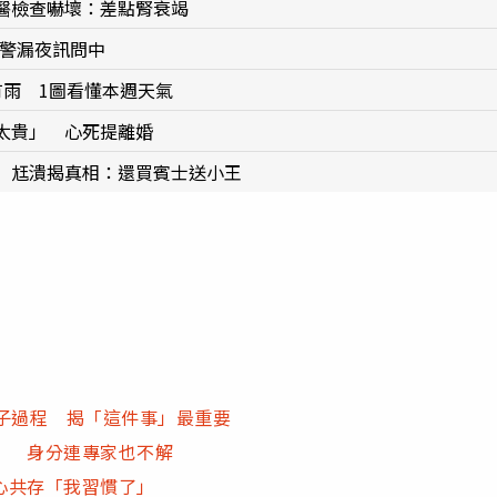
醫檢查嚇壞：差點腎衰竭
檢警漏夜訊問中
有雨 1圖看懂本週天氣
太貴」 心死提離婚
 尪潰揭真相：還買賓士送小王
子過程 揭「這件事」最重要
」 身分連專家也不解
心共存「我習慣了」