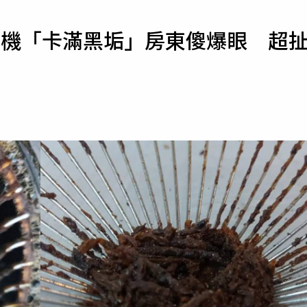
寵物
煙機「卡滿黑垢」房東傻爆眼 超
運勢
運動
梅酒