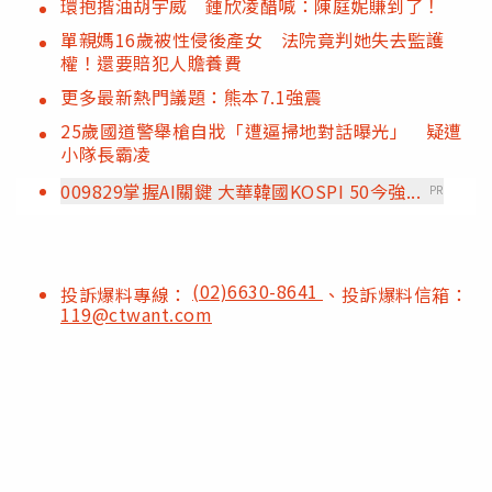
環抱揩油胡宇威 鍾欣凌醋喊：陳庭妮賺到了！
單親媽16歲被性侵後產女 法院竟判她失去監護
權！還要賠犯人贍養費
更多最新熱門議題：熊本7.1強震
25歲國道警舉槍自戕「遭逼掃地對話曝光」 疑遭
小隊長霸凌
009829掌握AI關鍵 大華韓國KOSPI 50今強...
PR
(02)6630-8641
投訴爆料專線：
、投訴爆料信箱：
119@ctwant.com