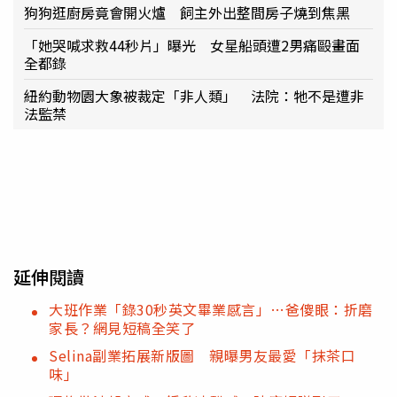
狗狗逛廚房竟會開火爐 飼主外出整間房子燒到焦黑
「她哭喊求救44秒片」曝光 女星船頭遭2男痛毆畫面
全都錄
紐約動物園大象被裁定「非人類」 法院：牠不是遭非
法監禁
延伸閱讀
大班作業「錄30秒英文畢業感言」…爸傻眼：折磨
家長？網見短稿全笑了
Selina副業拓展新版圖 親曝男友最愛「抹茶口
味」