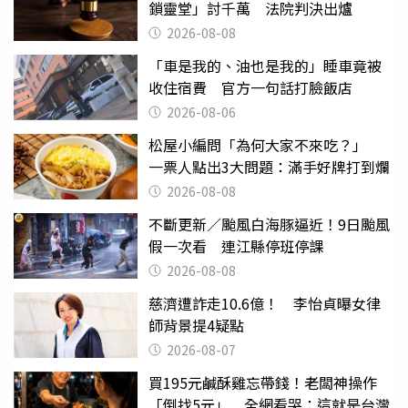
鎖靈堂」討千萬 法院判決出爐
2026-08-08
「車是我的、油也是我的」睡車竟被
收住宿費 官方一句話打臉飯店
2026-08-06
松屋小編問「為何大家不來吃？」
一票人點出3大問題：滿手好牌打到爛
2026-08-08
不斷更新／颱風白海豚逼近！9日颱風
假一次看 連江縣停班停課
2026-08-08
慈濟遭詐走10.6億！ 李怡貞曝女律
師背景提4疑點
2026-08-07
買195元鹹酥雞忘帶錢！老闆神操作
「倒找5元」 全網看哭：這就是台灣