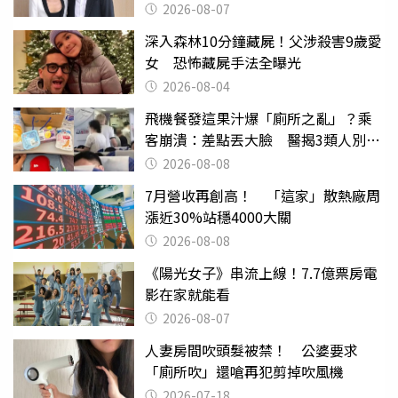
2026-08-07
深入森林10分鐘藏屍！父涉殺害9歲愛
女 恐怖藏屍手法全曝光
2026-08-04
飛機餐發這果汁爆「廁所之亂」？乘
客崩潰：差點丟大臉 醫揭3類人別亂
喝
2026-08-08
7月營收再創高！ 「這家」散熱廠周
漲近30%站穩4000大關
2026-08-08
《陽光女子》串流上線！7.7億票房電
影在家就能看
2026-08-07
人妻房間吹頭髮被禁！ 公婆要求
「廁所吹」還嗆再犯剪掉吹風機
2026-07-18