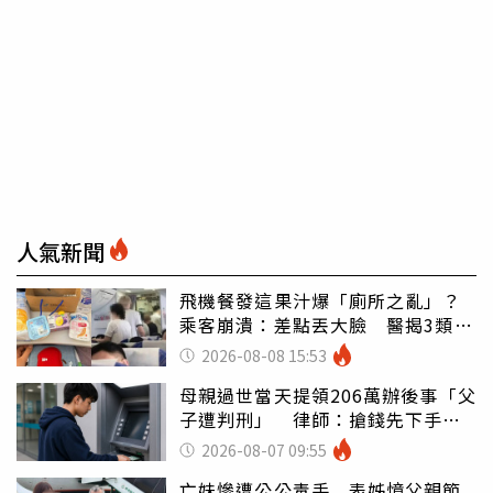
人氣新聞
飛機餐發這果汁爆「廁所之亂」？
乘客崩潰：差點丟大臉 醫揭3類人
別亂喝
2026-08-08 15:53
母親過世當天提領206萬辦後事「父
子遭判刑」 律師：搶錢先下手是
罪
2026-08-07 09:55
亡妹慘遭公公毒手 表姊憶父親節