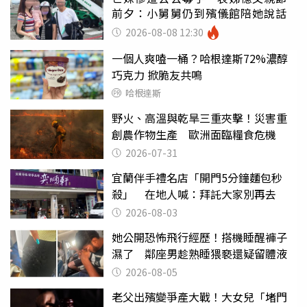
前夕：小舅舅仍到殯儀館陪她說話
2026-08-08 12:30
一個人爽嗑一桶？哈根達斯72%濃醇
巧克力 掀脆友共鳴
哈根達斯
野火、高溫與乾旱三重夾擊！災害重
創農作物生產 歐洲面臨糧食危機
2026-07-31
宜蘭伴手禮名店「開門5分鐘麵包秒
殺」 在地人喊：拜託大家別再去
2026-08-03
她公開恐怖飛行經歷！搭機睡醒褲子
濕了 鄰座男趁熟睡猥褻還疑留體液
2026-08-05
老父出殯變爭產大戰！大女兒「堵門