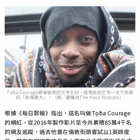
Tọ́ba Courage跟著倫敦的乞丐乞討，發現這些乞丐一天下來真
的「收穫龐大」。（圖／翻攝自The Hack Youtube）
根據《每日郵報》指出，這名叫做Tọ́ba Courage
的網紅，從2016年製作影片至今共累積85萬4千名
的網友追蹤，過去他曾在倫敦街頭嘗試以1英鎊度