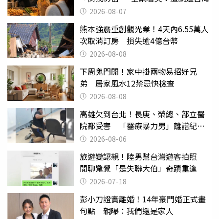
2026-08-07
熊本強震重創觀光業！4天內6.55萬人
次取消訂房 損失逾4億台幣
2026-08-08
下周鬼門開！家中掛兩物易招好兄
弟 居家風水12禁忌快檢查
2026-08-08
高雄欠到台北！長庚、榮總、部立醫
院都受害 「醫療暴力男」離譜紀錄
曝光
2026-08-06
旅遊變認親！陸男幫台灣遊客拍照
閒聊驚覺「是失聯大伯」奇蹟重逢
2026-07-18
彭小刀證實離婚！14年豪門婚正式畫
句點 親曝：我們還是家人