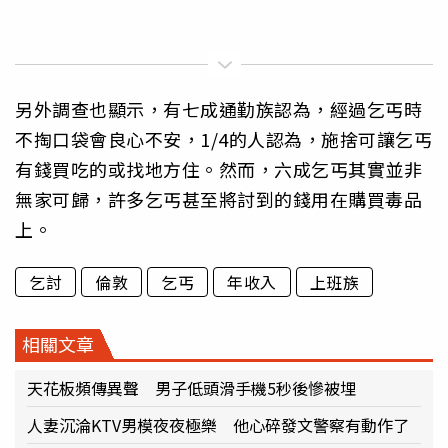
另外調查也顯示，有七成通勤族認為，經過乞丐時
不掏口袋會良心不安，1/4的人認為，施捨可讓乞丐
有錢買吃的或找地方住。然而，六成乞丐其實並非
無家可歸，許多乞丐甚至將討到的錢用在購買毒品
上。
乞討
倫敦
乞丐
年收入
上班族
相關文章
天花板頻傳異聲 男子低頭滑手機5秒後慘被埋
人妻沉淪KTV男模夜夜極樂 他心碎發文警察有動作了