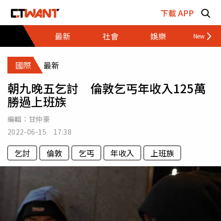
跳至主要內容區塊
下載 APP
最新
社會
娛樂
財經
國際
最新
朝九晚五乞討 倫敦乞丐年收入125萬
勝過上班族
編輯：
甘仲豪
2022-06-15 17:38
乞討
倫敦
乞丐
年收入
上班族