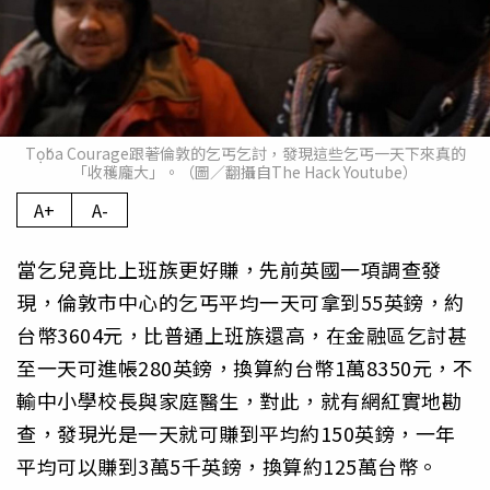
Tọ́ba Courage跟著倫敦的乞丐乞討，發現這些乞丐一天下來真的
「收穫龐大」。（圖／翻攝自The Hack Youtube）
A+
A-
當乞兒竟比上班族更好賺，先前英國一項調查發
現，倫敦市中心的乞丐平均一天可拿到55英鎊，約
台幣3604元，比普通上班族還高，在金融區乞討甚
至一天可進帳280英鎊，換算約台幣1萬8350元，不
輸中小學校長與家庭醫生，對此，就有網紅實地勘
查，發現光是一天就可賺到平均約150英鎊，一年
平均可以賺到3萬5千英鎊，換算約125萬台幣。