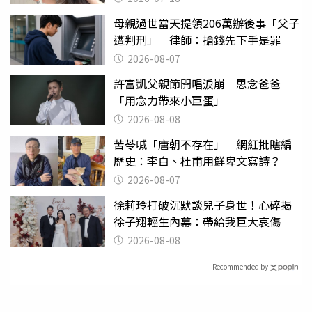
母親過世當天提領206萬辦後事「父子
遭判刑」 律師：搶錢先下手是罪
2026-08-07
許富凱父親節開唱淚崩 思念爸爸
「用念力帶來小巨蛋」
2026-08-08
苦苓喊「唐朝不存在」 網紅批瞎編
歷史：李白、杜甫用鮮卑文寫詩？
2026-08-07
徐莉玲打破沉默談兒子身世！心碎揭
徐子翔輕生內幕：帶給我巨大哀傷
2026-08-08
Recommended by