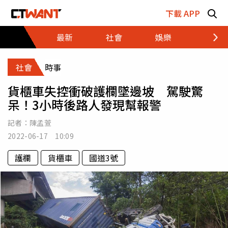
跳至主要內容區塊
下載 APP
最新
社會
娛樂
財經
社會
時事
貨櫃車失控衝破護欄墜邊坡 駕駛驚
呆！3小時後路人發現幫報警
記者：
陳孟萱
2022-06-17 10:09
護欄
貨櫃車
國道3號