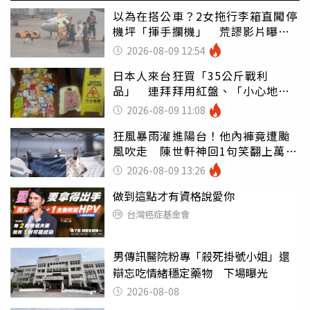
以為在搭公車？2女拖行李箱直闖停
機坪「揮手攔機」 荒謬影片曝網
傻眼
2026-08-09 12:54
日本人來台狂買「35公斤戰利
品」 連拜拜用紅盤、「小心地
滑」告示牌也帶回家
2026-08-09 11:08
狂風暴雨灌進陽台！他內褲竟遭颱
風吹走 陳世軒神回1句笑翻上萬網
友
2026-08-09 13:26
做到這點才有資格說愛你
台灣癌症基金會
男傳訊醫院粉專「殺死掛號小姐」還
辯忘吃情緒穩定藥物 下場曝光
2026-08-08