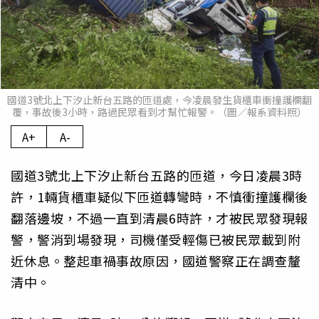
國道3號北上下汐止新台五路的匝道處，今凌晨發生貨櫃車衝撞護欄翻
覆，事故後3小時，路過民眾看到才幫忙報警。（圖／報系資料照）
A+
A-
國道3號北上下汐止新台五路的匝道，今日凌晨3時
許，1輛貨櫃車疑似下匝道轉彎時，不慎衝撞護欄後
翻落邊坡，不過一直到清晨6時許，才被民眾發現報
警，警消到場發現，司機僅受輕傷已被民眾載到附
近休息。整起車禍事故原因，國道警察正在調查釐
清中。