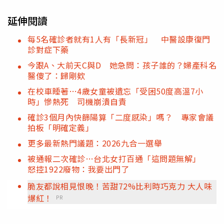
延伸閱讀
每5名確診者就有1人有「長新冠」 中醫設康復門
診對症下藥
今跟A、大前天C與D 她急問：孩子誰的？婦產科名
醫傻了：歸剛欸
在校車睡著…4歲女童被遺忘「受困50度高溫7小
時」慘熱死 司機崩潰自責
確診3個月內快篩陽算「二度感染」嗎？ 專家會議
拍板「明確定義」
更多最新熱門議題：2026九合一選舉
被通報二次確診…台北女打百通「這問題無解」
怒控1922廢物：我要出門了
脆友都說相見恨晚！苦甜72%比利時巧克力 大人味
爆紅！
PR