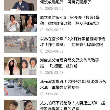
何沒放颱風假 蔣萬安回應了
2026-08-09
原本很討厭小S！家長曝「校慶1舉
動」讓她徹底改觀 網友洗版認證
2026-08-08
以為在搭公車？2女拖行李箱直闖停機
坪「揮手攔機」 荒謬影片曝網傻眼
2026-08-09
謝金燕父凌晨突發文思念爸爸豬哥
亮 「1標籤」藏洋蔥
2026-08-08
漢光演習驚魂！20多枚105榴砲彈滾落
水溝 軍警急封鎖搶運
2026-08-09
丈夫怕痛不肯結紮！人妻連生3孩 控
遭家暴淚喊：真的好累