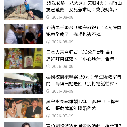
55歲女攀「八大秀」失聯4天！同行山
友已獲救 女兒急求助：剩我媽媽還
沒找到
2026-08-08
外籍車手來台「領完就跑」！4人快閃
犯案全栽了 機場也逃不掉
2026-08-09
日本人來台狂買「35公斤戰利品」
連拜拜用紅盤、「小心地滑」告示牌
也帶回家
2026-08-09
泰國校園槍擊案已9死！學生躲教室堵
門 母傳訊她急回「別打電話怕鈴
響」
2026-08-09
吳宗憲突認離婚12年 起底「正牌憲
嫂」張葳葳當年隱婚內幕
2026-07-19
寬魚國際澄清單月營收波動 楊丞琳7