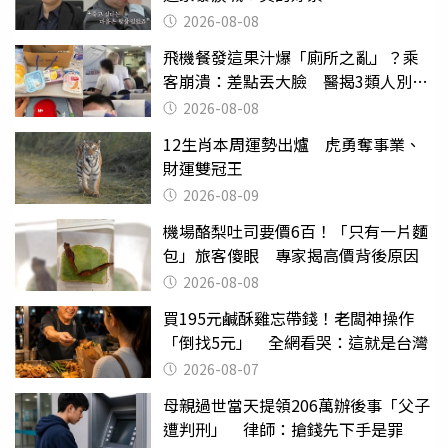
2026-08-08
飛機餐發這果汁爆「廁所之亂」？乘
客崩潰：差點丟大臉 醫揭3類人別亂
喝
2026-08-08
12生肖本周運勢出爐 虎勇奪事業、
財運雙冠王
2026-08-09
機場酪梨吐司要價6百！「只有一片麵
包」旅客傻眼 專家揭高價背後原因
2026-08-08
買195元鹹酥雞忘帶錢！老闆神操作
「倒找5元」 全網看哭：這就是台灣
2026-08-07
母親過世當天提領206萬辦後事「父子
遭判刑」 律師：搶錢先下手是罪