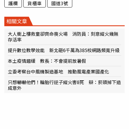
護欄
貨櫃車
國道3號
相關文章
大人衝上樓救童卻齊命喪火場 消防員：刻意縱火幾無
存活率
提升數位教學效能 新北砸6千萬為385校網路頻寬升級
本土疫情趨緩 教長：不會提前放暑假
立委考察台中風機製造基地 推動風電產業國產化
只想嚇嚇他們！輪胎行逆子縱火害8死 辯：菸頭掉下造
成意外