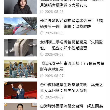
月演唱會爆滿營收大漲73%
2026-08-08
他意外發現台鐵神級暗黑列車！「錯
過要等一週」網驚：以為絕跡
2026-08-08
女網購二手名牌包開箱驚見「失蹤愛
包」 追查才知小偷是閨密
2026-08-09
《陽光女子》串流上線！7.7億票房電
影在家就能看
2026-08-07
台中教師遭學生攻擊恐失明 葉元之
批人本回應：對老師太苛刻
2026-08-09
白海豚外圍環流襲北台灣 網友問為