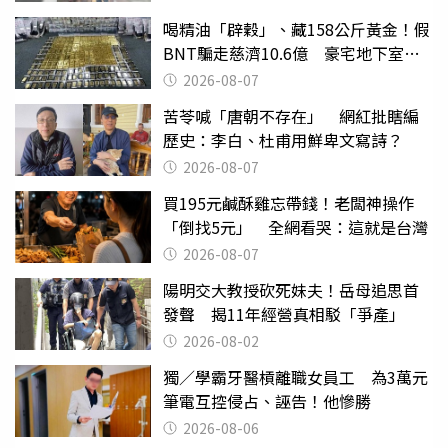
喝精油「辟穀」、藏158公斤黃金！假
BNT騙走慈濟10.6億 豪宅地下室竟
挖出乾鮑金庫
2026-08-07
苦苓喊「唐朝不存在」 網紅批瞎編
歷史：李白、杜甫用鮮卑文寫詩？
2026-08-07
買195元鹹酥雞忘帶錢！老闆神操作
「倒找5元」 全網看哭：這就是台灣
2026-08-07
陽明交大教授砍死妹夫！岳母追思首
發聲 揭11年經營真相駁「爭產」
2026-08-02
獨／學霸牙醫槓離職女員工 為3萬元
筆電互控侵占、誣告！他慘勝
2026-08-06