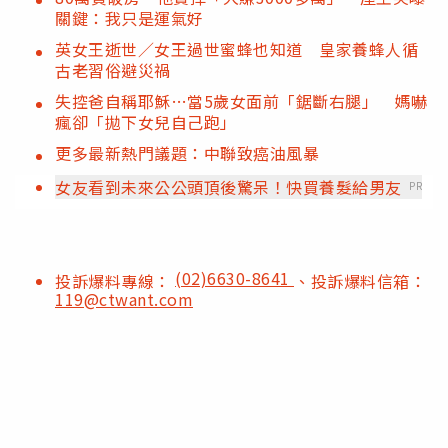
關鍵：我只是運氣好
英女王逝世／女王過世蜜蜂也知道 皇家養蜂人循
古老習俗避災禍
失控爸自稱耶穌…當5歲女面前「鋸斷右腿」 媽嚇
瘋卻「拋下女兒自己跑」
更多最新熱門議題：中聯致癌油風暴
女友看到未來公公頭頂後驚呆！快買養髮給男友
PR
(02)6630-8641
投訴爆料專線：
、投訴爆料信箱：
119@ctwant.com