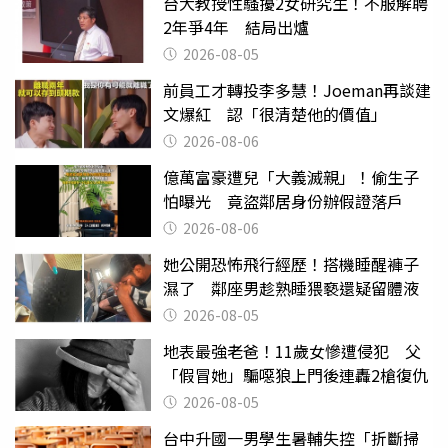
台大教授性騷擾2女研究生！不服解聘
2年爭4年 結局出爐
2026-08-05
前員工才轉投李多慧！Joeman再談建
文爆紅 認「很清楚他的價值」
2026-08-06
億萬富豪遭兒「大義滅親」！偷生子
怕曝光 竟盜鄰居身份辦假證落戶
2026-08-06
她公開恐怖飛行經歷！搭機睡醒褲子
濕了 鄰座男趁熟睡猥褻還疑留體液
2026-08-05
地表最強老爸！11歲女慘遭侵犯 父
「假冒她」騙噁狼上門後連轟2槍復仇
2026-08-05
台中升國一男學生暑輔失控「折斷掃