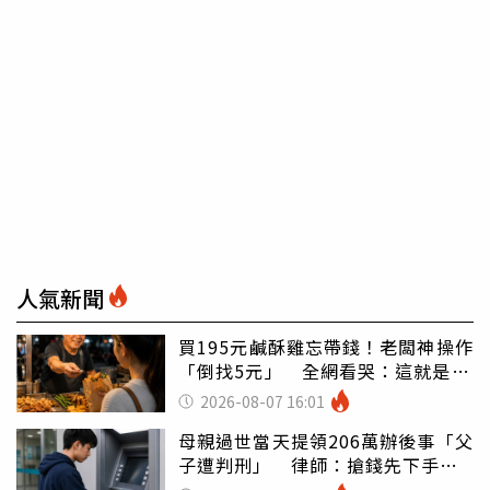
人氣新聞
買195元鹹酥雞忘帶錢！老闆神操作
「倒找5元」 全網看哭：這就是台
灣
2026-08-07 16:01
母親過世當天提領206萬辦後事「父
子遭判刑」 律師：搶錢先下手是
罪