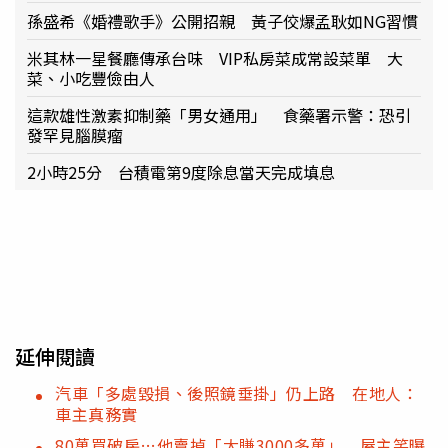
孫盛希《婚禮歌手》公開招親 黃子佼爆孟耿如NG習慣
米其林一星餐廳傳承台味 VIP私房菜成常設菜單 大
菜、小吃豐儉由人
這款雄性激素抑制藥「男女通用」 食藥署示警：恐引
發罕見腦膜瘤
2小時25分 台積電第9度除息當天完成填息
延伸閱讀
汽車「多處毀損、後照鏡垂掛」仍上路 在地人：
車主真務實
80萬買破房…他賣掉「大賺3000多萬」 屋主笑曝