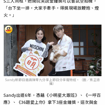
S三人同框，她開玩笑說金鐘獎可以嘗試空拍機，
「台下坐一排，大家手牽手，得獎現場放鞭炮、煙
火。」
Sandy新節目邀請陳零九分享上節目分享寵物經。（圖／焦正德
攝）
Sandy出道6年，憑藉《小明星大跟班》、《一呼百
應》、《36題愛上你》拿下3座金鐘獎，這次與金