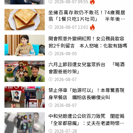
2026-08-07 09:55
坐擁百萬存款仍不敢花！74歲獨居
翁「1餐只吃1片吐司」 半年後暴
瘦嚇壞女兒
2026-08-07 12:01
開會照意外變網紅照！女公務員妝容
掀2千則留言 本人怒嗆：化妝有錯嗎
2026-08-05
六月上節目遭女兒當眾拆台 「喝酒
會跟爸爸吵架」
2026-08-07
禁止停車「始源可以」！本尊驚喜現
身早餐店 鐵粉店長嚇傻尖叫
2026-08-07
中和兒媳遭公公砍百刀致死 閨密揭
「全家都惡魔」：丈夫在老婆時懷孕
摔東西
2026-07-28