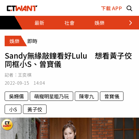
跳至主要內容區塊
下載 APP
最新
社會
娛樂
財經
娛樂
即時
Sandy無緣敲鐘看好Lulu 想看黃子佼
同框小S、曾寶儀
記者：
王奕棋
2022-09-15 14:04
吳姍儒
萌寵明星粗乃玩
陳零九
曾寶儀
小S
黃子佼