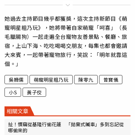
她過去主持節目幾乎都獲獎，這次主持新節目《萌
寵明星粗乃玩》，她將帶著自家萌寵「呵喜」（長
毛臘腸狗）一起走遍全台寵物友善景點、餐廳、旅
宿，上山下海、吃吃喝喝交朋友，每集也都會邀請
大來賓，一起帶著寵物旅行，笑說：「明年就靠這
個。」
吳姍儒
萌寵明星粗乃玩
陳零九
曾寶儀
小S
黃子佼
相關文章
扯！慣竊從基隆行偷花蓮 「拋棄式贓車」多到忘記從
哪偷來的