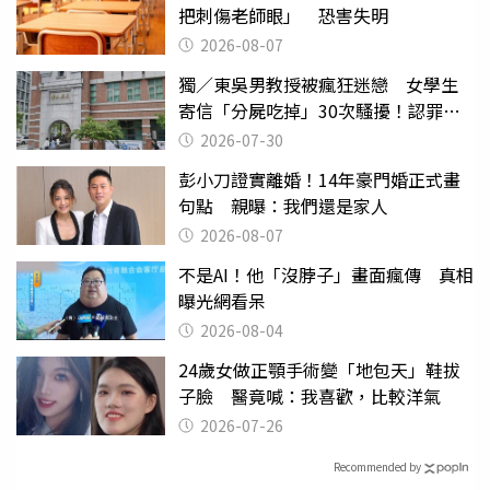
把刺傷老師眼」 恐害失明
2026-08-07
獨／東吳男教授被瘋狂迷戀 女學生
寄信「分屍吃掉」30次騷擾！認罪免
關
2026-07-30
彭小刀證實離婚！14年豪門婚正式畫
句點 親曝：我們還是家人
2026-08-07
不是AI！他「沒脖子」畫面瘋傳 真相
曝光網看呆
2026-08-04
24歲女做正顎手術變「地包天」鞋拔
子臉 醫竟喊：我喜歡，比較洋氣
2026-07-26
Recommended by