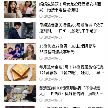
媽媽急過頭！瞞女兒投履歷還安排面
試 她接來電當場傻眼
2026-08-06
母親過世當天提領206萬辦後事「父子
遭判刑」 律師：搶錢先下手是罪
2026-08-07
15歲倒追27歲男！交往1個月懷孕
36歲當阿嬤故事曝光
2026-08-06
每月退休金逾3萬！74歲獨居翁怕花完
121萬存款「1餐只吃1片吐司」 半年
後暴瘦嚇壞女兒
2026-08-07
慈濟遭詐10.6億聲明挨轟「不像被害
人」 P律師、吳靜怡齊問：捐款人有
權知道真相
2026-08-07