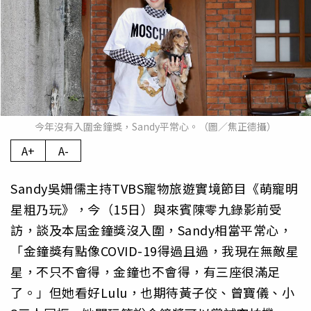
今年沒有入圍金鐘獎，Sandy平常心。（圖／焦正德攝）
A+
A-
Sandy吳姍儒主持TVBS寵物旅遊實境節目《萌寵明
星粗乃玩》，今（15日）與來賓陳零九錄影前受
訪，談及本屆金鐘獎沒入圍，Sandy相當平常心，
「金鐘獎有點像COVID-19得過且過，我現在無敵星
星，不只不會得，金鐘也不會得，有三座很滿足
了。」但她看好Lulu，也期待黃子佼、曾寶儀、小