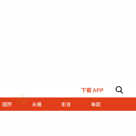
下載 APP
國際
永續
影音
專題