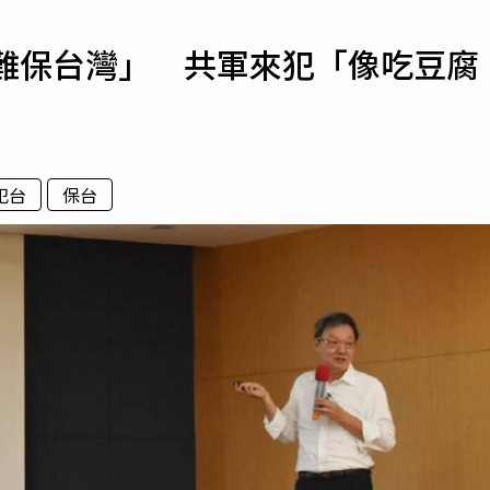
寵物
「難保台灣」 共軍來犯「像吃豆腐
運勢
運動
梅酒
犯台
保台