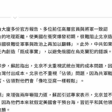
角大廈多份官方報告、多位前任高層官員與將軍一致認
台的地理距離，使美國在衝突爆發初期，很難阻止北京
美國很難從軍事與政治上再加以翻轉」。此外，中共如
天內創造「既成事實」，以避免俄國在烏克蘭犯的錯誤
卻步，蘇起指出，北京不太重視武統台灣的成本問題，
台灣付出成本。北京也不重視「佔領」問題，因為共軍
富、佔領對他們會「像吃豆腐一樣輕鬆」。
糊」來增強兩岸嚇阻力道，蘇起引述專家表示，北京並
，因為他們本來就假定美國會干預台海，習近平和其他
取勝。