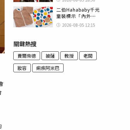
除：我看不起你
二伯Hahababy千元
童裝標示「內外層
皆純棉」 SGS檢
2026-08-05 12:15
測證明：內裡100%
聚酯纖維
關鍵熱搜
費爾柴德
披薩
教授
老闆
妝容
痢疾阿米巴
會
會
」
的