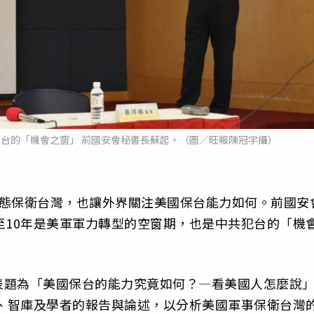
犯台的「機會之窗」 前國安會秘書長蘇起。（圖／旺報陳冠宇攝）
表態保衛台灣，也讓外界關注美國保台能力如何。前國安
至10年是美軍軍力轉型的空窗期，也是中共犯台的「機
表題為「美國保台的能力究竟如何？—看美國人怎麼說
府、智庫及學者的報告與論述，以分析美國軍事保衛台灣