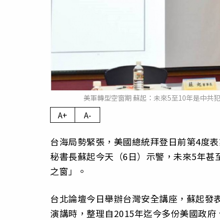
美軍轉型空窗期 蘇起：未來5至10年是中共
A+
A-
台海局勢緊張，美國總統拜登日前第4度
秘書長蘇起今天（6日）示警，未來5年甚
之窗」。
台北論壇今日舉辦台灣安全講座，蘇起發
演講時，整理自2015年迄今多份美國政