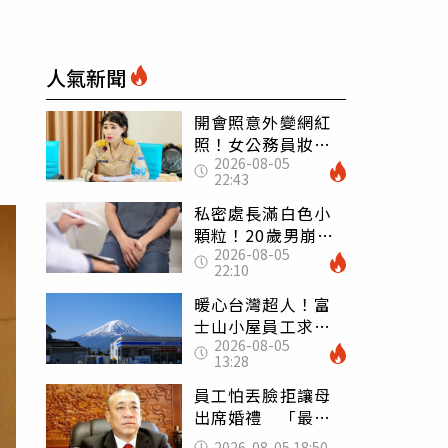
人氣新聞
開會照意外變網紅
照！女公務員妝容
2026-08-05
掀2千則留言 本人
22:43
怒嗆：化妝有錯嗎
私密處長滿白色小
顆粒！20歲男崩潰
2026-08-05
求診 醫曝5大真相
22:10
別再誤會
暖心台灣超人！富
士山小屋員工求助
2026-08-05
「想活下去」 山
13:28
友狂背物資上山：
台灣真的是寶島
員工怕丟臉拒讓母
出席婚禮 「最愛
發錢老闆」震怒開
2026-08-05 18:50