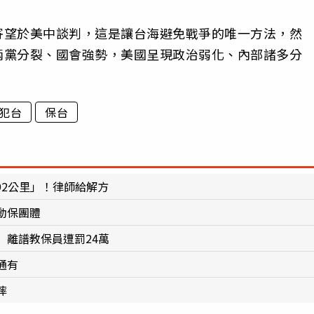
寄望於美中談判，這是讓台海避免戰爭的唯一方法，然
兩黨分裂、國會強勢，美國呈現政治弱化、內部諸多分
犯台
保台
92公里」！律師給解方
動保團體
 離譜教保員遭罰24萬
通有
摔