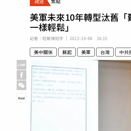
政治
焦點
人物
汽車
美軍未來10年轉型汰舊
專欄
一樣輕鬆」
房產新勢力
記者：
旺報陳冠宇
2022-10-06 16:15
美中關係
蘇起
美軍
台灣
中共
Next