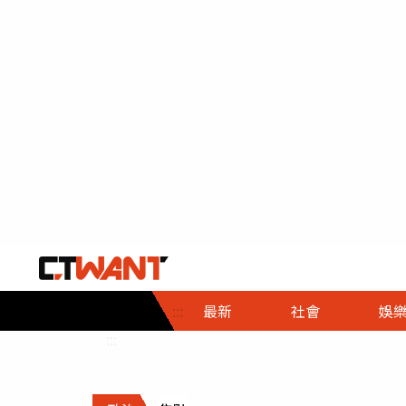
社會首頁
娛樂首頁
財經首頁
政
:::
最新
社會
娛
時事
即時
熱線
:::
直擊
大條
人物
調查
專題
３Ｃ