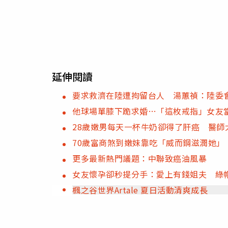
延伸閱讀
要求救濟在陸遭拘留台人 湯蕙禎：陸委
他球場單膝下跪求婚…「這枚戒指」女友
28歲嫩男每天一杯牛奶卻得了肝癌 醫師
70歲富商煞到嫩妹靠吃「威而鋼滋潤她
更多最新熱門議題：中聯致癌油風暴
女友懷孕卻秒提分手：愛上有錢姐夫 綠
楓之谷世界Artale 夏日活動清爽成長