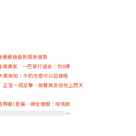
會應積極面對兩岸情勢
當場爆氣 一巴掌打過去：你X媽
大罵無知：牛奶怎麼可以這樣喝
」 正宮一招反擊…無聲無息送他上西天
帽男曝1發展…網全傻眼：啥情節
PR