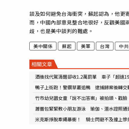
談及如何避免台海衝突，蘇起認為，他更
而，中國內部意見整合地很好，反觀美國
歧，也是美中談判的難處。
美中關係
蘇起
美軍
台灣
中共
相關文章
酒後找代駕清醒卻收1.2萬罰單 車子「超速1
鴨子上街跑！警鑽草叢追鴨 逮捕歸案後轉交
竹市幼兒園女童「說不出答案」被拍頭、戳臉
蕭薔包緊緊教小朋友游泳 瑜伽、潛水證照通
米克斯掙脫牽繩暴衝！ 騎士閃避不及撞上慘