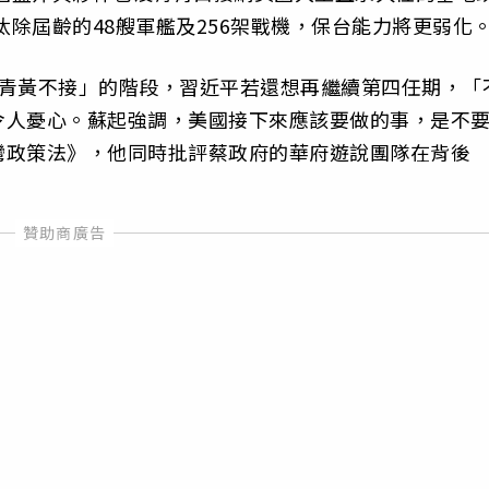
汰除屆齡的48艘軍艦及256架戰機，保台能力將更弱化
「青黃不接」的階段，習近平若還想再繼續第四任期，「
令人憂心。蘇起強調，美國接下來應該要做的事，是不
灣政策法》，他同時批評蔡政府的華府遊說團隊在背後