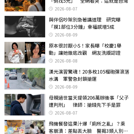
「倒找5元」 全網看哭：這就是台灣
2026-08-07
與伴侶吵架別急著講道理 研究曝
「摸1部位3分鐘」幸福感增5成
2026-08-09
原本很討厭小S！家長曝「校慶1舉
動」讓她徹底改觀 網友洗版認證
2026-08-08
漢光演習驚魂！20多枚105榴砲彈滾落
水溝 軍警急封鎖搶運
2026-08-09
母親過世當天提領206萬辦後事「父子
遭判刑」 律師：搶錢先下手是罪
2026-08-07
飛機餐發這果汁爆「廁所之亂」？乘
客崩潰：差點丟大臉 醫揭3類人別亂