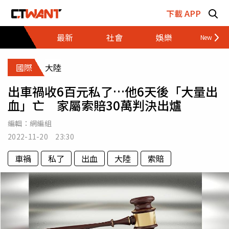
跳至主要內容區塊
下載 APP
最新
社會
娛樂
財經
國際
大陸
出車禍收6百元私了…他6天後「大量出
血」亡 家屬索賠30萬判決出爐
編輯：
網編組
2022-11-20 23:30
車禍
私了
出血
大陸
索賠