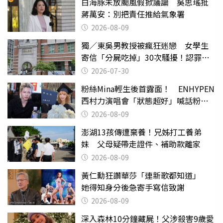
白海豚未放颱風假掀議論 吳思瑤批
蔣萬安：別把責任推給氣象署
2026-08-09
獨／東吳男教授被瘋狂迷戀 女學生
寄信「分屍吃掉」30次騷擾！認罪免
關
2026-07-30
粉絲Mina輕生後首露面！ ENHYPEN
西村力演唱會「狀態超好」喊話粉
絲：我們心意相通
2026-08-09
澎湖13孩傳遭棄養！兄姊打工養弟
妹 父母疑帶走證件、補助款離家
2026-08-09
黃仁勳狂讚華莎「連新歌都知道」
她得知身分後急寄手寫信致謝
2026-08-09
深入森林10分鐘藏屍！父涉殺害9歲愛