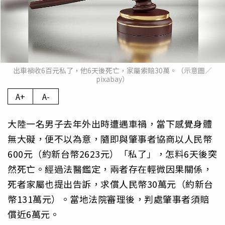
出車禍收6百元私了，他6天後死亡，家屬索賠30萬。（示意圖／
pixabay）
A+
A-
大陸一名男子去年外出時遭遇車禍，當下感覺身體
無大礙，便不以為意，隨即與肇事者協商以人民幣
600元（約新台幣2623元）「私了」，怎料6天後突
然死亡。經過法醫鑑定，兩者存在輕微因果關係，
死者家屬也提出告訴，求償人民幣30萬元（約新台
幣131萬元）。當地法院審理後，判處肇事者須賠
償近6萬元。