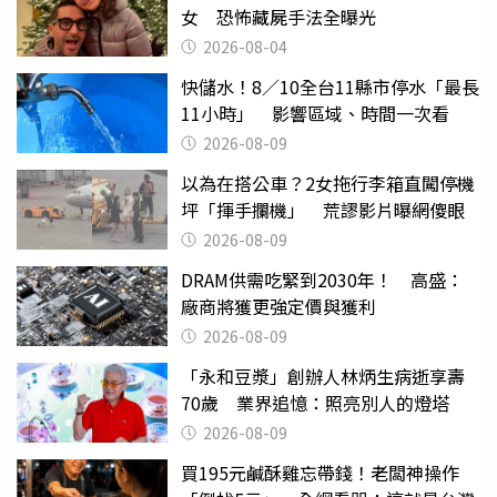
女 恐怖藏屍手法全曝光
2026-08-04
快儲水！8／10全台11縣市停水「最長
11小時」 影響區域、時間一次看
2026-08-09
以為在搭公車？2女拖行李箱直闖停機
坪「揮手攔機」 荒謬影片曝網傻眼
2026-08-09
DRAM供需吃緊到2030年！ 高盛：
廠商將獲更強定價與獲利
2026-08-09
「永和豆漿」創辦人林炳生病逝享壽
70歲 業界追憶：照亮別人的燈塔
2026-08-09
買195元鹹酥雞忘帶錢！老闆神操作