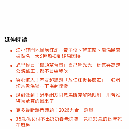
延伸閱讀
汪小菲開地圖炮狂炸…黃子佼、藍正龍、周渝民衰
被點名 大S輕鬆扣到錢原因曝
尪早餐買「饅頭茶葉蛋」自己吃光光 她氣哭高速
公路跳車：都不買給我吃
噁心慎入！室友超邋遢「放任床板長蘑菇」 強者
切片煮湯喝…下場超悽慘
說到做到！過半網友同意馬斯克解除限制 川普推
特帳號真的回來了
更多最新熱門議題：2026九合一選舉
35歲孫女付不出奶奶養老院費 竟把93歲的她淹死
在廚房