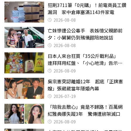
狂刷3711筆「0元購」！前電商員工鑽
漏洞 家中倉庫塞滿1143件家電
2026-08-08
亡妹慘遭公公毒手 表姊憶父親節前
夕：小舅舅仍到殯儀館陪她說話
2026-08-08
日本人來台狂買「35公斤戰利品」
連拜拜用紅盤、「小心地滑」告示牌
也帶回家
2026-08-09
吳宗憲突認離婚12年 起底「正牌憲
嫂」張葳葳當年隱婚內幕
2026-07-19
「陪我去散心」竟是不歸路！百萬網
紅雅典娜失蹤3年 驚傳遭綁架滅口
2026-08-09