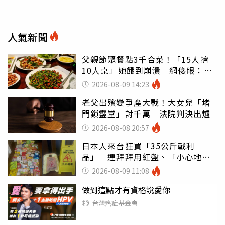
人氣新聞
父親節聚餐點3千合菜！「15人擠
10人桌」她餓到崩潰 網傻眼：讓
店家看笑話
2026-08-09 14:23
老父出殯變爭產大戰！大女兒「堵
門鎖靈堂」討千萬 法院判決出爐
2026-08-08 20:57
日本人來台狂買「35公斤戰利
品」 連拜拜用紅盤、「小心地
滑」告示牌也帶回家
2026-08-09 11:08
做到這點才有資格說愛你
台灣癌症基金會