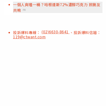
一個人爽嗑一桶？哈根達斯72%濃醇巧克力 掀脆友
共鳴
PR
(02)6630-8641
投訴爆料專線：
、投訴爆料信箱：
119@ctwant.com