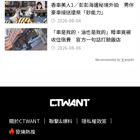
香車美人1／彭彭海邊秘境外拍 男伴
豪車接送還祭「鈔能力」
2026-08-04
「車是我的、油也是我的」睡車竟被
收住宿費 官方一句話打臉飯店
2026-08-06
Recommended by
關於CTWANT
聯繫&爆料
隱私權政策
發燒熱搜