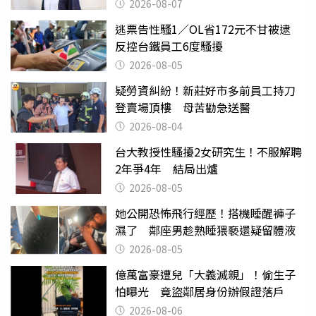
2026-08-07
逃票告性騷1／OL省172元不甘被逮
反控台鐵員工6度騷擾
2026-08-05
疑勞資糾紛！新莊好市多前員工持刀
登賣場頂樓 母苦勸急送醫
2026-08-04
台大教授性騷擾2女研究生！不服解聘
2年爭4年 結局出爐
2026-08-05
她公開恐怖飛行經歷！搭機睡醒褲子
濕了 鄰座男趁熟睡猥褻還疑留體液
2026-08-05
億萬富豪遭兒「大義滅親」！偷生子
怕曝光 竟盜鄰居身份辦假證落戶
2026-08-06