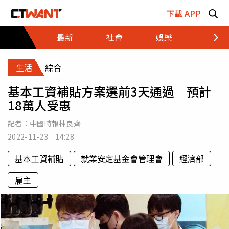
跳至主要內容區塊
下載 APP
最新
社會
娛樂
財經
生活
綜合
基本工資補貼方案選前3天通過 預計
18萬人受惠
記者：
中國時報林良齊
2022-11-23 14:28
基本工資補貼
就業安定基金會管理會
經濟部
雇主