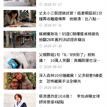
2026-07-17
丈夫小三假證做試管！癌妻開庭前1分
鐘再收離婚傳票 她崩潰：比八點檔
還扯
2026-07-31
檳榔攤助攻！85度C騎樓擺桌椅被告
檢翻28年舊判決認證非竊佔
2026-07-30
父親群組1句「8／8快到了」掀熱
議！ 10萬人笑翻：高鐵疏運也沒列
父親節
2026-08-02
深入森林10分鐘藏屍！父涉殺害9歲愛
女 恐怖藏屍手法全曝光
2026-08-04
慈濟遭詐走10.6億！ 李怡貞曝女律
師背景提4疑點