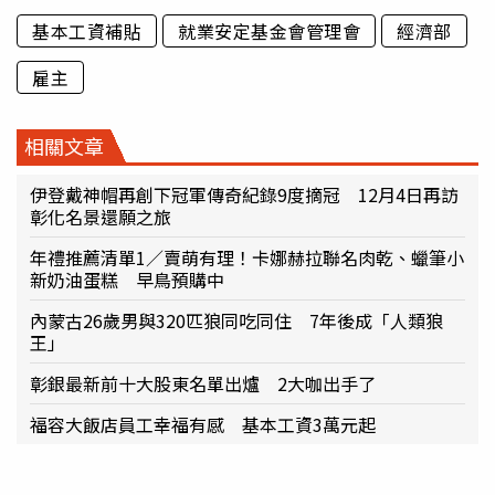
基本工資補貼
就業安定基金會管理會
經濟部
雇主
相關文章
伊登戴神帽再創下冠軍傳奇紀錄9度摘冠 12月4日再訪
彰化名景還願之旅
年禮推薦清單1／賣萌有理！卡娜赫拉聯名肉乾、蠟筆小
新奶油蛋糕 早鳥預購中
內蒙古26歲男與320匹狼同吃同住 7年後成「人類狼
王」
彰銀最新前十大股東名單出爐 2大咖出手了
福容大飯店員工幸福有感 基本工資3萬元起