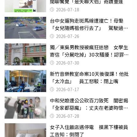
閒聊驚覺「是失聯大伯」奇蹟重逢
2026-07-18
台中女遛狗走斑馬線遭撞亡！母慟
「女兒隨媽祖修行去了」 駕駛過失
致死判9月
2026-07-26
獨／東吳男教授被瘋狂迷戀 女學生
寄信「分屍吃掉」30次騷擾！認罪免
關
2026-07-30
新竹音樂教室命案10天後復課！他批
「太冷血」 員工怒駁：閉上嘴
2026-07-17
中和兒媳遭公公砍百刀致死 閨密揭
「全家都惡魔」：丈夫在老婆時懷孕
摔東西
2026-07-28
女子入住飯店遇停電 摸黑下樓被員
工告知：倒閉了