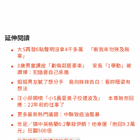
延伸閱讀
大S再發6點聲明沒拿4千多萬 「衝我來勿殃及無
辜」
3歲男童調皮「劃傷鄰居豪車」 家長「1舉動」被
讚爆：犯錯要自己承擔
姐姐男友膩了想分手 竟向妹妹告白：看妳睡姿有
想法
汪小菲開噴「小S舊愛黃子佼遭波及」 本尊無奈回
應：22年前的往事了
更多最新熱門議題：中聯致癌油風暴
世足／猜中英格蘭6:2擊殺伊朗！他幸運「抱回9.3萬
元」狂翻500倍