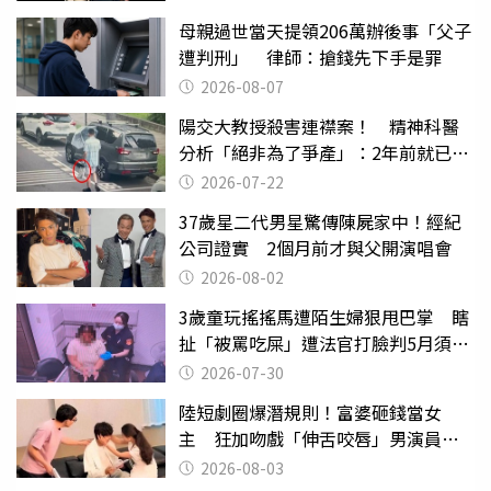
母親過世當天提領206萬辦後事「父子
遭判刑」 律師：搶錢先下手是罪
2026-08-07
陽交大教授殺害連襟案！ 精神科醫
分析「絕非為了爭產」：2年前就已言
行詭異
2026-07-22
37歲星二代男星驚傳陳屍家中！經紀
公司證實 2個月前才與父開演唱會
2026-08-02
3歲童玩搖搖馬遭陌生婦狠甩巴掌 瞎
扯「被罵吃屎」遭法官打臉判5月須入
監
2026-07-30
陸短劇圈爆潛規則！富婆砸錢當女
主 狂加吻戲「伸舌咬唇」男演員崩
潰
2026-08-03