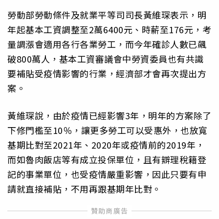
勞動部勞動條件及就業平等司司長黃維琛表示，明
年起基本工資調整至2萬6400元、時薪至176元，考
量調漲會適用各行各業勞工，而今年確診人數已飆
破800萬人，基本工資審議會中勞資委員也有共識
要補貼受疫情影響的行業，經濟部才會再次提出方
案。
黃維琛說，由於疫情已經影響3年，明年的方案除了
下修門檻至10％，讓更多勞工可以受惠外，也放寬
基期比對至2021年、2020年或疫情前的2019年，
而如魯肉飯店等有成立投保單位，且有辧理稅籍登
記的事業單位，也受疫情嚴重影響，因此只要有申
請就直接補貼，不用再跟基期年比對。