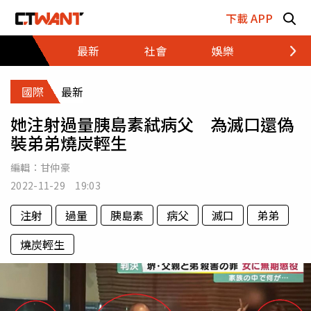
跳至主要內容區塊
下載 APP
最新
社會
娛樂
財經
國際
最新
她注射過量胰島素弒病父 為滅口還偽
裝弟弟燒炭輕生
編輯：
甘仲豪
2022-11-29 19:03
注射
過量
胰島素
病父
滅口
弟弟
燒炭輕生