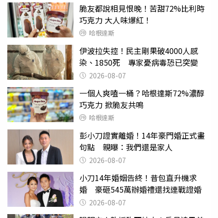
脆友都說相見恨晚！苦甜72%比利時
巧克力 大人味爆紅！
哈根達斯
伊波拉失控！民主剛果破4000人感
染、1850死 專家憂病毒恐已突變
2026-08-07
一個人爽嗑一桶？哈根達斯72%濃醇
巧克力 掀脆友共鳴
哈根達斯
彭小刀證實離婚！14年豪門婚正式畫
句點 親曝：我們還是家人
2026-08-07
小刀14年婚姻告終！昔包直升機求
婚 豪砸545萬辦婚禮還找連戰證婚
2026-08-07