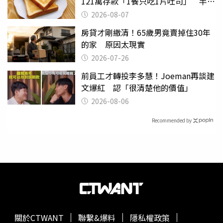
121萬存款「1餐只吃1片吐司」 半年
後暴瘦嚇壞女兒
2026-08-07
房貸才剛繳清！65歲男竟賣掉住30年
的家 原因太現實
2026-07-26
前員工才轉投李多慧！Joeman再談建
文爆紅 認「很清楚他的價值」
2026-08-06
Recommended by
關於CTWANT
聯繫&爆料
隱私權政策