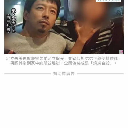
足立朱美再度殺害弟弟足立聖光，她疑似對弟弟下藥使其昏迷，
再將其拖到家中廁所並燒炭，企圖偽裝成是「燒炭自殺」。