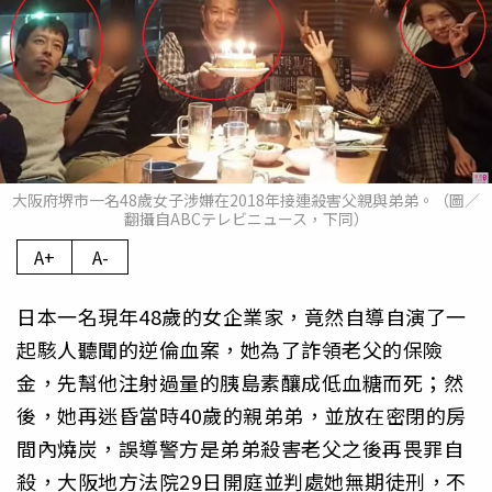
大阪府堺市一名48歲女子涉嫌在2018年接連殺害父親與弟弟。（圖／
翻攝自ABCテレビニュース，下同）
A+
A-
日本一名現年48歲的女企業家，竟然自導自演了一
起駭人聽聞的逆倫血案，她為了詐領老父的保險
金，先幫他注射過量的胰島素釀成低血糖而死；然
後，她再迷昏當時40歲的親弟弟，並放在密閉的房
間內燒炭，誤導警方是弟弟殺害老父之後再畏罪自
殺，大阪地方法院29日開庭並判處她無期徒刑，不