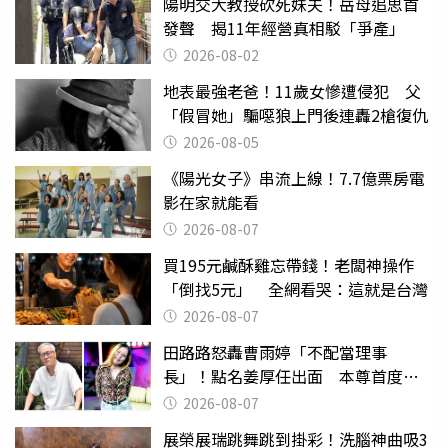
陽明交大教授砍死妹夫！岳母追思首
發聲 揭11年經營真相駁「爭產」
2026-08-02
地表最強老爸！11歲女慘遭侵犯 父
「假冒她」騙噁狼上門後連轟2槍復仇
2026-08-05
《陽光女子》串流上線！7.7億票房電
影在家就能看
2026-08-07
買195元鹹酥雞忘帶錢！老闆神操作
「倒找5元」 全網看哭：這就是台灣
2026-08-07
田路路怒轟曹雨婷「不配當理事
長」！點名姜厚任出面 本尊首度回
應了
2026-08-07
展榮展瑞跳舞跳到掛彩！洗腦神曲吸3