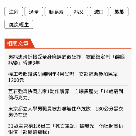
注射
過量
胰島素
病父
滅口
弟弟
燒炭輕生
相關文章
男病患骨折接受全身麻醉醒後狂掙 被餵鎮定劑「釀腦
病變」昏迷3年
機車考照道路訓練明年4月試辦 交部補助參加民眾
1200元
巨石強森快閃店家1動作贖罪 自曝黑歷史「14歲窮到
偷巧克力」
東京都立大學男職員被割喉無性命危險 180公分黑衣
男仍在逃
31歲主管槍殺6員工「死亡筆記」被曝光 他吐超高仇
恨值「部屬背叛我」