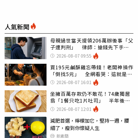
人氣新聞
母親過世當天提領206萬辦後事「父
子遭判刑」 律師：搶錢先下手是
罪
2026-08-07 09:55
買195元鹹酥雞忘帶錢！老闆神操作
「倒找5元」 全網看哭：這就是台
灣
2026-08-07 16:01
坐擁百萬存款仍不敢花！74歲獨居
翁「1餐只吃1片吐司」 半年後暴
瘦嚇壞女兒
2026-08-07 12:01
減肥首選，檸檬加它，堅持一週，腰
細了，瘦到你懷疑人生
新素簡