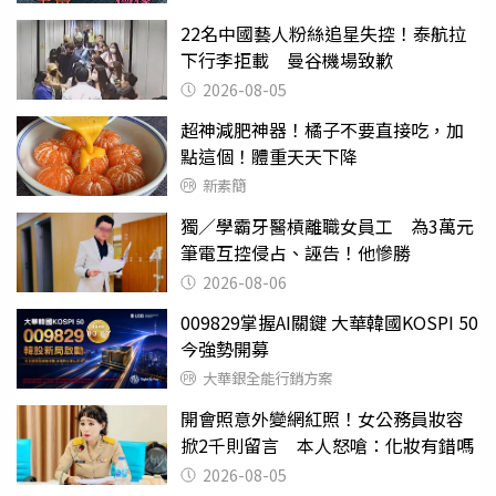
22名中國藝人粉絲追星失控！泰航拉
下行李拒載 曼谷機場致歉
2026-08-05
超神減肥神器！橘子不要直接吃，加
點這個！體重天天下降
新素簡
獨／學霸牙醫槓離職女員工 為3萬元
筆電互控侵占、誣告！他慘勝
2026-08-06
009829掌握AI關鍵 大華韓國KOSPI 50
今強勢開募
大華銀全能行銷方案
開會照意外變網紅照！女公務員妝容
掀2千則留言 本人怒嗆：化妝有錯嗎
2026-08-05