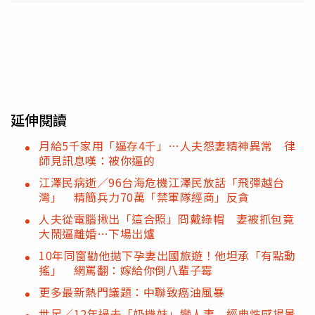
延伸閱讀
月給5千家用「逼存4千」…人夫怨妻精神異常 律
師見訊息嘆：被你逼的
江澤民病逝／96台海危機江澤民放話「飛彈越台
灣」 精簡兵力70萬「禁軍隊經商」反貪
人夫從電腦揪出「這合照」冏戴綠帽 妻被抓包竟
大鬧逼離婚…下場出爐
10年同窗勸他拋下孕妻出國旅遊！他坦承「有點動
搖」 網罵翻：嫁給你倒八輩子霉
更多最新熱門議題：中聯致癌油風暴
世足／12年過去「奶機妹」變人妻 經典性感場景