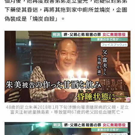
個月後，她再度殺害弟弟足立聖光，她疑似對弟弟
下藥使其昏迷，再將其拖到家中廁所並燒炭，企圖
偽裝成是「燒炭自殺」。
48歲的足立朱美2018年1月下旬涉嫌向罹患糖尿病的父親，足立
富夫注射過量胰島素，導致當時67歲的老父因低血糖死亡。