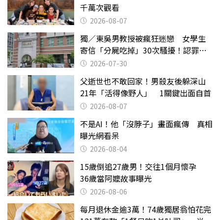
千萬次觀看
2026-08-07
獨／東吳男教授被瘋狂迷戀 女學生
寄信「分屍吃掉」30次騷擾！認罪免
關
2026-07-30
父逝世也不敢回家！男殺友後躲深山
21年「活得像野人」 1關鍵出面自首
2026-08-07
不是AI！他「沒脖子」畫面瘋傳 真相
曝光網看呆
2026-08-04
15歲倒追27歲男！交往1個月懷孕
36歲當阿嬤故事曝光
2026-08-06
每月退休金逾3萬！74歲獨居翁怕花完